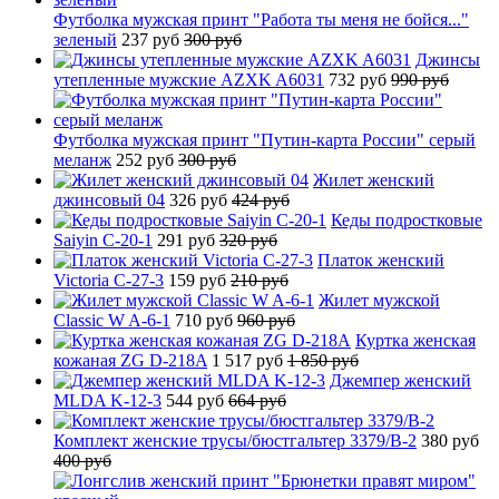
Футболка мужская принт "Работа ты меня не бойся..."
зеленый
237 руб
300 руб
Джинсы
утепленные мужские AZXK A6031
732 руб
990 руб
Футболка мужская принт "Путин-карта России" серый
меланж
252 руб
300 руб
Жилет женский
джинсовый 04
326 руб
424 руб
Кеды подростковые
Saiyin C-20-1
291 руб
320 руб
Платок женский
Victoria C-27-3
159 руб
210 руб
Жилет мужской
Classic W A-6-1
710 руб
960 руб
Куртка женская
кожаная ZG D-218A
1 517 руб
1 850 руб
Джемпер женский
MLDA K-12-3
544 руб
664 руб
Комплект женские трусы/бюстгальтер 3379/B-2
380 руб
400 руб