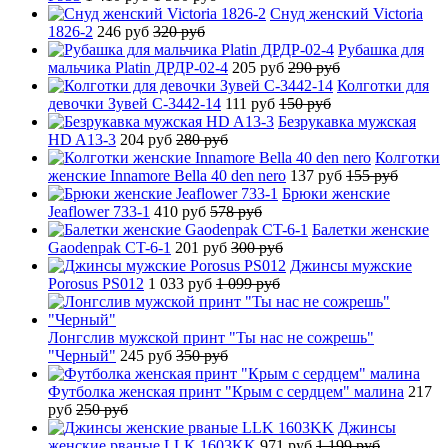
Снуд женский Victoria
1826-2
246 руб
320 руб
Рубашка для
мальчика Platin ДРДР-02-4
205 руб
290 руб
Колготки для
девочки Зувей C-3442-14
111 руб
150 руб
Безрукавка мужская
HD A13-3
204 руб
280 руб
Колготки
женские Innamore Bella 40 den nero
137 руб
155 руб
Брюки женские
Jeaflower 733-1
410 руб
578 руб
Балетки женские
Gaodenpak CT-6-1
201 руб
300 руб
Джинсы мужские
Porosus PS012
1 033 руб
1 099 руб
Лонгслив мужской принт "Ты нас не сожрешь"
"Черный"
245 руб
350 руб
Футболка женская принт "Крым с сердцем" малина
217
руб
250 руб
Джинсы
женские рваные LLK 1603KK
971 руб
1 199 руб