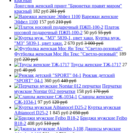
Лонгслив женский принт "Брюнетки правят миром"
красный
182 руб
281 руб
Варежки женские
Эйфел 1100
157 руб
210 руб
Платок
носовой подарочный ПЖП-100-2
50 руб
55 руб
Куртка муж.
"М3" 5839-1, цвет хаки.
2 670 руб
3 000 руб
Футболка женская Мос Ян Текс "Светло-розовый"
189
руб
220 руб
Трусы женские ТЖ-1717
27
руб
40 руб
Рюкзак детский
"SPORT" 04-1
360 руб
440 руб
Перчатки
мужские Norstar 012 перчатки
158 руб
170 руб
Сланцы женские
СЖ-1034-1
97 руб
120 руб
Куртка мужская
Aibianocel D25-2
1 845 руб
2 050 руб
Бриджи мужские Feibo
B18-2
408 руб
510 руб
Джинсы мужские