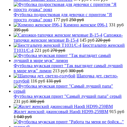
Футболка подростковая для девочки с принтом "Я
просто душка" роял
177 руб
250 руб
Кимоно женское 096-1
331 руб
399 руб
Сапожки-
тапочки женские меховые B-15-4
145 руб
220 руб
Бюстгальтер женский
T1031/C-4
221 руб
270 руб
Футболка мужская принт "Так выглядит самый лучший
в мире муж" лимон
213 руб
300 руб
Шапочка дет. светло-
голубой
116 руб
131 руб
Футболка мужская принт "Самый лучший папа" серый
231 руб
300 руб
Жилет женский джинсовый Haodi HD99-259BM
915 руб
1 040 руб