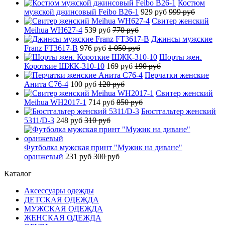
Костюм
мужской джинсовый Feibo B26-1
929 руб
999 руб
Свитер женский
Meihua WH627-4
539 руб
770 руб
Джинсы мужские
Franz FT3617-B
976 руб
1 050 руб
Шорты жен.
Короткие ШЖК-310-10
169 руб
190 руб
Перчатки женские
Анита C76-4
100 руб
120 руб
Свитер женский
Meihua WH2017-1
714 руб
850 руб
Бюстгальтер женский
5311/D-3
248 руб
310 руб
Футболка мужская принт "Мужик на диване"
оранжевый
231 руб
300 руб
Каталог
Аксессуары одежды
ДЕТСКАЯ ОДЕЖДА
МУЖСКАЯ ОДЕЖДА
ЖЕНСКАЯ ОДЕЖДА