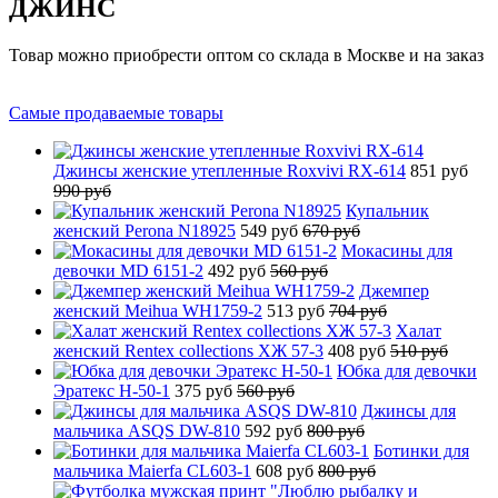
ДЖИНС
Товар можно приобрести оптом со склада в Москве и на заказ
Самые продаваемые товары
Джинсы женские утепленные Roxvivi RX-614
851 руб
990 руб
Купальник
женский Perona N18925
549 руб
670 руб
Мокасины для
девочки MD 6151-2
492 руб
560 руб
Джемпер
женский Meihua WH1759-2
513 руб
704 руб
Халат
женский Rentex collections ХЖ 57-3
408 руб
510 руб
Юбка для девочки
Эратекс H-50-1
375 руб
560 руб
Джинсы для
мальчика ASQS DW-810
592 руб
800 руб
Ботинки для
мальчика Maierfa CL603-1
608 руб
800 руб