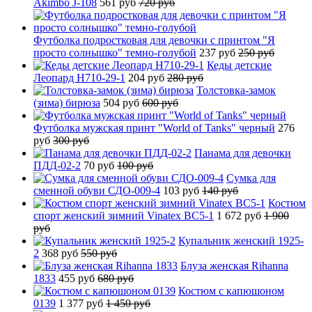
Akimbo J-108
561 руб
720 руб
Футболка подростковая для девочки с принтом "Я
просто солнышко" темно-голубой
237 руб
250 руб
Кеды детские
Леопард H710-29-1
204 руб
280 руб
Толстовка-замок
(зима) бирюза
504 руб
600 руб
Футболка мужская принт "World of Tanks" черный
276
руб
300 руб
Панама для девочки
ПДД-02-2
70 руб
100 руб
Сумка для
сменной обуви СДО-009-4
103 руб
140 руб
Костюм
спорт женский зимний Vinatex BC5-1
1 672 руб
1 900
руб
Купальник женский 1925-
2
368 руб
550 руб
Блуза женская Rihanna
1833
455 руб
680 руб
Костюм с капюшоном
0139
1 377 руб
1 450 руб