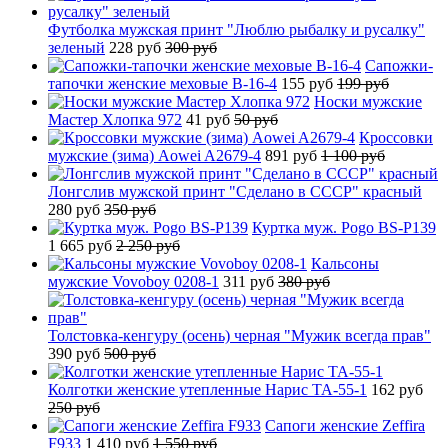
Футболка мужская принт "Люблю рыбалку и русалку"
зеленый
228 руб
300 руб
Сапожки-
тапочки женские меховые B-16-4
155 руб
199 руб
Носки мужские
Мастер Хлопка 972
41 руб
50 руб
Кроссовки
мужские (зима) Aowei A2679-4
891 руб
1 100 руб
Лонгслив мужской принт "Сделано в СССР" красный
280 руб
350 руб
Куртка муж. Pogo BS-P139
1 665 руб
2 250 руб
Кальсоны
мужские Vovoboy 0208-1
311 руб
380 руб
Толстовка-кенгуру (осень) черная "Мужик всегда прав"
390 руб
500 руб
Колготки женские утепленные Нарис TA-55-1
162 руб
250 руб
Сапоги женские Zeffira
F933
1 410 руб
1 550 руб