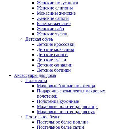
Женские полусапоги
Женские слипоны
Мокасины женские
Женские сапоги
Балетки женские
Женские сабо
Женские туфли
Детская обувь
Детские кроссовки
Детские мокасины
Детские сапоги
Детские туфли
Детские сандалии
Детские ботинки
Аксессуары для дома
Полотенца
Махровые банные полотенца
Подарочные комплекты махровых
полотенец
Полотенца кухонные
Махровые полотенца для лица
Махровые полотенца для рук
Постельное белье
Постельное белье поплин
Постельное белье сатин