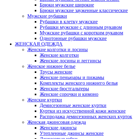
Брюки мужские широкие
Брюки мужские зауженные классические
Мужские рубашки
Рубашки в клетку мужские
Рубашки мужские с длинным рукавом
Мужские рубашки с коротким рукавом
Однотонные рубашки мужские
ЖЕНСКАЯ ОДЕЖДА
Женские колготки и лосины
Женские колготки
Женские лосины и леггинсы
Женское нижнее белье
Трусы женские
Женские пеньюары и пижамы
Комплекты женского нижнего белья
Женские бюстгальтеры
Женские сорочки и кимоно
Женские куртки
Демисезонные женские куртки
Куртки из искусственной кожи женские
Распродажа демисезонных женских курток
Женская джинсовая одежда
Женские джинсы
Утепленные джинсы женские
Джинсовые юбки