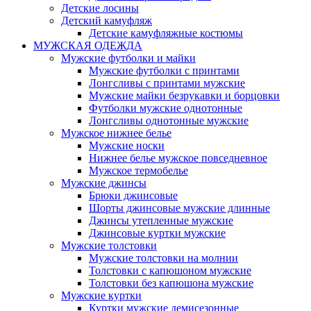
Детские лосины
Детский камуфляж
Детские камуфляжные костюмы
МУЖСКАЯ ОДЕЖДА
Мужские футболки и майки
Мужские футболки с принтами
Лонгсливы с принтами мужские
Мужские майки безрукавки и борцовки
Футболки мужские однотонные
Лонгсливы однотонные мужские
Мужское нижнее белье
Мужские носки
Нижнее белье мужское повседневное
Мужское термобелье
Мужские джинсы
Брюки джинсовые
Шорты джинсовые мужские длинные
Джинсы утепленные мужские
Джинсовые куртки мужские
Мужские толстовки
Мужские толстовки на молнии
Толстовки с капюшоном мужские
Толстовки без капюшона мужские
Мужские куртки
Куртки мужские демисезонные