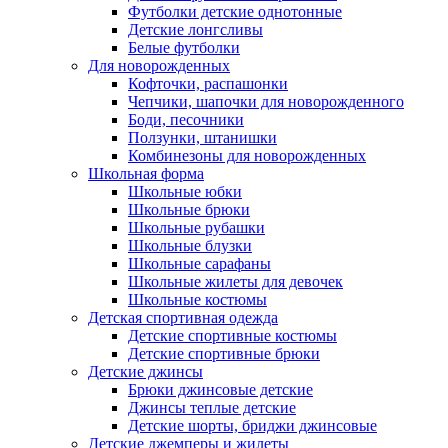
Футболки детские однотонные
Детские лонгсливы
Белые футболки
Для новорожденных
Кофточки, распашонки
Чепчики, шапочки для новорожденного
Боди, песочники
Ползунки, штанишки
Комбинезоны для новорожденных
Школьная форма
Школьные юбки
Школьные брюки
Школьные рубашки
Школьные блузки
Школьные сарафаны
Школьные жилеты для девочек
Школьные костюмы
Детская спортивная одежда
Детские спортивные костюмы
Детские спортивные брюки
Детские джинсы
Брюки джинсовые детские
Джинсы теплые детские
Детские шорты, бриджи джинсовые
Детские джемперы и жилеты