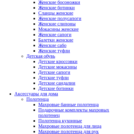
Женские босоножки
Женские ботинки
Сланцы женские
Женские полусапоги
Женские слипоны
Мокасины женские
Женские сапоги
Балетки женские
Женские сабо
Женские туфли
Детская обувь
Детские кроссовки
Детские мокасины
Детские сапоги
Детские туфли
Детские сандалии
Детские ботинки
Аксессуары для дома
Полотенца
Махровые банные полотенца
Подарочные комплекты махровых
полотенец
Полотенца кухонные
Махровые полотенца для лица
Махровые полотенца для рук