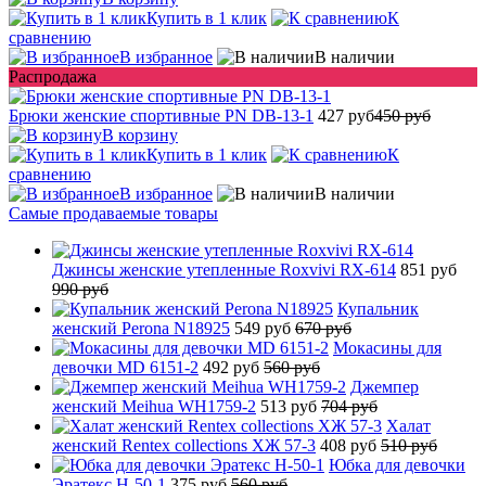
Купить в 1 клик
К
сравнению
В избранное
В наличии
Распродажа
Брюки женские спортивные PN DB-13-1
427 руб
450 руб
В корзину
Купить в 1 клик
К
сравнению
В избранное
В наличии
Самые продаваемые товары
Джинсы женские утепленные Roxvivi RX-614
851 руб
990 руб
Купальник
женский Perona N18925
549 руб
670 руб
Мокасины для
девочки MD 6151-2
492 руб
560 руб
Джемпер
женский Meihua WH1759-2
513 руб
704 руб
Халат
женский Rentex collections ХЖ 57-3
408 руб
510 руб
Юбка для девочки
Эратекс H-50-1
375 руб
560 руб