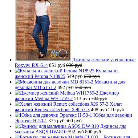
Джинсы женские утепленные
Roxvivi RX-614
851 руб
990 руб
Купальник
женский Perona N18925
549 руб
670 руб
Мокасины для
девочки MD 6151-2
492 руб
560 руб
Джемпер
женский Meihua WH1759-2
513 руб
704 руб
Халат
женский Rentex collections ХЖ 57-3
408 руб
510 руб
Юбка для девочки
Эратекс H-50-1
375 руб
560 руб
Джинсы для
мальчика ASQS DW-810
592 руб
800 руб
Ботинки для