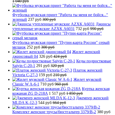
1 040 руб
Футболка мужская принт "Работа ты меня не бойся..."
зеленый
237 руб
300 руб
Джинсы
утепленные мужские AZXK A6031
732 руб
990 руб
Футболка мужская принт "Путин-карта России" серый
меланж
252 руб
300 руб
Жилет женский
джинсовый 04
326 руб
424 руб
Кеды подростковые
Saiyin C-20-1
291 руб
320 руб
Платок женский
Victoria C-27-3
159 руб
210 руб
Жилет мужской
Classic W A-6-1
710 руб
960 руб
Куртка женская
кожаная ZG D-218A
1 517 руб
1 850 руб
Джемпер женский
MLDA K-12-3
544 руб
664 руб
Комплект женские трусы/бюстгальтер 3379/B-2
380 руб