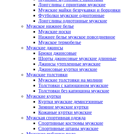
Лонгсливы с принтами мужские
Мужские майки безрукавки и борцовки
Футболки мужские однотонные
Лонгсливы однотонные мужские
Мужское нижнее белье
Мужские носки
Нижнее белье мужское повседневное
Мужское термобелье
Мужские джинсы
Брюки джинсовые
Шорты джинсовые мужские длинные
Джинсы утепленные мужские
Джинсовые куртки мужские
Мужские толстовки
Мужские толстовки на молнии
Толстовки с капюшоном мужские
Толстовки без капюшона мужские
Мужские куртки
Куртки мужские демисезонные
Зимние мужские куртки
Кожаные куртки мужские
Мужская спортивная одежда
Спортивные костюмы мужские
Спортивные штаны мужские
Мужские рубашки поло