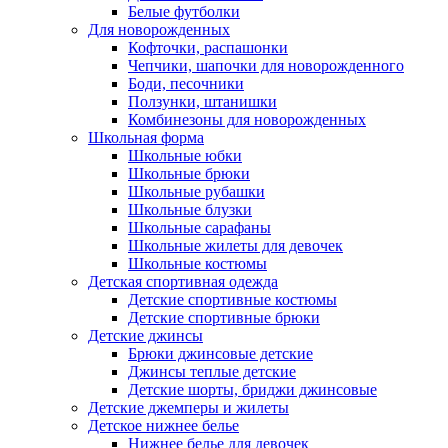
Белые футболки
Для новорожденных
Кофточки, распашонки
Чепчики, шапочки для новорожденного
Боди, песочники
Ползунки, штанишки
Комбинезоны для новорожденных
Школьная форма
Школьные юбки
Школьные брюки
Школьные рубашки
Школьные блузки
Школьные сарафаны
Школьные жилеты для девочек
Школьные костюмы
Детская спортивная одежда
Детские спортивные костюмы
Детские спортивные брюки
Детские джинсы
Брюки джинсовые детские
Джинсы теплые детские
Детские шорты, бриджи джинсовые
Детские джемперы и жилеты
Детское нижнее белье
Нижнее белье для девочек