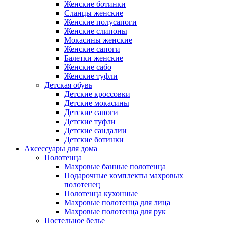
Женские ботинки
Сланцы женские
Женские полусапоги
Женские слипоны
Мокасины женские
Женские сапоги
Балетки женские
Женские сабо
Женские туфли
Детская обувь
Детские кроссовки
Детские мокасины
Детские сапоги
Детские туфли
Детские сандалии
Детские ботинки
Аксессуары для дома
Полотенца
Махровые банные полотенца
Подарочные комплекты махровых
полотенец
Полотенца кухонные
Махровые полотенца для лица
Махровые полотенца для рук
Постельное белье