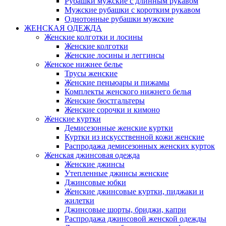
Рубашки мужские с длинным рукавом
Мужские рубашки с коротким рукавом
Однотонные рубашки мужские
ЖЕНСКАЯ ОДЕЖДА
Женские колготки и лосины
Женские колготки
Женские лосины и леггинсы
Женское нижнее белье
Трусы женские
Женские пеньюары и пижамы
Комплекты женского нижнего белья
Женские бюстгальтеры
Женские сорочки и кимоно
Женские куртки
Демисезонные женские куртки
Куртки из искусственной кожи женские
Распродажа демисезонных женских курток
Женская джинсовая одежда
Женские джинсы
Утепленные джинсы женские
Джинсовые юбки
Женские джинсовые куртки, пиджаки и
жилетки
Джинсовые шорты, бриджи, капри
Распродажа джинсовой женской одежды