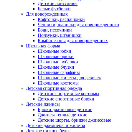
Детские лонгсливы
Белые футболки
Для новорожденных
Кофточки, распашонки
Чепчики, шапочки для новорожденного
Боди, песочники
Ползунки, штанишки
Комбинезоны для новорожденных
Школьная форма
Школьные юбки
Школьные брюки
Школьные рубашки
Школьные блузки
Школьные сарафаны
Школьные жилеты для девочек
Школьные костюмы
Детская спортивная одежда
Детские спортивные костюмы
Детские спортивные брюки
Детские джинсы
Брюки джинсовые детские
Джинсы теплые детские
Детские шорты, бриджи джинсовые
Детские джемперы и жилеты
Детское нижнее белье