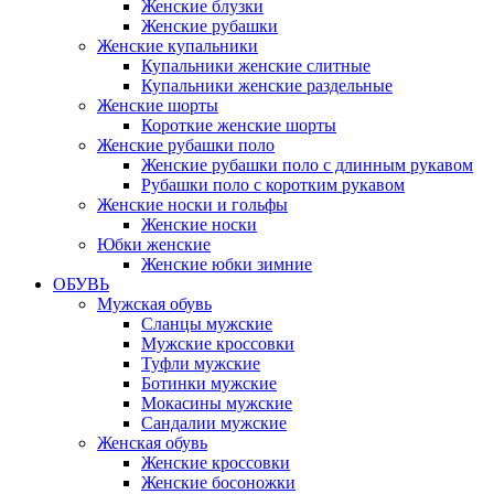
Женские блузки
Женские рубашки
Женские купальники
Купальники женские слитные
Купальники женские раздельные
Женские шорты
Короткие женские шорты
Женские рубашки поло
Женские рубашки поло с длинным рукавом
Рубашки поло с коротким рукавом
Женские носки и гольфы
Женские носки
Юбки женские
Женские юбки зимние
ОБУВЬ
Мужская обувь
Сланцы мужские
Мужские кроссовки
Туфли мужские
Ботинки мужские
Мокасины мужские
Сандалии мужские
Женская обувь
Женские кроссовки
Женские босоножки