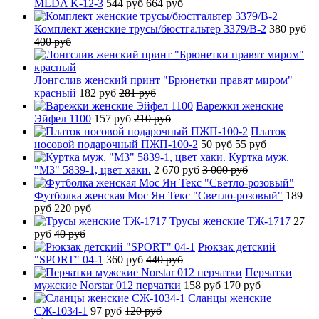
MLDA K-12-3
544 руб
664 руб
Комплект женские трусы/бюстгальтер 3379/B-2
380 руб
400 руб
Лонгслив женский принт "Брюнетки правят миром"
красный
182 руб
281 руб
Варежки женские
Эйфел 1100
157 руб
210 руб
Платок
носовой подарочный ПЖП-100-2
50 руб
55 руб
Куртка муж.
"М3" 5839-1, цвет хаки.
2 670 руб
3 000 руб
Футболка женская Мос Ян Текс "Светло-розовый"
189
руб
220 руб
Трусы женские ТЖ-1717
27
руб
40 руб
Рюкзак детский
"SPORT" 04-1
360 руб
440 руб
Перчатки
мужские Norstar 012 перчатки
158 руб
170 руб
Сланцы женские
СЖ-1034-1
97 руб
120 руб