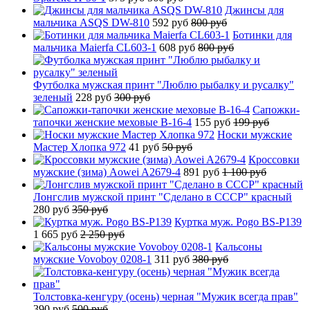
Джинсы для
мальчика ASQS DW-810
592 руб
800 руб
Ботинки для
мальчика Maierfa CL603-1
608 руб
800 руб
Футболка мужская принт "Люблю рыбалку и русалку"
зеленый
228 руб
300 руб
Сапожки-
тапочки женские меховые B-16-4
155 руб
199 руб
Носки мужские
Мастер Хлопка 972
41 руб
50 руб
Кроссовки
мужские (зима) Aowei A2679-4
891 руб
1 100 руб
Лонгслив мужской принт "Сделано в СССР" красный
280 руб
350 руб
Куртка муж. Pogo BS-P139
1 665 руб
2 250 руб
Кальсоны
мужские Vovoboy 0208-1
311 руб
380 руб
Толстовка-кенгуру (осень) черная "Мужик всегда прав"
390 руб
500 руб