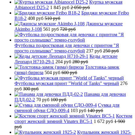
Куртка мужская
Aibianocel D25-2
1 845 руб
2 050 руб
Бриджи мужские Feibo
B18-2
408 руб
510 руб
Джинсы мужские
Akimbo J-108
561 руб
720 руб
Футболка подростковая для девочки с принтом "Я
просто солнышко" темно-голубой
237 руб
250 руб
Кеды детские
Леопард H710-29-1
204 руб
280 руб
Толстовка-замок
(зима) бирюза
504 руб
600 руб
Футболка мужская принт "World of Tanks" черный
276
руб
300 руб
Панама для девочки
ПДД-02-2
70 руб
100 руб
Сумка для
сменной обуви СДО-009-4
103 руб
140 руб
Костюм
спорт женский зимний Vinatex BC5-1
1 672 руб
1 900
руб
Купальник женский 1925-