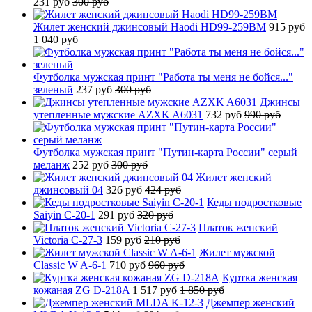
231 руб
300 руб
Жилет женский джинсовый Haodi HD99-259BM
915 руб
1 040 руб
Футболка мужская принт "Работа ты меня не бойся..."
зеленый
237 руб
300 руб
Джинсы
утепленные мужские AZXK A6031
732 руб
990 руб
Футболка мужская принт "Путин-карта России" серый
меланж
252 руб
300 руб
Жилет женский
джинсовый 04
326 руб
424 руб
Кеды подростковые
Saiyin C-20-1
291 руб
320 руб
Платок женский
Victoria C-27-3
159 руб
210 руб
Жилет мужской
Classic W A-6-1
710 руб
960 руб
Куртка женская
кожаная ZG D-218A
1 517 руб
1 850 руб
Джемпер женский