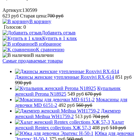
Артикул:
130599
623
руб
Старая цена:
700
руб
В корзину
Голосов: 0
Добавить отзыв
Купить в 1 клик
В избранное
К сравнению
В наличии
Самые продаваемые товары
Джинсы женские утепленные Roxvivi RX-614
851 руб
990 руб
Купальник
женский Perona N18925
549 руб
670 руб
Мокасины для
девочки MD 6151-2
492 руб
560 руб
Джемпер
женский Meihua WH1759-2
513 руб
704 руб
Халат
женский Rentex collections ХЖ 57-3
408 руб
510 руб
Юбка для девочки
Эратекс H-50-1
375 руб
560 руб