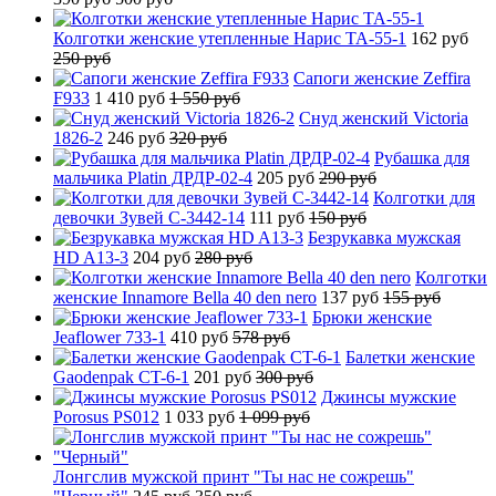
Колготки женские утепленные Нарис TA-55-1
162 руб
250 руб
Сапоги женские Zeffira
F933
1 410 руб
1 550 руб
Снуд женский Victoria
1826-2
246 руб
320 руб
Рубашка для
мальчика Platin ДРДР-02-4
205 руб
290 руб
Колготки для
девочки Зувей C-3442-14
111 руб
150 руб
Безрукавка мужская
HD A13-3
204 руб
280 руб
Колготки
женские Innamore Bella 40 den nero
137 руб
155 руб
Брюки женские
Jeaflower 733-1
410 руб
578 руб
Балетки женские
Gaodenpak CT-6-1
201 руб
300 руб
Джинсы мужские
Porosus PS012
1 033 руб
1 099 руб
Лонгслив мужской принт "Ты нас не сожрешь"