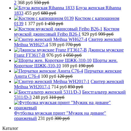
2
368 руб
550 руб
Блуза женская Rihanna
1833
455 руб
680 руб
Костюм с капюшоном
0139
1 377 руб
1 450 руб
Костюм
мужской джинсовый Feibo B26-1
929 руб
999 руб
Свитер женский
Meihua WH627-4
539 руб
770 руб
Джинсы мужские
Franz FT3617-B
976 руб
1 050 руб
Шорты жен.
Короткие ШЖК-310-10
169 руб
190 руб
Перчатки женские
Анита C76-4
100 руб
120 руб
Свитер женский
Meihua WH2017-1
714 руб
850 руб
Бюстгальтер женский
5311/D-3
248 руб
310 руб
Футболка мужская принт "Мужик на диване"
оранжевый
231 руб
300 руб
Каталог