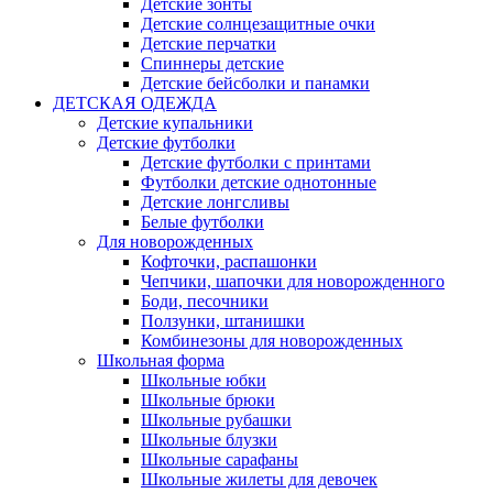
Детские зонты
Детские солнцезащитные очки
Детские перчатки
Спиннеры детские
Детские бейсболки и панамки
ДЕТСКАЯ ОДЕЖДА
Детские купальники
Детские футболки
Детские футболки с принтами
Футболки детские однотонные
Детские лонгсливы
Белые футболки
Для новорожденных
Кофточки, распашонки
Чепчики, шапочки для новорожденного
Боди, песочники
Ползунки, штанишки
Комбинезоны для новорожденных
Школьная форма
Школьные юбки
Школьные брюки
Школьные рубашки
Школьные блузки
Школьные сарафаны
Школьные жилеты для девочек