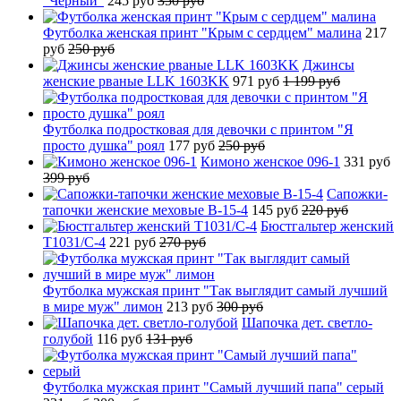
"Черный"
245 руб
350 руб
Футболка женская принт "Крым с сердцем" малина
217
руб
250 руб
Джинсы
женские рваные LLK 1603KK
971 руб
1 199 руб
Футболка подростковая для девочки с принтом "Я
просто душка" роял
177 руб
250 руб
Кимоно женское 096-1
331 руб
399 руб
Сапожки-
тапочки женские меховые B-15-4
145 руб
220 руб
Бюстгальтер женский
T1031/C-4
221 руб
270 руб
Футболка мужская принт "Так выглядит самый лучший
в мире муж" лимон
213 руб
300 руб
Шапочка дет. светло-
голубой
116 руб
131 руб
Футболка мужская принт "Самый лучший папа" серый