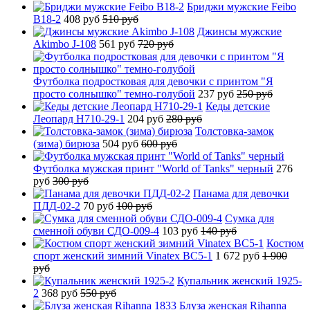
Бриджи мужские Feibo
B18-2
408 руб
510 руб
Джинсы мужские
Akimbo J-108
561 руб
720 руб
Футболка подростковая для девочки с принтом "Я
просто солнышко" темно-голубой
237 руб
250 руб
Кеды детские
Леопард H710-29-1
204 руб
280 руб
Толстовка-замок
(зима) бирюза
504 руб
600 руб
Футболка мужская принт "World of Tanks" черный
276
руб
300 руб
Панама для девочки
ПДД-02-2
70 руб
100 руб
Сумка для
сменной обуви СДО-009-4
103 руб
140 руб
Костюм
спорт женский зимний Vinatex BC5-1
1 672 руб
1 900
руб
Купальник женский 1925-
2
368 руб
550 руб
Блуза женская Rihanna