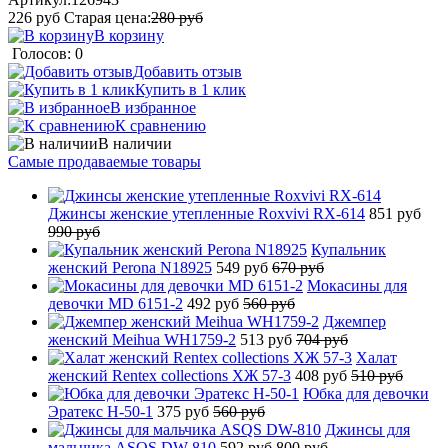
226
руб
Старая цена:
280
руб
В корзину
Голосов: 0
Добавить отзыв
Купить в 1 клик
В избранное
К сравнению
В наличии
Самые продаваемые товары
Джинсы женские утепленные Roxvivi RX-614
851 руб
990 руб
Купальник
женский Perona N18925
549 руб
670 руб
Мокасины для
девочки MD 6151-2
492 руб
560 руб
Джемпер
женский Meihua WH1759-2
513 руб
704 руб
Халат
женский Rentex collections ХЖ 57-3
408 руб
510 руб
Юбка для девочки
Эратекс H-50-1
375 руб
560 руб
Джинсы для
мальчика ASQS DW-810
592 руб
800 руб