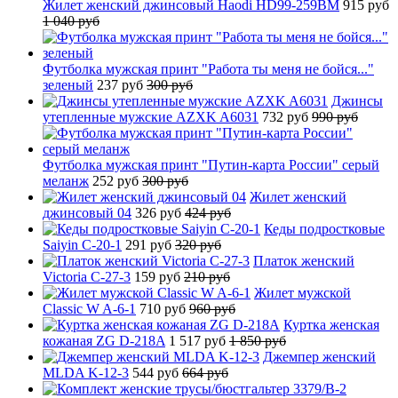
Жилет женский джинсовый Haodi HD99-259BM
915 руб
1 040 руб
Футболка мужская принт "Работа ты меня не бойся..."
зеленый
237 руб
300 руб
Джинсы
утепленные мужские AZXK A6031
732 руб
990 руб
Футболка мужская принт "Путин-карта России" серый
меланж
252 руб
300 руб
Жилет женский
джинсовый 04
326 руб
424 руб
Кеды подростковые
Saiyin C-20-1
291 руб
320 руб
Платок женский
Victoria C-27-3
159 руб
210 руб
Жилет мужской
Classic W A-6-1
710 руб
960 руб
Куртка женская
кожаная ZG D-218A
1 517 руб
1 850 руб
Джемпер женский
MLDA K-12-3
544 руб
664 руб