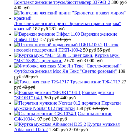
Комплект женские трусы/бюстгальтер 3379/B-2
380 руб
400 руб
Лонгслив женский принт "Брюнетки правят миром"
красный
182 руб
281 руб
Варежки женские
Эйфел 1100
157 руб
210 руб
Платок
носовой подарочный ПЖП-100-2
50 руб
55 руб
Куртка муж.
"М3" 5839-1, цвет хаки.
2 670 руб
3 000 руб
Футболка женская Мос Ян Текс "Светло-розовый"
189
руб
220 руб
Трусы женские ТЖ-1717
27
руб
40 руб
Рюкзак детский
"SPORT" 04-1
360 руб
440 руб
Перчатки
мужские Norstar 012 перчатки
158 руб
170 руб
Сланцы женские
СЖ-1034-1
97 руб
120 руб
Куртка мужская
Aibianocel D25-2
1 845 руб
2 050 руб