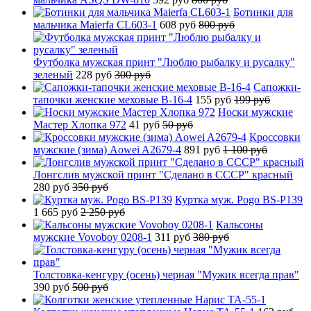
Ботинки для
мальчика Maierfa CL603-1
608 руб
800 руб
Футболка мужская принт "Люблю рыбалку и русалку"
зеленый
228 руб
300 руб
Сапожки-
тапочки женские меховые B-16-4
155 руб
199 руб
Носки мужские
Мастер Хлопка 972
41 руб
50 руб
Кроссовки
мужские (зима) Aowei A2679-4
891 руб
1 100 руб
Лонгслив мужской принт "Сделано в СССР" красный
280 руб
350 руб
Куртка муж. Pogo BS-P139
1 665 руб
2 250 руб
Кальсоны
мужские Vovoboy 0208-1
311 руб
380 руб
Толстовка-кенгуру (осень) черная "Мужик всегда прав"
390 руб
500 руб