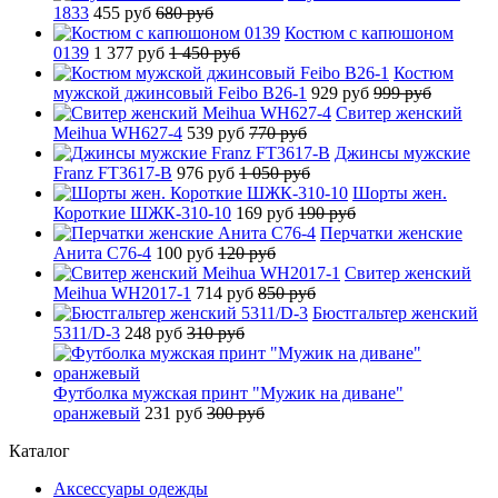
1833
455 руб
680 руб
Костюм с капюшоном
0139
1 377 руб
1 450 руб
Костюм
мужской джинсовый Feibo B26-1
929 руб
999 руб
Свитер женский
Meihua WH627-4
539 руб
770 руб
Джинсы мужские
Franz FT3617-B
976 руб
1 050 руб
Шорты жен.
Короткие ШЖК-310-10
169 руб
190 руб
Перчатки женские
Анита C76-4
100 руб
120 руб
Свитер женский
Meihua WH2017-1
714 руб
850 руб
Бюстгальтер женский
5311/D-3
248 руб
310 руб
Футболка мужская принт "Мужик на диване"
оранжевый
231 руб
300 руб
Каталог
Аксессуары одежды