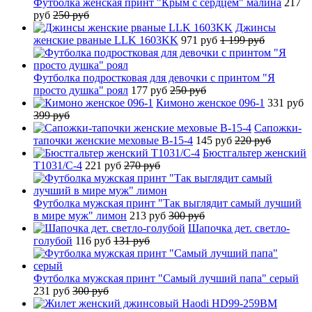
Футболка женская принт "Крым с сердцем" малина
217
руб
250 руб
Джинсы
женские рваные LLK 1603KK
971 руб
1 199 руб
Футболка подростковая для девочки с принтом "Я
просто душка" роял
177 руб
250 руб
Кимоно женское 096-1
331 руб
399 руб
Сапожки-
тапочки женские меховые B-15-4
145 руб
220 руб
Бюстгальтер женский
T1031/C-4
221 руб
270 руб
Футболка мужская принт "Так выглядит самый лучший
в мире муж" лимон
213 руб
300 руб
Шапочка дет. светло-
голубой
116 руб
131 руб
Футболка мужская принт "Самый лучший папа" серый
231 руб
300 руб