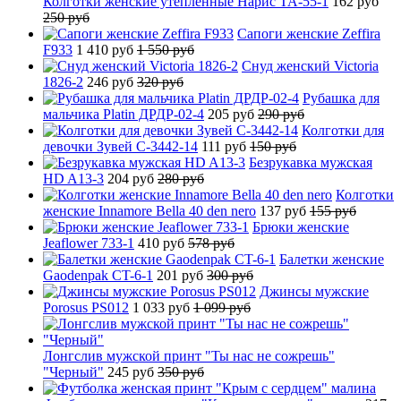
Колготки женские утепленные Нарис TA-55-1
162 руб
250 руб
Сапоги женские Zeffira
F933
1 410 руб
1 550 руб
Снуд женский Victoria
1826-2
246 руб
320 руб
Рубашка для
мальчика Platin ДРДР-02-4
205 руб
290 руб
Колготки для
девочки Зувей C-3442-14
111 руб
150 руб
Безрукавка мужская
HD A13-3
204 руб
280 руб
Колготки
женские Innamore Bella 40 den nero
137 руб
155 руб
Брюки женские
Jeaflower 733-1
410 руб
578 руб
Балетки женские
Gaodenpak CT-6-1
201 руб
300 руб
Джинсы мужские
Porosus PS012
1 033 руб
1 099 руб
Лонгслив мужской принт "Ты нас не сожрешь"
"Черный"
245 руб
350 руб