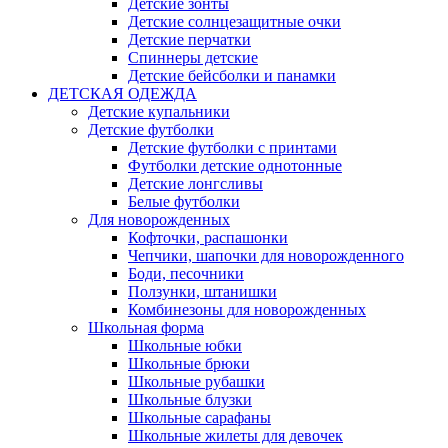
Детские зонты
Детские солнцезащитные очки
Детские перчатки
Спиннеры детские
Детские бейсболки и панамки
ДЕТСКАЯ ОДЕЖДА
Детские купальники
Детские футболки
Детские футболки с принтами
Футболки детские однотонные
Детские лонгсливы
Белые футболки
Для новорожденных
Кофточки, распашонки
Чепчики, шапочки для новорожденного
Боди, песочники
Ползунки, штанишки
Комбинезоны для новорожденных
Школьная форма
Школьные юбки
Школьные брюки
Школьные рубашки
Школьные блузки
Школьные сарафаны
Школьные жилеты для девочек