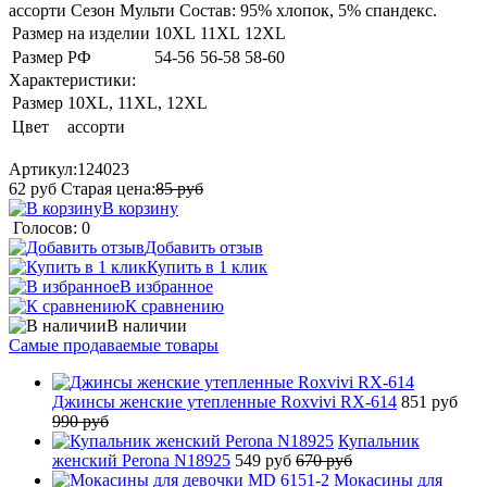
ассорти Сезон Мульти Состав: 95% хлопок, 5% спандекс.
Размер на изделии
10XL
11XL
12XL
Размер РФ
54-56
56-58
58-60
Характеристики:
Размер
10XL, 11XL, 12XL
Цвет
ассорти
Артикул:
124023
62
руб
Старая цена:
85
руб
В корзину
Голосов: 0
Добавить отзыв
Купить в 1 клик
В избранное
К сравнению
В наличии
Самые продаваемые товары
Джинсы женские утепленные Roxvivi RX-614
851 руб
990 руб
Купальник
женский Perona N18925
549 руб
670 руб
Мокасины для