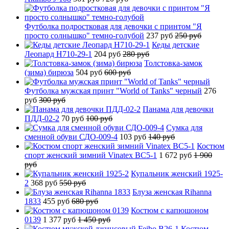
Футболка подростковая для девочки с принтом "Я
просто солнышко" темно-голубой
237 руб
250 руб
Кеды детские
Леопард H710-29-1
204 руб
280 руб
Толстовка-замок
(зима) бирюза
504 руб
600 руб
Футболка мужская принт "World of Tanks" черный
276
руб
300 руб
Панама для девочки
ПДД-02-2
70 руб
100 руб
Сумка для
сменной обуви СДО-009-4
103 руб
140 руб
Костюм
спорт женский зимний Vinatex BC5-1
1 672 руб
1 900
руб
Купальник женский 1925-
2
368 руб
550 руб
Блуза женская Rihanna
1833
455 руб
680 руб
Костюм с капюшоном
0139
1 377 руб
1 450 руб
Костюм