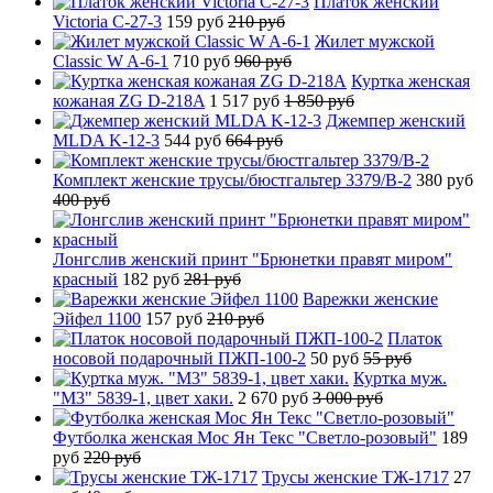
Платок женский
Victoria C-27-3
159 руб
210 руб
Жилет мужской
Classic W A-6-1
710 руб
960 руб
Куртка женская
кожаная ZG D-218A
1 517 руб
1 850 руб
Джемпер женский
MLDA K-12-3
544 руб
664 руб
Комплект женские трусы/бюстгальтер 3379/B-2
380 руб
400 руб
Лонгслив женский принт "Брюнетки правят миром"
красный
182 руб
281 руб
Варежки женские
Эйфел 1100
157 руб
210 руб
Платок
носовой подарочный ПЖП-100-2
50 руб
55 руб
Куртка муж.
"М3" 5839-1, цвет хаки.
2 670 руб
3 000 руб
Футболка женская Мос Ян Текс "Светло-розовый"
189
руб
220 руб
Трусы женские ТЖ-1717
27