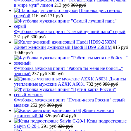
в мире муж" лимон
213 руб
300 руб
Шапочка дет. светло-
голубой
116 руб
131 руб
Футболка мужская принт "Самый лучший папа" серый
231 руб
300 руб
Жилет женский джинсовый Haodi HD99-259BM
915 руб
1 040 руб
Футболка мужская принт "Работа ты меня не бойся..."
зеленый
237 руб
300 руб
Джинсы
утепленные мужские AZXK A6031
732 руб
990 руб
Футболка мужская принт "Путин-карта России" серый
меланж
252 руб
300 руб
Жилет женский
джинсовый 04
326 руб
424 руб
Кеды подростковые
Saiyin C-20-1
291 руб
320 руб