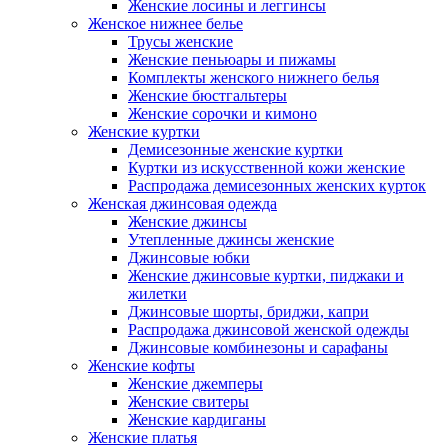
Женские лосины и леггинсы
Женское нижнее белье
Трусы женские
Женские пеньюары и пижамы
Комплекты женского нижнего белья
Женские бюстгальтеры
Женские сорочки и кимоно
Женские куртки
Демисезонные женские куртки
Куртки из искусственной кожи женские
Распродажа демисезонных женских курток
Женская джинсовая одежда
Женские джинсы
Утепленные джинсы женские
Джинсовые юбки
Женские джинсовые куртки, пиджаки и
жилетки
Джинсовые шорты, бриджи, капри
Распродажа джинсовой женской одежды
Джинсовые комбинезоны и сарафаны
Женские кофты
Женские джемперы
Женские свитеры
Женские кардиганы
Женские платья