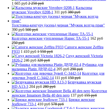
1 665 руб
2 250 руб
Кальсоны
мужские Vovoboy 0208-1
311 руб
380 руб
Толстовка-кенгуру (осень) черная "Мужик всегда прав"
390 руб
500 руб
Колготки женские утепленные Нарис TA-55-1
162 руб
250 руб
Сапоги женские Zeffira
F933
1 410 руб
1 550 руб
Снуд женский Victoria
1826-2
246 руб
320 руб
Рубашка для
мальчика Platin ДРДР-02-4
205 руб
290 руб
Колготки для
девочки Зувей C-3442-14
111 руб
150 руб
Безрукавка мужская
HD A13-3
204 руб
280 руб
Колготки
женские Innamore Bella 40 den nero
137 руб
155 руб
Брюки женские
Jeaflower 733-1
410 руб
578 руб
Балетки женские