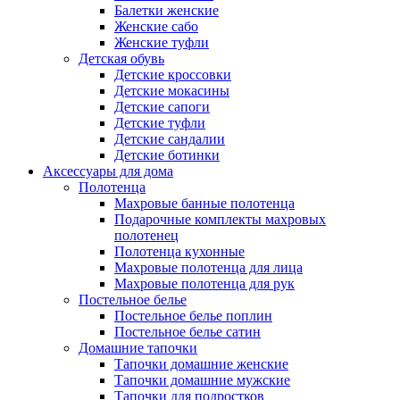
Балетки женские
Женские сабо
Женские туфли
Детская обувь
Детские кроссовки
Детские мокасины
Детские сапоги
Детские туфли
Детские сандалии
Детские ботинки
Аксессуары для дома
Полотенца
Махровые банные полотенца
Подарочные комплекты махровых
полотенец
Полотенца кухонные
Махровые полотенца для лица
Махровые полотенца для рук
Постельное белье
Постельное белье поплин
Постельное белье сатин
Домашние тапочки
Тапочки домашние женские
Тапочки домашние мужские
Тапочки для подростков