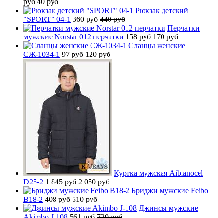
руб
40 руб
Рюкзак детский
"SPORT" 04-1
360 руб
440 руб
Перчатки
мужские Norstar 012 перчатки
158 руб
170 руб
Сланцы женские
СЖ-1034-1
97 руб
120 руб
Куртка мужская Aibianocel
D25-2
1 845 руб
2 050 руб
Бриджи мужские Feibo
B18-2
408 руб
510 руб
Джинсы мужские
Akimbo J-108
561 руб
720 руб