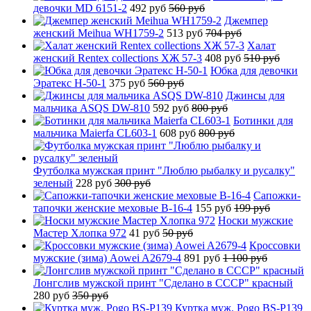
девочки MD 6151-2
492 руб
560 руб
Джемпер
женский Meihua WH1759-2
513 руб
704 руб
Халат
женский Rentex collections ХЖ 57-3
408 руб
510 руб
Юбка для девочки
Эратекс H-50-1
375 руб
560 руб
Джинсы для
мальчика ASQS DW-810
592 руб
800 руб
Ботинки для
мальчика Maierfa CL603-1
608 руб
800 руб
Футболка мужская принт "Люблю рыбалку и русалку"
зеленый
228 руб
300 руб
Сапожки-
тапочки женские меховые B-16-4
155 руб
199 руб
Носки мужские
Мастер Хлопка 972
41 руб
50 руб
Кроссовки
мужские (зима) Aowei A2679-4
891 руб
1 100 руб
Лонгслив мужской принт "Сделано в СССР" красный
280 руб
350 руб
Куртка муж. Pogo BS-P139