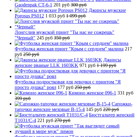
Gaodenpak CT-6-1
201 руб
300 руб
Джинсы мужские
Porosus PS012
1 033 руб
1 099 руб
Лонгслив мужской принт "Ты нас не сожрешь"
"Черный"
245 руб
350 руб
Футболка женская принт "Крым с сердцем" малина
217
руб
250 руб
Джинсы
женские рваные LLK 1603KK
971 руб
1 199 руб
Футболка подростковая для девочки с принтом "Я
просто душка" роял
177 руб
250 руб
Кимоно женское 096-1
331 руб
399 руб
Сапожки-
тапочки женские меховые B-15-4
145 руб
220 руб
Бюстгальтер женский
T1031/C-4
221 руб
270 руб
Футболка мужская принт "Так выглядит самый лучший