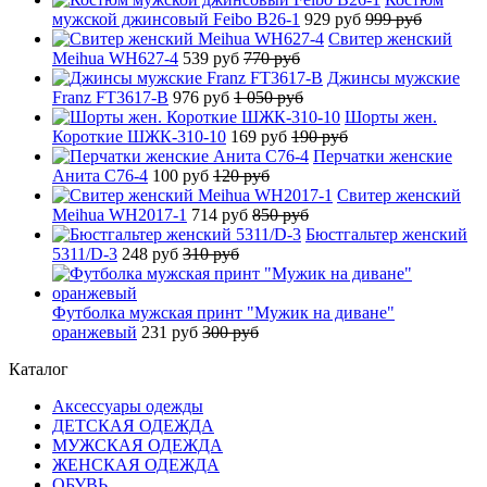
мужской джинсовый Feibo B26-1
929 руб
999 руб
Свитер женский
Meihua WH627-4
539 руб
770 руб
Джинсы мужские
Franz FT3617-B
976 руб
1 050 руб
Шорты жен.
Короткие ШЖК-310-10
169 руб
190 руб
Перчатки женские
Анита C76-4
100 руб
120 руб
Свитер женский
Meihua WH2017-1
714 руб
850 руб
Бюстгальтер женский
5311/D-3
248 руб
310 руб
Футболка мужская принт "Мужик на диване"
оранжевый
231 руб
300 руб
Каталог
Аксессуары одежды
ДЕТСКАЯ ОДЕЖДА
МУЖСКАЯ ОДЕЖДА
ЖЕНСКАЯ ОДЕЖДА
ОБУВЬ