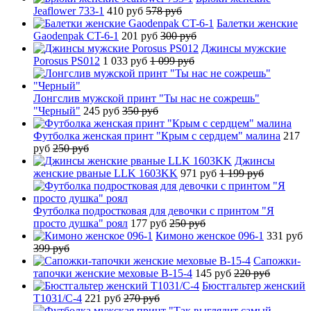
Jeaflower 733-1
410 руб
578 руб
Балетки женские
Gaodenpak CT-6-1
201 руб
300 руб
Джинсы мужские
Porosus PS012
1 033 руб
1 099 руб
Лонгслив мужской принт "Ты нас не сожрешь"
"Черный"
245 руб
350 руб
Футболка женская принт "Крым с сердцем" малина
217
руб
250 руб
Джинсы
женские рваные LLK 1603KK
971 руб
1 199 руб
Футболка подростковая для девочки с принтом "Я
просто душка" роял
177 руб
250 руб
Кимоно женское 096-1
331 руб
399 руб
Сапожки-
тапочки женские меховые B-15-4
145 руб
220 руб
Бюстгальтер женский
T1031/C-4
221 руб
270 руб