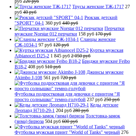
руб
220 руб
Трусы женские ТЖ-1717
27
руб
40 руб
Рюкзак детский
"SPORT" 04-1
360 руб
440 руб
Перчатки
мужские Norstar 012 перчатки
158 руб
170 руб
Сланцы женские
СЖ-1034-1
97 руб
120 руб
Куртка мужская
Aibianocel D25-2
1 845 руб
2 050 руб
Бриджи мужские Feibo
B18-2
408 руб
510 руб
Джинсы мужские
Akimbo J-108
561 руб
720 руб
Футболка подростковая для девочки с принтом "Я
просто солнышко" темно-голубой
237 руб
250 руб
Кеды детские
Леопард H710-29-1
204 руб
280 руб
Толстовка-замок
(зима) бирюза
504 руб
600 руб
Футболка мужская принт "World of Tanks" черный
276