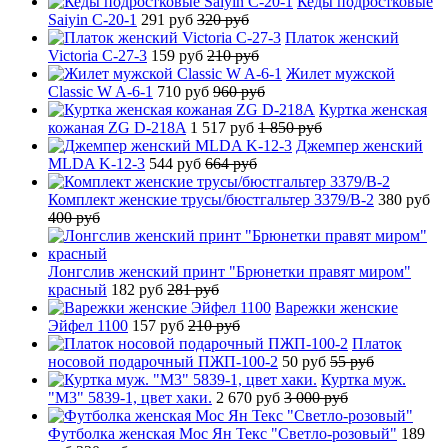
Кеды подростковые
Saiyin C-20-1
291 руб
320 руб
Платок женский
Victoria C-27-3
159 руб
210 руб
Жилет мужской
Classic W A-6-1
710 руб
960 руб
Куртка женская
кожаная ZG D-218A
1 517 руб
1 850 руб
Джемпер женский
MLDA K-12-3
544 руб
664 руб
Комплект женские трусы/бюстгальтер 3379/B-2
380 руб
400 руб
Лонгслив женский принт "Брюнетки правят миром"
красный
182 руб
281 руб
Варежки женские
Эйфел 1100
157 руб
210 руб
Платок
носовой подарочный ПЖП-100-2
50 руб
55 руб
Куртка муж.
"М3" 5839-1, цвет хаки.
2 670 руб
3 000 руб
Футболка женская Мос Ян Текс "Светло-розовый"
189