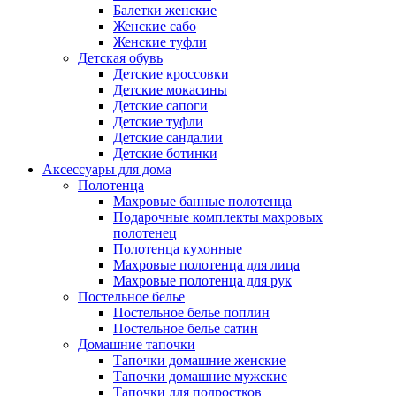
Балетки женские
Женские сабо
Женские туфли
Детская обувь
Детские кроссовки
Детские мокасины
Детские сапоги
Детские туфли
Детские сандалии
Детские ботинки
Аксессуары для дома
Полотенца
Махровые банные полотенца
Подарочные комплекты махровых
полотенец
Полотенца кухонные
Махровые полотенца для лица
Махровые полотенца для рук
Постельное белье
Постельное белье поплин
Постельное белье сатин
Домашние тапочки
Тапочки домашние женские
Тапочки домашние мужские
Тапочки для подростков