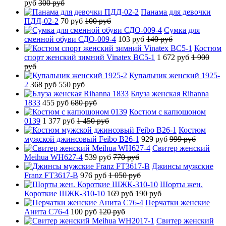
руб
300 руб
Панама для девочки
ПДД-02-2
70 руб
100 руб
Сумка для
сменной обуви СДО-009-4
103 руб
140 руб
Костюм
спорт женский зимний Vinatex BC5-1
1 672 руб
1 900
руб
Купальник женский 1925-
2
368 руб
550 руб
Блуза женская Rihanna
1833
455 руб
680 руб
Костюм с капюшоном
0139
1 377 руб
1 450 руб
Костюм
мужской джинсовый Feibo B26-1
929 руб
999 руб
Свитер женский
Meihua WH627-4
539 руб
770 руб
Джинсы мужские
Franz FT3617-B
976 руб
1 050 руб
Шорты жен.
Короткие ШЖК-310-10
169 руб
190 руб
Перчатки женские
Анита C76-4
100 руб
120 руб
Свитер женский