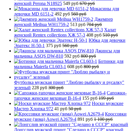
женский Perona N18925
549 руб
670 руб
Мокасины для
девочки MD 6151-2
492 руб
560 руб
Джемпер
женский Meihua WH1759-2
513 руб
704 руб
Халат
женский Rentex collections ХЖ 57-3
408 руб
510 руб
Юбка для девочки
Эратекс H-50-1
375 руб
560 руб
Джинсы для
мальчика ASQS DW-810
592 руб
800 руб
Ботинки для
мальчика Maierfa CL603-1
608 руб
800 руб
Футболка мужская принт "Люблю рыбалку и русалку"
зеленый
228 руб
300 руб
Сапожки-
тапочки женские меховые B-16-4
155 руб
199 руб
Носки мужские
Мастер Хлопка 972
41 руб
50 руб
Кроссовки
мужские (зима) Aowei A2679-4
891 руб
1 100 руб
Лонгслив мужской принт "Сделано в СССР" красный