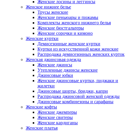
Женские лосины и леггинсы
Женское нижнее белье
Трусы женские
Женские пеньюары и пижамы
Комплекты женского нижнего белья
Женские бюстгальтеры
Женские сорочки и кимоно
Женские куртки
Демисезонные женские куртки
Куртки из искусственной кожи женские
Распродажа демисезонных женских курток
Женская джинсовая одежда
Женские джинсы
Утепленные джинсы женские
Джинсовые юбки
Женские джинсовые куртки, пиджаки и
жилетки
Джинсовые шорты, бриджи, капри
Распродажа джинсовой женской одежды
Джинсовые комбинезоны и сарафаны
Женские кофты
Женские джемперы
Женские свитеры
Женские кардиганы
Женские платья