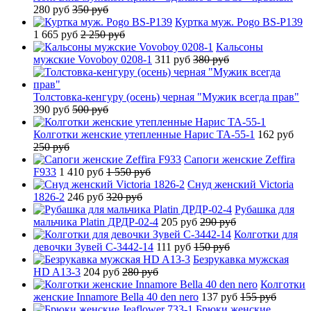
280 руб
350 руб
Куртка муж. Pogo BS-P139
1 665 руб
2 250 руб
Кальсоны
мужские Vovoboy 0208-1
311 руб
380 руб
Толстовка-кенгуру (осень) черная "Мужик всегда прав"
390 руб
500 руб
Колготки женские утепленные Нарис TA-55-1
162 руб
250 руб
Сапоги женские Zeffira
F933
1 410 руб
1 550 руб
Снуд женский Victoria
1826-2
246 руб
320 руб
Рубашка для
мальчика Platin ДРДР-02-4
205 руб
290 руб
Колготки для
девочки Зувей C-3442-14
111 руб
150 руб
Безрукавка мужская
HD A13-3
204 руб
280 руб
Колготки
женские Innamore Bella 40 den nero
137 руб
155 руб
Брюки женские