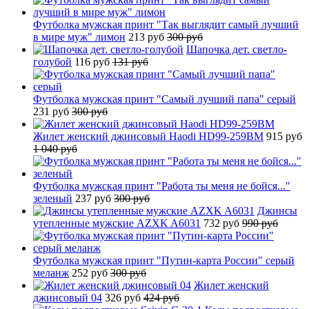
Футболка мужская принт "Так выглядит самый лучший
в мире муж" лимон
213 руб
300 руб
Шапочка дет. светло-
голубой
116 руб
131 руб
Футболка мужская принт "Самый лучший папа" серый
231 руб
300 руб
Жилет женский джинсовый Haodi HD99-259BM
915 руб
1 040 руб
Футболка мужская принт "Работа ты меня не бойся..."
зеленый
237 руб
300 руб
Джинсы
утепленные мужские AZXK A6031
732 руб
990 руб
Футболка мужская принт "Путин-карта России" серый
меланж
252 руб
300 руб
Жилет женский
джинсовый 04
326 руб
424 руб