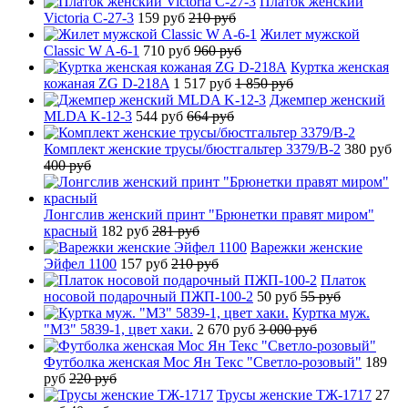
Платок женский
Victoria C-27-3
159 руб
210 руб
Жилет мужской
Classic W A-6-1
710 руб
960 руб
Куртка женская
кожаная ZG D-218A
1 517 руб
1 850 руб
Джемпер женский
MLDA K-12-3
544 руб
664 руб
Комплект женские трусы/бюстгальтер 3379/B-2
380 руб
400 руб
Лонгслив женский принт "Брюнетки правят миром"
красный
182 руб
281 руб
Варежки женские
Эйфел 1100
157 руб
210 руб
Платок
носовой подарочный ПЖП-100-2
50 руб
55 руб
Куртка муж.
"М3" 5839-1, цвет хаки.
2 670 руб
3 000 руб
Футболка женская Мос Ян Текс "Светло-розовый"
189
руб
220 руб
Трусы женские ТЖ-1717
27