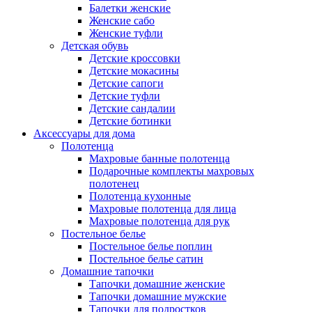
Балетки женские
Женские сабо
Женские туфли
Детская обувь
Детские кроссовки
Детские мокасины
Детские сапоги
Детские туфли
Детские сандалии
Детские ботинки
Аксессуары для дома
Полотенца
Махровые банные полотенца
Подарочные комплекты махровых
полотенец
Полотенца кухонные
Махровые полотенца для лица
Махровые полотенца для рук
Постельное белье
Постельное белье поплин
Постельное белье сатин
Домашние тапочки
Тапочки домашние женские
Тапочки домашние мужские
Тапочки для подростков