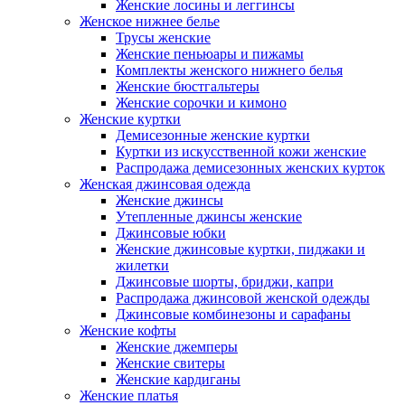
Женские лосины и леггинсы
Женское нижнее белье
Трусы женские
Женские пеньюары и пижамы
Комплекты женского нижнего белья
Женские бюстгальтеры
Женские сорочки и кимоно
Женские куртки
Демисезонные женские куртки
Куртки из искусственной кожи женские
Распродажа демисезонных женских курток
Женская джинсовая одежда
Женские джинсы
Утепленные джинсы женские
Джинсовые юбки
Женские джинсовые куртки, пиджаки и
жилетки
Джинсовые шорты, бриджи, капри
Распродажа джинсовой женской одежды
Джинсовые комбинезоны и сарафаны
Женские кофты
Женские джемперы
Женские свитеры
Женские кардиганы
Женские платья