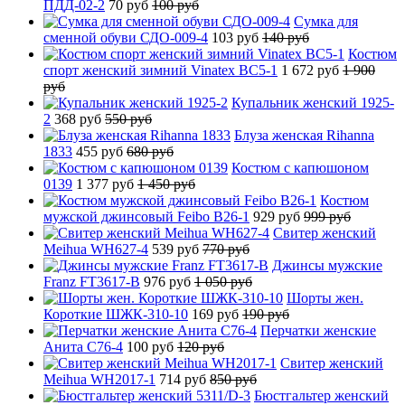
ПДД-02-2
70 руб
100 руб
Сумка для
сменной обуви СДО-009-4
103 руб
140 руб
Костюм
спорт женский зимний Vinatex BC5-1
1 672 руб
1 900
руб
Купальник женский 1925-
2
368 руб
550 руб
Блуза женская Rihanna
1833
455 руб
680 руб
Костюм с капюшоном
0139
1 377 руб
1 450 руб
Костюм
мужской джинсовый Feibo B26-1
929 руб
999 руб
Свитер женский
Meihua WH627-4
539 руб
770 руб
Джинсы мужские
Franz FT3617-B
976 руб
1 050 руб
Шорты жен.
Короткие ШЖК-310-10
169 руб
190 руб
Перчатки женские
Анита C76-4
100 руб
120 руб
Свитер женский
Meihua WH2017-1
714 руб
850 руб
Бюстгальтер женский