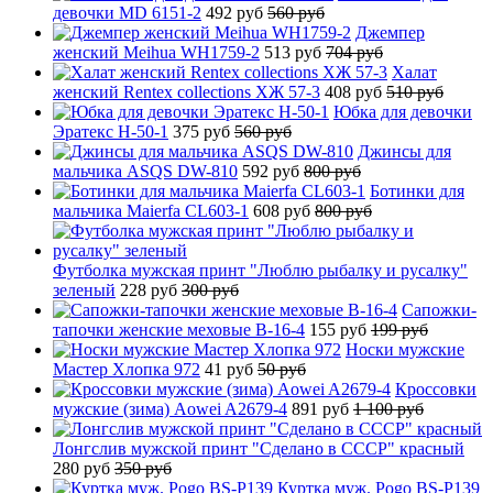
девочки MD 6151-2
492 руб
560 руб
Джемпер
женский Meihua WH1759-2
513 руб
704 руб
Халат
женский Rentex collections ХЖ 57-3
408 руб
510 руб
Юбка для девочки
Эратекс H-50-1
375 руб
560 руб
Джинсы для
мальчика ASQS DW-810
592 руб
800 руб
Ботинки для
мальчика Maierfa CL603-1
608 руб
800 руб
Футболка мужская принт "Люблю рыбалку и русалку"
зеленый
228 руб
300 руб
Сапожки-
тапочки женские меховые B-16-4
155 руб
199 руб
Носки мужские
Мастер Хлопка 972
41 руб
50 руб
Кроссовки
мужские (зима) Aowei A2679-4
891 руб
1 100 руб
Лонгслив мужской принт "Сделано в СССР" красный
280 руб
350 руб
Куртка муж. Pogo BS-P139