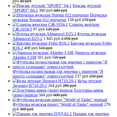
руб
40 руб
Рюкзак детский
"SPORT" 04-1
360 руб
440 руб
Перчатки
мужские Norstar 012 перчатки
158 руб
170 руб
Сланцы женские
СЖ-1034-1
97 руб
120 руб
Куртка мужская
Aibianocel D25-2
1 845 руб
2 050 руб
Бриджи мужские Feibo
B18-2
408 руб
510 руб
Джинсы мужские
Akimbo J-108
561 руб
720 руб
Футболка подростковая для девочки с принтом "Я
просто солнышко" темно-голубой
237 руб
250 руб
Кеды детские
Леопард H710-29-1
204 руб
280 руб
Толстовка-замок
(зима) бирюза
504 руб
600 руб
Футболка мужская принт "World of Tanks" черный
276
руб
300 руб
Панама для девочки