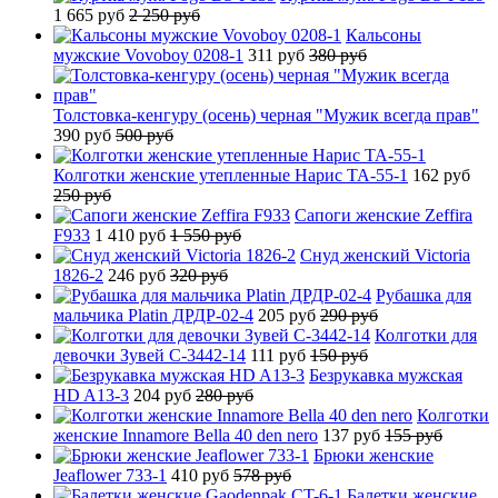
1 665 руб
2 250 руб
Кальсоны
мужские Vovoboy 0208-1
311 руб
380 руб
Толстовка-кенгуру (осень) черная "Мужик всегда прав"
390 руб
500 руб
Колготки женские утепленные Нарис TA-55-1
162 руб
250 руб
Сапоги женские Zeffira
F933
1 410 руб
1 550 руб
Снуд женский Victoria
1826-2
246 руб
320 руб
Рубашка для
мальчика Platin ДРДР-02-4
205 руб
290 руб
Колготки для
девочки Зувей C-3442-14
111 руб
150 руб
Безрукавка мужская
HD A13-3
204 руб
280 руб
Колготки
женские Innamore Bella 40 den nero
137 руб
155 руб
Брюки женские
Jeaflower 733-1
410 руб
578 руб
Балетки женские