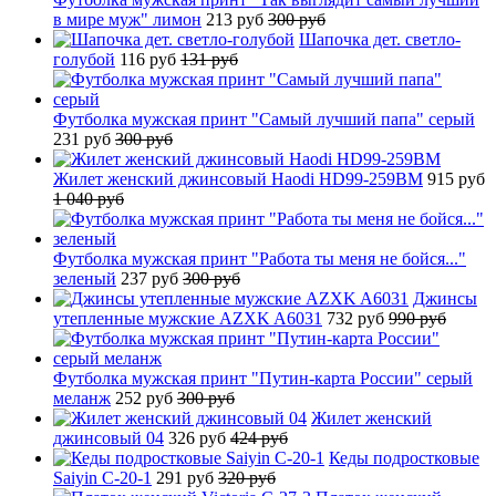
в мире муж" лимон
213 руб
300 руб
Шапочка дет. светло-
голубой
116 руб
131 руб
Футболка мужская принт "Самый лучший папа" серый
231 руб
300 руб
Жилет женский джинсовый Haodi HD99-259BM
915 руб
1 040 руб
Футболка мужская принт "Работа ты меня не бойся..."
зеленый
237 руб
300 руб
Джинсы
утепленные мужские AZXK A6031
732 руб
990 руб
Футболка мужская принт "Путин-карта России" серый
меланж
252 руб
300 руб
Жилет женский
джинсовый 04
326 руб
424 руб
Кеды подростковые
Saiyin C-20-1
291 руб
320 руб