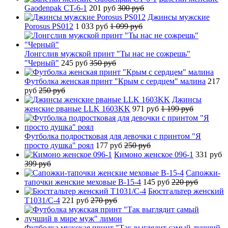
Gaodenpak CT-6-1
201 руб
300 руб
Джинсы мужские
Porosus PS012
1 033 руб
1 099 руб
Лонгслив мужской принт "Ты нас не сожрешь"
"Черный"
245 руб
350 руб
Футболка женская принт "Крым с сердцем" малина
217
руб
250 руб
Джинсы
женские рваные LLK 1603KK
971 руб
1 199 руб
Футболка подростковая для девочки с принтом "Я
просто душка" роял
177 руб
250 руб
Кимоно женское 096-1
331 руб
399 руб
Сапожки-
тапочки женские меховые B-15-4
145 руб
220 руб
Бюстгальтер женский
T1031/C-4
221 руб
270 руб
Футболка мужская принт "Так выглядит самый лучший