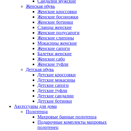
Сандалии мужские
Женская обувь
Женские кроссовки
Женские босоножки
Женские ботинки
Сланцы женские
Женские полусапоги
Женские слипоны
Мокасины женские
Женские сапоги
Балетки женские
Женские сабо
Женские туфли
Детская обувь
Детские кроссовки
Детские мокасины
Детские сапоги
Детские туфли
Детские сандалии
Детские ботинки
Аксессуары для дома
Полотенца
Махровые банные полотенца
Подарочные комплекты махровых
полотенец