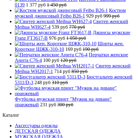
0139
1 377 руб
1 450 руб
Костюм
мужской джинсовый Feibo B26-1
929 руб
999 руб
Свитер женский
Meihua WH627-4
539 руб
770 руб
Джинсы мужские
Franz FT3617-B
976 руб
1 050 руб
Шорты жен.
Короткие ШЖК-310-10
169 руб
190 руб
Перчатки женские
Анита C76-4
100 руб
120 руб
Свитер женский
Meihua WH2017-1
714 руб
850 руб
Бюстгальтер женский
5311/D-3
248 руб
310 руб
Футболка мужская принт "Мужик на диване"
оранжевый
231 руб
300 руб
Каталог
Аксессуары одежды
ДЕТСКАЯ ОДЕЖДА
МУЖСКАЯ ОДЕЖДА