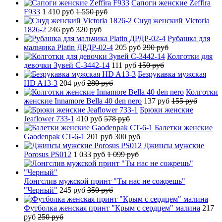
Сапоги женские Zeffira
F933
1 410 руб
1 550 руб
Снуд женский Victoria
1826-2
246 руб
320 руб
Рубашка для
мальчика Platin ДРДР-02-4
205 руб
290 руб
Колготки для
девочки Зувей C-3442-14
111 руб
150 руб
Безрукавка мужская
HD A13-3
204 руб
280 руб
Колготки
женские Innamore Bella 40 den nero
137 руб
155 руб
Брюки женские
Jeaflower 733-1
410 руб
578 руб
Балетки женские
Gaodenpak CT-6-1
201 руб
300 руб
Джинсы мужские
Porosus PS012
1 033 руб
1 099 руб
Лонгслив мужской принт "Ты нас не сожрешь"
"Черный"
245 руб
350 руб
Футболка женская принт "Крым с сердцем" малина
217
руб
250 руб