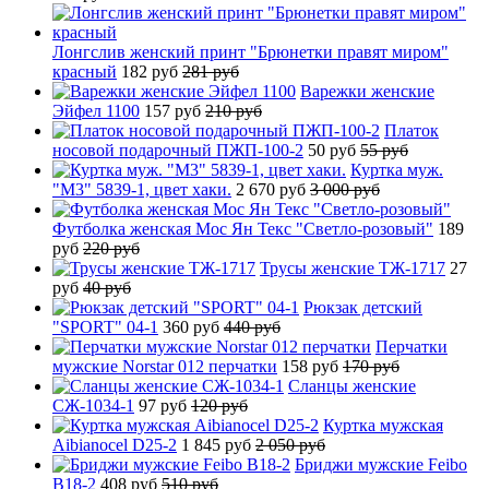
Лонгслив женский принт "Брюнетки правят миром"
красный
182 руб
281 руб
Варежки женские
Эйфел 1100
157 руб
210 руб
Платок
носовой подарочный ПЖП-100-2
50 руб
55 руб
Куртка муж.
"М3" 5839-1, цвет хаки.
2 670 руб
3 000 руб
Футболка женская Мос Ян Текс "Светло-розовый"
189
руб
220 руб
Трусы женские ТЖ-1717
27
руб
40 руб
Рюкзак детский
"SPORT" 04-1
360 руб
440 руб
Перчатки
мужские Norstar 012 перчатки
158 руб
170 руб
Сланцы женские
СЖ-1034-1
97 руб
120 руб
Куртка мужская
Aibianocel D25-2
1 845 руб
2 050 руб
Бриджи мужские Feibo
B18-2
408 руб
510 руб