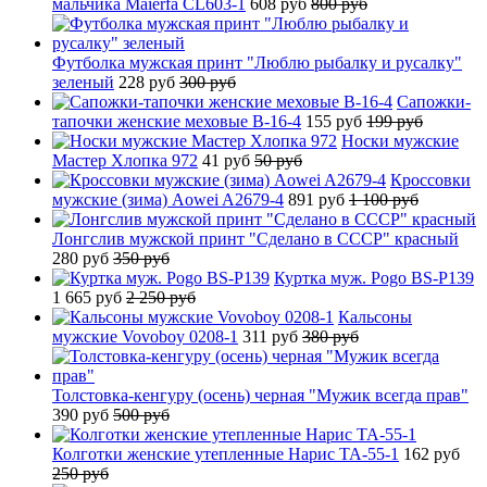
мальчика Maierfa CL603-1
608 руб
800 руб
Футболка мужская принт "Люблю рыбалку и русалку"
зеленый
228 руб
300 руб
Сапожки-
тапочки женские меховые B-16-4
155 руб
199 руб
Носки мужские
Мастер Хлопка 972
41 руб
50 руб
Кроссовки
мужские (зима) Aowei A2679-4
891 руб
1 100 руб
Лонгслив мужской принт "Сделано в СССР" красный
280 руб
350 руб
Куртка муж. Pogo BS-P139
1 665 руб
2 250 руб
Кальсоны
мужские Vovoboy 0208-1
311 руб
380 руб
Толстовка-кенгуру (осень) черная "Мужик всегда прав"
390 руб
500 руб
Колготки женские утепленные Нарис TA-55-1
162 руб
250 руб