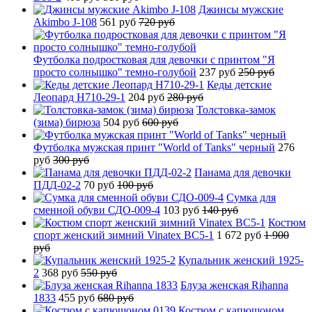
Джинсы мужские
Akimbo J-108
561 руб
720 руб
Футболка подростковая для девочки с принтом "Я
просто солнышко" темно-голубой
237 руб
250 руб
Кеды детские
Леопард H710-29-1
204 руб
280 руб
Толстовка-замок
(зима) бирюза
504 руб
600 руб
Футболка мужская принт "World of Tanks" черный
276
руб
300 руб
Панама для девочки
ПДД-02-2
70 руб
100 руб
Сумка для
сменной обуви СДО-009-4
103 руб
140 руб
Костюм
спорт женский зимний Vinatex BC5-1
1 672 руб
1 900
руб
Купальник женский 1925-
2
368 руб
550 руб
Блуза женская Rihanna
1833
455 руб
680 руб
Костюм с капюшоном