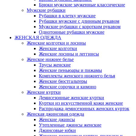
Брюки мужские зауженные классические
Мужские рубашки
Рубашки в клетку мужские
Рубашки мужские с длинным рукавом
Мужские рубашки с коротким рукавом
Однотонные рубашки мужские
ЖЕНСКАЯ ОДЕЖДА
Женские колготки и лосины
Женские колготки
Женские лосины и леггинсы
Женское нижнее белье
Трусы женские
Женские пеньюары и пижамы
Комплекты женского нижнего белья
Женские бюстгальтеры
Женские сорочки и кимоно
Женские куртки
Демисезонные женские куртки
Куртки из искусственной кожи женские
Распродажа демисезонных женских курток
Женская джинсовая одежда
Женские джинсы
Утепленные джинсы женские
Джинсовые юбки
Женские джинсовые куртки, пиджаки и