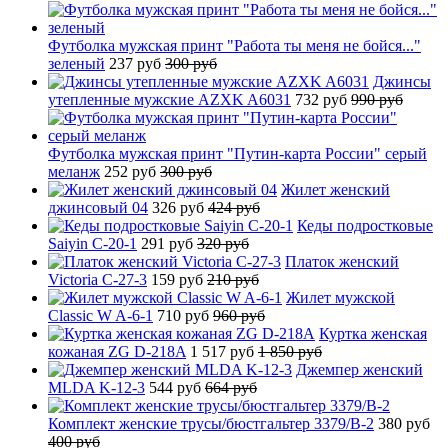
Футболка мужская принт "Работа ты меня не бойся..."
зеленый
237 руб
300 руб
Джинсы
утепленные мужские AZXK A6031
732 руб
990 руб
Футболка мужская принт "Путин-карта России" серый
меланж
252 руб
300 руб
Жилет женский
джинсовый 04
326 руб
424 руб
Кеды подростковые
Saiyin C-20-1
291 руб
320 руб
Платок женский
Victoria C-27-3
159 руб
210 руб
Жилет мужской
Classic W A-6-1
710 руб
960 руб
Куртка женская
кожаная ZG D-218A
1 517 руб
1 850 руб
Джемпер женский
MLDA K-12-3
544 руб
664 руб
Комплект женские трусы/бюстгальтер 3379/B-2
380 руб
400 руб