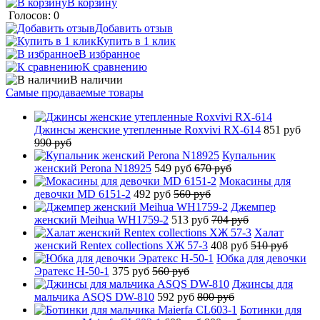
В корзину
Голосов: 0
Добавить отзыв
Купить в 1 клик
В избранное
К сравнению
В наличии
Самые продаваемые товары
Джинсы женские утепленные Roxvivi RX-614
851 руб
990 руб
Купальник
женский Perona N18925
549 руб
670 руб
Мокасины для
девочки MD 6151-2
492 руб
560 руб
Джемпер
женский Meihua WH1759-2
513 руб
704 руб
Халат
женский Rentex collections ХЖ 57-3
408 руб
510 руб
Юбка для девочки
Эратекс H-50-1
375 руб
560 руб
Джинсы для
мальчика ASQS DW-810
592 руб
800 руб
Ботинки для