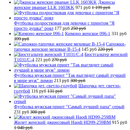
Джинсы
женские рваные LLK 1603KK
971 руб
1 199 руб
Футболка подростковая для девочки с принтом "Я
просто душка" роял
177 руб
250 руб
Кимоно женское 096-1
331 руб
399 руб
Сапожки-
тапочки женские меховые B-15-4
145 руб
220 руб
Бюстгальтер женский
T1031/C-4
221 руб
270 руб
Футболка мужская принт "Так выглядит самый лучший
в мире муж" лимон
213 руб
300 руб
Шапочка дет. светло-
голубой
116 руб
131 руб
Футболка мужская принт "Самый лучший папа" серый
231 руб
300 руб
Жилет женский джинсовый Haodi HD99-259BM
915 руб
1 040 руб