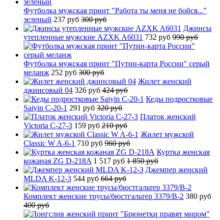
Футболка мужская принт "Работа ты меня не бойся..."
зеленый
237 руб
300 руб
Джинсы
утепленные мужские AZXK A6031
732 руб
990 руб
Футболка мужская принт "Путин-карта России" серый
меланж
252 руб
300 руб
Жилет женский
джинсовый 04
326 руб
424 руб
Кеды подростковые
Saiyin C-20-1
291 руб
320 руб
Платок женский
Victoria C-27-3
159 руб
210 руб
Жилет мужской
Classic W A-6-1
710 руб
960 руб
Куртка женская
кожаная ZG D-218A
1 517 руб
1 850 руб
Джемпер женский
MLDA K-12-3
544 руб
664 руб
Комплект женские трусы/бюстгальтер 3379/B-2
380 руб
400 руб