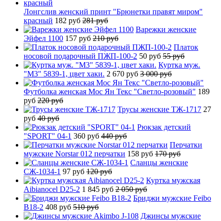
Лонгслив женский принт "Брюнетки правят миром"
красный
182 руб
281 руб
Варежки женские
Эйфел 1100
157 руб
210 руб
Платок
носовой подарочный ПЖП-100-2
50 руб
55 руб
Куртка муж.
"М3" 5839-1, цвет хаки.
2 670 руб
3 000 руб
Футболка женская Мос Ян Текс "Светло-розовый"
189
руб
220 руб
Трусы женские ТЖ-1717
27
руб
40 руб
Рюкзак детский
"SPORT" 04-1
360 руб
440 руб
Перчатки
мужские Norstar 012 перчатки
158 руб
170 руб
Сланцы женские
СЖ-1034-1
97 руб
120 руб
Куртка мужская
Aibianocel D25-2
1 845 руб
2 050 руб
Бриджи мужские Feibo
B18-2
408 руб
510 руб
Джинсы мужские