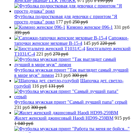
женские рваные LLK 1603KK
971 руб
1 199 руб
Футболка подростковая для девочки с принтом "Я
просто душка" роял
177 руб
250 руб
Кимоно женское 096-1
331 руб
399 руб
Сапожки-
тапочки женские меховые B-15-4
145 руб
220 руб
Бюстгальтер женский
T1031/C-4
221 руб
270 руб
Футболка мужская принт "Так выглядит самый лучший
в мире муж" лимон
213 руб
300 руб
Шапочка дет. светло-
голубой
116 руб
131 руб
Футболка мужская принт "Самый лучший папа" серый
231 руб
300 руб
Жилет женский джинсовый Haodi HD99-259BM
915 руб
1 040 руб