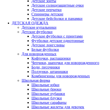
Детские зонты
Детские солнцезащитные очки
Детские перчатки
Спиннеры детские
Детские бейсболки и панамки
ДЕТСКАЯ ОДЕЖДА
Детские купальники
Детские футболки
Детские футболки с принтами
Футболки детские однотонные
Детские лонгсливы
Белые футболки
Для новорожденных
Кофточки, распашонки
Чепчики, шапочки для новорожденного
Боди, песочники
Ползунки, штанишки
Комбинезоны для новорожденных
Школьная форма
Школьные юбки
Школьные брюки
Школьные рубашки
Школьные блузки
Школьные сарафаны
Школьные жилеты для девочек