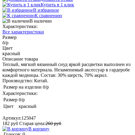
Купить в 1 клик
В избранное
К сравнению
В наличии
Характеристики:
Все характеристики
Размер
б/р
Цвет
красный
Описание товара
Теплый, мягкий вязанный снуд яркой расцветки выполнен из
комфортного материала. Незаменимый аксессуар в гардеробе
каждой модницы. Состав: 30% шерсть, 70% акрил.
Производство: Китай.
Размер на изделии
б/р
Характеристики:
Размер
б/р
Цвет
красный
Артикул:
125047
182
руб
Старая цена:
260
руб
В корзину
Голосов: 0