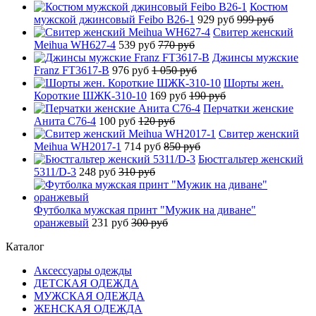
Костюм
мужской джинсовый Feibo B26-1
929 руб
999 руб
Свитер женский
Meihua WH627-4
539 руб
770 руб
Джинсы мужские
Franz FT3617-B
976 руб
1 050 руб
Шорты жен.
Короткие ШЖК-310-10
169 руб
190 руб
Перчатки женские
Анита C76-4
100 руб
120 руб
Свитер женский
Meihua WH2017-1
714 руб
850 руб
Бюстгальтер женский
5311/D-3
248 руб
310 руб
Футболка мужская принт "Мужик на диване"
оранжевый
231 руб
300 руб
Каталог
Аксессуары одежды
ДЕТСКАЯ ОДЕЖДА
МУЖСКАЯ ОДЕЖДА
ЖЕНСКАЯ ОДЕЖДА