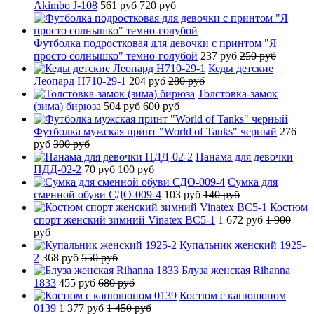
Akimbo J-108
561 руб
720 руб
Футболка подростковая для девочки с принтом "Я
просто солнышко" темно-голубой
237 руб
250 руб
Кеды детские
Леопард H710-29-1
204 руб
280 руб
Толстовка-замок
(зима) бирюза
504 руб
600 руб
Футболка мужская принт "World of Tanks" черный
276
руб
300 руб
Панама для девочки
ПДД-02-2
70 руб
100 руб
Сумка для
сменной обуви СДО-009-4
103 руб
140 руб
Костюм
спорт женский зимний Vinatex BC5-1
1 672 руб
1 900
руб
Купальник женский 1925-
2
368 руб
550 руб
Блуза женская Rihanna
1833
455 руб
680 руб
Костюм с капюшоном
0139
1 377 руб
1 450 руб