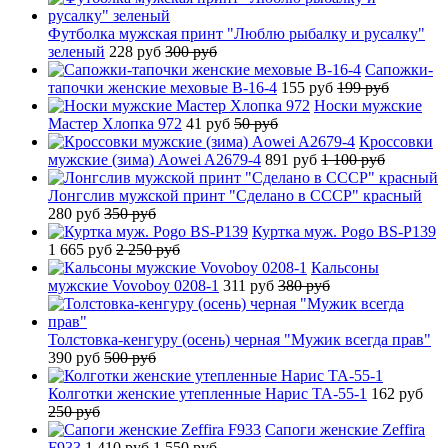
Футболка мужская принт "Люблю рыбалку и русалку"
зеленый
228 руб
300 руб
Сапожки-
тапочки женские меховые B-16-4
155 руб
199 руб
Носки мужские
Мастер Хлопка 972
41 руб
50 руб
Кроссовки
мужские (зима) Aowei A2679-4
891 руб
1 100 руб
Лонгслив мужской принт "Сделано в СССР" красный
280 руб
350 руб
Куртка муж. Pogo BS-P139
1 665 руб
2 250 руб
Кальсоны
мужские Vovoboy 0208-1
311 руб
380 руб
Толстовка-кенгуру (осень) черная "Мужик всегда прав"
390 руб
500 руб
Колготки женские утепленные Нарис TA-55-1
162 руб
250 руб
Сапоги женские Zeffira
F933
1 410 руб
1 550 руб