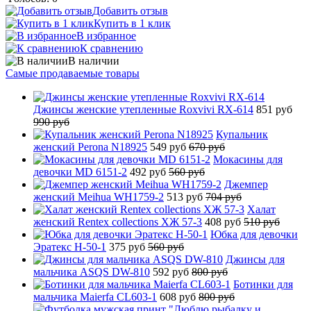
Добавить отзыв
Купить в 1 клик
В избранное
К сравнению
В наличии
Самые продаваемые товары
Джинсы женские утепленные Roxvivi RX-614
851 руб
990 руб
Купальник
женский Perona N18925
549 руб
670 руб
Мокасины для
девочки MD 6151-2
492 руб
560 руб
Джемпер
женский Meihua WH1759-2
513 руб
704 руб
Халат
женский Rentex collections ХЖ 57-3
408 руб
510 руб
Юбка для девочки
Эратекс H-50-1
375 руб
560 руб
Джинсы для
мальчика ASQS DW-810
592 руб
800 руб
Ботинки для
мальчика Maierfa CL603-1
608 руб
800 руб