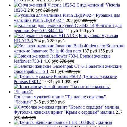
Снуд женский Victoria
1826-2
246 руб
320 руб
Рубашка для
мальчика Platin ДРДР-02-4
205 руб
290 руб
Колготки для
девочки Зувей C-3442-14
111 руб
150 руб
Безрукавка мужская
HD A13-3
204 руб
280 руб
Колготки
женские Innamore Bella 40 den nero
137 руб
155 руб
Брюки женские
Jeaflower 733-1
410 руб
578 руб
Балетки женские
Gaodenpak CT-6-1
201 руб
300 руб
Джинсы мужские
Porosus PS012
1 033 руб
1 099 руб
Лонгслив мужской принт "Ты нас не сожрешь"
"Черный"
245 руб
350 руб
Футболка женская принт "Крым с сердцем" малина
217
руб
250 руб
Джинсы