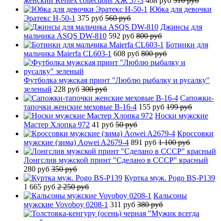
женский Rentex collections ХЖ 57-3
408 руб
510 руб
Юбка для девочки
Эратекс H-50-1
375 руб
560 руб
Джинсы для
мальчика ASQS DW-810
592 руб
800 руб
Ботинки для
мальчика Maierfa CL603-1
608 руб
800 руб
Футболка мужская принт "Люблю рыбалку и русалку"
зеленый
228 руб
300 руб
Сапожки-
тапочки женские меховые B-16-4
155 руб
199 руб
Носки мужские
Мастер Хлопка 972
41 руб
50 руб
Кроссовки
мужские (зима) Aowei A2679-4
891 руб
1 100 руб
Лонгслив мужской принт "Сделано в СССР" красный
280 руб
350 руб
Куртка муж. Pogo BS-P139
1 665 руб
2 250 руб
Кальсоны
мужские Vovoboy 0208-1
311 руб
380 руб