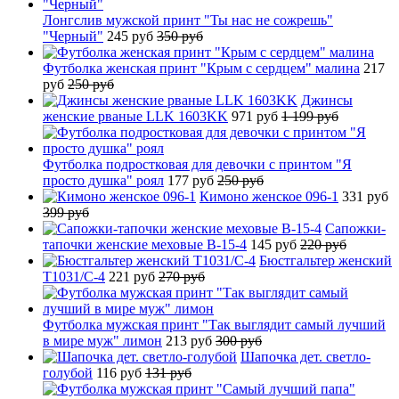
Лонгслив мужской принт "Ты нас не сожрешь"
"Черный"
245 руб
350 руб
Футболка женская принт "Крым с сердцем" малина
217
руб
250 руб
Джинсы
женские рваные LLK 1603KK
971 руб
1 199 руб
Футболка подростковая для девочки с принтом "Я
просто душка" роял
177 руб
250 руб
Кимоно женское 096-1
331 руб
399 руб
Сапожки-
тапочки женские меховые B-15-4
145 руб
220 руб
Бюстгальтер женский
T1031/C-4
221 руб
270 руб
Футболка мужская принт "Так выглядит самый лучший
в мире муж" лимон
213 руб
300 руб
Шапочка дет. светло-
голубой
116 руб
131 руб