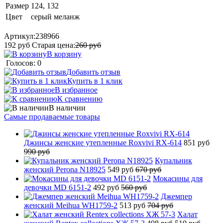
Размер
124, 132
Цвет
серый меланж
Артикул:
238966
192
руб
Старая цена:
260
руб
В корзину
Голосов: 0
Добавить отзыв
Купить в 1 клик
В избранное
К сравнению
В наличии
Самые продаваемые товары
Джинсы женские утепленные Roxvivi RX-614
851 руб
990 руб
Купальник
женский Perona N18925
549 руб
670 руб
Мокасины для
девочки MD 6151-2
492 руб
560 руб
Джемпер
женский Meihua WH1759-2
513 руб
704 руб
Халат