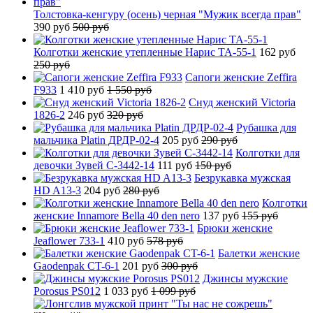
Толстовка-кенгуру (осень) черная "Мужик всегда прав"
390 руб
500 руб
Колготки женские утепленные Нарис TA-55-1
162 руб
250 руб
Сапоги женские Zeffira
F933
1 410 руб
1 550 руб
Снуд женский Victoria
1826-2
246 руб
320 руб
Рубашка для
мальчика Platin ДРДР-02-4
205 руб
290 руб
Колготки для
девочки Зувей C-3442-14
111 руб
150 руб
Безрукавка мужская
HD A13-3
204 руб
280 руб
Колготки
женские Innamore Bella 40 den nero
137 руб
155 руб
Брюки женские
Jeaflower 733-1
410 руб
578 руб
Балетки женские
Gaodenpak CT-6-1
201 руб
300 руб
Джинсы мужские
Porosus PS012
1 033 руб
1 099 руб