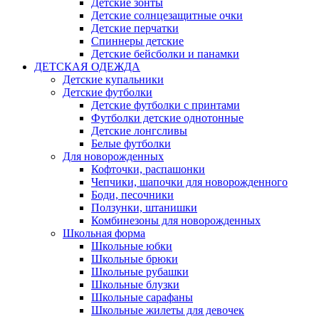
Детские зонты
Детские солнцезащитные очки
Детские перчатки
Спиннеры детские
Детские бейсболки и панамки
ДЕТСКАЯ ОДЕЖДА
Детские купальники
Детские футболки
Детские футболки с принтами
Футболки детские однотонные
Детские лонгсливы
Белые футболки
Для новорожденных
Кофточки, распашонки
Чепчики, шапочки для новорожденного
Боди, песочники
Ползунки, штанишки
Комбинезоны для новорожденных
Школьная форма
Школьные юбки
Школьные брюки
Школьные рубашки
Школьные блузки
Школьные сарафаны
Школьные жилеты для девочек