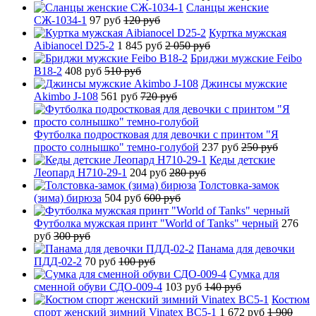
Сланцы женские
СЖ-1034-1
97 руб
120 руб
Куртка мужская
Aibianocel D25-2
1 845 руб
2 050 руб
Бриджи мужские Feibo
B18-2
408 руб
510 руб
Джинсы мужские
Akimbo J-108
561 руб
720 руб
Футболка подростковая для девочки с принтом "Я
просто солнышко" темно-голубой
237 руб
250 руб
Кеды детские
Леопард H710-29-1
204 руб
280 руб
Толстовка-замок
(зима) бирюза
504 руб
600 руб
Футболка мужская принт "World of Tanks" черный
276
руб
300 руб
Панама для девочки
ПДД-02-2
70 руб
100 руб
Сумка для
сменной обуви СДО-009-4
103 руб
140 руб
Костюм
спорт женский зимний Vinatex BC5-1
1 672 руб
1 900