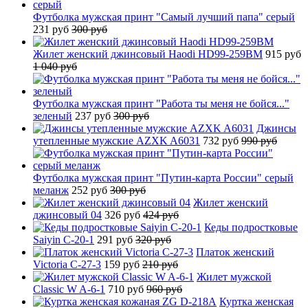
Футболка мужская принт "Самый лучший папа" серый
231 руб
300 руб
Жилет женский джинсовый Haodi HD99-259BM
915 руб
1 040 руб
Футболка мужская принт "Работа ты меня не бойся..."
зеленый
237 руб
300 руб
Джинсы
утепленные мужские AZXK A6031
732 руб
990 руб
Футболка мужская принт "Путин-карта России" серый
меланж
252 руб
300 руб
Жилет женский
джинсовый 04
326 руб
424 руб
Кеды подростковые
Saiyin C-20-1
291 руб
320 руб
Платок женский
Victoria C-27-3
159 руб
210 руб
Жилет мужской
Classic W A-6-1
710 руб
960 руб
Куртка женская