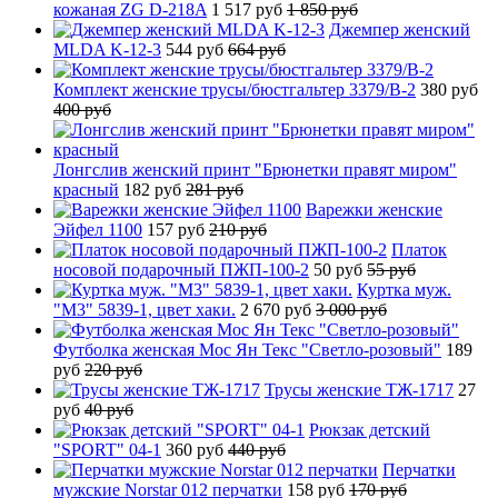
кожаная ZG D-218A
1 517 руб
1 850 руб
Джемпер женский
MLDA K-12-3
544 руб
664 руб
Комплект женские трусы/бюстгальтер 3379/B-2
380 руб
400 руб
Лонгслив женский принт "Брюнетки правят миром"
красный
182 руб
281 руб
Варежки женские
Эйфел 1100
157 руб
210 руб
Платок
носовой подарочный ПЖП-100-2
50 руб
55 руб
Куртка муж.
"М3" 5839-1, цвет хаки.
2 670 руб
3 000 руб
Футболка женская Мос Ян Текс "Светло-розовый"
189
руб
220 руб
Трусы женские ТЖ-1717
27
руб
40 руб
Рюкзак детский
"SPORT" 04-1
360 руб
440 руб
Перчатки
мужские Norstar 012 перчатки
158 руб
170 руб