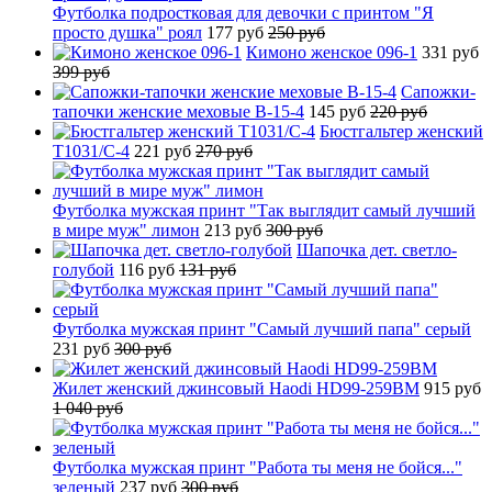
Футболка подростковая для девочки с принтом "Я
просто душка" роял
177 руб
250 руб
Кимоно женское 096-1
331 руб
399 руб
Сапожки-
тапочки женские меховые B-15-4
145 руб
220 руб
Бюстгальтер женский
T1031/C-4
221 руб
270 руб
Футболка мужская принт "Так выглядит самый лучший
в мире муж" лимон
213 руб
300 руб
Шапочка дет. светло-
голубой
116 руб
131 руб
Футболка мужская принт "Самый лучший папа" серый
231 руб
300 руб
Жилет женский джинсовый Haodi HD99-259BM
915 руб
1 040 руб
Футболка мужская принт "Работа ты меня не бойся..."
зеленый
237 руб
300 руб