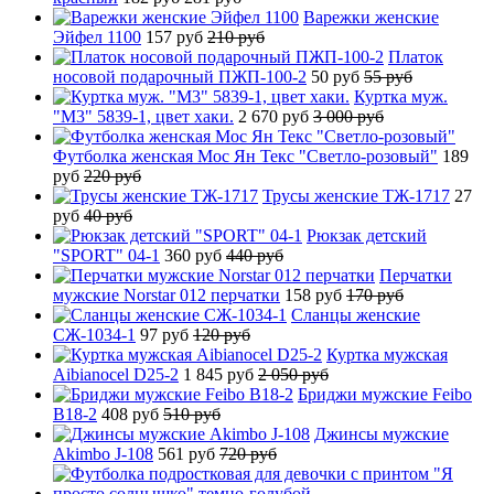
Варежки женские
Эйфел 1100
157 руб
210 руб
Платок
носовой подарочный ПЖП-100-2
50 руб
55 руб
Куртка муж.
"М3" 5839-1, цвет хаки.
2 670 руб
3 000 руб
Футболка женская Мос Ян Текс "Светло-розовый"
189
руб
220 руб
Трусы женские ТЖ-1717
27
руб
40 руб
Рюкзак детский
"SPORT" 04-1
360 руб
440 руб
Перчатки
мужские Norstar 012 перчатки
158 руб
170 руб
Сланцы женские
СЖ-1034-1
97 руб
120 руб
Куртка мужская
Aibianocel D25-2
1 845 руб
2 050 руб
Бриджи мужские Feibo
B18-2
408 руб
510 руб
Джинсы мужские
Akimbo J-108
561 руб
720 руб