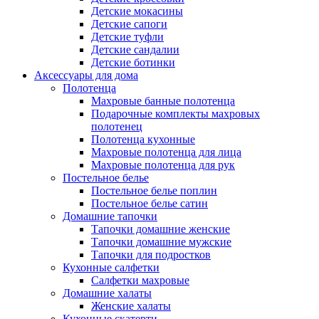
Детские мокасины
Детские сапоги
Детские туфли
Детские сандалии
Детские ботинки
Аксессуары для дома
Полотенца
Махровые банные полотенца
Подарочные комплекты махровых
полотенец
Полотенца кухонные
Махровые полотенца для лица
Махровые полотенца для рук
Постельное белье
Постельное белье поплин
Постельное белье сатин
Домашние тапочки
Тапочки домашние женские
Тапочки домашние мужские
Тапочки для подростков
Кухонные салфетки
Салфетки махровые
Домашние халаты
Женские халаты
Кухонные скатерти