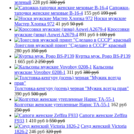
зеленый
228 руб
300 руб
Сапожки-
тапочки женские меховые B-16-4
155 руб
199 руб
Носки мужские
Мастер Хлопка 972
41 руб
50 руб
Кроссовки
мужские (зима) Aowei A2679-4
891 руб
1 100 руб
Лонгслив мужской принт "Сделано в СССР" красный
280 руб
350 руб
Куртка муж. Pogo BS-P139
1 665 руб
2 250 руб
Кальсоны
мужские Vovoboy 0208-1
311 руб
380 руб
Толстовка-кенгуру (осень) черная "Мужик всегда прав"
390 руб
500 руб
Колготки женские утепленные Нарис TA-55-1
162 руб
250 руб
Сапоги женские Zeffira
F933
1 410 руб
1 550 руб
Снуд женский Victoria
1826-2
246 руб
320 руб