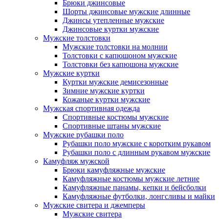
Брюки джинсовые
Шорты джинсовые мужские длинные
Джинсы утепленные мужские
Джинсовые куртки мужские
Мужские толстовки
Мужские толстовки на молнии
Толстовки с капюшоном мужские
Толстовки без капюшона мужские
Мужские куртки
Куртки мужские демисезонные
Зимние мужские куртки
Кожаные куртки мужские
Мужская спортивная одежда
Спортивные костюмы мужские
Спортивные штаны мужские
Мужские рубашки поло
Рубашки поло мужские с коротким рукавом
Рубашки поло с длинным рукавом мужские
Камуфляж мужской
Брюки камуфляжные мужские
Камуфляжные костюмы мужские летние
Камуфляжные панамы, кепки и бейсболки
Камуфляжные футболки, лонгсливы и майки
Мужские свитера и джемперы
Мужские свитера