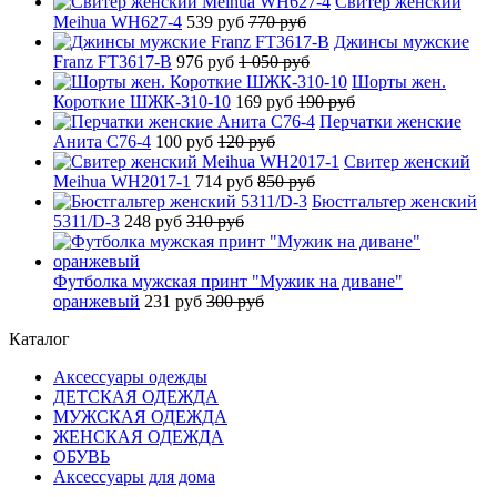
Свитер женский
Meihua WH627-4
539 руб
770 руб
Джинсы мужские
Franz FT3617-B
976 руб
1 050 руб
Шорты жен.
Короткие ШЖК-310-10
169 руб
190 руб
Перчатки женские
Анита C76-4
100 руб
120 руб
Свитер женский
Meihua WH2017-1
714 руб
850 руб
Бюстгальтер женский
5311/D-3
248 руб
310 руб
Футболка мужская принт "Мужик на диване"
оранжевый
231 руб
300 руб
Каталог
Аксессуары одежды
ДЕТСКАЯ ОДЕЖДА
МУЖСКАЯ ОДЕЖДА
ЖЕНСКАЯ ОДЕЖДА
ОБУВЬ
Аксессуары для дома