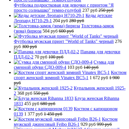
Футболка подростковая для девочки с принтом "Я
просто солнышко" темно-голубой
237 руб
250 руб
Кеды детские
Леопард H710-29-1
204 руб
280 руб
Толстовка-замок
(зима) бирюза
504 руб
600 руб
Футболка мужская принт "World of Tanks" черный
276
руб
300 руб
Панама для девочки
ПДД-02-2
70 руб
100 руб
Сумка для
сменной обуви СДО-009-4
103 руб
140 руб
Костюм
спорт женский зимний Vinatex BC5-1
1 672 руб
1 900
руб
Купальник женский 1925-
2
368 руб
550 руб
Блуза женская Rihanna
1833
455 руб
680 руб
Костюм с капюшоном
0139
1 377 руб
1 450 руб
Костюм
мужской джинсовый Feibo B26-1
929 руб
999 руб