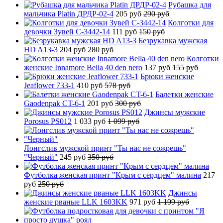
Рубашка для
мальчика Platin ДРДР-02-4
205 руб
290 руб
Колготки для
девочки Зувей C-3442-14
111 руб
150 руб
Безрукавка мужская
HD A13-3
204 руб
280 руб
Колготки
женские Innamore Bella 40 den nero
137 руб
155 руб
Брюки женские
Jeaflower 733-1
410 руб
578 руб
Балетки женские
Gaodenpak CT-6-1
201 руб
300 руб
Джинсы мужские
Porosus PS012
1 033 руб
1 099 руб
Лонгслив мужской принт "Ты нас не сожрешь"
"Черный"
245 руб
350 руб
Футболка женская принт "Крым с сердцем" малина
217
руб
250 руб
Джинсы
женские рваные LLK 1603KK
971 руб
1 199 руб