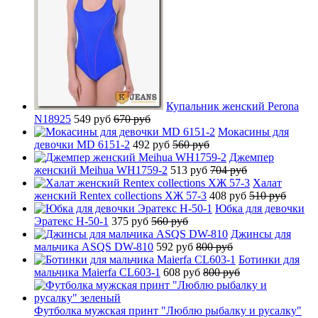
Купальник женский Perona
N18925
549 руб
670 руб
Мокасины для
девочки MD 6151-2
492 руб
560 руб
Джемпер
женский Meihua WH1759-2
513 руб
704 руб
Халат
женский Rentex collections ХЖ 57-3
408 руб
510 руб
Юбка для девочки
Эратекс H-50-1
375 руб
560 руб
Джинсы для
мальчика ASQS DW-810
592 руб
800 руб
Ботинки для
мальчика Maierfa CL603-1
608 руб
800 руб
Футболка мужская принт "Люблю рыбалку и русалку"