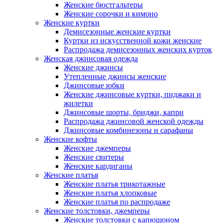
Женские бюстгальтеры
Женские сорочки и кимоно
Женские куртки
Демисезонные женские куртки
Куртки из искусственной кожи женские
Распродажа демисезонных женских курток
Женская джинсовая одежда
Женские джинсы
Утепленные джинсы женские
Джинсовые юбки
Женские джинсовые куртки, пиджаки и
жилетки
Джинсовые шорты, бриджи, капри
Распродажа джинсовой женской одежды
Джинсовые комбинезоны и сарафаны
Женские кофты
Женские джемперы
Женские свитеры
Женские кардиганы
Женские платья
Женские платья трикотажные
Женские платья хлопковые
Женские платья по распродаже
Женские толстовки, джемперы
Женские толстовки с капюшоном