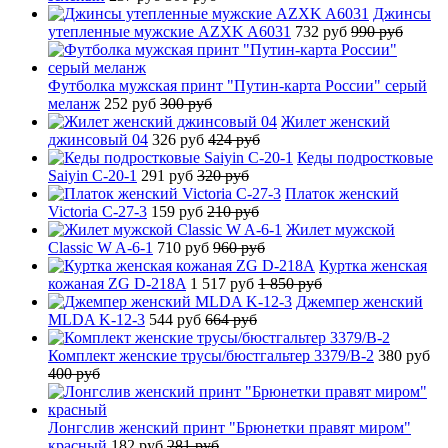
Джинсы
утепленные мужские AZXK A6031
732 руб
990 руб
Футболка мужская принт "Путин-карта России" серый
меланж
252 руб
300 руб
Жилет женский
джинсовый 04
326 руб
424 руб
Кеды подростковые
Saiyin C-20-1
291 руб
320 руб
Платок женский
Victoria C-27-3
159 руб
210 руб
Жилет мужской
Classic W A-6-1
710 руб
960 руб
Куртка женская
кожаная ZG D-218A
1 517 руб
1 850 руб
Джемпер женский
MLDA K-12-3
544 руб
664 руб
Комплект женские трусы/бюстгальтер 3379/B-2
380 руб
400 руб
Лонгслив женский принт "Брюнетки правят миром"
красный
182 руб
281 руб