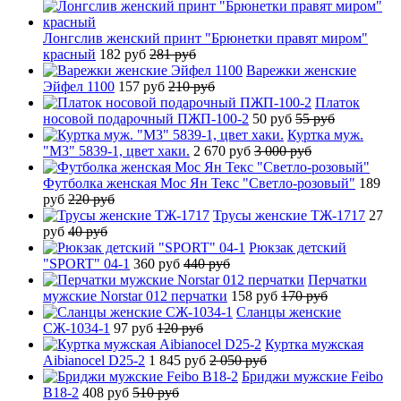
Лонгслив женский принт "Брюнетки правят миром"
красный
182 руб
281 руб
Варежки женские
Эйфел 1100
157 руб
210 руб
Платок
носовой подарочный ПЖП-100-2
50 руб
55 руб
Куртка муж.
"М3" 5839-1, цвет хаки.
2 670 руб
3 000 руб
Футболка женская Мос Ян Текс "Светло-розовый"
189
руб
220 руб
Трусы женские ТЖ-1717
27
руб
40 руб
Рюкзак детский
"SPORT" 04-1
360 руб
440 руб
Перчатки
мужские Norstar 012 перчатки
158 руб
170 руб
Сланцы женские
СЖ-1034-1
97 руб
120 руб
Куртка мужская
Aibianocel D25-2
1 845 руб
2 050 руб
Бриджи мужские Feibo
B18-2
408 руб
510 руб