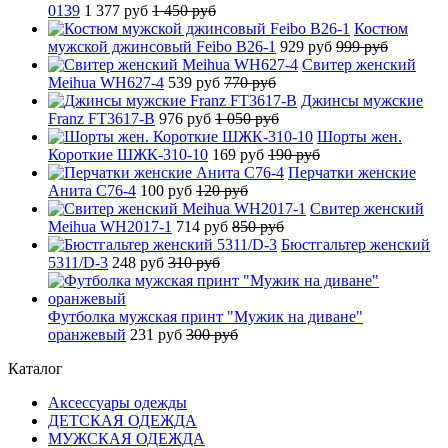
0139
1 377 руб
1 450 руб
Костюм
мужской джинсовый Feibo B26-1
929 руб
999 руб
Свитер женский
Meihua WH627-4
539 руб
770 руб
Джинсы мужские
Franz FT3617-B
976 руб
1 050 руб
Шорты жен.
Короткие ШЖК-310-10
169 руб
190 руб
Перчатки женские
Анита C76-4
100 руб
120 руб
Свитер женский
Meihua WH2017-1
714 руб
850 руб
Бюстгальтер женский
5311/D-3
248 руб
310 руб
Футболка мужская принт "Мужик на диване"
оранжевый
231 руб
300 руб
Каталог
Аксессуары одежды
ДЕТСКАЯ ОДЕЖДА
МУЖСКАЯ ОДЕЖДА