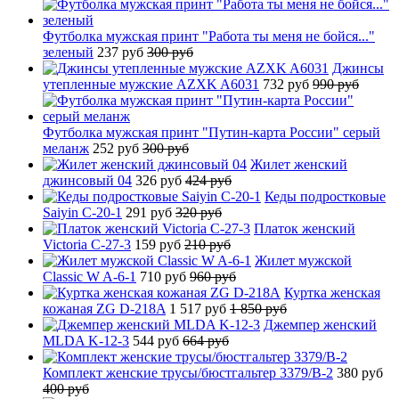
Футболка мужская принт "Работа ты меня не бойся..."
зеленый
237 руб
300 руб
Джинсы
утепленные мужские AZXK A6031
732 руб
990 руб
Футболка мужская принт "Путин-карта России" серый
меланж
252 руб
300 руб
Жилет женский
джинсовый 04
326 руб
424 руб
Кеды подростковые
Saiyin C-20-1
291 руб
320 руб
Платок женский
Victoria C-27-3
159 руб
210 руб
Жилет мужской
Classic W A-6-1
710 руб
960 руб
Куртка женская
кожаная ZG D-218A
1 517 руб
1 850 руб
Джемпер женский
MLDA K-12-3
544 руб
664 руб
Комплект женские трусы/бюстгальтер 3379/B-2
380 руб
400 руб