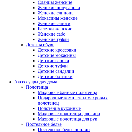
Сланцы женские
Женские полусапоги
Женские слипоны
Мокасины женские
Женские сапоги
Балетки женские
Женские сабо
Женские туфли
Детская обувь
Детские кроссовки
Детские мокасины
Детские сапоги
Детские туфли
Детские сандалии
Детские ботинки
Аксессуары для дома
Полотенца
Махровые банные полотенца
Подарочные комплекты махровых
полотенец
Полотенца кухонные
Махровые полотенца для лица
Махровые полотенца для рук
Постельное белье
Постельное белье поплин