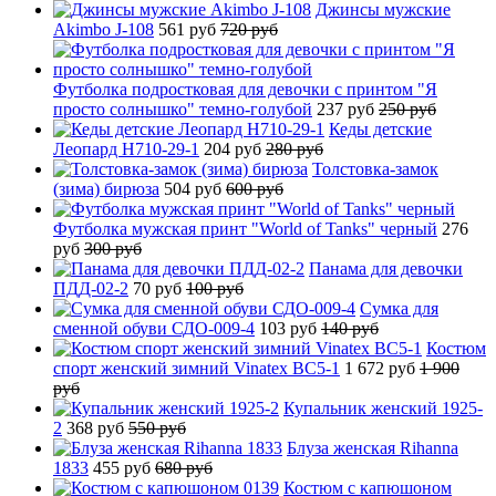
Джинсы мужские
Akimbo J-108
561 руб
720 руб
Футболка подростковая для девочки с принтом "Я
просто солнышко" темно-голубой
237 руб
250 руб
Кеды детские
Леопард H710-29-1
204 руб
280 руб
Толстовка-замок
(зима) бирюза
504 руб
600 руб
Футболка мужская принт "World of Tanks" черный
276
руб
300 руб
Панама для девочки
ПДД-02-2
70 руб
100 руб
Сумка для
сменной обуви СДО-009-4
103 руб
140 руб
Костюм
спорт женский зимний Vinatex BC5-1
1 672 руб
1 900
руб
Купальник женский 1925-
2
368 руб
550 руб
Блуза женская Rihanna
1833
455 руб
680 руб
Костюм с капюшоном