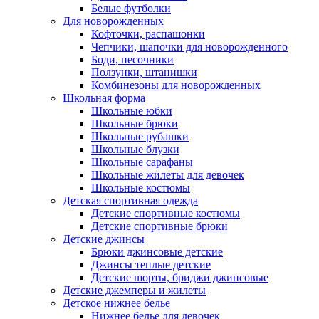
Белые футболки
Для новорожденных
Кофточки, распашонки
Чепчики, шапочки для новорожденного
Боди, песочники
Ползунки, штанишки
Комбинезоны для новорожденных
Школьная форма
Школьные юбки
Школьные брюки
Школьные рубашки
Школьные блузки
Школьные сарафаны
Школьные жилеты для девочек
Школьные костюмы
Детская спортивная одежда
Детские спортивные костюмы
Детские спортивные брюки
Детские джинсы
Брюки джинсовые детские
Джинсы теплые детские
Детские шорты, бриджи джинсовые
Детские джемперы и жилеты
Детское нижнее белье
Нижнее белье для девочек