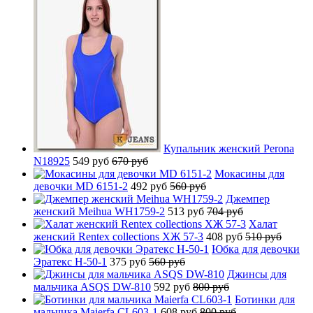
Купальник женский Perona
N18925
549 руб
670 руб
Мокасины для
девочки MD 6151-2
492 руб
560 руб
Джемпер
женский Meihua WH1759-2
513 руб
704 руб
Халат
женский Rentex collections ХЖ 57-3
408 руб
510 руб
Юбка для девочки
Эратекс H-50-1
375 руб
560 руб
Джинсы для
мальчика ASQS DW-810
592 руб
800 руб
Ботинки для
мальчика Maierfa CL603-1
608 руб
800 руб