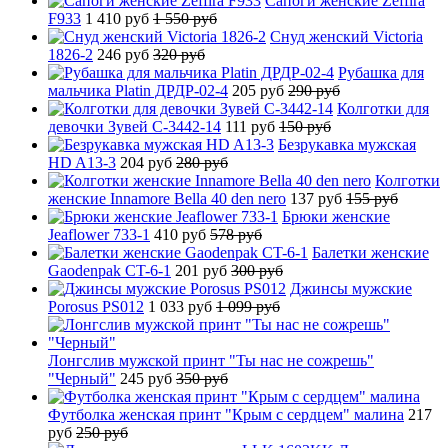
Сапоги женские Zeffira
F933
1 410 руб
1 550 руб
Снуд женский Victoria
1826-2
246 руб
320 руб
Рубашка для
мальчика Platin ДРДР-02-4
205 руб
290 руб
Колготки для
девочки Зувей C-3442-14
111 руб
150 руб
Безрукавка мужская
HD A13-3
204 руб
280 руб
Колготки
женские Innamore Bella 40 den nero
137 руб
155 руб
Брюки женские
Jeaflower 733-1
410 руб
578 руб
Балетки женские
Gaodenpak CT-6-1
201 руб
300 руб
Джинсы мужские
Porosus PS012
1 033 руб
1 099 руб
Лонгслив мужской принт "Ты нас не сожрешь"
"Черный"
245 руб
350 руб
Футболка женская принт "Крым с сердцем" малина
217
руб
250 руб