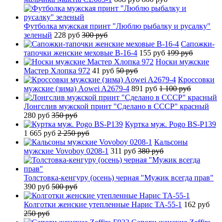
Футболка мужская принт "Люблю рыбалку и русалку"
зеленый
228 руб
300 руб
Сапожки-
тапочки женские меховые B-16-4
155 руб
199 руб
Носки мужские
Мастер Хлопка 972
41 руб
50 руб
Кроссовки
мужские (зима) Aowei A2679-4
891 руб
1 100 руб
Лонгслив мужской принт "Сделано в СССР" красный
280 руб
350 руб
Куртка муж. Pogo BS-P139
1 665 руб
2 250 руб
Кальсоны
мужские Vovoboy 0208-1
311 руб
380 руб
Толстовка-кенгуру (осень) черная "Мужик всегда прав"
390 руб
500 руб
Колготки женские утепленные Нарис TA-55-1
162 руб
250 руб