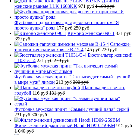
Джинсы
женские рваные LLK 1603KK
971 руб
1 199 руб
Футболка подростковая для девочки с принтом "Я
просто душка" роял
177 руб
250 руб
Кимоно женское 096-1
331 руб
399 руб
Сапожки-
тапочки женские меховые B-15-4
145 руб
220 руб
Бюстгальтер женский
T1031/C-4
221 руб
270 руб
Футболка мужская принт "Так выглядит самый лучший
в мире муж" лимон
213 руб
300 руб
Шапочка дет. светло-
голубой
116 руб
131 руб
Футболка мужская принт "Самый лучший папа" серый
231 руб
300 руб
Жилет женский джинсовый Haodi HD99-259BM
915 руб
1 040 руб