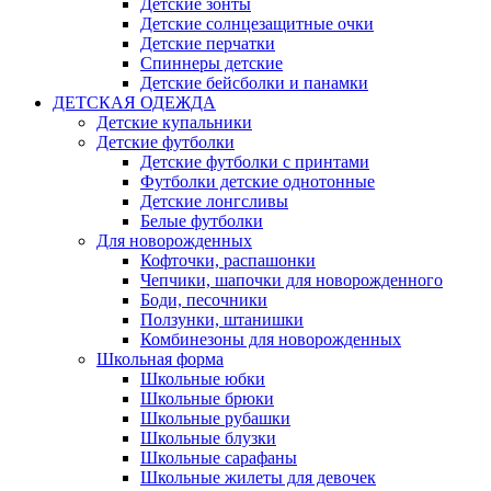
Детские зонты
Детские солнцезащитные очки
Детские перчатки
Спиннеры детские
Детские бейсболки и панамки
ДЕТСКАЯ ОДЕЖДА
Детские купальники
Детские футболки
Детские футболки с принтами
Футболки детские однотонные
Детские лонгсливы
Белые футболки
Для новорожденных
Кофточки, распашонки
Чепчики, шапочки для новорожденного
Боди, песочники
Ползунки, штанишки
Комбинезоны для новорожденных
Школьная форма
Школьные юбки
Школьные брюки
Школьные рубашки
Школьные блузки
Школьные сарафаны
Школьные жилеты для девочек