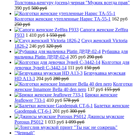
Толстовка-кенгуру (осень) черная "Мужик всегда прав"
390 руб
500 руб
Колготки женские утепленные Нарис TA-55-1
162 руб
250 руб
Сапоги женские Zeffira
F933
1 410 руб
1 550 руб
Снуд женский Victoria
1826-2
246 руб
320 руб
Рубашка для
мальчика Platin ДРДР-02-4
205 руб
290 руб
Колготки для
девочки Зувей C-3442-14
111 руб
150 руб
Безрукавка мужская
HD A13-3
204 руб
280 руб
Колготки
женские Innamore Bella 40 den nero
137 руб
155 руб
Брюки женские
Jeaflower 733-1
410 руб
578 руб
Балетки женские
Gaodenpak CT-6-1
201 руб
300 руб
Джинсы мужские
Porosus PS012
1 033 руб
1 099 руб