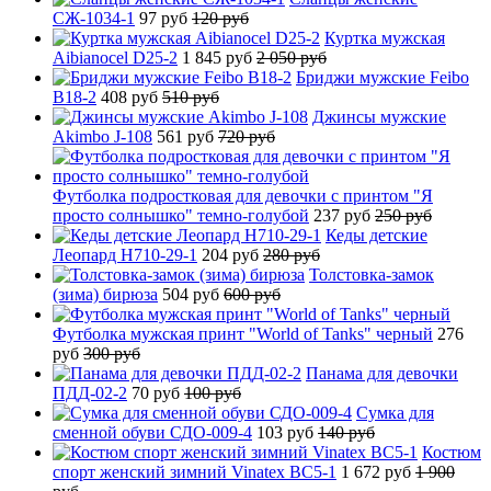
СЖ-1034-1
97 руб
120 руб
Куртка мужская
Aibianocel D25-2
1 845 руб
2 050 руб
Бриджи мужские Feibo
B18-2
408 руб
510 руб
Джинсы мужские
Akimbo J-108
561 руб
720 руб
Футболка подростковая для девочки с принтом "Я
просто солнышко" темно-голубой
237 руб
250 руб
Кеды детские
Леопард H710-29-1
204 руб
280 руб
Толстовка-замок
(зима) бирюза
504 руб
600 руб
Футболка мужская принт "World of Tanks" черный
276
руб
300 руб
Панама для девочки
ПДД-02-2
70 руб
100 руб
Сумка для
сменной обуви СДО-009-4
103 руб
140 руб
Костюм
спорт женский зимний Vinatex BC5-1
1 672 руб
1 900