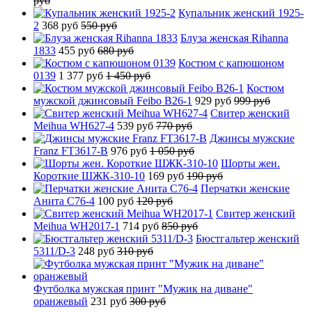
руб
Купальник женский 1925-
2
368 руб
550 руб
Блуза женская Rihanna
1833
455 руб
680 руб
Костюм с капюшоном
0139
1 377 руб
1 450 руб
Костюм
мужской джинсовый Feibo B26-1
929 руб
999 руб
Свитер женский
Meihua WH627-4
539 руб
770 руб
Джинсы мужские
Franz FT3617-B
976 руб
1 050 руб
Шорты жен.
Короткие ШЖК-310-10
169 руб
190 руб
Перчатки женские
Анита C76-4
100 руб
120 руб
Свитер женский
Meihua WH2017-1
714 руб
850 руб
Бюстгальтер женский
5311/D-3
248 руб
310 руб
Футболка мужская принт "Мужик на диване"
оранжевый
231 руб
300 руб