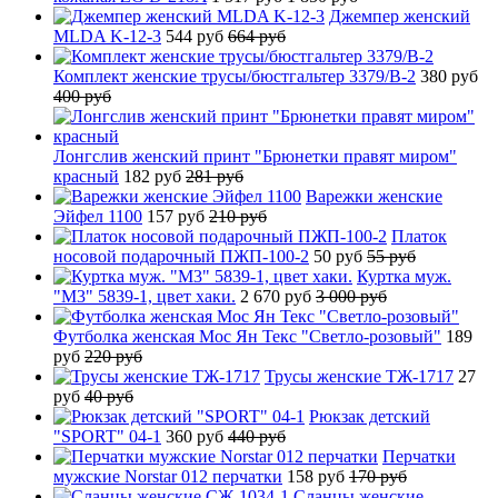
Джемпер женский
MLDA K-12-3
544 руб
664 руб
Комплект женские трусы/бюстгальтер 3379/B-2
380 руб
400 руб
Лонгслив женский принт "Брюнетки правят миром"
красный
182 руб
281 руб
Варежки женские
Эйфел 1100
157 руб
210 руб
Платок
носовой подарочный ПЖП-100-2
50 руб
55 руб
Куртка муж.
"М3" 5839-1, цвет хаки.
2 670 руб
3 000 руб
Футболка женская Мос Ян Текс "Светло-розовый"
189
руб
220 руб
Трусы женские ТЖ-1717
27
руб
40 руб
Рюкзак детский
"SPORT" 04-1
360 руб
440 руб
Перчатки
мужские Norstar 012 перчатки
158 руб
170 руб
Сланцы женские