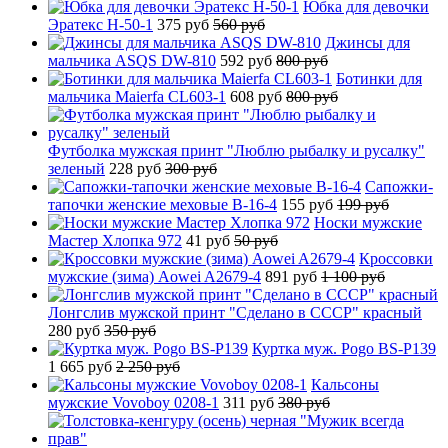
Юбка для девочки
Эратекс H-50-1
375 руб
560 руб
Джинсы для
мальчика ASQS DW-810
592 руб
800 руб
Ботинки для
мальчика Maierfa CL603-1
608 руб
800 руб
Футболка мужская принт "Люблю рыбалку и русалку"
зеленый
228 руб
300 руб
Сапожки-
тапочки женские меховые B-16-4
155 руб
199 руб
Носки мужские
Мастер Хлопка 972
41 руб
50 руб
Кроссовки
мужские (зима) Aowei A2679-4
891 руб
1 100 руб
Лонгслив мужской принт "Сделано в СССР" красный
280 руб
350 руб
Куртка муж. Pogo BS-P139
1 665 руб
2 250 руб
Кальсоны
мужские Vovoboy 0208-1
311 руб
380 руб