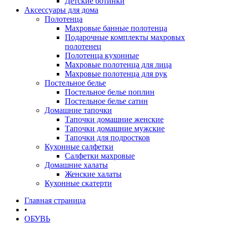
Детские ботинки
Аксессуары для дома
Полотенца
Махровые банные полотенца
Подарочные комплекты махровых
полотенец
Полотенца кухонные
Махровые полотенца для лица
Махровые полотенца для рук
Постельное белье
Постельное белье поплин
Постельное белье сатин
Домашние тапочки
Тапочки домашние женские
Тапочки домашние мужские
Тапочки для подростков
Кухонные салфетки
Салфетки махровые
Домашние халаты
Женские халаты
Кухонные скатерти
Главная страница
•
ОБУВЬ