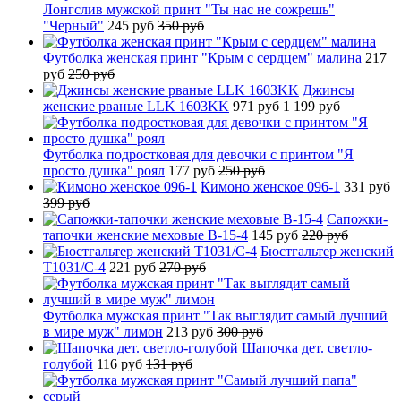
Лонгслив мужской принт "Ты нас не сожрешь"
"Черный"
245 руб
350 руб
Футболка женская принт "Крым с сердцем" малина
217
руб
250 руб
Джинсы
женские рваные LLK 1603KK
971 руб
1 199 руб
Футболка подростковая для девочки с принтом "Я
просто душка" роял
177 руб
250 руб
Кимоно женское 096-1
331 руб
399 руб
Сапожки-
тапочки женские меховые B-15-4
145 руб
220 руб
Бюстгальтер женский
T1031/C-4
221 руб
270 руб
Футболка мужская принт "Так выглядит самый лучший
в мире муж" лимон
213 руб
300 руб
Шапочка дет. светло-
голубой
116 руб
131 руб