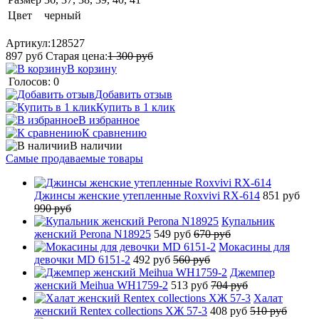
Цвет
черный
Артикул:
128527
897
руб
Старая цена:
1 300
руб
В корзину
Голосов: 0
Добавить отзыв
Купить в 1 клик
В избранное
К сравнению
В наличии
Самые продаваемые товары
Джинсы женские утепленные Roxvivi RX-614
851 руб
990 руб
Купальник
женский Perona N18925
549 руб
670 руб
Мокасины для
девочки MD 6151-2
492 руб
560 руб
Джемпер
женский Meihua WH1759-2
513 руб
704 руб
Халат
женский Rentex collections ХЖ 57-3
408 руб
510 руб