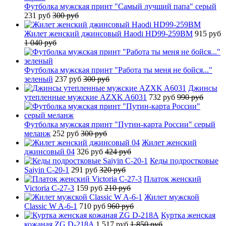
Футболка мужская принт "Самый лучший папа" серый
231 руб
300 руб
Жилет женский джинсовый Haodi HD99-259BM
915 руб
1 040 руб
Футболка мужская принт "Работа ты меня не бойся..."
зеленый
237 руб
300 руб
Джинсы
утепленные мужские AZXK A6031
732 руб
990 руб
Футболка мужская принт "Путин-карта России" серый
меланж
252 руб
300 руб
Жилет женский
джинсовый 04
326 руб
424 руб
Кеды подростковые
Saiyin C-20-1
291 руб
320 руб
Платок женский
Victoria C-27-3
159 руб
210 руб
Жилет мужской
Classic W A-6-1
710 руб
960 руб
Куртка женская
кожаная ZG D-218A
1 517 руб
1 850 руб