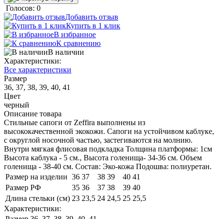
Голосов: 0
Добавить отзыв
Купить в 1 клик
В избранное
К сравнению
В наличии
Характеристики:
Все характеристики
Размер
36, 37, 38, 39, 40, 41
Цвет
черный
Описание товара
Стильные сапоги от Zeffira выполнены из
высококачественной экокожи. Сапоги на устойчивом каблуке,
с округлой носочной частью, застегиваются на молнию.
Внутри мягкая флисовая подкладка Толщина платформы: 1см
Высота каблука - 5 см., Высота голенища- 34-36 см. Объем
голенища - 38-40 см. Состав: Эко-кожа Подошва: полиуретан.
Размер на изделии
36
37
38
39
40
41
Размер РФ
35
36
37
38
39
40
Длина стельки (см)
23
23,5
24
24,5
25
25,5
Характеристики:
Размер
36, 37, 38, 39, 40, 41