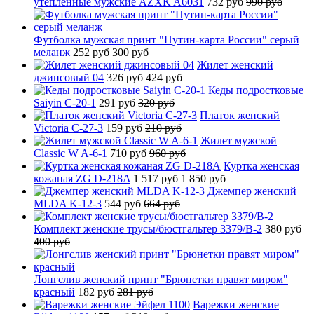
утепленные мужские AZXK A6031
732 руб
990 руб
Футболка мужская принт "Путин-карта России" серый
меланж
252 руб
300 руб
Жилет женский
джинсовый 04
326 руб
424 руб
Кеды подростковые
Saiyin C-20-1
291 руб
320 руб
Платок женский
Victoria C-27-3
159 руб
210 руб
Жилет мужской
Classic W A-6-1
710 руб
960 руб
Куртка женская
кожаная ZG D-218A
1 517 руб
1 850 руб
Джемпер женский
MLDA K-12-3
544 руб
664 руб
Комплект женские трусы/бюстгальтер 3379/B-2
380 руб
400 руб
Лонгслив женский принт "Брюнетки правят миром"
красный
182 руб
281 руб
Варежки женские