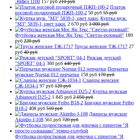
Эйфел 1100
157 руб
210 руб
Платок
носовой подарочный ПЖП-100-2
50 руб
55 руб
Куртка муж.
"М3" 5839-1, цвет хаки.
2 670 руб
3 000 руб
Футболка женская Мос Ян Текс "Светло-розовый"
189
руб
220 руб
Трусы женские ТЖ-1717
27
руб
40 руб
Рюкзак детский
"SPORT" 04-1
360 руб
440 руб
Перчатки
мужские Norstar 012 перчатки
158 руб
170 руб
Сланцы женские
СЖ-1034-1
97 руб
120 руб
Куртка мужская
Aibianocel D25-2
1 845 руб
2 050 руб
Бриджи мужские Feibo
B18-2
408 руб
510 руб
Джинсы мужские
Akimbo J-108
561 руб
720 руб
Футболка подростковая для девочки с принтом "Я