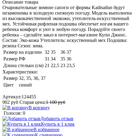
Описание товара
Очаровательные зимние сапоги от фирмы Kadisailun будут
незаменимы в холодную снежную погоду. Модель выполнена
из высококачественной экокожи, утеплитель-искусственный
мех. Устойчивая рифленая подошва обеспечат ногам вашего
ребенка комфорт и уют в любую погоду. Порадуйте своего
ребенка – сделайте заказ в интернет-магазине Купи Джинс.
Состав: Эко-кожа Утеплитель: искуственный мех Подошва:
резина Сезон: зима.
Размер на изделии
32
35
36
37
Размер РФ
31
34
35
36
Длина стельки (см)
21
22,5
23
23,5
Характеристики:
Размер
32, 35, 36, 37
Цвет
синий
Артикул:
124455
902
руб
Старая цена:
1 100
руб
В корзину
Голосов: 0
Добавить отзыв
Купить в 1 клик
В избранное
К сравнению