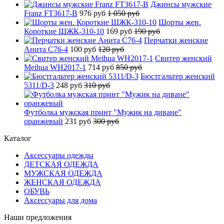
Джинсы мужские
Franz FT3617-B
976 руб
1 050 руб
Шорты жен.
Короткие ШЖК-310-10
169 руб
190 руб
Перчатки женские
Анита C76-4
100 руб
120 руб
Свитер женский
Meihua WH2017-1
714 руб
850 руб
Бюстгальтер женский
5311/D-3
248 руб
310 руб
Футболка мужская принт "Мужик на диване"
оранжевый
231 руб
300 руб
Каталог
Аксессуары одежды
ДЕТСКАЯ ОДЕЖДА
МУЖСКАЯ ОДЕЖДА
ЖЕНСКАЯ ОДЕЖДА
ОБУВЬ
Аксессуары для дома
Наши предложения