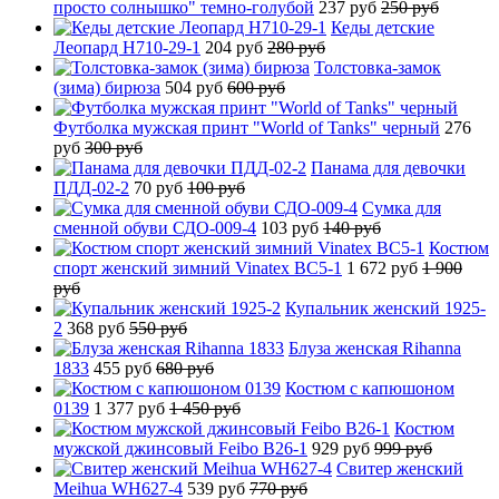
просто солнышко" темно-голубой
237 руб
250 руб
Кеды детские
Леопард H710-29-1
204 руб
280 руб
Толстовка-замок
(зима) бирюза
504 руб
600 руб
Футболка мужская принт "World of Tanks" черный
276
руб
300 руб
Панама для девочки
ПДД-02-2
70 руб
100 руб
Сумка для
сменной обуви СДО-009-4
103 руб
140 руб
Костюм
спорт женский зимний Vinatex BC5-1
1 672 руб
1 900
руб
Купальник женский 1925-
2
368 руб
550 руб
Блуза женская Rihanna
1833
455 руб
680 руб
Костюм с капюшоном
0139
1 377 руб
1 450 руб
Костюм
мужской джинсовый Feibo B26-1
929 руб
999 руб
Свитер женский
Meihua WH627-4
539 руб
770 руб