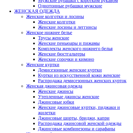
Мужские рубашки с коротким рукавом
Однотонные рубашки мужские
ЖЕНСКАЯ ОДЕЖДА
Женские колготки и лосины
Женские колготки
Женские лосины и леггинсы
Женское нижнее белье
Трусы женские
Женские пеньюары и пижамы
Комплекты женского нижнего белья
Женские бюстгальтеры
Женские сорочки и кимоно
Женские куртки
Демисезонные женские куртки
Куртки из искусственной кожи женские
Распродажа демисезонных женских курток
Женская джинсовая одежда
Женские джинсы
Утепленные джинсы женские
Джинсовые юбки
Женские джинсовые куртки, пиджаки и
жилетки
Джинсовые шорты, бриджи, капри
Распродажа джинсовой женской одежды
Джинсовые комбинезоны и сарафаны