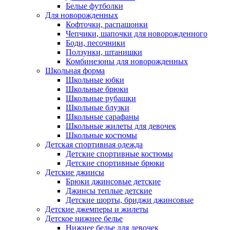
Белые футболки
Для новорожденных
Кофточки, распашонки
Чепчики, шапочки для новорожденного
Боди, песочники
Ползунки, штанишки
Комбинезоны для новорожденных
Школьная форма
Школьные юбки
Школьные брюки
Школьные рубашки
Школьные блузки
Школьные сарафаны
Школьные жилеты для девочек
Школьные костюмы
Детская спортивная одежда
Детские спортивные костюмы
Детские спортивные брюки
Детские джинсы
Брюки джинсовые детские
Джинсы теплые детские
Детские шорты, бриджи джинсовые
Детские джемперы и жилеты
Детское нижнее белье
Нижнее белье для девочек