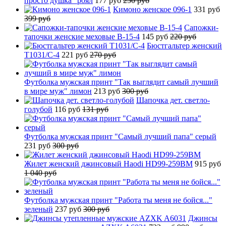
просто душка" роял
177 руб
250 руб
Кимоно женское 096-1
331 руб
399 руб
Сапожки-
тапочки женские меховые B-15-4
145 руб
220 руб
Бюстгальтер женский
T1031/C-4
221 руб
270 руб
Футболка мужская принт "Так выглядит самый лучший
в мире муж" лимон
213 руб
300 руб
Шапочка дет. светло-
голубой
116 руб
131 руб
Футболка мужская принт "Самый лучший папа" серый
231 руб
300 руб
Жилет женский джинсовый Haodi HD99-259BM
915 руб
1 040 руб
Футболка мужская принт "Работа ты меня не бойся..."
зеленый
237 руб
300 руб
Джинсы