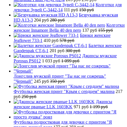
Колготки для
девочки Зувей C-3442-14
111 руб
150 руб
Безрукавка мужская
HD A13-3
204 руб
280 руб
Колготки
женские Innamore Bella 40 den nero
137 руб
155 руб
Брюки женские
Jeaflower 733-1
410 руб
578 руб
Балетки женские
Gaodenpak CT-6-1
201 руб
300 руб
Джинсы мужские
Porosus PS012
1 033 руб
1 099 руб
Лонгслив мужской принт "Ты нас не сожрешь"
"Черный"
245 руб
350 руб
Футболка женская принт "Крым с сердцем" малина
217
руб
250 руб
Джинсы
женские рваные LLK 1603KK
971 руб
1 199 руб
Футболка подростковая для девочки с принтом "Я