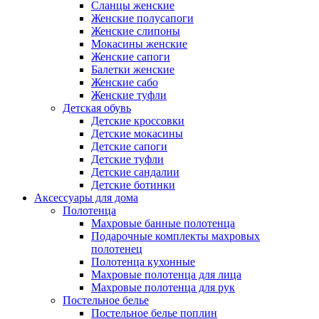
Сланцы женские
Женские полусапоги
Женские слипоны
Мокасины женские
Женские сапоги
Балетки женские
Женские сабо
Женские туфли
Детская обувь
Детские кроссовки
Детские мокасины
Детские сапоги
Детские туфли
Детские сандалии
Детские ботинки
Аксессуары для дома
Полотенца
Махровые банные полотенца
Подарочные комплекты махровых
полотенец
Полотенца кухонные
Махровые полотенца для лица
Махровые полотенца для рук
Постельное белье
Постельное белье поплин