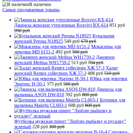
В наличии
Самые продаваемые товары
Джинсы женские утепленные Roxvivi RX-614
851 руб
990 руб
Купальник
женский Perona N18925
549 руб
670 руб
Мокасины для
девочки MD 6151-2
492 руб
560 руб
Джемпер
женский Meihua WH1759-2
513 руб
704 руб
Халат
женский Rentex collections ХЖ 57-3
408 руб
510 руб
Юбка для девочки
Эратекс H-50-1
375 руб
560 руб
Джинсы для
мальчика ASQS DW-810
592 руб
800 руб
Ботинки для
мальчика Maierfa CL603-1
608 руб
800 руб
Футболка мужская принт "Люблю рыбалку и русалку"
зеленый
228 руб
300 руб
Сапожки-