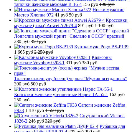
тапочки женские меховые B-16-4
155 руб
199 руб
Носки мужские
Мастер Хлопка 972
41 руб
50 руб
Кроссовки
мужские (зима) Aowei A2679-4
891 руб
1 100 руб
Лонгслив мужской принт "Сделано в СССР" красный
280 руб
350 руб
Куртка муж. Pogo BS-P139
1 665 руб
2 250 руб
Кальсоны
мужские Vovoboy 0208-1
311 руб
380 руб
Толстовка-кенгуру (осень) черная "Мужик всегда прав"
390 руб
500 руб
Колготки женские утепленные Нарис TA-55-1
162 руб
250 руб
Сапоги женские Zeffira
F933
1 410 руб
1 550 руб
Снуд женский Victoria
1826-2
246 руб
320 руб
Рубашка для
мальчика Platin ДРДР-02-4
205 руб
290 руб