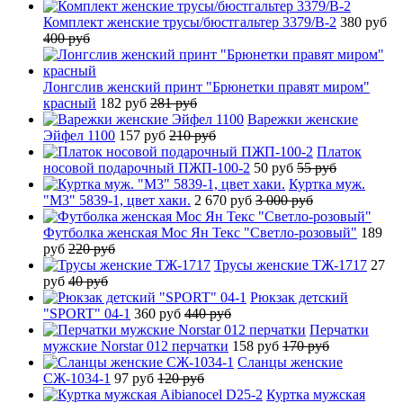
Комплект женские трусы/бюстгальтер 3379/B-2
380 руб
400 руб
Лонгслив женский принт "Брюнетки правят миром"
красный
182 руб
281 руб
Варежки женские
Эйфел 1100
157 руб
210 руб
Платок
носовой подарочный ПЖП-100-2
50 руб
55 руб
Куртка муж.
"М3" 5839-1, цвет хаки.
2 670 руб
3 000 руб
Футболка женская Мос Ян Текс "Светло-розовый"
189
руб
220 руб
Трусы женские ТЖ-1717
27
руб
40 руб
Рюкзак детский
"SPORT" 04-1
360 руб
440 руб
Перчатки
мужские Norstar 012 перчатки
158 руб
170 руб
Сланцы женские
СЖ-1034-1
97 руб
120 руб
Куртка мужская