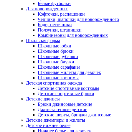
Белые футболки
Для новорожденных
Кофточки, распашонки
Чепчики, шапочки для новорожденного
Боди, песочники
Ползунки, штанишки
Комбинезоны для новорожденных
Школьная форма
Школьные юбки
Школьные брюки
Школьные рубашки
Школьные блузки
Школьные сарафаны
Школьные жилеты для девочек
Школьные костюмы
Детская спортивная одежда
Детские спортивные костюмы
Детские спортивные брюки
Детские джинсы
Брюки джинсовые детские
Джинсы теплые детские
Детские шорты, бриджи джинсовые
Детские джемперы и жилеты
Детское нижнее белье
Нижнее белье для девочек