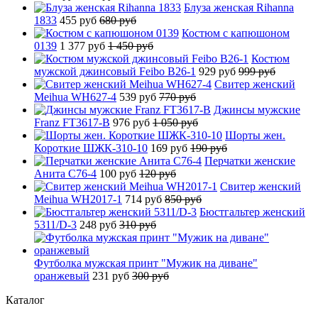
Блуза женская Rihanna
1833
455 руб
680 руб
Костюм с капюшоном
0139
1 377 руб
1 450 руб
Костюм
мужской джинсовый Feibo B26-1
929 руб
999 руб
Свитер женский
Meihua WH627-4
539 руб
770 руб
Джинсы мужские
Franz FT3617-B
976 руб
1 050 руб
Шорты жен.
Короткие ШЖК-310-10
169 руб
190 руб
Перчатки женские
Анита C76-4
100 руб
120 руб
Свитер женский
Meihua WH2017-1
714 руб
850 руб
Бюстгальтер женский
5311/D-3
248 руб
310 руб
Футболка мужская принт "Мужик на диване"
оранжевый
231 руб
300 руб
Каталог