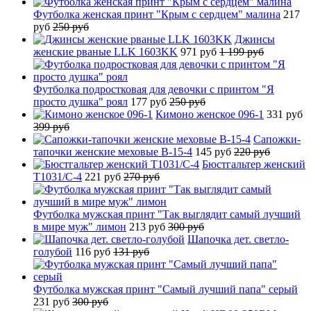
Футболка женская принт "Крым с сердцем" малина
217
руб
250 руб
Джинсы
женские рваные LLK 1603KK
971 руб
1 199 руб
Футболка подростковая для девочки с принтом "Я
просто душка" роял
177 руб
250 руб
Кимоно женское 096-1
331 руб
399 руб
Сапожки-
тапочки женские меховые B-15-4
145 руб
220 руб
Бюстгальтер женский
T1031/C-4
221 руб
270 руб
Футболка мужская принт "Так выглядит самый лучший
в мире муж" лимон
213 руб
300 руб
Шапочка дет. светло-
голубой
116 руб
131 руб
Футболка мужская принт "Самый лучший папа" серый
231 руб
300 руб