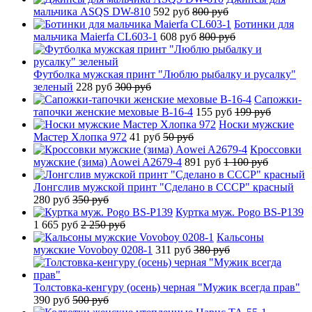
мальчика ASQS DW-810
592 руб
800 руб
Ботинки для
мальчика Maierfa CL603-1
608 руб
800 руб
Футболка мужская принт "Люблю рыбалку и русалку"
зеленый
228 руб
300 руб
Сапожки-
тапочки женские меховые B-16-4
155 руб
199 руб
Носки мужские
Мастер Хлопка 972
41 руб
50 руб
Кроссовки
мужские (зима) Aowei A2679-4
891 руб
1 100 руб
Лонгслив мужской принт "Сделано в СССР" красный
280 руб
350 руб
Куртка муж. Pogo BS-P139
1 665 руб
2 250 руб
Кальсоны
мужские Vovoboy 0208-1
311 руб
380 руб
Толстовка-кенгуру (осень) черная "Мужик всегда прав"
390 руб
500 руб