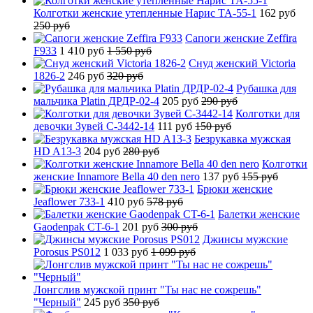
Колготки женские утепленные Нарис TA-55-1
162 руб
250 руб
Сапоги женские Zeffira
F933
1 410 руб
1 550 руб
Снуд женский Victoria
1826-2
246 руб
320 руб
Рубашка для
мальчика Platin ДРДР-02-4
205 руб
290 руб
Колготки для
девочки Зувей C-3442-14
111 руб
150 руб
Безрукавка мужская
HD A13-3
204 руб
280 руб
Колготки
женские Innamore Bella 40 den nero
137 руб
155 руб
Брюки женские
Jeaflower 733-1
410 руб
578 руб
Балетки женские
Gaodenpak CT-6-1
201 руб
300 руб
Джинсы мужские
Porosus PS012
1 033 руб
1 099 руб
Лонгслив мужской принт "Ты нас не сожрешь"
"Черный"
245 руб
350 руб