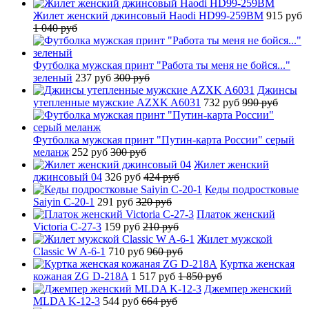
Жилет женский джинсовый Haodi HD99-259BM
915 руб
1 040 руб
Футболка мужская принт "Работа ты меня не бойся..."
зеленый
237 руб
300 руб
Джинсы
утепленные мужские AZXK A6031
732 руб
990 руб
Футболка мужская принт "Путин-карта России" серый
меланж
252 руб
300 руб
Жилет женский
джинсовый 04
326 руб
424 руб
Кеды подростковые
Saiyin C-20-1
291 руб
320 руб
Платок женский
Victoria C-27-3
159 руб
210 руб
Жилет мужской
Classic W A-6-1
710 руб
960 руб
Куртка женская
кожаная ZG D-218A
1 517 руб
1 850 руб
Джемпер женский
MLDA K-12-3
544 руб
664 руб