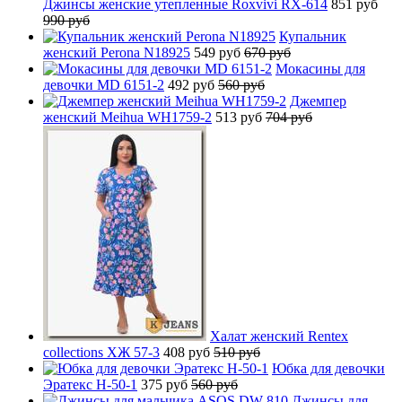
Джинсы женские утепленные Roxvivi RX-614
851 руб
990 руб
Купальник
женский Perona N18925
549 руб
670 руб
Мокасины для
девочки MD 6151-2
492 руб
560 руб
Джемпер
женский Meihua WH1759-2
513 руб
704 руб
Халат женский Rentex
collections ХЖ 57-3
408 руб
510 руб
Юбка для девочки
Эратекс H-50-1
375 руб
560 руб
Джинсы для