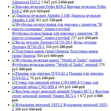
Aibianocel D25-2
1 845 руб
2 050 руб
Бриджи мужские Feibo
B18-2
408 руб
510 руб
Джинсы мужские
Akimbo J-108
561 руб
720 руб
Футболка подростковая для девочки с принтом "Я
просто солнышко" темно-голубой
237 руб
250 руб
Кеды детские
Леопард H710-29-1
204 руб
280 руб
Толстовка-замок
(зима) бирюза
504 руб
600 руб
Футболка мужская принт "World of Tanks" черный
276
руб
300 руб
Панама для девочки
ПДД-02-2
70 руб
100 руб
Сумка для
сменной обуви СДО-009-4
103 руб
140 руб
Костюм
спорт женский зимний Vinatex BC5-1
1 672 руб
1 900
руб
Купальник женский 1925-
2
368 руб
550 руб