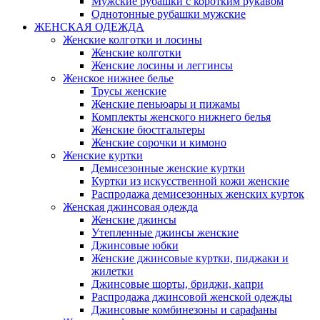
Мужские рубашки с коротким рукавом
Однотонные рубашки мужские
ЖЕНСКАЯ ОДЕЖДА
Женские колготки и лосины
Женские колготки
Женские лосины и леггинсы
Женское нижнее белье
Трусы женские
Женские пеньюары и пижамы
Комплекты женского нижнего белья
Женские бюстгальтеры
Женские сорочки и кимоно
Женские куртки
Демисезонные женские куртки
Куртки из искусственной кожи женские
Распродажа демисезонных женских курток
Женская джинсовая одежда
Женские джинсы
Утепленные джинсы женские
Джинсовые юбки
Женские джинсовые куртки, пиджаки и
жилетки
Джинсовые шорты, бриджи, капри
Распродажа джинсовой женской одежды
Джинсовые комбинезоны и сарафаны