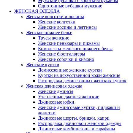
Мужские рубашки с коротким рукавом
Однотонные рубашки мужские
ЖЕНСКАЯ ОДЕЖДА
Женские колготки и лосины
Женские колготки
Женские лосины и леггинсы
Женское нижнее белье
Трусы женские
Женские пеньюары и пижамы
Комплекты женского нижнего белья
Женские бюстгальтеры
Женские сорочки и кимоно
Женские куртки
Демисезонные женские куртки
Куртки из искусственной кожи женские
Распродажа демисезонных женских курток
Женская джинсовая одежда
Женские джинсы
Утепленные джинсы женские
Джинсовые юбки
Женские джинсовые куртки, пиджаки и
жилетки
Джинсовые шорты, бриджи, капри
Распродажа джинсовой женской одежды
Джинсовые комбинезоны и сарафаны