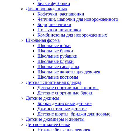
Белые футболки
Для новорожденных
Кофточки, распашонки
Чепчики, шапочки для новорожденного
Боди, песочники
Ползунки, штанишки
Комбинезоны для новорожденных
Школьная форма
Школьные юбки
Школьные брюки
Школьные рубашки
Школьные блузки
Школьные сарафаны
Школьные жилеты для девочек
Школьные костюмы
Детская спортивная одежда
Детские спортивные костюмы
Детские спортивные брюки
Детские джинсы
Брюки джинсовые детские
Джинсы теплые детские
Детские шорты, бриджи джинсовые
Детские джемперы и жилеты
Детское нижнее белье
Нижнее белье для девочек