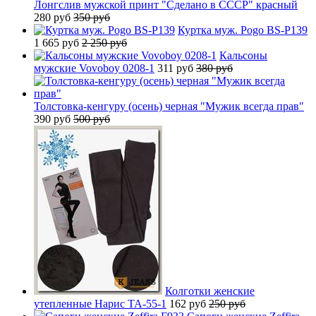
Лонгслив мужской принт "Сделано в СССР" красный
280 руб
350 руб
Куртка муж. Pogo BS-P139
1 665 руб
2 250 руб
Кальсоны
мужские Vovoboy 0208-1
311 руб
380 руб
Толстовка-кенгуру (осень) черная "Мужик всегда прав"
390 руб
500 руб
Колготки женские
утепленные Нарис TA-55-1
162 руб
250 руб