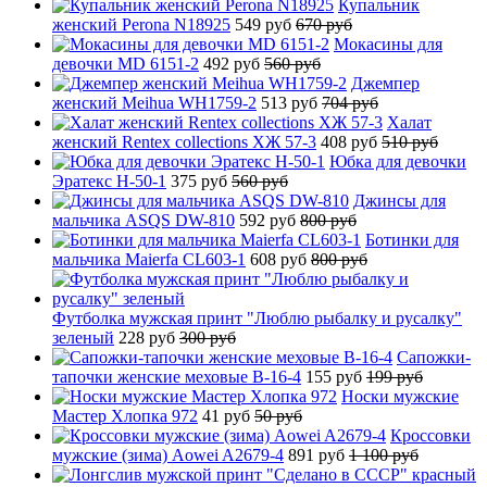
Купальник
женский Perona N18925
549 руб
670 руб
Мокасины для
девочки MD 6151-2
492 руб
560 руб
Джемпер
женский Meihua WH1759-2
513 руб
704 руб
Халат
женский Rentex collections ХЖ 57-3
408 руб
510 руб
Юбка для девочки
Эратекс H-50-1
375 руб
560 руб
Джинсы для
мальчика ASQS DW-810
592 руб
800 руб
Ботинки для
мальчика Maierfa CL603-1
608 руб
800 руб
Футболка мужская принт "Люблю рыбалку и русалку"
зеленый
228 руб
300 руб
Сапожки-
тапочки женские меховые B-16-4
155 руб
199 руб
Носки мужские
Мастер Хлопка 972
41 руб
50 руб
Кроссовки
мужские (зима) Aowei A2679-4
891 руб
1 100 руб