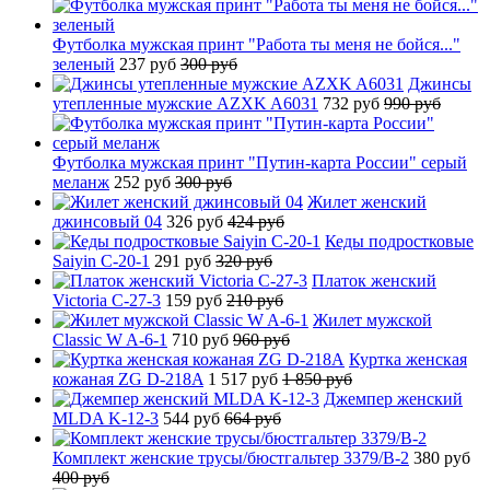
Футболка мужская принт "Работа ты меня не бойся..."
зеленый
237 руб
300 руб
Джинсы
утепленные мужские AZXK A6031
732 руб
990 руб
Футболка мужская принт "Путин-карта России" серый
меланж
252 руб
300 руб
Жилет женский
джинсовый 04
326 руб
424 руб
Кеды подростковые
Saiyin C-20-1
291 руб
320 руб
Платок женский
Victoria C-27-3
159 руб
210 руб
Жилет мужской
Classic W A-6-1
710 руб
960 руб
Куртка женская
кожаная ZG D-218A
1 517 руб
1 850 руб
Джемпер женский
MLDA K-12-3
544 руб
664 руб
Комплект женские трусы/бюстгальтер 3379/B-2
380 руб
400 руб