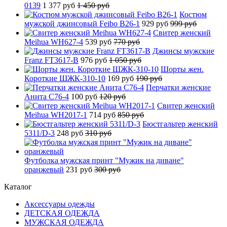
0139
1 377 руб
1 450 руб
Костюм
мужской джинсовый Feibo B26-1
929 руб
999 руб
Свитер женский
Meihua WH627-4
539 руб
770 руб
Джинсы мужские
Franz FT3617-B
976 руб
1 050 руб
Шорты жен.
Короткие ШЖК-310-10
169 руб
190 руб
Перчатки женские
Анита C76-4
100 руб
120 руб
Свитер женский
Meihua WH2017-1
714 руб
850 руб
Бюстгальтер женский
5311/D-3
248 руб
310 руб
Футболка мужская принт "Мужик на диване"
оранжевый
231 руб
300 руб
Каталог
Аксессуары одежды
ДЕТСКАЯ ОДЕЖДА
МУЖСКАЯ ОДЕЖДА