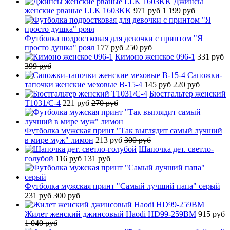
Джинсы
женские рваные LLK 1603KK
971 руб
1 199 руб
Футболка подростковая для девочки с принтом "Я
просто душка" роял
177 руб
250 руб
Кимоно женское 096-1
331 руб
399 руб
Сапожки-
тапочки женские меховые B-15-4
145 руб
220 руб
Бюстгальтер женский
T1031/C-4
221 руб
270 руб
Футболка мужская принт "Так выглядит самый лучший
в мире муж" лимон
213 руб
300 руб
Шапочка дет. светло-
голубой
116 руб
131 руб
Футболка мужская принт "Самый лучший папа" серый
231 руб
300 руб
Жилет женский джинсовый Haodi HD99-259BM
915 руб
1 040 руб