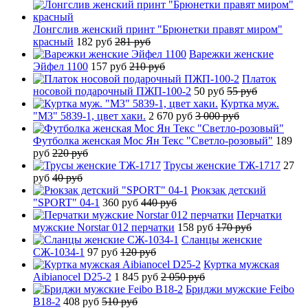
Лонгслив женский принт "Брюнетки правят миром"
красный
182 руб
281 руб
Варежки женские
Эйфел 1100
157 руб
210 руб
Платок
носовой подарочный ПЖП-100-2
50 руб
55 руб
Куртка муж.
"М3" 5839-1, цвет хаки.
2 670 руб
3 000 руб
Футболка женская Мос Ян Текс "Светло-розовый"
189
руб
220 руб
Трусы женские ТЖ-1717
27
руб
40 руб
Рюкзак детский
"SPORT" 04-1
360 руб
440 руб
Перчатки
мужские Norstar 012 перчатки
158 руб
170 руб
Сланцы женские
СЖ-1034-1
97 руб
120 руб
Куртка мужская
Aibianocel D25-2
1 845 руб
2 050 руб
Бриджи мужские Feibo
B18-2
408 руб
510 руб