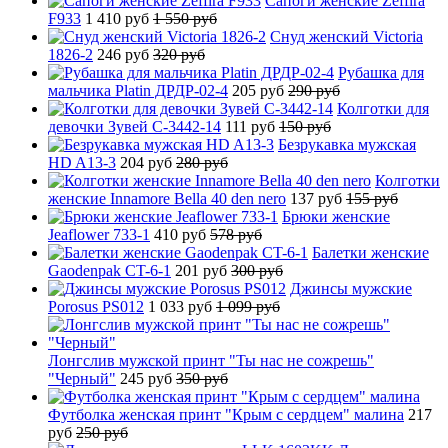
Сапоги женские Zeffira
F933
1 410 руб
1 550 руб
Снуд женский Victoria
1826-2
246 руб
320 руб
Рубашка для
мальчика Platin ДРДР-02-4
205 руб
290 руб
Колготки для
девочки Зувей C-3442-14
111 руб
150 руб
Безрукавка мужская
HD A13-3
204 руб
280 руб
Колготки
женские Innamore Bella 40 den nero
137 руб
155 руб
Брюки женские
Jeaflower 733-1
410 руб
578 руб
Балетки женские
Gaodenpak CT-6-1
201 руб
300 руб
Джинсы мужские
Porosus PS012
1 033 руб
1 099 руб
Лонгслив мужской принт "Ты нас не сожрешь"
"Черный"
245 руб
350 руб
Футболка женская принт "Крым с сердцем" малина
217
руб
250 руб