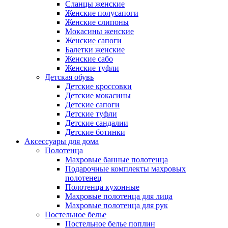
Сланцы женские
Женские полусапоги
Женские слипоны
Мокасины женские
Женские сапоги
Балетки женские
Женские сабо
Женские туфли
Детская обувь
Детские кроссовки
Детские мокасины
Детские сапоги
Детские туфли
Детские сандалии
Детские ботинки
Аксессуары для дома
Полотенца
Махровые банные полотенца
Подарочные комплекты махровых
полотенец
Полотенца кухонные
Махровые полотенца для лица
Махровые полотенца для рук
Постельное белье
Постельное белье поплин