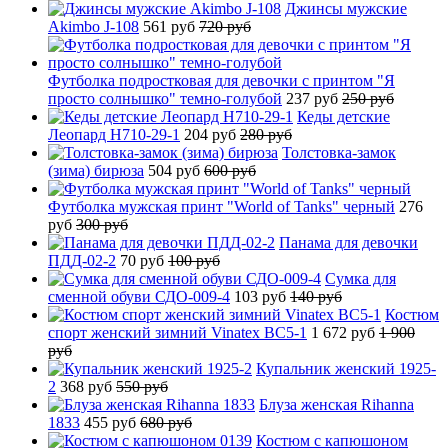
Джинсы мужские
Akimbo J-108
561 руб
720 руб
Футболка подростковая для девочки с принтом "Я
просто солнышко" темно-голубой
237 руб
250 руб
Кеды детские
Леопард H710-29-1
204 руб
280 руб
Толстовка-замок
(зима) бирюза
504 руб
600 руб
Футболка мужская принт "World of Tanks" черный
276
руб
300 руб
Панама для девочки
ПДД-02-2
70 руб
100 руб
Сумка для
сменной обуви СДО-009-4
103 руб
140 руб
Костюм
спорт женский зимний Vinatex BC5-1
1 672 руб
1 900
руб
Купальник женский 1925-
2
368 руб
550 руб
Блуза женская Rihanna
1833
455 руб
680 руб
Костюм с капюшоном