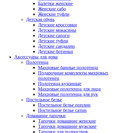
Балетки женские
Женские сабо
Женские туфли
Детская обувь
Детские кроссовки
Детские мокасины
Детские сапоги
Детские туфли
Детские сандалии
Детские ботинки
Аксессуары для дома
Полотенца
Махровые банные полотенца
Подарочные комплекты махровых
полотенец
Полотенца кухонные
Махровые полотенца для лица
Махровые полотенца для рук
Постельное белье
Постельное белье поплин
Постельное белье сатин
Домашние тапочки
Тапочки домашние женские
Тапочки домашние мужские
Тапочки для подростков