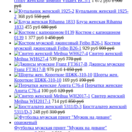
спорт женский зимний Vinatex BC5-1
1 672 руб
1 900
руб
Купальник женский 1925-
2
368 руб
550 руб
Блуза женская Rihanna
1833
455 руб
680 руб
Костюм с капюшоном
0139
1 377 руб
1 450 руб
Костюм
мужской джинсовый Feibo B26-1
929 руб
999 руб
Свитер женский
Meihua WH627-4
539 руб
770 руб
Джинсы мужские
Franz FT3617-B
976 руб
1 050 руб
Шорты жен.
Короткие ШЖК-310-10
169 руб
190 руб
Перчатки женские
Анита C76-4
100 руб
120 руб
Свитер женский
Meihua WH2017-1
714 руб
850 руб
Бюстгальтер женский
5311/D-3
248 руб
310 руб
Футболка мужская принт "Мужик на диване"