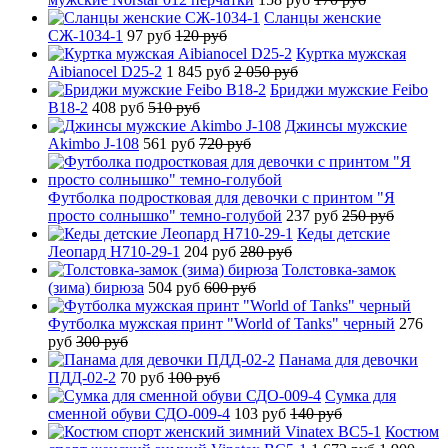
Сланцы женские
СЖ-1034-1
97 руб
120 руб
Куртка мужская
Aibianocel D25-2
1 845 руб
2 050 руб
Бриджи мужские Feibo
B18-2
408 руб
510 руб
Джинсы мужские
Akimbo J-108
561 руб
720 руб
Футболка подростковая для девочки с принтом "Я
просто солнышко" темно-голубой
237 руб
250 руб
Кеды детские
Леопард H710-29-1
204 руб
280 руб
Толстовка-замок
(зима) бирюза
504 руб
600 руб
Футболка мужская принт "World of Tanks" черный
276
руб
300 руб
Панама для девочки
ПДД-02-2
70 руб
100 руб
Сумка для
сменной обуви СДО-009-4
103 руб
140 руб
Костюм