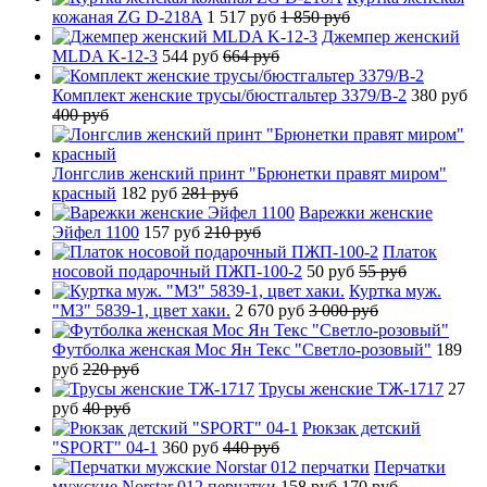
кожаная ZG D-218A
1 517 руб
1 850 руб
Джемпер женский
MLDA K-12-3
544 руб
664 руб
Комплект женские трусы/бюстгальтер 3379/B-2
380 руб
400 руб
Лонгслив женский принт "Брюнетки правят миром"
красный
182 руб
281 руб
Варежки женские
Эйфел 1100
157 руб
210 руб
Платок
носовой подарочный ПЖП-100-2
50 руб
55 руб
Куртка муж.
"М3" 5839-1, цвет хаки.
2 670 руб
3 000 руб
Футболка женская Мос Ян Текс "Светло-розовый"
189
руб
220 руб
Трусы женские ТЖ-1717
27
руб
40 руб
Рюкзак детский
"SPORT" 04-1
360 руб
440 руб
Перчатки
мужские Norstar 012 перчатки
158 руб
170 руб