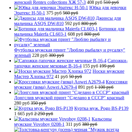
женский Rentex collections ХЖ 57-3
408 руб
510 руб
Юбка для девочки
Эратекс H-50-1
375 руб
560 руб
Джинсы для
мальчика ASQS DW-810
592 руб
800 руб
Ботинки для
мальчика Maierfa CL603-1
608 руб
800 руб
Футболка мужская принт "Люблю рыбалку и русалку"
зеленый
228 руб
300 руб
Сапожки-
тапочки женские меховые B-16-4
155 руб
199 руб
Носки мужские
Мастер Хлопка 972
41 руб
50 руб
Кроссовки
мужские (зима) Aowei A2679-4
891 руб
1 100 руб
Лонгслив мужской принт "Сделано в СССР" красный
280 руб
350 руб
Куртка муж. Pogo BS-P139
1 665 руб
2 250 руб
Кальсоны
мужские Vovoboy 0208-1
311 руб
380 руб