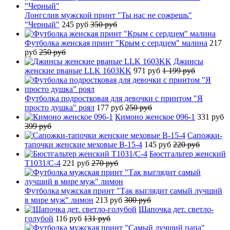
Лонгслив мужской принт "Ты нас не сожрешь"
"Черный"
245 руб
350 руб
Футболка женская принт "Крым с сердцем" малина
217
руб
250 руб
Джинсы
женские рваные LLK 1603KK
971 руб
1 199 руб
Футболка подростковая для девочки с принтом "Я
просто душка" роял
177 руб
250 руб
Кимоно женское 096-1
331 руб
399 руб
Сапожки-
тапочки женские меховые B-15-4
145 руб
220 руб
Бюстгальтер женский
T1031/C-4
221 руб
270 руб
Футболка мужская принт "Так выглядит самый лучший
в мире муж" лимон
213 руб
300 руб
Шапочка дет. светло-
голубой
116 руб
131 руб