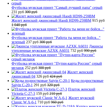
Футболка мужская принт "Самый лучший папа" серый
231 руб
300 руб
Жилет женский джинсовый Haodi HD99-259BM
915 руб
1 040 руб
Футболка мужская принт "Работа ты меня не бойся..."
зеленый
237 руб
300 руб
Джинсы
утепленные мужские AZXK A6031
732 руб
990 руб
Футболка мужская принт "Путин-карта России" серый
меланж
252 руб
300 руб
Жилет женский
джинсовый 04
326 руб
424 руб
Кеды подростковые
Saiyin C-20-1
291 руб
320 руб
Платок женский
Victoria C-27-3
159 руб
210 руб
Жилет мужской
Classic W A-6-1
710 руб
960 руб
Куртка женская