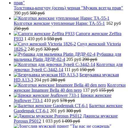
Толстовка-кенгуру (осень) черная "Мужик всегда прав"
390 руб
500 руб
Колготки женские утепленные Нарис TA-55-1
162 руб
250 руб
Сапоги женские Zeffira
F933
1 410 руб
1 550 руб
Снуд женский Victoria
1826-2
246 руб
320 руб
Рубашка для
мальчика Platin ДРДР-02-4
205 руб
290 руб
Колготки для
девочки Зувей C-3442-14
111 руб
150 руб
Безрукавка мужская
HD A13-3
204 руб
280 руб
Колготки
женские Innamore Bella 40 den nero
137 руб
155 руб
Брюки женские
Jeaflower 733-1
410 руб
578 руб
Балетки женские
Gaodenpak CT-6-1
201 руб
300 руб
Джинсы мужские
Porosus PS012
1 033 руб
1 099 руб