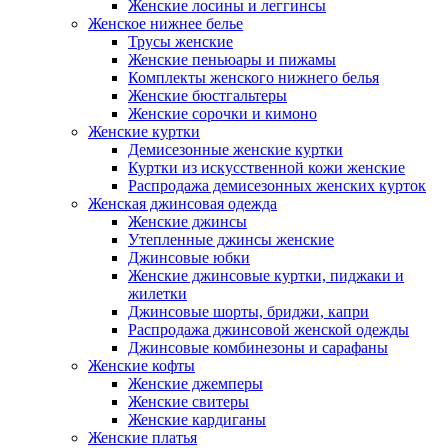
Женские лосины и леггинсы
Женское нижнее белье
Трусы женские
Женские пеньюары и пижамы
Комплекты женского нижнего белья
Женские бюстгальтеры
Женские сорочки и кимоно
Женские куртки
Демисезонные женские куртки
Куртки из искусственной кожи женские
Распродажа демисезонных женских курток
Женская джинсовая одежда
Женские джинсы
Утепленные джинсы женские
Джинсовые юбки
Женские джинсовые куртки, пиджаки и
жилетки
Джинсовые шорты, бриджи, капри
Распродажа джинсовой женской одежды
Джинсовые комбинезоны и сарафаны
Женские кофты
Женские джемперы
Женские свитеры
Женские кардиганы
Женские платья