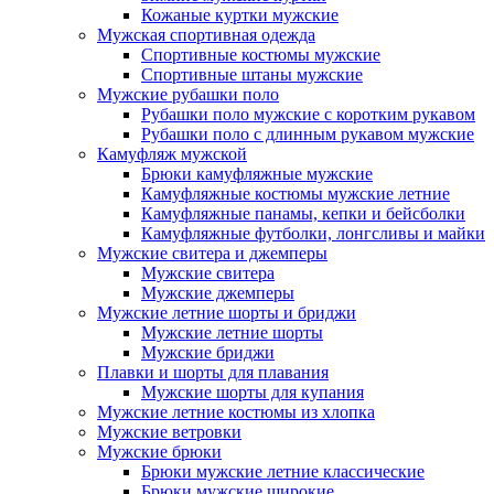
Кожаные куртки мужские
Мужская спортивная одежда
Спортивные костюмы мужские
Спортивные штаны мужские
Мужские рубашки поло
Рубашки поло мужские с коротким рукавом
Рубашки поло с длинным рукавом мужские
Камуфляж мужской
Брюки камуфляжные мужские
Камуфляжные костюмы мужские летние
Камуфляжные панамы, кепки и бейсболки
Камуфляжные футболки, лонгсливы и майки
Мужские свитера и джемперы
Мужские свитера
Мужские джемперы
Мужские летние шорты и бриджи
Мужские летние шорты
Мужские бриджи
Плавки и шорты для плавания
Мужские шорты для купания
Мужские летние костюмы из хлопка
Мужские ветровки
Мужские брюки
Брюки мужские летние классические
Брюки мужские широкие