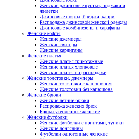
Женские джинсовые куртки, пиджаки и
жилетки
Джинсовые шорты, бриджи, капри
Распродажа джинсовой женской одежды
Джинсовые комбинезоны и сарафаны
Женские кофты
Женские джемперы
Женские свитеры
Женские кардиганы
Женские платья
Женские платья трикотажные
Женские платья хлопковые
Женские платья по распродаже
Женские толстовки, джемперы
Женские толстовки с капюшоном
Женские толстовки без капюшона
Женские брюки
Женские летние брюки
Распродажа женских брюк
Брюки утепленные женские
Женские футболки
Женские футболки с принтами, туники
Женские лонгсливы
Футболки однотонные женские