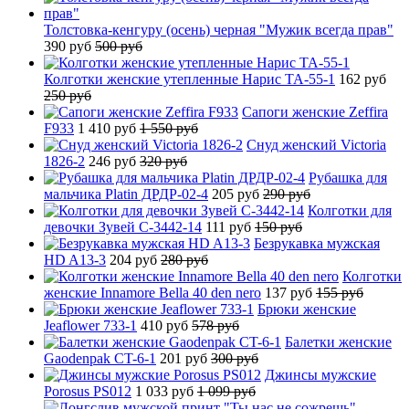
Толстовка-кенгуру (осень) черная "Мужик всегда прав"
390 руб
500 руб
Колготки женские утепленные Нарис TA-55-1
162 руб
250 руб
Сапоги женские Zeffira
F933
1 410 руб
1 550 руб
Снуд женский Victoria
1826-2
246 руб
320 руб
Рубашка для
мальчика Platin ДРДР-02-4
205 руб
290 руб
Колготки для
девочки Зувей C-3442-14
111 руб
150 руб
Безрукавка мужская
HD A13-3
204 руб
280 руб
Колготки
женские Innamore Bella 40 den nero
137 руб
155 руб
Брюки женские
Jeaflower 733-1
410 руб
578 руб
Балетки женские
Gaodenpak CT-6-1
201 руб
300 руб
Джинсы мужские
Porosus PS012
1 033 руб
1 099 руб