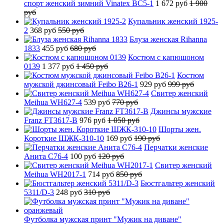
спорт женский зимний Vinatex BC5-1
1 672 руб
1 900
руб
Купальник женский 1925-
2
368 руб
550 руб
Блуза женская Rihanna
1833
455 руб
680 руб
Костюм с капюшоном
0139
1 377 руб
1 450 руб
Костюм
мужской джинсовый Feibo B26-1
929 руб
999 руб
Свитер женский
Meihua WH627-4
539 руб
770 руб
Джинсы мужские
Franz FT3617-B
976 руб
1 050 руб
Шорты жен.
Короткие ШЖК-310-10
169 руб
190 руб
Перчатки женские
Анита C76-4
100 руб
120 руб
Свитер женский
Meihua WH2017-1
714 руб
850 руб
Бюстгальтер женский
5311/D-3
248 руб
310 руб
Футболка мужская принт "Мужик на диване"