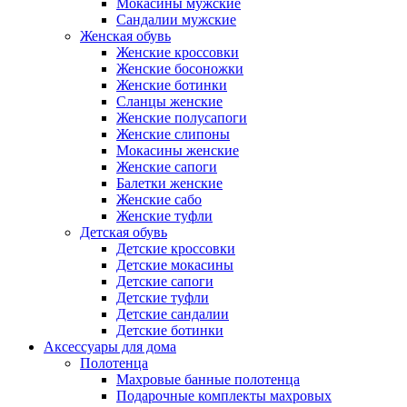
Мокасины мужские
Сандалии мужские
Женская обувь
Женские кроссовки
Женские босоножки
Женские ботинки
Сланцы женские
Женские полусапоги
Женские слипоны
Мокасины женские
Женские сапоги
Балетки женские
Женские сабо
Женские туфли
Детская обувь
Детские кроссовки
Детские мокасины
Детские сапоги
Детские туфли
Детские сандалии
Детские ботинки
Аксессуары для дома
Полотенца
Махровые банные полотенца
Подарочные комплекты махровых