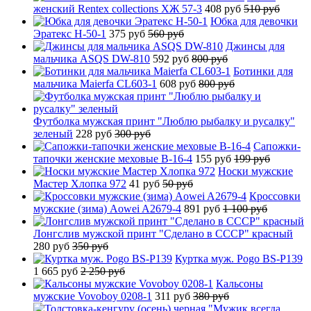
женский Rentex collections ХЖ 57-3
408 руб
510 руб
Юбка для девочки
Эратекс H-50-1
375 руб
560 руб
Джинсы для
мальчика ASQS DW-810
592 руб
800 руб
Ботинки для
мальчика Maierfa CL603-1
608 руб
800 руб
Футболка мужская принт "Люблю рыбалку и русалку"
зеленый
228 руб
300 руб
Сапожки-
тапочки женские меховые B-16-4
155 руб
199 руб
Носки мужские
Мастер Хлопка 972
41 руб
50 руб
Кроссовки
мужские (зима) Aowei A2679-4
891 руб
1 100 руб
Лонгслив мужской принт "Сделано в СССР" красный
280 руб
350 руб
Куртка муж. Pogo BS-P139
1 665 руб
2 250 руб
Кальсоны
мужские Vovoboy 0208-1
311 руб
380 руб