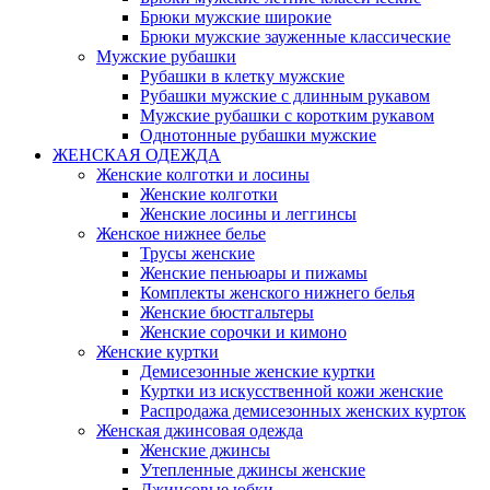
Брюки мужские широкие
Брюки мужские зауженные классические
Мужские рубашки
Рубашки в клетку мужские
Рубашки мужские с длинным рукавом
Мужские рубашки с коротким рукавом
Однотонные рубашки мужские
ЖЕНСКАЯ ОДЕЖДА
Женские колготки и лосины
Женские колготки
Женские лосины и леггинсы
Женское нижнее белье
Трусы женские
Женские пеньюары и пижамы
Комплекты женского нижнего белья
Женские бюстгальтеры
Женские сорочки и кимоно
Женские куртки
Демисезонные женские куртки
Куртки из искусственной кожи женские
Распродажа демисезонных женских курток
Женская джинсовая одежда
Женские джинсы
Утепленные джинсы женские
Джинсовые юбки