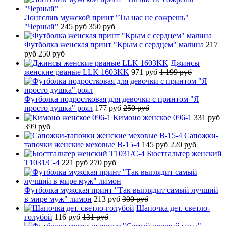
Лонгслив мужской принт "Ты нас не сожрешь"
"Черный"
245 руб
350 руб
Футболка женская принт "Крым с сердцем" малина
217
руб
250 руб
Джинсы
женские рваные LLK 1603KK
971 руб
1 199 руб
Футболка подростковая для девочки с принтом "Я
просто душка" роял
177 руб
250 руб
Кимоно женское 096-1
331 руб
399 руб
Сапожки-
тапочки женские меховые B-15-4
145 руб
220 руб
Бюстгальтер женский
T1031/C-4
221 руб
270 руб
Футболка мужская принт "Так выглядит самый лучший
в мире муж" лимон
213 руб
300 руб
Шапочка дет. светло-
голубой
116 руб
131 руб