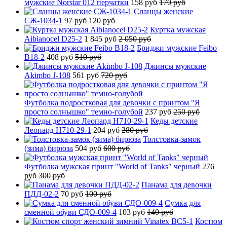
мужские Norstar 012 перчатки
158 руб
170 руб
Сланцы женские
СЖ-1034-1
97 руб
120 руб
Куртка мужская
Aibianocel D25-2
1 845 руб
2 050 руб
Бриджи мужские Feibo
B18-2
408 руб
510 руб
Джинсы мужские
Akimbo J-108
561 руб
720 руб
Футболка подростковая для девочки с принтом "Я
просто солнышко" темно-голубой
237 руб
250 руб
Кеды детские
Леопард H710-29-1
204 руб
280 руб
Толстовка-замок
(зима) бирюза
504 руб
600 руб
Футболка мужская принт "World of Tanks" черный
276
руб
300 руб
Панама для девочки
ПДД-02-2
70 руб
100 руб
Сумка для
сменной обуви СДО-009-4
103 руб
140 руб
Костюм