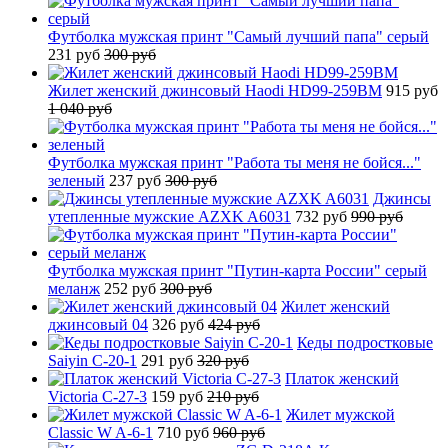
Футболка мужская принт "Самый лучший папа" серый
231 руб
300 руб
Жилет женский джинсовый Haodi HD99-259BM
915 руб
1 040 руб
Футболка мужская принт "Работа ты меня не бойся..."
зеленый
237 руб
300 руб
Джинсы
утепленные мужские AZXK A6031
732 руб
990 руб
Футболка мужская принт "Путин-карта России" серый
меланж
252 руб
300 руб
Жилет женский
джинсовый 04
326 руб
424 руб
Кеды подростковые
Saiyin C-20-1
291 руб
320 руб
Платок женский
Victoria C-27-3
159 руб
210 руб
Жилет мужской
Classic W A-6-1
710 руб
960 руб