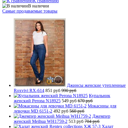
К сравнению
В наличии
Самые продаваемые товары
Джинсы женские утепленные
Roxvivi RX-614
851 руб
990 руб
Купальник
женский Perona N18925
549 руб
670 руб
Мокасины для
девочки MD 6151-2
492 руб
560 руб
Джемпер
женский Meihua WH1759-2
513 руб
704 руб
Халат