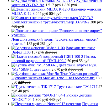
Куртка женская
кожаная ZG D-218A
1 517 руб
1 850 руб
Джемпер женский
MLDA K-12-3
544 руб
664 руб
Комплект женские трусы/бюстгальтер 3379/B-2
380 руб
400 руб
Лонгслив женский принт "Брюнетки правят миром"
красный
182 руб
281 руб
Варежки женские
Эйфел 1100
157 руб
210 руб
Платок
носовой подарочный ПЖП-100-2
50 руб
55 руб
Куртка муж.
"М3" 5839-1, цвет хаки.
2 670 руб
3 000 руб
Футболка женская Мос Ян Текс "Светло-розовый"
189
руб
220 руб
Трусы женские ТЖ-1717
27
руб
40 руб
Рюкзак детский
"SPORT" 04-1
360 руб
440 руб
Перчатки