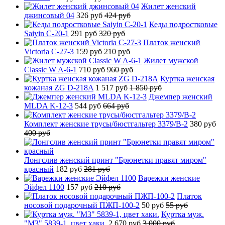
Жилет женский
джинсовый 04
326 руб
424 руб
Кеды подростковые
Saiyin C-20-1
291 руб
320 руб
Платок женский
Victoria C-27-3
159 руб
210 руб
Жилет мужской
Classic W A-6-1
710 руб
960 руб
Куртка женская
кожаная ZG D-218A
1 517 руб
1 850 руб
Джемпер женский
MLDA K-12-3
544 руб
664 руб
Комплект женские трусы/бюстгальтер 3379/B-2
380 руб
400 руб
Лонгслив женский принт "Брюнетки правят миром"
красный
182 руб
281 руб
Варежки женские
Эйфел 1100
157 руб
210 руб
Платок
носовой подарочный ПЖП-100-2
50 руб
55 руб
Куртка муж.
"М3" 5839-1, цвет хаки.
2 670 руб
3 000 руб