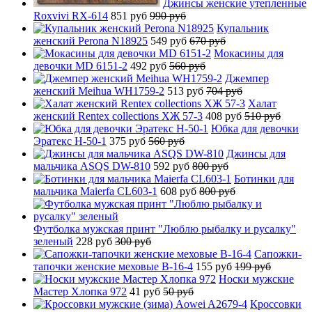
Джинсы женские утепленные
Roxvivi RX-614
851 руб
990 руб
Купальник
женский Perona N18925
549 руб
670 руб
Мокасины для
девочки MD 6151-2
492 руб
560 руб
Джемпер
женский Meihua WH1759-2
513 руб
704 руб
Халат
женский Rentex collections ХЖ 57-3
408 руб
510 руб
Юбка для девочки
Эратекс H-50-1
375 руб
560 руб
Джинсы для
мальчика ASQS DW-810
592 руб
800 руб
Ботинки для
мальчика Maierfa CL603-1
608 руб
800 руб
Футболка мужская принт "Люблю рыбалку и русалку"
зеленый
228 руб
300 руб
Сапожки-
тапочки женские меховые B-16-4
155 руб
199 руб
Носки мужские
Мастер Хлопка 972
41 руб
50 руб
Кроссовки