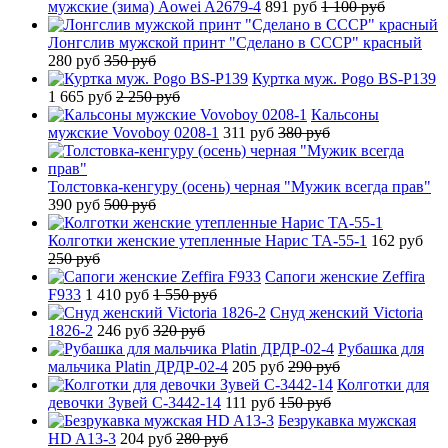
мужские (зима) Aowei A2679-4
891 руб
1 100 руб
Лонгслив мужской принт "Сделано в СССР" красный
280 руб
350 руб
Куртка муж. Pogo BS-P139
1 665 руб
2 250 руб
Кальсоны
мужские Vovoboy 0208-1
311 руб
380 руб
Толстовка-кенгуру (осень) черная "Мужик всегда прав"
390 руб
500 руб
Колготки женские утепленные Нарис TA-55-1
162 руб
250 руб
Сапоги женские Zeffira
F933
1 410 руб
1 550 руб
Снуд женский Victoria
1826-2
246 руб
320 руб
Рубашка для
мальчика Platin ДРДР-02-4
205 руб
290 руб
Колготки для
девочки Зувей C-3442-14
111 руб
150 руб
Безрукавка мужская
HD A13-3
204 руб
280 руб