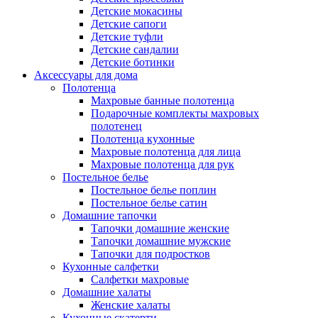
Детские мокасины
Детские сапоги
Детские туфли
Детские сандалии
Детские ботинки
Аксессуары для дома
Полотенца
Махровые банные полотенца
Подарочные комплекты махровых
полотенец
Полотенца кухонные
Махровые полотенца для лица
Махровые полотенца для рук
Постельное белье
Постельное белье поплин
Постельное белье сатин
Домашние тапочки
Тапочки домашние женские
Тапочки домашние мужские
Тапочки для подростков
Кухонные салфетки
Салфетки махровые
Домашние халаты
Женские халаты
Кухонные скатерти