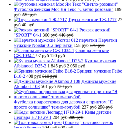
Футболка женская Мос Ян Текс "Светло-розовый"
189
руб
220 руб
Трусы женские ТЖ-1717
27
руб
40 руб
Рюкзак детский
"SPORT" 04-1
360 руб
440 руб
Перчатки
мужские Norstar 012 перчатки
158 руб
170 руб
Сланцы женские
СЖ-1034-1
97 руб
120 руб
Куртка мужская
Aibianocel D25-2
1 845 руб
2 050 руб
Бриджи мужские Feibo
B18-2
408 руб
510 руб
Джинсы мужские
Akimbo J-108
561 руб
720 руб
Футболка подростковая для девочки с принтом "Я
просто солнышко" темно-голубой
237 руб
250 руб
Кеды детские
Леопард H710-29-1
204 руб
280 руб
Толстовка-замок
(зима) бирюза
504 руб
600 руб