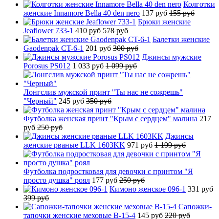
Колготки
женские Innamore Bella 40 den nero
137 руб
155 руб
Брюки женские
Jeaflower 733-1
410 руб
578 руб
Балетки женские
Gaodenpak CT-6-1
201 руб
300 руб
Джинсы мужские
Porosus PS012
1 033 руб
1 099 руб
Лонгслив мужской принт "Ты нас не сожрешь"
"Черный"
245 руб
350 руб
Футболка женская принт "Крым с сердцем" малина
217
руб
250 руб
Джинсы
женские рваные LLK 1603KK
971 руб
1 199 руб
Футболка подростковая для девочки с принтом "Я
просто душка" роял
177 руб
250 руб
Кимоно женское 096-1
331 руб
399 руб
Сапожки-
тапочки женские меховые B-15-4
145 руб
220 руб