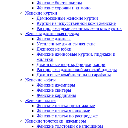
Женские бюстгальтеры
Женские сорочки и кимоно
Женские куртки
Демисезонные женские куртки
Куртки из искусственной кожи женские
Распродажа демисезонных женских курток
Женская джинсовая одежда
Женские джинсы
Утепленные джинсы женские
Джинсовые юбки
Женские джинсовые куртки, пиджаки и
жилетки
Джинсовые шорты, бриджи, капри
Распродажа джинсовой женской одежды
Джинсовые комбинезоны и сарафаны
Женские кофты
Женские джемперы
Женские свитеры
Женские кардиганы
Женские платья
Женские платья трикотажные
Женские платья хлопковые
Женские платья по распродаже
Женские толстовки, джемперы
Женские толстовки с капюшоном