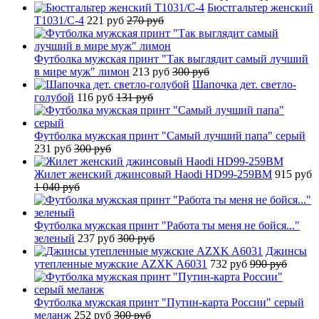
Бюстгальтер женский
T1031/C-4
221 руб
270 руб
Футболка мужская принт "Так выглядит самый лучший
в мире муж" лимон
213 руб
300 руб
Шапочка дет. светло-
голубой
116 руб
131 руб
Футболка мужская принт "Самый лучший папа" серый
231 руб
300 руб
Жилет женский джинсовый Haodi HD99-259BM
915 руб
1 040 руб
Футболка мужская принт "Работа ты меня не бойся..."
зеленый
237 руб
300 руб
Джинсы
утепленные мужские AZXK A6031
732 руб
990 руб
Футболка мужская принт "Путин-карта России" серый
меланж
252 руб
300 руб