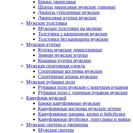
Брюки джинсовые
Шорты джинсовые мужские длинные
Джинсы утепленные мужские
Джинсовые куртки мужские
Мужские толстовки
Мужские толстовки на молнии
Толстовки с капюшоном мужские
Толстовки без капюшона мужские
Мужские куртки
Куртки мужские демисезонные
Зимние мужские куртки
Кожаные куртки мужские
Мужская спортивная одежда
Спортивные костюмы мужские
Спортивные штаны мужские
Мужские рубашки поло
Рубашки поло мужские с коротким рукавом
Рубашки поло с длинным рукавом мужские
Камуфляж мужской
Брюки камуфляжные мужские
Камуфляжные костюмы мужские летние
Камуфляжные панамы, кепки и бейсболки
Камуфляжные футболки, лонгсливы и майки
Мужские свитера и джемперы
Мужские свитера