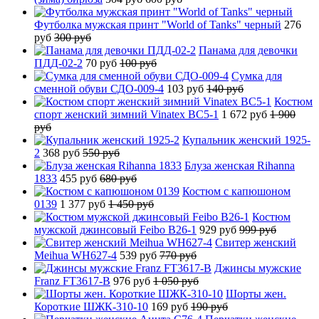
Футболка мужская принт "World of Tanks" черный
276
руб
300 руб
Панама для девочки
ПДД-02-2
70 руб
100 руб
Сумка для
сменной обуви СДО-009-4
103 руб
140 руб
Костюм
спорт женский зимний Vinatex BC5-1
1 672 руб
1 900
руб
Купальник женский 1925-
2
368 руб
550 руб
Блуза женская Rihanna
1833
455 руб
680 руб
Костюм с капюшоном
0139
1 377 руб
1 450 руб
Костюм
мужской джинсовый Feibo B26-1
929 руб
999 руб
Свитер женский
Meihua WH627-4
539 руб
770 руб
Джинсы мужские
Franz FT3617-B
976 руб
1 050 руб
Шорты жен.
Короткие ШЖК-310-10
169 руб
190 руб