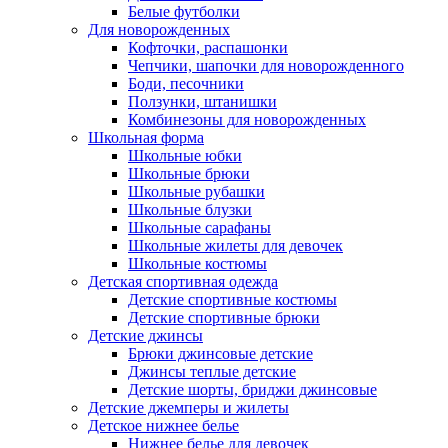
Белые футболки
Для новорожденных
Кофточки, распашонки
Чепчики, шапочки для новорожденного
Боди, песочники
Ползунки, штанишки
Комбинезоны для новорожденных
Школьная форма
Школьные юбки
Школьные брюки
Школьные рубашки
Школьные блузки
Школьные сарафаны
Школьные жилеты для девочек
Школьные костюмы
Детская спортивная одежда
Детские спортивные костюмы
Детские спортивные брюки
Детские джинсы
Брюки джинсовые детские
Джинсы теплые детские
Детские шорты, бриджи джинсовые
Детские джемперы и жилеты
Детское нижнее белье
Нижнее белье для девочек