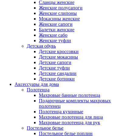
Сланцы женские
Женские полусапоги
Женские слипоны
Мокасины женские
Женские сапоги
Балетки женские
Женские сабо
Женские туфли
Детская обувь
Детские кроссовки
Детские мокасины
Детские сапоги
Детские туфли
Детские сандалии
Детские ботинки
Аксессуары для дома
Полотенца
Махровые банные полотенца
Подарочные комплекты махровых
полотенец
Полотенца кухонные
Махровые полотенца для лица
Махровые полотенца для рук
Постельное белье
Постельное белье поплин