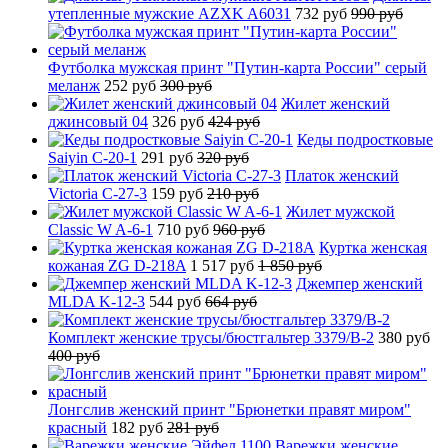
утепленные мужские AZXK A6031
732 руб
990 руб
Футболка мужская принт "Путин-карта России" серый
меланж
252 руб
300 руб
Жилет женский
джинсовый 04
326 руб
424 руб
Кеды подростковые
Saiyin C-20-1
291 руб
320 руб
Платок женский
Victoria C-27-3
159 руб
210 руб
Жилет мужской
Classic W A-6-1
710 руб
960 руб
Куртка женская
кожаная ZG D-218A
1 517 руб
1 850 руб
Джемпер женский
MLDA K-12-3
544 руб
664 руб
Комплект женские трусы/бюстгальтер 3379/B-2
380 руб
400 руб
Лонгслив женский принт "Брюнетки правят миром"
красный
182 руб
281 руб
Варежки женские