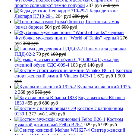
просто солнышко" темно-голубой
237 руб
250 руб
Кеды детские
Леопард H710-29-1
204 руб
280 руб
Толстовка-замок
(зима) бирюза
504 руб
600 руб
Футболка мужская принт "World of Tanks" черный
276
руб
300 руб
Панама для девочки
ПДД-02-2
70 руб
100 руб
Сумка для
сменной обуви СДО-009-4
103 руб
140 руб
Костюм
спорт женский зимний Vinatex BC5-1
1 672 руб
1 900
руб
Купальник женский 1925-
2
368 руб
550 руб
Блуза женская Rihanna
1833
455 руб
680 руб
Костюм с капюшоном
0139
1 377 руб
1 450 руб
Костюм
мужской джинсовый Feibo B26-1
929 руб
999 руб
Свитер женский