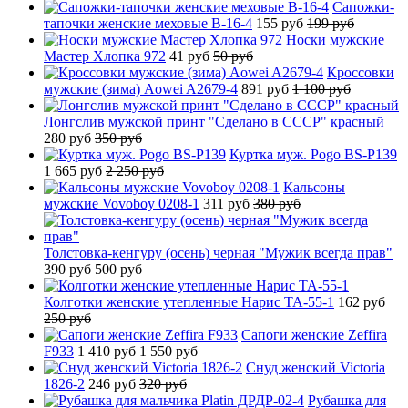
Сапожки-
тапочки женские меховые B-16-4
155 руб
199 руб
Носки мужские
Мастер Хлопка 972
41 руб
50 руб
Кроссовки
мужские (зима) Aowei A2679-4
891 руб
1 100 руб
Лонгслив мужской принт "Сделано в СССР" красный
280 руб
350 руб
Куртка муж. Pogo BS-P139
1 665 руб
2 250 руб
Кальсоны
мужские Vovoboy 0208-1
311 руб
380 руб
Толстовка-кенгуру (осень) черная "Мужик всегда прав"
390 руб
500 руб
Колготки женские утепленные Нарис TA-55-1
162 руб
250 руб
Сапоги женские Zeffira
F933
1 410 руб
1 550 руб
Снуд женский Victoria
1826-2
246 руб
320 руб
Рубашка для