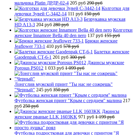
мальчика Platin ДРДР-02-4
205 руб
290 руб
Колготки для
девочки Зувей C-3442-14
111 руб
150 руб
Безрукавка мужская
HD A13-3
204 руб
280 руб
Колготки
женские Innamore Bella 40 den nero
137 руб
155 руб
Брюки женские
Jeaflower 733-1
410 руб
578 руб
Балетки женские
Gaodenpak CT-6-1
201 руб
300 руб
Джинсы мужские
Porosus PS012
1 033 руб
1 099 руб
Лонгслив мужской принт "Ты нас не сожрешь"
"Черный"
245 руб
350 руб
Футболка женская принт "Крым с сердцем" малина
217
руб
250 руб
Джинсы
женские рваные LLK 1603KK
971 руб
1 199 руб
Футболка подростковая для девочки с принтом "Я