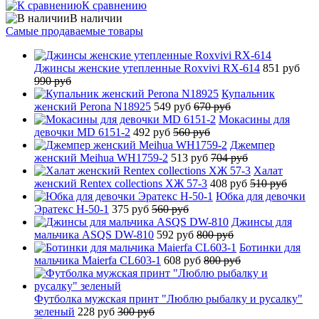
К сравнению
В наличии
Самые продаваемые товары
Джинсы женские утепленные Roxvivi RX-614
851 руб
990 руб
Купальник
женский Perona N18925
549 руб
670 руб
Мокасины для
девочки MD 6151-2
492 руб
560 руб
Джемпер
женский Meihua WH1759-2
513 руб
704 руб
Халат
женский Rentex collections ХЖ 57-3
408 руб
510 руб
Юбка для девочки
Эратекс H-50-1
375 руб
560 руб
Джинсы для
мальчика ASQS DW-810
592 руб
800 руб
Ботинки для
мальчика Maierfa CL603-1
608 руб
800 руб
Футболка мужская принт "Люблю рыбалку и русалку"
зеленый
228 руб
300 руб