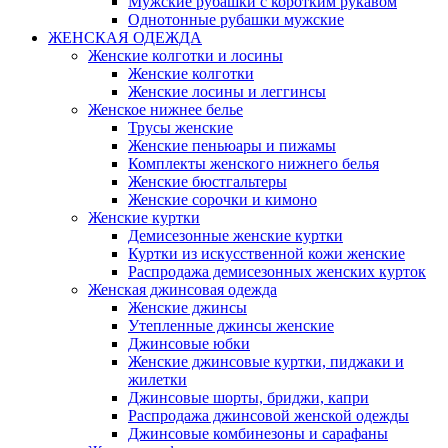
Мужские рубашки с коротким рукавом
Однотонные рубашки мужские
ЖЕНСКАЯ ОДЕЖДА
Женские колготки и лосины
Женские колготки
Женские лосины и леггинсы
Женское нижнее белье
Трусы женские
Женские пеньюары и пижамы
Комплекты женского нижнего белья
Женские бюстгальтеры
Женские сорочки и кимоно
Женские куртки
Демисезонные женские куртки
Куртки из искусственной кожи женские
Распродажа демисезонных женских курток
Женская джинсовая одежда
Женские джинсы
Утепленные джинсы женские
Джинсовые юбки
Женские джинсовые куртки, пиджаки и
жилетки
Джинсовые шорты, бриджи, капри
Распродажа джинсовой женской одежды
Джинсовые комбинезоны и сарафаны