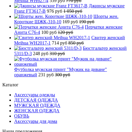
Meihua WH627-4
539 руб
770 руб
Джинсы мужские
Franz FT3617-B
976 руб
1 050 руб
Шорты жен.
Короткие ШЖК-310-10
169 руб
190 руб
Перчатки женские
Анита C76-4
100 руб
120 руб
Свитер женский
Meihua WH2017-1
714 руб
850 руб
Бюстгальтер женский
5311/D-3
248 руб
310 руб
Футболка мужская принт "Мужик на диване"
оранжевый
231 руб
300 руб
Каталог
Аксессуары одежды
ДЕТСКАЯ ОДЕЖДА
МУЖСКАЯ ОДЕЖДА
ЖЕНСКАЯ ОДЕЖДА
ОБУВЬ
Аксессуары для дома
Наши предложения