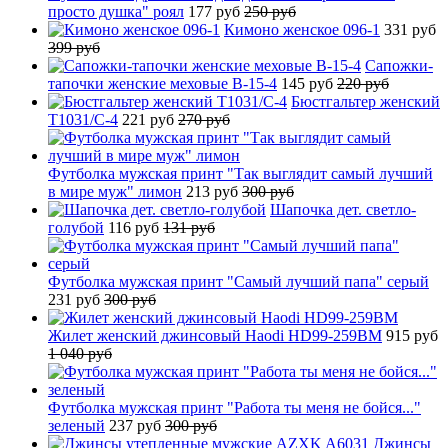
просто душка" роял
177 руб
250 руб
Кимоно женское 096-1
331 руб
399 руб
Сапожки-
тапочки женские меховые B-15-4
145 руб
220 руб
Бюстгальтер женский
T1031/C-4
221 руб
270 руб
Футболка мужская принт "Так выглядит самый лучший
в мире муж" лимон
213 руб
300 руб
Шапочка дет. светло-
голубой
116 руб
131 руб
Футболка мужская принт "Самый лучший папа" серый
231 руб
300 руб
Жилет женский джинсовый Haodi HD99-259BM
915 руб
1 040 руб
Футболка мужская принт "Работа ты меня не бойся..."
зеленый
237 руб
300 руб
Джинсы