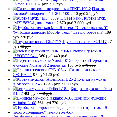
Эйфел 1100
157 руб
210 руб
Платок
носовой подарочный ПЖП-100-2
50 руб
55 руб
Куртка муж.
"М3" 5839-1, цвет хаки.
2 670 руб
3 000 руб
Футболка женская Мос Ян Текс "Светло-розовый"
189
руб
220 руб
Трусы женские ТЖ-1717
27
руб
40 руб
Рюкзак детский
"SPORT" 04-1
360 руб
440 руб
Перчатки
мужские Norstar 012 перчатки
158 руб
170 руб
Сланцы женские
СЖ-1034-1
97 руб
120 руб
Куртка мужская
Aibianocel D25-2
1 845 руб
2 050 руб
Бриджи мужские Feibo
B18-2
408 руб
510 руб
Джинсы мужские
Akimbo J-108
561 руб
720 руб
Футболка подростковая для девочки с принтом "Я