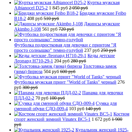
Куртка мужская
Aibianocel D25-2
1 845 руб
2 050 руб
Бриджи мужские Feibo
B18-2
408 руб
510 руб
Джинсы мужские
Akimbo J-108
561 руб
720 руб
Футболка подростковая для девочки с принтом "Я
просто солнышко" темно-голубой
237 руб
250 руб
Кеды детские
Леопард H710-29-1
204 руб
280 руб
Толстовка-замок
(зима) бирюза
504 руб
600 руб
Футболка мужская принт "World of Tanks" черный
276
руб
300 руб
Панама для девочки
ПДД-02-2
70 руб
100 руб
Сумка для
сменной обуви СДО-009-4
103 руб
140 руб
Костюм
спорт женский зимний Vinatex BC5-1
1 672 руб
1 900
руб
Купальник женский 1925-