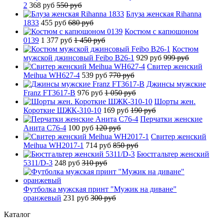
2
368 руб
550 руб
Блуза женская Rihanna
1833
455 руб
680 руб
Костюм с капюшоном
0139
1 377 руб
1 450 руб
Костюм
мужской джинсовый Feibo B26-1
929 руб
999 руб
Свитер женский
Meihua WH627-4
539 руб
770 руб
Джинсы мужские
Franz FT3617-B
976 руб
1 050 руб
Шорты жен.
Короткие ШЖК-310-10
169 руб
190 руб
Перчатки женские
Анита C76-4
100 руб
120 руб
Свитер женский
Meihua WH2017-1
714 руб
850 руб
Бюстгальтер женский
5311/D-3
248 руб
310 руб
Футболка мужская принт "Мужик на диване"
оранжевый
231 руб
300 руб
Каталог