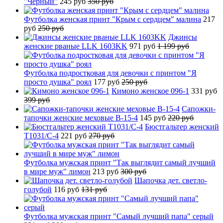
"Черный"
245 руб
350 руб
Футболка женская принт "Крым с сердцем" малина
217
руб
250 руб
Джинсы
женские рваные LLK 1603KK
971 руб
1 199 руб
Футболка подростковая для девочки с принтом "Я
просто душка" роял
177 руб
250 руб
Кимоно женское 096-1
331 руб
399 руб
Сапожки-
тапочки женские меховые B-15-4
145 руб
220 руб
Бюстгальтер женский
T1031/C-4
221 руб
270 руб
Футболка мужская принт "Так выглядит самый лучший
в мире муж" лимон
213 руб
300 руб
Шапочка дет. светло-
голубой
116 руб
131 руб
Футболка мужская принт "Самый лучший папа" серый