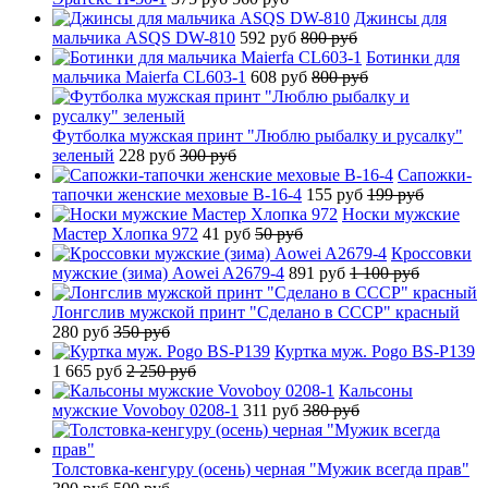
Джинсы для
мальчика ASQS DW-810
592 руб
800 руб
Ботинки для
мальчика Maierfa CL603-1
608 руб
800 руб
Футболка мужская принт "Люблю рыбалку и русалку"
зеленый
228 руб
300 руб
Сапожки-
тапочки женские меховые B-16-4
155 руб
199 руб
Носки мужские
Мастер Хлопка 972
41 руб
50 руб
Кроссовки
мужские (зима) Aowei A2679-4
891 руб
1 100 руб
Лонгслив мужской принт "Сделано в СССР" красный
280 руб
350 руб
Куртка муж. Pogo BS-P139
1 665 руб
2 250 руб
Кальсоны
мужские Vovoboy 0208-1
311 руб
380 руб
Толстовка-кенгуру (осень) черная "Мужик всегда прав"