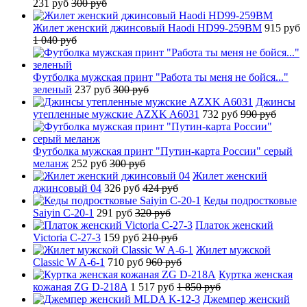
231 руб
300 руб
Жилет женский джинсовый Haodi HD99-259BM
915 руб
1 040 руб
Футболка мужская принт "Работа ты меня не бойся..."
зеленый
237 руб
300 руб
Джинсы
утепленные мужские AZXK A6031
732 руб
990 руб
Футболка мужская принт "Путин-карта России" серый
меланж
252 руб
300 руб
Жилет женский
джинсовый 04
326 руб
424 руб
Кеды подростковые
Saiyin C-20-1
291 руб
320 руб
Платок женский
Victoria C-27-3
159 руб
210 руб
Жилет мужской
Classic W A-6-1
710 руб
960 руб
Куртка женская
кожаная ZG D-218A
1 517 руб
1 850 руб
Джемпер женский