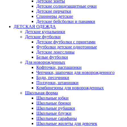
Детские зонты
Детские солнцезащитные очки
Детские перчатки
Спиннеры детские
Детские бейсболки и панамки
ДЕТСКАЯ ОДЕЖДА
Детские купальники
Детские футболки
Детские футболки с принтами
Футболки детские однотонные
Детские лонгсливы
Белые футболки
Для новорожденных
Кофточки, распашонки
Чепчики, шапочки для новорожденного
Боди, песочники
Ползунки, штанишки
Комбинезоны для новорожденных
Школьная форма
Школьные юбки
Школьные брюки
Школьные рубашки
Школьные блузки
Школьные сарафаны
Школьные жилеты для девочек