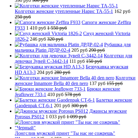
390 руб
500 руб
Колготки женские утепленные Нарис TA-55-1
162 руб
250 руб
Сапоги женские Zeffira
F933
1 410 руб
1 550 руб
Снуд женский Victoria
1826-2
246 руб
320 руб
Рубашка для
мальчика Platin ДРДР-02-4
205 руб
290 руб
Колготки для
девочки Зувей C-3442-14
111 руб
150 руб
Безрукавка мужская
HD A13-3
204 руб
280 руб
Колготки
женские Innamore Bella 40 den nero
137 руб
155 руб
Брюки женские
Jeaflower 733-1
410 руб
578 руб
Балетки женские
Gaodenpak CT-6-1
201 руб
300 руб
Джинсы мужские
Porosus PS012
1 033 руб
1 099 руб
Лонгслив мужской принт "Ты нас не сожрешь"