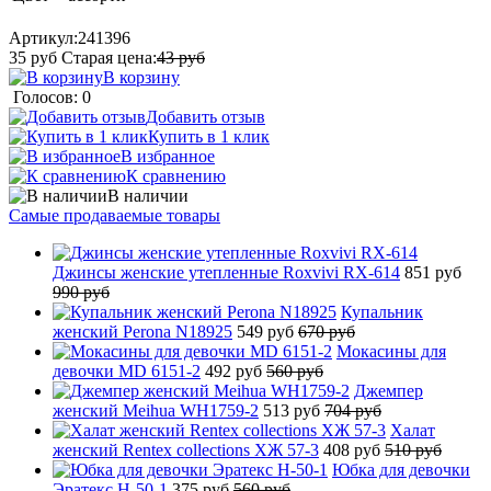
Артикул:
241396
35
руб
Старая цена:
43
руб
В корзину
Голосов: 0
Добавить отзыв
Купить в 1 клик
В избранное
К сравнению
В наличии
Самые продаваемые товары
Джинсы женские утепленные Roxvivi RX-614
851 руб
990 руб
Купальник
женский Perona N18925
549 руб
670 руб
Мокасины для
девочки MD 6151-2
492 руб
560 руб
Джемпер
женский Meihua WH1759-2
513 руб
704 руб
Халат
женский Rentex collections ХЖ 57-3
408 руб
510 руб
Юбка для девочки
Эратекс H-50-1
375 руб
560 руб