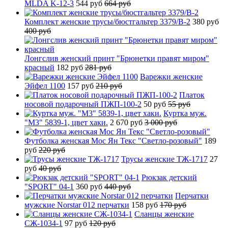
MLDA K-12-3
544 руб
664 руб
Комплект женские трусы/бюстгальтер 3379/B-2
380 руб
400 руб
Лонгслив женский принт "Брюнетки правят миром"
красный
182 руб
281 руб
Варежки женские
Эйфел 1100
157 руб
210 руб
Платок
носовой подарочный ПЖП-100-2
50 руб
55 руб
Куртка муж.
"М3" 5839-1, цвет хаки.
2 670 руб
3 000 руб
Футболка женская Мос Ян Текс "Светло-розовый"
189
руб
220 руб
Трусы женские ТЖ-1717
27
руб
40 руб
Рюкзак детский
"SPORT" 04-1
360 руб
440 руб
Перчатки
мужские Norstar 012 перчатки
158 руб
170 руб
Сланцы женские
СЖ-1034-1
97 руб
120 руб