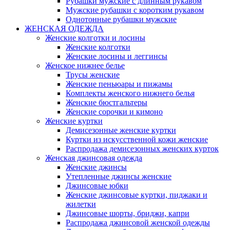
Рубашки мужские с длинным рукавом
Мужские рубашки с коротким рукавом
Однотонные рубашки мужские
ЖЕНСКАЯ ОДЕЖДА
Женские колготки и лосины
Женские колготки
Женские лосины и леггинсы
Женское нижнее белье
Трусы женские
Женские пеньюары и пижамы
Комплекты женского нижнего белья
Женские бюстгальтеры
Женские сорочки и кимоно
Женские куртки
Демисезонные женские куртки
Куртки из искусственной кожи женские
Распродажа демисезонных женских курток
Женская джинсовая одежда
Женские джинсы
Утепленные джинсы женские
Джинсовые юбки
Женские джинсовые куртки, пиджаки и
жилетки
Джинсовые шорты, бриджи, капри
Распродажа джинсовой женской одежды