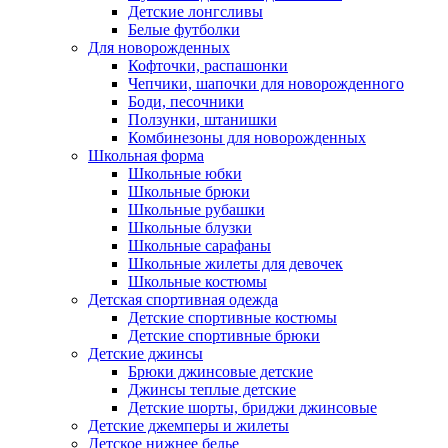
Детские лонгсливы
Белые футболки
Для новорожденных
Кофточки, распашонки
Чепчики, шапочки для новорожденного
Боди, песочники
Ползунки, штанишки
Комбинезоны для новорожденных
Школьная форма
Школьные юбки
Школьные брюки
Школьные рубашки
Школьные блузки
Школьные сарафаны
Школьные жилеты для девочек
Школьные костюмы
Детская спортивная одежда
Детские спортивные костюмы
Детские спортивные брюки
Детские джинсы
Брюки джинсовые детские
Джинсы теплые детские
Детские шорты, бриджи джинсовые
Детские джемперы и жилеты
Детское нижнее белье