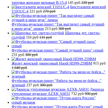
тапочки женские меховые B-15-4
145 руб
220 руб
Бюстгальтер женский
T1031/C-4
221 руб
270 руб
Футболка мужская принт "Так выглядит самый лучший
в мире муж" лимон
213 руб
300 руб
Шапочка дет. светло-
голубой
116 руб
131 руб
Футболка мужская принт "Самый лучший папа" серый
231 руб
300 руб
Жилет женский джинсовый Haodi HD99-259BM
915 руб
1 040 руб
Футболка мужская принт "Работа ты меня не бойся..."
зеленый
237 руб
300 руб
Джинсы
утепленные мужские AZXK A6031
732 руб
990 руб
Футболка мужская принт "Путин-карта России" серый