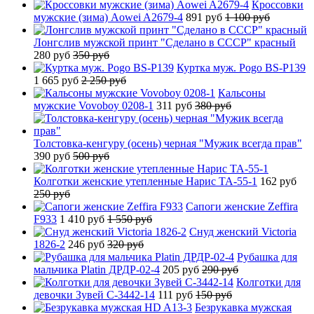
Кроссовки
мужские (зима) Aowei A2679-4
891 руб
1 100 руб
Лонгслив мужской принт "Сделано в СССР" красный
280 руб
350 руб
Куртка муж. Pogo BS-P139
1 665 руб
2 250 руб
Кальсоны
мужские Vovoboy 0208-1
311 руб
380 руб
Толстовка-кенгуру (осень) черная "Мужик всегда прав"
390 руб
500 руб
Колготки женские утепленные Нарис TA-55-1
162 руб
250 руб
Сапоги женские Zeffira
F933
1 410 руб
1 550 руб
Снуд женский Victoria
1826-2
246 руб
320 руб
Рубашка для
мальчика Platin ДРДР-02-4
205 руб
290 руб
Колготки для
девочки Зувей C-3442-14
111 руб
150 руб
Безрукавка мужская