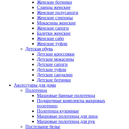
Женские ботинки
Сланцы женские
Женские полусапоги
Женские слипоны
Мокасины женские
Женские сапоги
Балетки женские
Женские сабо
Женские туфли
Детская обувь
Детские кроссовки
Детские мокасины
Детские сапоги
Детские туфли
Детские сандалии
Детские ботинки
Аксессуары для дома
Полотенца
Махровые банные полотенца
Подарочные комплекты махровых
полотенец
Полотенца кухонные
Махровые полотенца для лица
Махровые полотенца для рук
Постельное белье