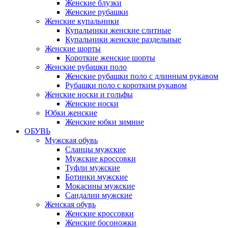
Женские блузки
Женские рубашки
Женские купальники
Купальники женские слитные
Купальники женские раздельные
Женские шорты
Короткие женские шорты
Женские рубашки поло
Женские рубашки поло с длинным рукавом
Рубашки поло с коротким рукавом
Женские носки и гольфы
Женские носки
Юбки женские
Женские юбки зимние
ОБУВЬ
Мужская обувь
Сланцы мужские
Мужские кроссовки
Туфли мужские
Ботинки мужские
Мокасины мужские
Сандалии мужские
Женская обувь
Женские кроссовки
Женские босоножки