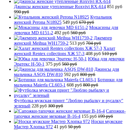
Джинсы женские утепленные Roxvivi RX-614
851 руб
990 руб
Купальник
женский Perona N18925
549 руб
670 руб
Мокасины для
девочки MD 6151-2
492 руб
560 руб
Джемпер
женский Meihua WH1759-2
513 руб
704 руб
Халат
женский Rentex collections ХЖ 57-3
408 руб
510 руб
Юбка для девочки
Эратекс H-50-1
375 руб
560 руб
Джинсы для
мальчика ASQS DW-810
592 руб
800 руб
Ботинки для
мальчика Maierfa CL603-1
608 руб
800 руб
Футболка мужская принт "Люблю рыбалку и русалку"
зеленый
228 руб
300 руб
Сапожки-
тапочки женские меховые B-16-4
155 руб
199 руб
Носки мужские
Мастер Хлопка 972
41 руб
50 руб