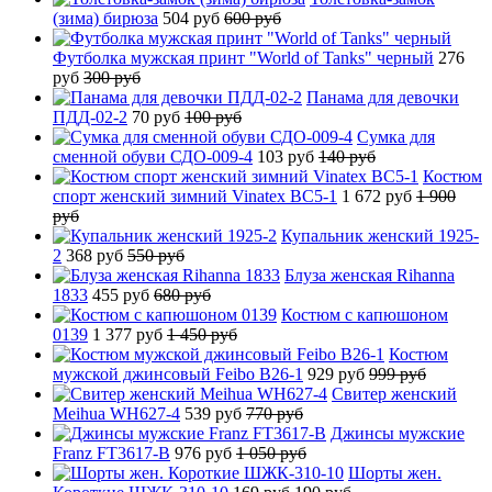
(зима) бирюза
504 руб
600 руб
Футболка мужская принт "World of Tanks" черный
276
руб
300 руб
Панама для девочки
ПДД-02-2
70 руб
100 руб
Сумка для
сменной обуви СДО-009-4
103 руб
140 руб
Костюм
спорт женский зимний Vinatex BC5-1
1 672 руб
1 900
руб
Купальник женский 1925-
2
368 руб
550 руб
Блуза женская Rihanna
1833
455 руб
680 руб
Костюм с капюшоном
0139
1 377 руб
1 450 руб
Костюм
мужской джинсовый Feibo B26-1
929 руб
999 руб
Свитер женский
Meihua WH627-4
539 руб
770 руб
Джинсы мужские
Franz FT3617-B
976 руб
1 050 руб
Шорты жен.