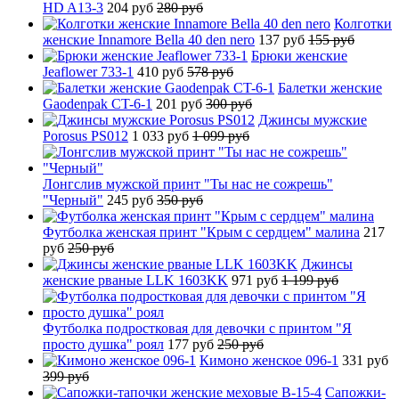
HD A13-3
204 руб
280 руб
Колготки
женские Innamore Bella 40 den nero
137 руб
155 руб
Брюки женские
Jeaflower 733-1
410 руб
578 руб
Балетки женские
Gaodenpak CT-6-1
201 руб
300 руб
Джинсы мужские
Porosus PS012
1 033 руб
1 099 руб
Лонгслив мужской принт "Ты нас не сожрешь"
"Черный"
245 руб
350 руб
Футболка женская принт "Крым с сердцем" малина
217
руб
250 руб
Джинсы
женские рваные LLK 1603KK
971 руб
1 199 руб
Футболка подростковая для девочки с принтом "Я
просто душка" роял
177 руб
250 руб
Кимоно женское 096-1
331 руб
399 руб
Сапожки-