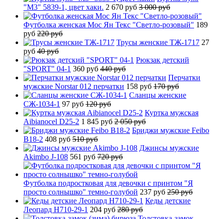
"М3" 5839-1, цвет хаки.
2 670 руб
3 000 руб
Футболка женская Мос Ян Текс "Светло-розовый"
189
руб
220 руб
Трусы женские ТЖ-1717
27
руб
40 руб
Рюкзак детский
"SPORT" 04-1
360 руб
440 руб
Перчатки
мужские Norstar 012 перчатки
158 руб
170 руб
Сланцы женские
СЖ-1034-1
97 руб
120 руб
Куртка мужская
Aibianocel D25-2
1 845 руб
2 050 руб
Бриджи мужские Feibo
B18-2
408 руб
510 руб
Джинсы мужские
Akimbo J-108
561 руб
720 руб
Футболка подростковая для девочки с принтом "Я
просто солнышко" темно-голубой
237 руб
250 руб
Кеды детские
Леопард H710-29-1
204 руб
280 руб
Толстовка-замок