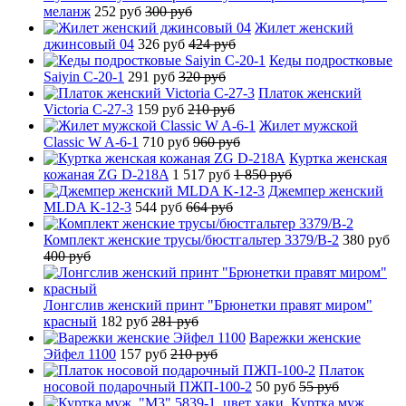
меланж
252 руб
300 руб
Жилет женский
джинсовый 04
326 руб
424 руб
Кеды подростковые
Saiyin C-20-1
291 руб
320 руб
Платок женский
Victoria C-27-3
159 руб
210 руб
Жилет мужской
Classic W A-6-1
710 руб
960 руб
Куртка женская
кожаная ZG D-218A
1 517 руб
1 850 руб
Джемпер женский
MLDA K-12-3
544 руб
664 руб
Комплект женские трусы/бюстгальтер 3379/B-2
380 руб
400 руб
Лонгслив женский принт "Брюнетки правят миром"
красный
182 руб
281 руб
Варежки женские
Эйфел 1100
157 руб
210 руб
Платок
носовой подарочный ПЖП-100-2
50 руб
55 руб
Куртка муж.