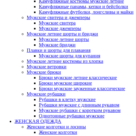
Камуфляжные костюмы мужские летние
Камуфляжные панамы, кепки и бейсболки
Камуфляжные футболки, лонгсливы и майки
Мужские свитера и джемперы
Мужские свитера
Мужские джемперы
Мужские летние шорты и бриджи
Мужские летние шорты
Мужские бриджи
Плавки и шорты для плавания
Мужские шорты для купания
Мужские летние костюмы из хлопка
Мужские ветровки
Мужские брюки
Брюки мужские летние классические
Брюки мужские широкие
Брюки мужские зауженные классические
Мужские рубашки
Рубашки в клетку мужские
Рубашки мужские с длинным рукавом
Мужские рубашки с коротким рукавом
Однотонные рубашки мужские
ЖЕНСКАЯ ОДЕЖДА
Женские колготки и лосины
Женские колготки