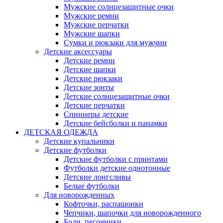
Мужские солнцезащитные очки
Мужские ремни
Мужские перчатки
Мужские шапки
Сумки и рюкзаки для мужчин
Детские аксессуары
Детские ремни
Детские шапки
Детские рюкзаки
Детские зонты
Детские солнцезащитные очки
Детские перчатки
Спиннеры детские
Детские бейсболки и панамки
ДЕТСКАЯ ОДЕЖДА
Детские купальники
Детские футболки
Детские футболки с принтами
Футболки детские однотонные
Детские лонгсливы
Белые футболки
Для новорожденных
Кофточки, распашонки
Чепчики, шапочки для новорожденного
Боди, песочники