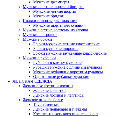
Мужские джемперы
Мужские летние шорты и бриджи
Мужские летние шорты
Мужские бриджи
Плавки и шорты для плавания
Мужские шорты для купания
Мужские летние костюмы из хлопка
Мужские ветровки
Мужские брюки
Брюки мужские летние классические
Брюки мужские широкие
Брюки мужские зауженные классические
Мужские рубашки
Рубашки в клетку мужские
Рубашки мужские с длинным рукавом
Мужские рубашки с коротким рукавом
Однотонные рубашки мужские
ЖЕНСКАЯ ОДЕЖДА
Женские колготки и лосины
Женские колготки
Женские лосины и леггинсы
Женское нижнее белье
Трусы женские
Женские пеньюары и пижамы
Комплекты женского нижнего белья