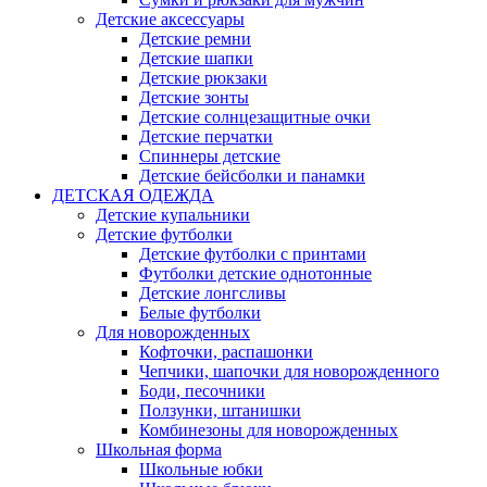
Детские аксессуары
Детские ремни
Детские шапки
Детские рюкзаки
Детские зонты
Детские солнцезащитные очки
Детские перчатки
Спиннеры детские
Детские бейсболки и панамки
ДЕТСКАЯ ОДЕЖДА
Детские купальники
Детские футболки
Детские футболки с принтами
Футболки детские однотонные
Детские лонгсливы
Белые футболки
Для новорожденных
Кофточки, распашонки
Чепчики, шапочки для новорожденного
Боди, песочники
Ползунки, штанишки
Комбинезоны для новорожденных
Школьная форма
Школьные юбки