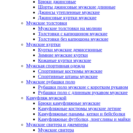
Брюки джинсовые
Шорты джинсовые мужские длинные
Джинсы утепленные мужские
Джинсовые куртки мужские
Мужские толстовки
Мужские толстовки на молнии
Толстовки с капюшоном мужские
Толстовки без капюшона мужские
Мужские куртки
Куртки мужские демисезонные
Зимние мужские куртки
Кожаные куртки мужские
Мужская спортивная одежда
Спортивные костюмы мужские
Спортивные штаны мужские
Мужские рубашки поло
Рубашки поло мужские с коротким рукавом
Рубашки поло с длинным рукавом мужские
Камуфляж мужской
Брюки камуфляжные мужские
Камуфляжные костюмы мужские летние
Камуфляжные панамы, кепки и бейсболки
Камуфляжные футболки, лонгсливы и майки
Мужские свитера и джемперы
Мужские свитера