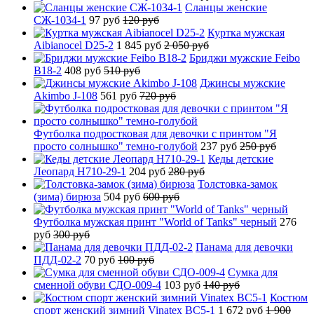
Сланцы женские
СЖ-1034-1
97 руб
120 руб
Куртка мужская
Aibianocel D25-2
1 845 руб
2 050 руб
Бриджи мужские Feibo
B18-2
408 руб
510 руб
Джинсы мужские
Akimbo J-108
561 руб
720 руб
Футболка подростковая для девочки с принтом "Я
просто солнышко" темно-голубой
237 руб
250 руб
Кеды детские
Леопард H710-29-1
204 руб
280 руб
Толстовка-замок
(зима) бирюза
504 руб
600 руб
Футболка мужская принт "World of Tanks" черный
276
руб
300 руб
Панама для девочки
ПДД-02-2
70 руб
100 руб
Сумка для
сменной обуви СДО-009-4
103 руб
140 руб
Костюм
спорт женский зимний Vinatex BC5-1
1 672 руб
1 900