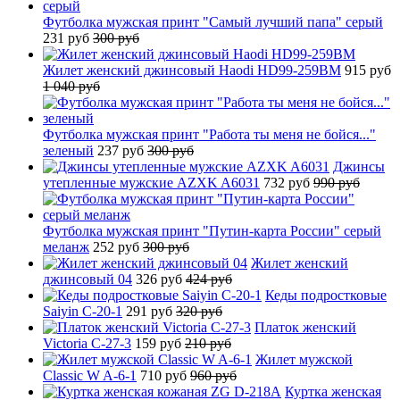
Футболка мужская принт "Самый лучший папа" серый
231 руб
300 руб
Жилет женский джинсовый Haodi HD99-259BM
915 руб
1 040 руб
Футболка мужская принт "Работа ты меня не бойся..."
зеленый
237 руб
300 руб
Джинсы
утепленные мужские AZXK A6031
732 руб
990 руб
Футболка мужская принт "Путин-карта России" серый
меланж
252 руб
300 руб
Жилет женский
джинсовый 04
326 руб
424 руб
Кеды подростковые
Saiyin C-20-1
291 руб
320 руб
Платок женский
Victoria C-27-3
159 руб
210 руб
Жилет мужской
Classic W A-6-1
710 руб
960 руб
Куртка женская