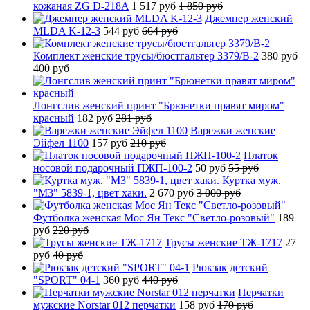
кожаная ZG D-218A
1 517 руб
1 850 руб
Джемпер женский
MLDA K-12-3
544 руб
664 руб
Комплект женские трусы/бюстгальтер 3379/B-2
380 руб
400 руб
Лонгслив женский принт "Брюнетки правят миром"
красный
182 руб
281 руб
Варежки женские
Эйфел 1100
157 руб
210 руб
Платок
носовой подарочный ПЖП-100-2
50 руб
55 руб
Куртка муж.
"М3" 5839-1, цвет хаки.
2 670 руб
3 000 руб
Футболка женская Мос Ян Текс "Светло-розовый"
189
руб
220 руб
Трусы женские ТЖ-1717
27
руб
40 руб
Рюкзак детский
"SPORT" 04-1
360 руб
440 руб
Перчатки
мужские Norstar 012 перчатки
158 руб
170 руб