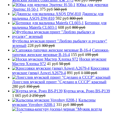
женский Rentex collections ХЖ 57-3
408 руб
510 руб
Юбка для девочки
Эратекс H-50-1
375 руб
560 руб
Джинсы для
мальчика ASQS DW-810
592 руб
800 руб
Ботинки для
мальчика Maierfa CL603-1
608 руб
800 руб
Футболка мужская принт "Люблю рыбалку и русалку"
зеленый
228 руб
300 руб
Сапожки-
тапочки женские меховые B-16-4
155 руб
199 руб
Носки мужские
Мастер Хлопка 972
41 руб
50 руб
Кроссовки
мужские (зима) Aowei A2679-4
891 руб
1 100 руб
Лонгслив мужской принт "Сделано в СССР" красный
280 руб
350 руб
Куртка муж. Pogo BS-P139
1 665 руб
2 250 руб
Кальсоны
мужские Vovoboy 0208-1
311 руб
380 руб