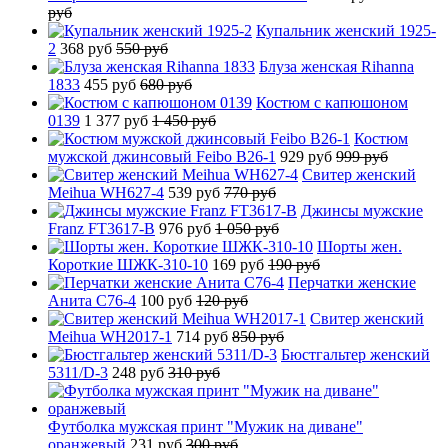
руб
Купальник женский 1925-
2
368 руб
550 руб
Блуза женская Rihanna
1833
455 руб
680 руб
Костюм с капюшоном
0139
1 377 руб
1 450 руб
Костюм
мужской джинсовый Feibo B26-1
929 руб
999 руб
Свитер женский
Meihua WH627-4
539 руб
770 руб
Джинсы мужские
Franz FT3617-B
976 руб
1 050 руб
Шорты жен.
Короткие ШЖК-310-10
169 руб
190 руб
Перчатки женские
Анита C76-4
100 руб
120 руб
Свитер женский
Meihua WH2017-1
714 руб
850 руб
Бюстгальтер женский
5311/D-3
248 руб
310 руб
Футболка мужская принт "Мужик на диване"
оранжевый
231 руб
300 руб