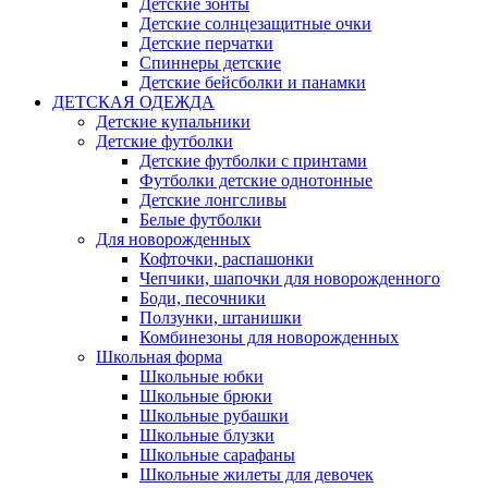
Детские зонты
Детские солнцезащитные очки
Детские перчатки
Спиннеры детские
Детские бейсболки и панамки
ДЕТСКАЯ ОДЕЖДА
Детские купальники
Детские футболки
Детские футболки с принтами
Футболки детские однотонные
Детские лонгсливы
Белые футболки
Для новорожденных
Кофточки, распашонки
Чепчики, шапочки для новорожденного
Боди, песочники
Ползунки, штанишки
Комбинезоны для новорожденных
Школьная форма
Школьные юбки
Школьные брюки
Школьные рубашки
Школьные блузки
Школьные сарафаны
Школьные жилеты для девочек