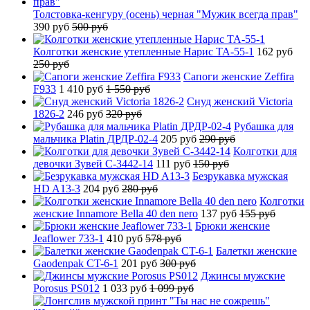
Толстовка-кенгуру (осень) черная "Мужик всегда прав"
390 руб
500 руб
Колготки женские утепленные Нарис TA-55-1
162 руб
250 руб
Сапоги женские Zeffira
F933
1 410 руб
1 550 руб
Снуд женский Victoria
1826-2
246 руб
320 руб
Рубашка для
мальчика Platin ДРДР-02-4
205 руб
290 руб
Колготки для
девочки Зувей C-3442-14
111 руб
150 руб
Безрукавка мужская
HD A13-3
204 руб
280 руб
Колготки
женские Innamore Bella 40 den nero
137 руб
155 руб
Брюки женские
Jeaflower 733-1
410 руб
578 руб
Балетки женские
Gaodenpak CT-6-1
201 руб
300 руб
Джинсы мужские
Porosus PS012
1 033 руб
1 099 руб