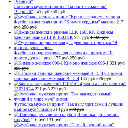
Лонгслив мужской принт "Ты нас не сожрешь"
"Черный"
245 руб
350 руб
Футболка женская принт "Крым с сердцем" малина
217
руб
250 руб
Джинсы
женские рваные LLK 1603KK
971 руб
1 199 руб
Футболка подростковая для девочки с принтом "Я
просто душка" роял
177 руб
250 руб
Кимоно женское 096-1
331 руб
399 руб
Сапожки-
тапочки женские меховые B-15-4
145 руб
220 руб
Бюстгальтер женский
T1031/C-4
221 руб
270 руб
Футболка мужская принт "Так выглядит самый лучший
в мире муж" лимон
213 руб
300 руб
Шапочка дет. светло-
голубой
116 руб
131 руб