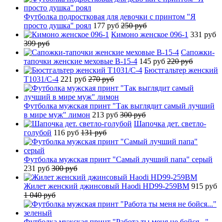
Футболка подростковая для девочки с принтом "Я
просто душка" роял
177 руб
250 руб
Кимоно женское 096-1
331 руб
399 руб
Сапожки-
тапочки женские меховые B-15-4
145 руб
220 руб
Бюстгальтер женский
T1031/C-4
221 руб
270 руб
Футболка мужская принт "Так выглядит самый лучший
в мире муж" лимон
213 руб
300 руб
Шапочка дет. светло-
голубой
116 руб
131 руб
Футболка мужская принт "Самый лучший папа" серый
231 руб
300 руб
Жилет женский джинсовый Haodi HD99-259BM
915 руб
1 040 руб
Футболка мужская принт "Работа ты меня не бойся..."