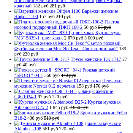
Лонгслив женский принт "Брюнетки правят миром"
красный
182 руб
281 руб
Варежки женские
Эйфел 1100
157 руб
210 руб
Платок
носовой подарочный ПЖП-100-2
50 руб
55 руб
Куртка муж.
"М3" 5839-1, цвет хаки.
2 670 руб
3 000 руб
Футболка женская Мос Ян Текс "Светло-розовый"
189
руб
220 руб
Трусы женские ТЖ-1717
27
руб
40 руб
Рюкзак детский
"SPORT" 04-1
360 руб
440 руб
Перчатки
мужские Norstar 012 перчатки
158 руб
170 руб
Сланцы женские
СЖ-1034-1
97 руб
120 руб
Куртка мужская
Aibianocel D25-2
1 845 руб
2 050 руб
Бриджи мужские Feibo
B18-2
408 руб
510 руб
Джинсы мужские
Akimbo J-108
561 руб
720 руб