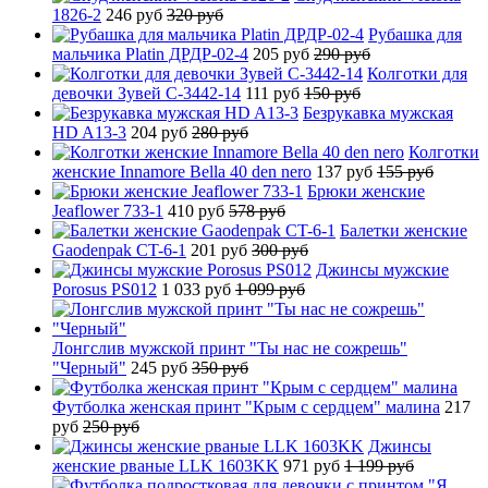
1826-2
246 руб
320 руб
Рубашка для
мальчика Platin ДРДР-02-4
205 руб
290 руб
Колготки для
девочки Зувей C-3442-14
111 руб
150 руб
Безрукавка мужская
HD A13-3
204 руб
280 руб
Колготки
женские Innamore Bella 40 den nero
137 руб
155 руб
Брюки женские
Jeaflower 733-1
410 руб
578 руб
Балетки женские
Gaodenpak CT-6-1
201 руб
300 руб
Джинсы мужские
Porosus PS012
1 033 руб
1 099 руб
Лонгслив мужской принт "Ты нас не сожрешь"
"Черный"
245 руб
350 руб
Футболка женская принт "Крым с сердцем" малина
217
руб
250 руб
Джинсы
женские рваные LLK 1603KK
971 руб
1 199 руб