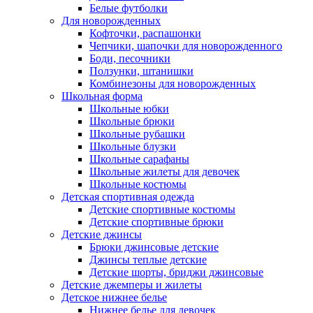
Белые футболки
Для новорожденных
Кофточки, распашонки
Чепчики, шапочки для новорожденного
Боди, песочники
Ползунки, штанишки
Комбинезоны для новорожденных
Школьная форма
Школьные юбки
Школьные брюки
Школьные рубашки
Школьные блузки
Школьные сарафаны
Школьные жилеты для девочек
Школьные костюмы
Детская спортивная одежда
Детские спортивные костюмы
Детские спортивные брюки
Детские джинсы
Брюки джинсовые детские
Джинсы теплые детские
Детские шорты, бриджи джинсовые
Детские джемперы и жилеты
Детское нижнее белье
Нижнее белье для девочек