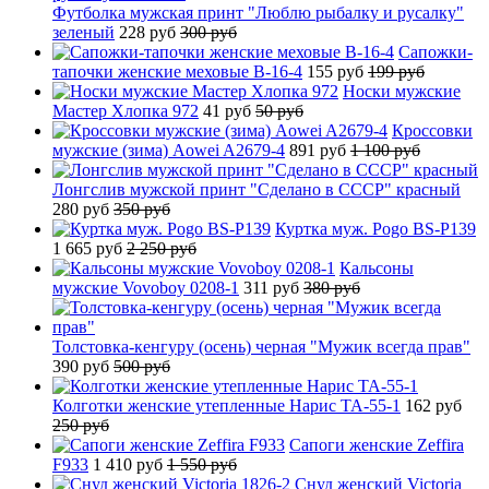
Футболка мужская принт "Люблю рыбалку и русалку"
зеленый
228 руб
300 руб
Сапожки-
тапочки женские меховые B-16-4
155 руб
199 руб
Носки мужские
Мастер Хлопка 972
41 руб
50 руб
Кроссовки
мужские (зима) Aowei A2679-4
891 руб
1 100 руб
Лонгслив мужской принт "Сделано в СССР" красный
280 руб
350 руб
Куртка муж. Pogo BS-P139
1 665 руб
2 250 руб
Кальсоны
мужские Vovoboy 0208-1
311 руб
380 руб
Толстовка-кенгуру (осень) черная "Мужик всегда прав"
390 руб
500 руб
Колготки женские утепленные Нарис TA-55-1
162 руб
250 руб
Сапоги женские Zeffira
F933
1 410 руб
1 550 руб
Снуд женский Victoria