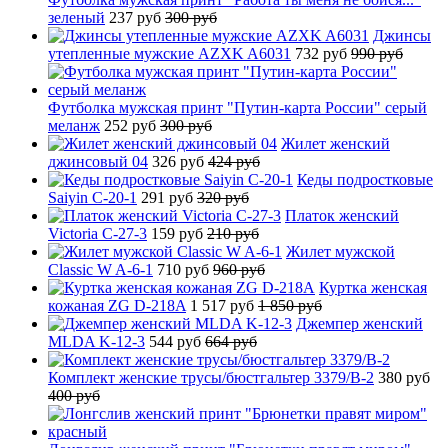
зеленый
237 руб
300 руб
Джинсы
утепленные мужские AZXK A6031
732 руб
990 руб
Футболка мужская принт "Путин-карта России" серый
меланж
252 руб
300 руб
Жилет женский
джинсовый 04
326 руб
424 руб
Кеды подростковые
Saiyin C-20-1
291 руб
320 руб
Платок женский
Victoria C-27-3
159 руб
210 руб
Жилет мужской
Classic W A-6-1
710 руб
960 руб
Куртка женская
кожаная ZG D-218A
1 517 руб
1 850 руб
Джемпер женский
MLDA K-12-3
544 руб
664 руб
Комплект женские трусы/бюстгальтер 3379/B-2
380 руб
400 руб