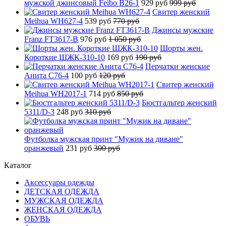
мужской джинсовый Feibo B26-1
929 руб
999 руб
Свитер женский
Meihua WH627-4
539 руб
770 руб
Джинсы мужские
Franz FT3617-B
976 руб
1 050 руб
Шорты жен.
Короткие ШЖК-310-10
169 руб
190 руб
Перчатки женские
Анита C76-4
100 руб
120 руб
Свитер женский
Meihua WH2017-1
714 руб
850 руб
Бюстгальтер женский
5311/D-3
248 руб
310 руб
Футболка мужская принт "Мужик на диване"
оранжевый
231 руб
300 руб
Каталог
Аксессуары одежды
ДЕТСКАЯ ОДЕЖДА
МУЖСКАЯ ОДЕЖДА
ЖЕНСКАЯ ОДЕЖДА
ОБУВЬ