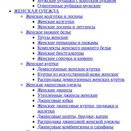
Мужские рубашки с коротким рукавом
Однотонные рубашки мужские
ЖЕНСКАЯ ОДЕЖДА
Женские колготки и лосины
Женские колготки
Женские лосины и леггинсы
Женское нижнее белье
Трусы женские
Женские пеньюары и пижамы
Комплекты женского нижнего белья
Женские бюстгальтеры
Женские сорочки и кимоно
Женские куртки
Демисезонные женские куртки
Куртки из искусственной кожи женские
Распродажа демисезонных женских курток
Женская джинсовая одежда
Женские джинсы
Утепленные джинсы женские
Джинсовые юбки
Женские джинсовые куртки, пиджаки и
жилетки
Джинсовые шорты, бриджи, капри
Распродажа джинсовой женской одежды
Джинсовые комбинезоны и сарафаны