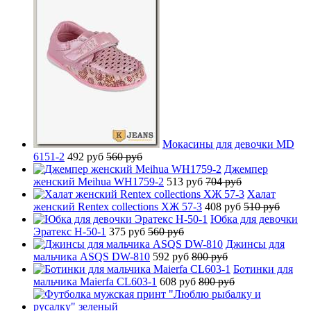
Мокасины для девочки MD
6151-2
492 руб
560 руб
Джемпер
женский Meihua WH1759-2
513 руб
704 руб
Халат
женский Rentex collections ХЖ 57-3
408 руб
510 руб
Юбка для девочки
Эратекс H-50-1
375 руб
560 руб
Джинсы для
мальчика ASQS DW-810
592 руб
800 руб
Ботинки для
мальчика Maierfa CL603-1
608 руб
800 руб