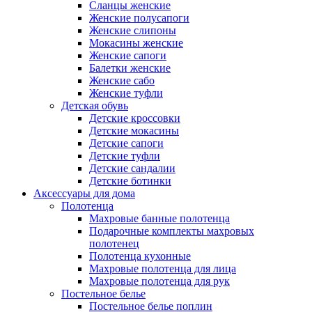
Сланцы женские
Женские полусапоги
Женские слипоны
Мокасины женские
Женские сапоги
Балетки женские
Женские сабо
Женские туфли
Детская обувь
Детские кроссовки
Детские мокасины
Детские сапоги
Детские туфли
Детские сандалии
Детские ботинки
Аксессуары для дома
Полотенца
Махровые банные полотенца
Подарочные комплекты махровых
полотенец
Полотенца кухонные
Махровые полотенца для лица
Махровые полотенца для рук
Постельное белье
Постельное белье поплин