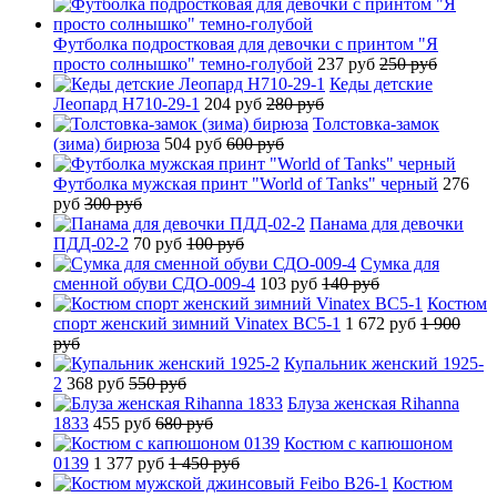
Футболка подростковая для девочки с принтом "Я
просто солнышко" темно-голубой
237 руб
250 руб
Кеды детские
Леопард H710-29-1
204 руб
280 руб
Толстовка-замок
(зима) бирюза
504 руб
600 руб
Футболка мужская принт "World of Tanks" черный
276
руб
300 руб
Панама для девочки
ПДД-02-2
70 руб
100 руб
Сумка для
сменной обуви СДО-009-4
103 руб
140 руб
Костюм
спорт женский зимний Vinatex BC5-1
1 672 руб
1 900
руб
Купальник женский 1925-
2
368 руб
550 руб
Блуза женская Rihanna
1833
455 руб
680 руб
Костюм с капюшоном
0139
1 377 руб
1 450 руб
Костюм