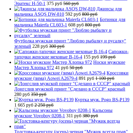
Эратекс H-50-1
375 руб
560 руб
Джинсы для
мальчика ASQS DW-810
592 руб
800 руб
Ботинки для
мальчика Maierfa CL603-1
608 руб
800 руб
Футболка мужская принт "Люблю рыбалку и русалку"
зеленый
228 руб
300 руб
Сапожки-
тапочки женские меховые B-16-4
155 руб
199 руб
Носки мужские
Мастер Хлопка 972
41 руб
50 руб
Кроссовки
мужские (зима) Aowei A2679-4
891 руб
1 100 руб
Лонгслив мужской принт "Сделано в СССР" красный
280 руб
350 руб
Куртка муж. Pogo BS-P139
1 665 руб
2 250 руб
Кальсоны
мужские Vovoboy 0208-1
311 руб
380 руб
Толстовка-кенгуру (осень) черная "Мужик всегда прав"