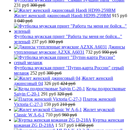
231 руб
300 руб
Жилет женский джинсовый Haodi HD99-259BM
915 руб
1 040 руб
Футболка мужская принт "Работа ты меня не бойся..."
зеленый
237 руб
300 руб
Джинсы
утепленные мужские AZXK A6031
732 руб
990 руб
Футболка мужская принт "Путин-карта России" серый
меланж
252 руб
300 руб
Жилет женский
джинсовый 04
326 руб
424 руб
Кеды подростковые
Saiyin C-20-1
291 руб
320 руб
Платок женский
Victoria C-27-3
159 руб
210 руб
Жилет мужской
Classic W A-6-1
710 руб
960 руб
Куртка женская
кожаная ZG D-218A
1 517 руб
1 850 руб