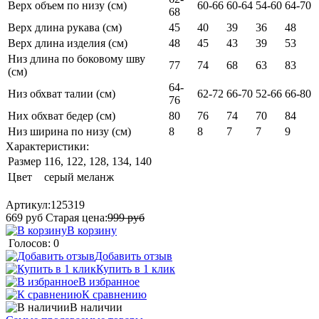
Верх объем по низу (см)
60-66
60-64
54-60
64-70
68
Верх длина рукава (см)
45
40
39
36
48
Верх длина изделия (см)
48
45
43
39
53
Низ длина по боковому шву
77
74
68
63
83
(см)
64-
Низ обхват талии (см)
62-72
66-70
52-66
66-80
76
Них обхват бедер (см)
80
76
74
70
84
Низ ширина по низу (см)
8
8
7
7
9
Характеристики:
Размер
116, 122, 128, 134, 140
Цвет
серый меланж
Артикул:
125319
669
руб
Старая цена:
999
руб
В корзину
Голосов: 0
Добавить отзыв
Купить в 1 клик
В избранное
К сравнению
В наличии