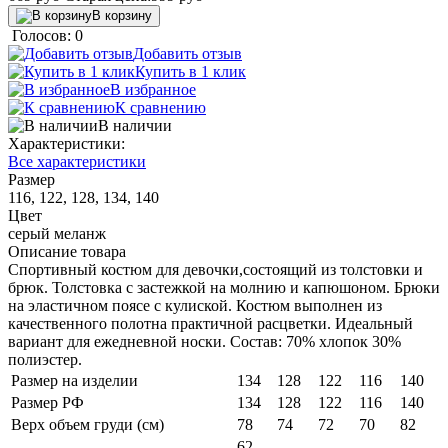
В корзину
Голосов: 0
Добавить отзыв
Купить в 1 клик
В избранное
К сравнению
В наличии
Характеристики:
Все характеристики
Размер
116, 122, 128, 134, 140
Цвет
серый меланж
Описание товара
Cпортивный костюм для девочки,состоящий из толстовки и
брюк. Толстовка с застежкой на молнию и капюшоном. Брюки
на эластичном поясе с кулиской. Костюм выполнен из
качественного полотна практичной расцветки. Идеальный
вариант для ежедневной носки. Состав: 70% хлопок 30%
полиэстер.
Размер на изделии
134
128
122
116
140
Размер РФ
134
128
122
116
140
Верх объем груди (см)
78
74
72
70
82
62-