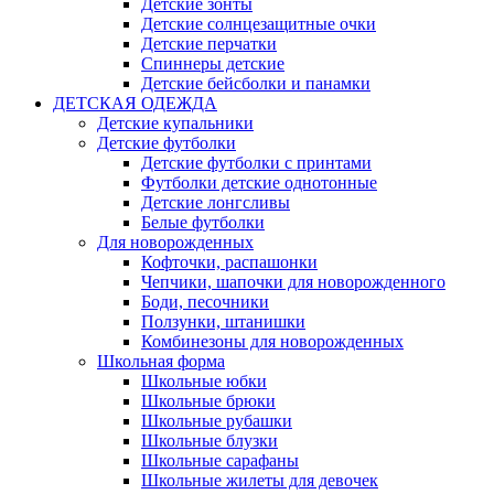
Детские зонты
Детские солнцезащитные очки
Детские перчатки
Спиннеры детские
Детские бейсболки и панамки
ДЕТСКАЯ ОДЕЖДА
Детские купальники
Детские футболки
Детские футболки с принтами
Футболки детские однотонные
Детские лонгсливы
Белые футболки
Для новорожденных
Кофточки, распашонки
Чепчики, шапочки для новорожденного
Боди, песочники
Ползунки, штанишки
Комбинезоны для новорожденных
Школьная форма
Школьные юбки
Школьные брюки
Школьные рубашки
Школьные блузки
Школьные сарафаны
Школьные жилеты для девочек