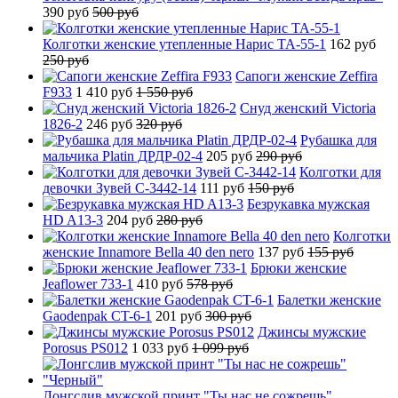
390 руб
500 руб
Колготки женские утепленные Нарис TA-55-1
162 руб
250 руб
Сапоги женские Zeffira
F933
1 410 руб
1 550 руб
Снуд женский Victoria
1826-2
246 руб
320 руб
Рубашка для
мальчика Platin ДРДР-02-4
205 руб
290 руб
Колготки для
девочки Зувей C-3442-14
111 руб
150 руб
Безрукавка мужская
HD A13-3
204 руб
280 руб
Колготки
женские Innamore Bella 40 den nero
137 руб
155 руб
Брюки женские
Jeaflower 733-1
410 руб
578 руб
Балетки женские
Gaodenpak CT-6-1
201 руб
300 руб
Джинсы мужские
Porosus PS012
1 033 руб
1 099 руб
Лонгслив мужской принт "Ты нас не сожрешь"