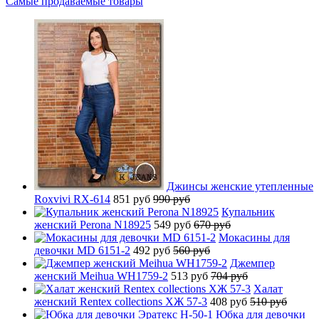
Самые продаваемые товары
Джинсы женские утепленные
Roxvivi RX-614
851 руб
990 руб
Купальник
женский Perona N18925
549 руб
670 руб
Мокасины для
девочки MD 6151-2
492 руб
560 руб
Джемпер
женский Meihua WH1759-2
513 руб
704 руб
Халат
женский Rentex collections ХЖ 57-3
408 руб
510 руб
Юбка для девочки