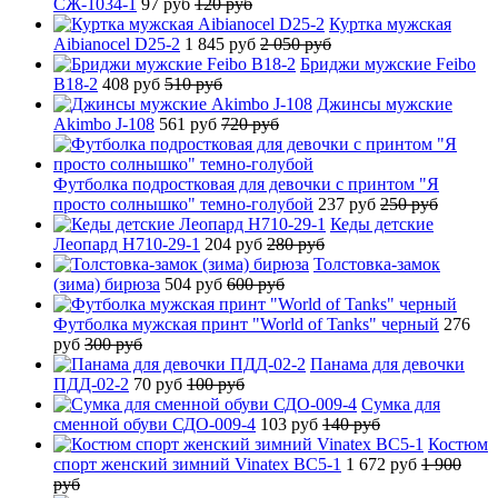
СЖ-1034-1
97 руб
120 руб
Куртка мужская
Aibianocel D25-2
1 845 руб
2 050 руб
Бриджи мужские Feibo
B18-2
408 руб
510 руб
Джинсы мужские
Akimbo J-108
561 руб
720 руб
Футболка подростковая для девочки с принтом "Я
просто солнышко" темно-голубой
237 руб
250 руб
Кеды детские
Леопард H710-29-1
204 руб
280 руб
Толстовка-замок
(зима) бирюза
504 руб
600 руб
Футболка мужская принт "World of Tanks" черный
276
руб
300 руб
Панама для девочки
ПДД-02-2
70 руб
100 руб
Сумка для
сменной обуви СДО-009-4
103 руб
140 руб
Костюм
спорт женский зимний Vinatex BC5-1
1 672 руб
1 900
руб