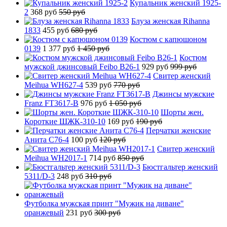
Купальник женский 1925-
2
368 руб
550 руб
Блуза женская Rihanna
1833
455 руб
680 руб
Костюм с капюшоном
0139
1 377 руб
1 450 руб
Костюм
мужской джинсовый Feibo B26-1
929 руб
999 руб
Свитер женский
Meihua WH627-4
539 руб
770 руб
Джинсы мужские
Franz FT3617-B
976 руб
1 050 руб
Шорты жен.
Короткие ШЖК-310-10
169 руб
190 руб
Перчатки женские
Анита C76-4
100 руб
120 руб
Свитер женский
Meihua WH2017-1
714 руб
850 руб
Бюстгальтер женский
5311/D-3
248 руб
310 руб
Футболка мужская принт "Мужик на диване"
оранжевый
231 руб
300 руб