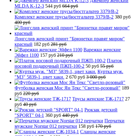
Джемпер женский
MLDA K-12-3
544 руб
664 руб
Комплект женские трусы/бюстгальтер 3379/B-2
380 руб
400 руб
Лонгслив женский принт "Брюнетки правят миром"
красный
182 руб
281 руб
Варежки женские
Эйфел 1100
157 руб
210 руб
Платок
носовой подарочный ПЖП-100-2
50 руб
55 руб
Куртка муж.
"М3" 5839-1, цвет хаки.
2 670 руб
3 000 руб
Футболка женская Мос Ян Текс "Светло-розовый"
189
руб
220 руб
Трусы женские ТЖ-1717
27
руб
40 руб
Рюкзак детский
"SPORT" 04-1
360 руб
440 руб
Перчатки
мужские Norstar 012 перчатки
158 руб
170 руб
Сланцы женские