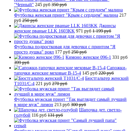
"Черный"
245 руб
350 руб
Футболка женская принт "Крым с сердцем" малина
217
руб
250 руб
Джинсы
женские рваные LLK 1603KK
971 руб
1 199 руб
Футболка подростковая для девочки с принтом "Я
просто душка" роял
177 руб
250 руб
Кимоно женское 096-1
331 руб
399 руб
Сапожки-
тапочки женские меховые B-15-4
145 руб
220 руб
Бюстгальтер женский
T1031/C-4
221 руб
270 руб
Футболка мужская принт "Так выглядит самый лучший
в мире муж" лимон
213 руб
300 руб
Шапочка дет. светло-
голубой
116 руб
131 руб
Футболка мужская принт "Самый лучший папа" серый