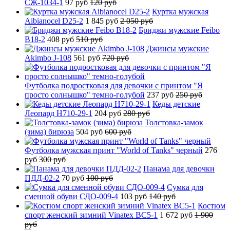
СЖ-1034-1
97 руб
120 руб
Куртка мужская
Aibianocel D25-2
1 845 руб
2 050 руб
Бриджи мужские Feibo
B18-2
408 руб
510 руб
Джинсы мужские
Akimbo J-108
561 руб
720 руб
Футболка подростковая для девочки с принтом "Я
просто солнышко" темно-голубой
237 руб
250 руб
Кеды детские
Леопард H710-29-1
204 руб
280 руб
Толстовка-замок
(зима) бирюза
504 руб
600 руб
Футболка мужская принт "World of Tanks" черный
276
руб
300 руб
Панама для девочки
ПДД-02-2
70 руб
100 руб
Сумка для
сменной обуви СДО-009-4
103 руб
140 руб
Костюм
спорт женский зимний Vinatex BC5-1
1 672 руб
1 900
руб