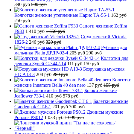
390 руб
500 руб
Колготки женские утепленные Нарис TA-55-1
162 руб
250 руб
Сапоги женские Zeffira
F933
1 410 руб
1 550 руб
Снуд женский Victoria
1826-2
246 руб
320 руб
Рубашка для
мальчика Platin ДРДР-02-4
205 руб
290 руб
Колготки для
девочки Зувей C-3442-14
111 руб
150 руб
Безрукавка мужская
HD A13-3
204 руб
280 руб
Колготки
женские Innamore Bella 40 den nero
137 руб
155 руб
Брюки женские
Jeaflower 733-1
410 руб
578 руб
Балетки женские
Gaodenpak CT-6-1
201 руб
300 руб
Джинсы мужские
Porosus PS012
1 033 руб
1 099 руб
Лонгслив мужской принт "Ты нас не сожрешь"