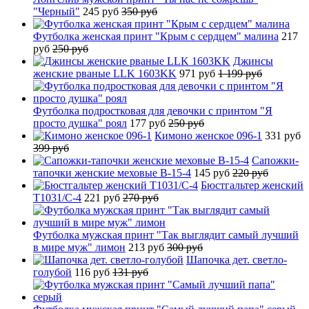
"Черный"
245 руб
350 руб
Футболка женская принт "Крым с сердцем" малина
217
руб
250 руб
Джинсы
женские рваные LLK 1603KK
971 руб
1 199 руб
Футболка подростковая для девочки с принтом "Я
просто душка" роял
177 руб
250 руб
Кимоно женское 096-1
331 руб
399 руб
Сапожки-
тапочки женские меховые B-15-4
145 руб
220 руб
Бюстгальтер женский
T1031/C-4
221 руб
270 руб
Футболка мужская принт "Так выглядит самый лучший
в мире муж" лимон
213 руб
300 руб
Шапочка дет. светло-
голубой
116 руб
131 руб