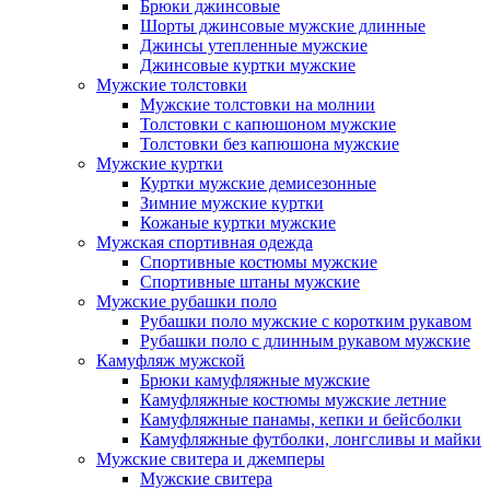
Брюки джинсовые
Шорты джинсовые мужские длинные
Джинсы утепленные мужские
Джинсовые куртки мужские
Мужские толстовки
Мужские толстовки на молнии
Толстовки с капюшоном мужские
Толстовки без капюшона мужские
Мужские куртки
Куртки мужские демисезонные
Зимние мужские куртки
Кожаные куртки мужские
Мужская спортивная одежда
Спортивные костюмы мужские
Спортивные штаны мужские
Мужские рубашки поло
Рубашки поло мужские с коротким рукавом
Рубашки поло с длинным рукавом мужские
Камуфляж мужской
Брюки камуфляжные мужские
Камуфляжные костюмы мужские летние
Камуфляжные панамы, кепки и бейсболки
Камуфляжные футболки, лонгсливы и майки
Мужские свитера и джемперы
Мужские свитера