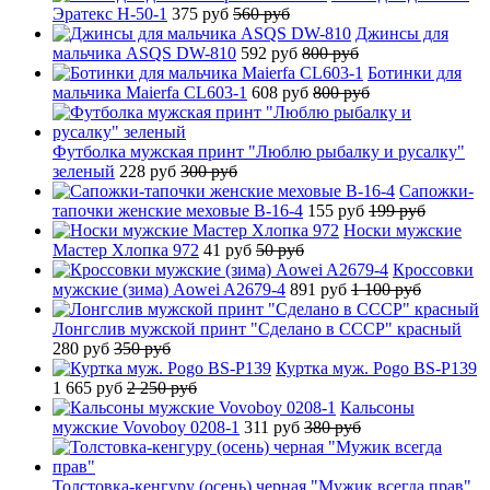
Эратекс H-50-1
375 руб
560 руб
Джинсы для
мальчика ASQS DW-810
592 руб
800 руб
Ботинки для
мальчика Maierfa CL603-1
608 руб
800 руб
Футболка мужская принт "Люблю рыбалку и русалку"
зеленый
228 руб
300 руб
Сапожки-
тапочки женские меховые B-16-4
155 руб
199 руб
Носки мужские
Мастер Хлопка 972
41 руб
50 руб
Кроссовки
мужские (зима) Aowei A2679-4
891 руб
1 100 руб
Лонгслив мужской принт "Сделано в СССР" красный
280 руб
350 руб
Куртка муж. Pogo BS-P139
1 665 руб
2 250 руб
Кальсоны
мужские Vovoboy 0208-1
311 руб
380 руб
Толстовка-кенгуру (осень) черная "Мужик всегда прав"