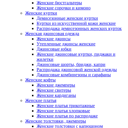
Женские бюстгальтеры
Женские сорочки и кимоно
Женские куртки
Демисезонные женские куртки
Куртки из искусственной кожи женские
Распродажа демисезонных женских курток
Женская джинсовая одежда
Женские джинсы
Утепленные джинсы женские
Джинсовые юбки
Женские джинсовые куртки, пиджаки и
жилетки
Джинсовые шорты, бриджи, капри
Распродажа джинсовой женской одежды
Джинсовые комбинезоны и сарафаны
Женские кофты
Женские джемперы
Женские свитеры
Женские кардиганы
Женские платья
Женские платья трикотажные
Женские платья хлопковые
Женские платья по распродаже
Женские толстовки, джемперы
Женские толстовки с капюшоном