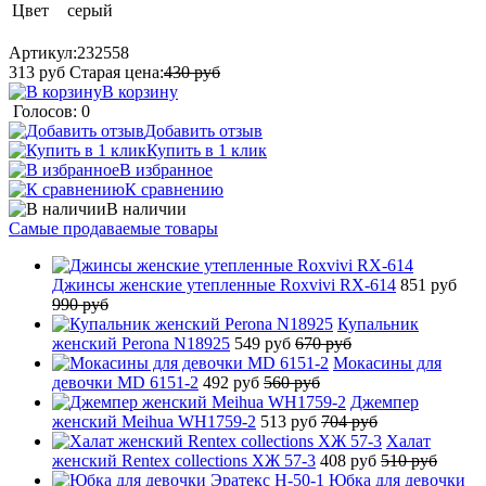
Цвет
серый
Артикул:
232558
313
руб
Старая цена:
430
руб
В корзину
Голосов: 0
Добавить отзыв
Купить в 1 клик
В избранное
К сравнению
В наличии
Самые продаваемые товары
Джинсы женские утепленные Roxvivi RX-614
851 руб
990 руб
Купальник
женский Perona N18925
549 руб
670 руб
Мокасины для
девочки MD 6151-2
492 руб
560 руб
Джемпер
женский Meihua WH1759-2
513 руб
704 руб
Халат
женский Rentex collections ХЖ 57-3
408 руб
510 руб
Юбка для девочки