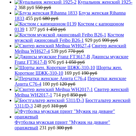
Купальник женский 1925-
2
368 руб
550 руб
Блуза женская Rihanna
1833
455 руб
680 руб
Костюм с капюшоном
0139
1 377 руб
1 450 руб
Костюм
мужской джинсовый Feibo B26-1
929 руб
999 руб
Свитер женский
Meihua WH627-4
539 руб
770 руб
Джинсы мужские
Franz FT3617-B
976 руб
1 050 руб
Шорты жен.
Короткие ШЖК-310-10
169 руб
190 руб
Перчатки женские
Анита C76-4
100 руб
120 руб
Свитер женский
Meihua WH2017-1
714 руб
850 руб
Бюстгальтер женский
5311/D-3
248 руб
310 руб
Футболка мужская принт "Мужик на диване"
оранжевый
231 руб
300 руб