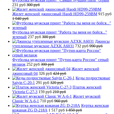
Футболка мужская принт "Самый лучший папа" серый
231 руб
300 руб
Жилет женский джинсовый Haodi HD99-259BM
915 руб
1 040 руб
Футболка мужская принт "Работа ты меня не бойся..."
зеленый
237 руб
300 руб
Джинсы
утепленные мужские AZXK A6031
732 руб
990 руб
Футболка мужская принт "Путин-карта России" серый
меланж
252 руб
300 руб
Жилет женский
джинсовый 04
326 руб
424 руб
Кеды подростковые
Saiyin C-20-1
291 руб
320 руб
Платок женский
Victoria C-27-3
159 руб
210 руб
Жилет мужской
Classic W A-6-1
710 руб
960 руб
Куртка женская
кожаная ZG D-218A
1 517 руб
1 850 руб