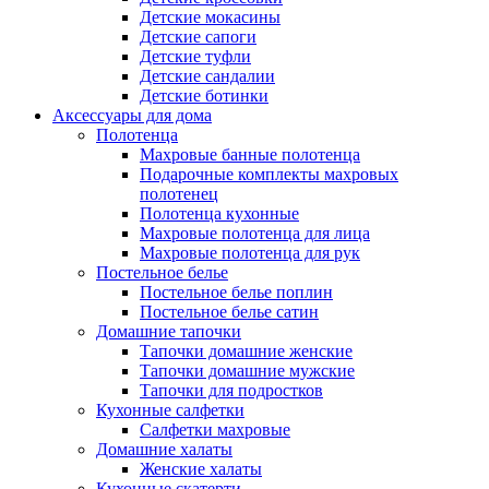
Детские мокасины
Детские сапоги
Детские туфли
Детские сандалии
Детские ботинки
Аксессуары для дома
Полотенца
Махровые банные полотенца
Подарочные комплекты махровых
полотенец
Полотенца кухонные
Махровые полотенца для лица
Махровые полотенца для рук
Постельное белье
Постельное белье поплин
Постельное белье сатин
Домашние тапочки
Тапочки домашние женские
Тапочки домашние мужские
Тапочки для подростков
Кухонные салфетки
Салфетки махровые
Домашние халаты
Женские халаты
Кухонные скатерти