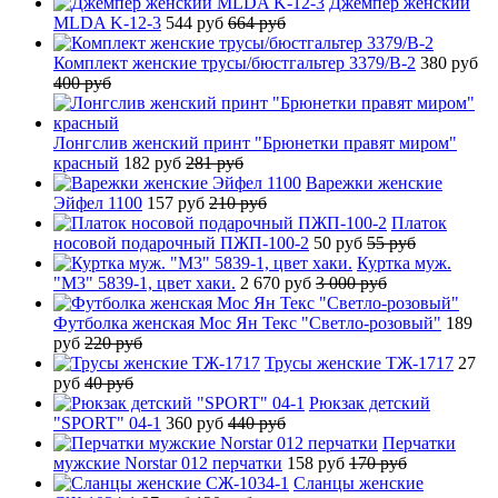
Джемпер женский
MLDA K-12-3
544 руб
664 руб
Комплект женские трусы/бюстгальтер 3379/B-2
380 руб
400 руб
Лонгслив женский принт "Брюнетки правят миром"
красный
182 руб
281 руб
Варежки женские
Эйфел 1100
157 руб
210 руб
Платок
носовой подарочный ПЖП-100-2
50 руб
55 руб
Куртка муж.
"М3" 5839-1, цвет хаки.
2 670 руб
3 000 руб
Футболка женская Мос Ян Текс "Светло-розовый"
189
руб
220 руб
Трусы женские ТЖ-1717
27
руб
40 руб
Рюкзак детский
"SPORT" 04-1
360 руб
440 руб
Перчатки
мужские Norstar 012 перчатки
158 руб
170 руб
Сланцы женские