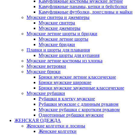
Камуфляжные костюмы мужские летние
Камуфляжные панамы, кепки и бейсболки
Камуфляжные футболки, лонгсливы и майки
Мужские свитера и джемперы
Мужские свитера
Мужские джемперы
Мужские летние шорты и бриджи
Мужские летние шорты
Мужские бриджи
Плавки и шорты для плавания
Мужские шорты для купания
Мужские летние костюмы из хлопка
Мужские ветровки
Мужские брюки
Брюки мужские летние классические
Брюки мужские широкие
Брюки мужские зауженные классические
Мужские рубашки
Рубашки в клетку мужские
Рубашки мужские с длинным рукавом
Мужские рубашки с коротким рукавом
Однотонные рубашки мужские
ЖЕНСКАЯ ОДЕЖДА
Женские колготки и лосины
Женские колготки