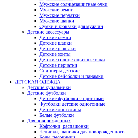
Мужские солнцезащитные очки
Мужские ремни
Мужские перчатки
Мужские шапки
Сумки и рюкзаки для мужчин
Детские аксессуары
Детские ремни
Детские шапки
Детские рюкзаки
Детские зонты
Детские солнцезащитные очки
Детские перчатки
Спиннеры детские
Детские бейсболки и панамки
ДЕТСКАЯ ОДЕЖДА
Детские купальники
Детские футболки
Детские футболки с принтами
Футболки детские однотонные
Детские лонгсливы
Белые футболки
Для новорожденных
Кофточки, распашонки
Чепчики, шапочки для новорожденного
Боди, песочники