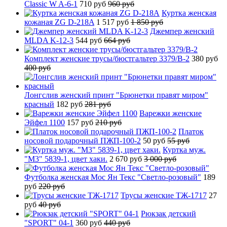
Classic W A-6-1
710 руб
960 руб
Куртка женская
кожаная ZG D-218A
1 517 руб
1 850 руб
Джемпер женский
MLDA K-12-3
544 руб
664 руб
Комплект женские трусы/бюстгальтер 3379/B-2
380 руб
400 руб
Лонгслив женский принт "Брюнетки правят миром"
красный
182 руб
281 руб
Варежки женские
Эйфел 1100
157 руб
210 руб
Платок
носовой подарочный ПЖП-100-2
50 руб
55 руб
Куртка муж.
"М3" 5839-1, цвет хаки.
2 670 руб
3 000 руб
Футболка женская Мос Ян Текс "Светло-розовый"
189
руб
220 руб
Трусы женские ТЖ-1717
27
руб
40 руб
Рюкзак детский
"SPORT" 04-1
360 руб
440 руб