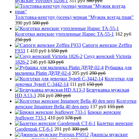
мужские Vovoboy 0208-1
311 руб
380 руб
Толстовка-кенгуру (осень) черная "Мужик всегда прав"
390 руб
500 руб
Колготки женские утепленные Нарис TA-55-1
162 руб
250 руб
Сапоги женские Zeffira
F933
1 410 руб
1 550 руб
Снуд женский Victoria
1826-2
246 руб
320 руб
Рубашка для
мальчика Platin ДРДР-02-4
205 руб
290 руб
Колготки для
девочки Зувей C-3442-14
111 руб
150 руб
Безрукавка мужская
HD A13-3
204 руб
280 руб
Колготки
женские Innamore Bella 40 den nero
137 руб
155 руб
Брюки женские
Jeaflower 733-1
410 руб
578 руб
Балетки женские
Gaodenpak CT-6-1
201 руб
300 руб
Джинсы мужские