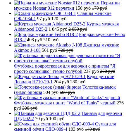
Перчатки
мужские Norstar 012 перчатки
158 руб
170 руб
Сланцы женские
СЖ-1034-1
97 руб
120 руб
Куртка мужская
Aibianocel D25-2
1 845 руб
2 050 руб
Бриджи мужские Feibo
B18-2
408 руб
510 руб
Джинсы мужские
Akimbo J-108
561 руб
720 руб
Футболка подростковая для девочки с принтом "Я
просто солнышко" темно-голубой
237 руб
250 руб
Кеды детские
Леопард H710-29-1
204 руб
280 руб
Толстовка-замок
(зима) бирюза
504 руб
600 руб
Футболка мужская принт "World of Tanks" черный
276
руб
300 руб
Панама для девочки
ПДД-02-2
70 руб
100 руб
Сумка для
сменной обуви СДО-009-4
103 руб
140 руб