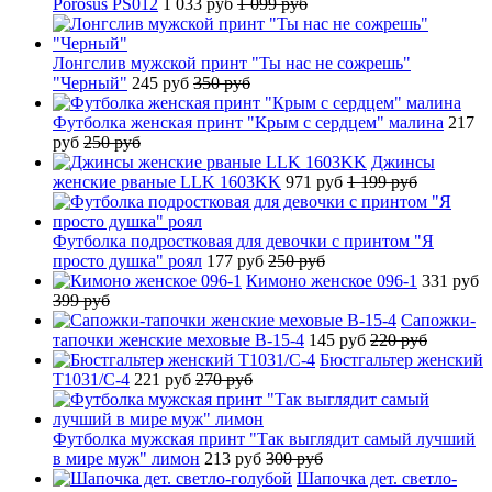
Porosus PS012
1 033 руб
1 099 руб
Лонгслив мужской принт "Ты нас не сожрешь"
"Черный"
245 руб
350 руб
Футболка женская принт "Крым с сердцем" малина
217
руб
250 руб
Джинсы
женские рваные LLK 1603KK
971 руб
1 199 руб
Футболка подростковая для девочки с принтом "Я
просто душка" роял
177 руб
250 руб
Кимоно женское 096-1
331 руб
399 руб
Сапожки-
тапочки женские меховые B-15-4
145 руб
220 руб
Бюстгальтер женский
T1031/C-4
221 руб
270 руб
Футболка мужская принт "Так выглядит самый лучший
в мире муж" лимон
213 руб
300 руб
Шапочка дет. светло-