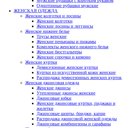
Мужские рубашки с коротким рукавом
Однотонные рубашки мужские
ЖЕНСКАЯ ОДЕЖДА
Женские колготки и лосины
Женские колготки
Женские лосины и леггинсы
Женское нижнее белье
Трусы женские
Женские пеньюары и пижамы
Комплекты женского нижнего белья
Женские бюстгальтеры
Женские сорочки и кимоно
Женские куртки
Демисезонные женские куртки
Куртки из искусственной кожи женские
Распродажа демисезонных женских курток
Женская джинсовая одежда
Женские джинсы
Утепленные джинсы женские
Джинсовые юбки
Женские джинсовые куртки, пиджаки и
жилетки
Джинсовые шорты, бриджи, капри
Распродажа джинсовой женской одежды
Джинсовые комбинезоны и сарафаны