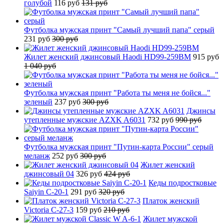
голубой
116 руб
131 руб
Футболка мужская принт "Самый лучший папа" серый
231 руб
300 руб
Жилет женский джинсовый Haodi HD99-259BM
915 руб
1 040 руб
Футболка мужская принт "Работа ты меня не бойся..."
зеленый
237 руб
300 руб
Джинсы
утепленные мужские AZXK A6031
732 руб
990 руб
Футболка мужская принт "Путин-карта России" серый
меланж
252 руб
300 руб
Жилет женский
джинсовый 04
326 руб
424 руб
Кеды подростковые
Saiyin C-20-1
291 руб
320 руб
Платок женский
Victoria C-27-3
159 руб
210 руб
Жилет мужской