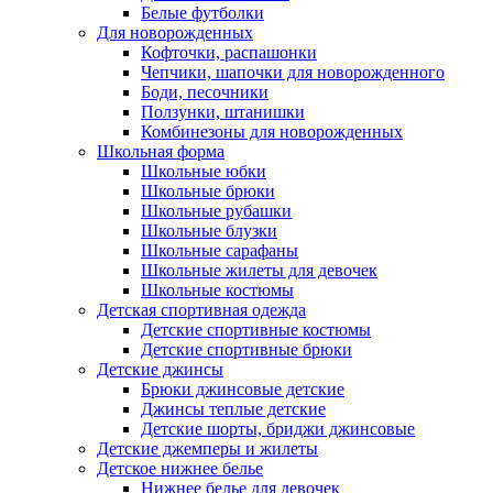
Белые футболки
Для новорожденных
Кофточки, распашонки
Чепчики, шапочки для новорожденного
Боди, песочники
Ползунки, штанишки
Комбинезоны для новорожденных
Школьная форма
Школьные юбки
Школьные брюки
Школьные рубашки
Школьные блузки
Школьные сарафаны
Школьные жилеты для девочек
Школьные костюмы
Детская спортивная одежда
Детские спортивные костюмы
Детские спортивные брюки
Детские джинсы
Брюки джинсовые детские
Джинсы теплые детские
Детские шорты, бриджи джинсовые
Детские джемперы и жилеты
Детское нижнее белье
Нижнее белье для девочек