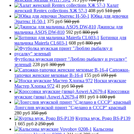
Халат
женский Rentex collections ХЖ 57-3
408 руб
510 руб
Юбка для девочки
Эратекс H-50-1
375 руб
560 руб
Джинсы для
мальчика ASQS DW-810
592 руб
800 руб
Ботинки для
мальчика Maierfa CL603-1
608 руб
800 руб
Футболка мужская принт "Люблю рыбалку и русалку"
зеленый
228 руб
300 руб
Сапожки-
тапочки женские меховые B-16-4
155 руб
199 руб
Носки мужские
Мастер Хлопка 972
41 руб
50 руб
Кроссовки
мужские (зима) Aowei A2679-4
891 руб
1 100 руб
Лонгслив мужской принт "Сделано в СССР" красный
280 руб
350 руб
Куртка муж. Pogo BS-P139
1 665 руб
2 250 руб
Кальсоны