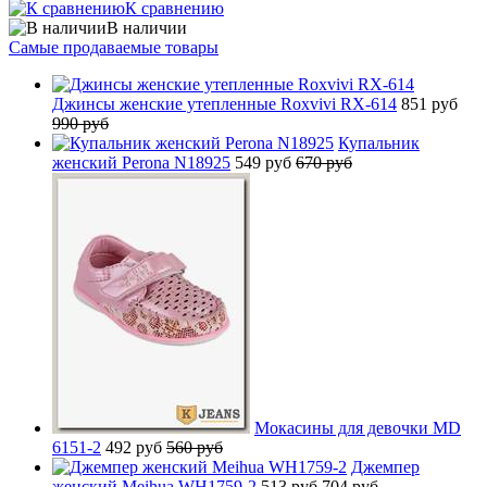
К сравнению
В наличии
Самые продаваемые товары
Джинсы женские утепленные Roxvivi RX-614
851 руб
990 руб
Купальник
женский Perona N18925
549 руб
670 руб
Мокасины для девочки MD
6151-2
492 руб
560 руб
Джемпер
женский Meihua WH1759-2
513 руб
704 руб