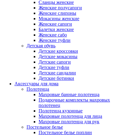
Сланцы женские
Женские полусапоги
Женские слипоны
Мокасины женские
Женские сапоги
Балетки женские
Женские сабо
Женские туфли
Детская обувь
Детские кроссовки
Детские мокасины
Детские сапоги
Детские туфли
Детские сандалии
Детские ботинки
Аксессуары для дома
Полотенца
Махровые банные полотенца
Подарочные комплекты махровых
полотенец
Полотенца кухонные
Махровые полотенца для лица
Махровые полотенца для рук
Постельное белье
Постельное белье поплин