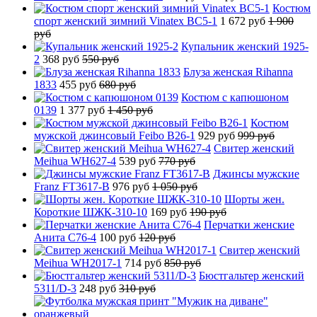
Костюм
спорт женский зимний Vinatex BC5-1
1 672 руб
1 900
руб
Купальник женский 1925-
2
368 руб
550 руб
Блуза женская Rihanna
1833
455 руб
680 руб
Костюм с капюшоном
0139
1 377 руб
1 450 руб
Костюм
мужской джинсовый Feibo B26-1
929 руб
999 руб
Свитер женский
Meihua WH627-4
539 руб
770 руб
Джинсы мужские
Franz FT3617-B
976 руб
1 050 руб
Шорты жен.
Короткие ШЖК-310-10
169 руб
190 руб
Перчатки женские
Анита C76-4
100 руб
120 руб
Свитер женский
Meihua WH2017-1
714 руб
850 руб
Бюстгальтер женский
5311/D-3
248 руб
310 руб