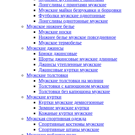
Лонгсливы с принтами мужские
Мужские майки безрукавки и борцовки
Футболки мужские однотонные
Лонгсливы однотонные мужские
Мужское нижнее белье
Мужские носки
Нижнее белье мужское повседневное
Мужское термобелье
Мужские джинсы
Брюки джинсовые
Шорты джинсовые мужские длинные
Джинсы утепленные мужские
Джинсовые куртки мужские
Мужские толстовки
Мужские толстовки на молнии
Толстовки с капюшоном мужские
Толстовки без капюшона мужские
Мужские куртки
Куртки мужские демисезонные
Зимние мужские куртки
Кожаные куртки мужские
Мужская спортивная одежда
Спортивные костюмы мужские
Спортивные штаны мужские
Мужские рубашки поло