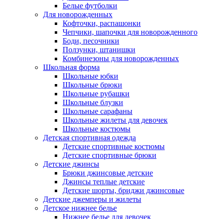
Белые футболки
Для новорожденных
Кофточки, распашонки
Чепчики, шапочки для новорожденного
Боди, песочники
Ползунки, штанишки
Комбинезоны для новорожденных
Школьная форма
Школьные юбки
Школьные брюки
Школьные рубашки
Школьные блузки
Школьные сарафаны
Школьные жилеты для девочек
Школьные костюмы
Детская спортивная одежда
Детские спортивные костюмы
Детские спортивные брюки
Детские джинсы
Брюки джинсовые детские
Джинсы теплые детские
Детские шорты, бриджи джинсовые
Детские джемперы и жилеты
Детское нижнее белье
Нижнее белье для девочек