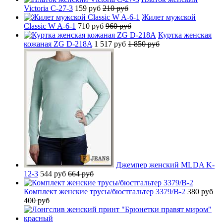
Victoria C-27-3
159 руб
210 руб
Жилет мужской
Classic W A-6-1
710 руб
960 руб
Куртка женская
кожаная ZG D-218A
1 517 руб
1 850 руб
Джемпер женский MLDA K-
12-3
544 руб
664 руб
Комплект женские трусы/бюстгальтер 3379/B-2
380 руб
400 руб