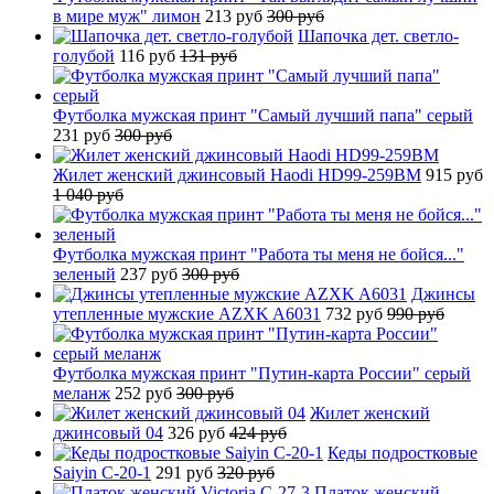
в мире муж" лимон
213 руб
300 руб
Шапочка дет. светло-
голубой
116 руб
131 руб
Футболка мужская принт "Самый лучший папа" серый
231 руб
300 руб
Жилет женский джинсовый Haodi HD99-259BM
915 руб
1 040 руб
Футболка мужская принт "Работа ты меня не бойся..."
зеленый
237 руб
300 руб
Джинсы
утепленные мужские AZXK A6031
732 руб
990 руб
Футболка мужская принт "Путин-карта России" серый
меланж
252 руб
300 руб
Жилет женский
джинсовый 04
326 руб
424 руб
Кеды подростковые
Saiyin C-20-1
291 руб
320 руб
Платок женский