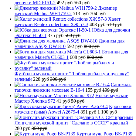
девочки MD 6151-2
492 руб
560 руб
Джемпер
женский Meihua WH1759-2
513 руб
704 руб
Халат
женский Rentex collections ХЖ 57-3
408 руб
510 руб
Юбка для девочки
Эратекс H-50-1
375 руб
560 руб
Джинсы для
мальчика ASQS DW-810
592 руб
800 руб
Ботинки для
мальчика Maierfa CL603-1
608 руб
800 руб
Футболка мужская принт "Люблю рыбалку и русалку"
зеленый
228 руб
300 руб
Сапожки-
тапочки женские меховые B-16-4
155 руб
199 руб
Носки мужские
Мастер Хлопка 972
41 руб
50 руб
Кроссовки
мужские (зима) Aowei A2679-4
891 руб
1 100 руб
Лонгслив мужской принт "Сделано в СССР" красный
280 руб
350 руб
Куртка муж. Pogo BS-P139