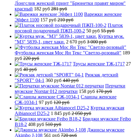
Лонгслив женский принт "Брюнетки правят миром"
красный
182 руб
281 руб
Варежки женские
Эйфел 1100
157 руб
210 руб
Платок
носовой подарочный ПЖП-100-2
50 руб
55 руб
Куртка муж.
"М3" 5839-1, цвет хаки.
2 670 руб
3 000 руб
Футболка женская Мос Ян Текс "Светло-розовый"
189
руб
220 руб
Трусы женские ТЖ-1717
27
руб
40 руб
Рюкзак детский
"SPORT" 04-1
360 руб
440 руб
Перчатки
мужские Norstar 012 перчатки
158 руб
170 руб
Сланцы женские
СЖ-1034-1
97 руб
120 руб
Куртка мужская
Aibianocel D25-2
1 845 руб
2 050 руб
Бриджи мужские Feibo
B18-2
408 руб
510 руб
Джинсы мужские
Akimbo J-108
561 руб
720 руб