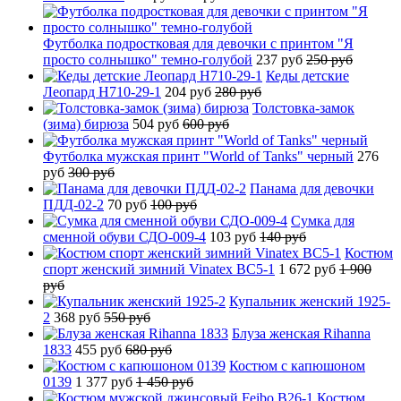
Футболка подростковая для девочки с принтом "Я
просто солнышко" темно-голубой
237 руб
250 руб
Кеды детские
Леопард H710-29-1
204 руб
280 руб
Толстовка-замок
(зима) бирюза
504 руб
600 руб
Футболка мужская принт "World of Tanks" черный
276
руб
300 руб
Панама для девочки
ПДД-02-2
70 руб
100 руб
Сумка для
сменной обуви СДО-009-4
103 руб
140 руб
Костюм
спорт женский зимний Vinatex BC5-1
1 672 руб
1 900
руб
Купальник женский 1925-
2
368 руб
550 руб
Блуза женская Rihanna
1833
455 руб
680 руб
Костюм с капюшоном
0139
1 377 руб
1 450 руб
Костюм