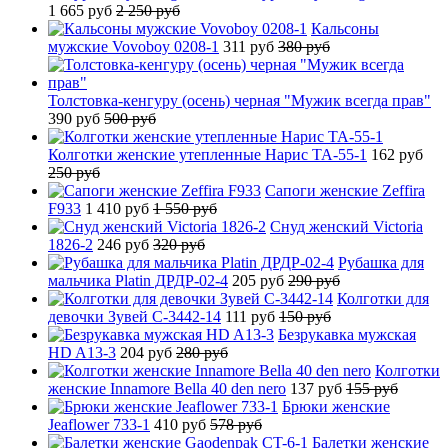
1 665 руб
2 250 руб
Кальсоны
мужские Vovoboy 0208-1
311 руб
380 руб
Толстовка-кенгуру (осень) черная "Мужик всегда прав"
390 руб
500 руб
Колготки женские утепленные Нарис TA-55-1
162 руб
250 руб
Сапоги женские Zeffira
F933
1 410 руб
1 550 руб
Снуд женский Victoria
1826-2
246 руб
320 руб
Рубашка для
мальчика Platin ДРДР-02-4
205 руб
290 руб
Колготки для
девочки Зувей C-3442-14
111 руб
150 руб
Безрукавка мужская
HD A13-3
204 руб
280 руб
Колготки
женские Innamore Bella 40 den nero
137 руб
155 руб
Брюки женские
Jeaflower 733-1
410 руб
578 руб
Балетки женские