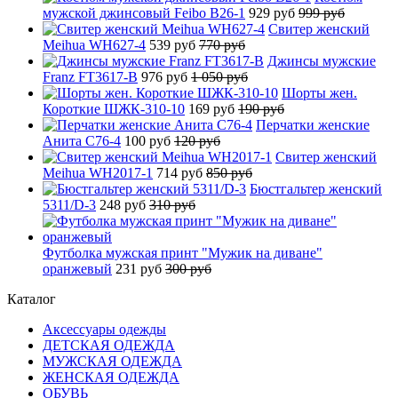
мужской джинсовый Feibo B26-1
929 руб
999 руб
Свитер женский
Meihua WH627-4
539 руб
770 руб
Джинсы мужские
Franz FT3617-B
976 руб
1 050 руб
Шорты жен.
Короткие ШЖК-310-10
169 руб
190 руб
Перчатки женские
Анита C76-4
100 руб
120 руб
Свитер женский
Meihua WH2017-1
714 руб
850 руб
Бюстгальтер женский
5311/D-3
248 руб
310 руб
Футболка мужская принт "Мужик на диване"
оранжевый
231 руб
300 руб
Каталог
Аксессуары одежды
ДЕТСКАЯ ОДЕЖДА
МУЖСКАЯ ОДЕЖДА
ЖЕНСКАЯ ОДЕЖДА
ОБУВЬ