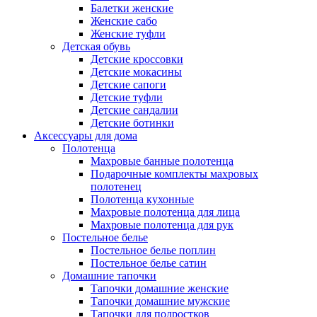
Балетки женские
Женские сабо
Женские туфли
Детская обувь
Детские кроссовки
Детские мокасины
Детские сапоги
Детские туфли
Детские сандалии
Детские ботинки
Аксессуары для дома
Полотенца
Махровые банные полотенца
Подарочные комплекты махровых
полотенец
Полотенца кухонные
Махровые полотенца для лица
Махровые полотенца для рук
Постельное белье
Постельное белье поплин
Постельное белье сатин
Домашние тапочки
Тапочки домашние женские
Тапочки домашние мужские
Тапочки для подростков