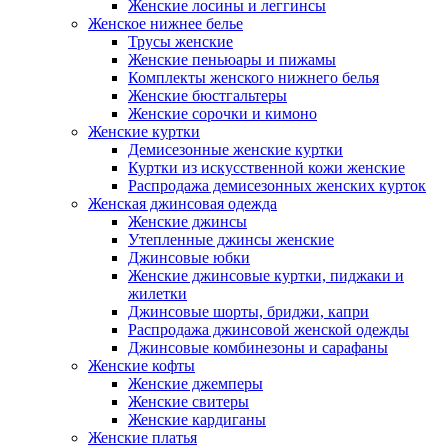
Женские лосины и леггинсы
Женское нижнее белье
Трусы женские
Женские пеньюары и пижамы
Комплекты женского нижнего белья
Женские бюстгальтеры
Женские сорочки и кимоно
Женские куртки
Демисезонные женские куртки
Куртки из искусственной кожи женские
Распродажа демисезонных женских курток
Женская джинсовая одежда
Женские джинсы
Утепленные джинсы женские
Джинсовые юбки
Женские джинсовые куртки, пиджаки и
жилетки
Джинсовые шорты, бриджи, капри
Распродажа джинсовой женской одежды
Джинсовые комбинезоны и сарафаны
Женские кофты
Женские джемперы
Женские свитеры
Женские кардиганы
Женские платья