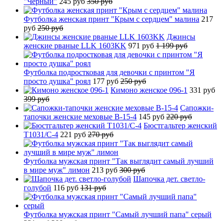
"Черный"
245 руб
350 руб
Футболка женская принт "Крым с сердцем" малина
217
руб
250 руб
Джинсы
женские рваные LLK 1603KK
971 руб
1 199 руб
Футболка подростковая для девочки с принтом "Я
просто душка" роял
177 руб
250 руб
Кимоно женское 096-1
331 руб
399 руб
Сапожки-
тапочки женские меховые B-15-4
145 руб
220 руб
Бюстгальтер женский
T1031/C-4
221 руб
270 руб
Футболка мужская принт "Так выглядит самый лучший
в мире муж" лимон
213 руб
300 руб
Шапочка дет. светло-
голубой
116 руб
131 руб
Футболка мужская принт "Самый лучший папа" серый