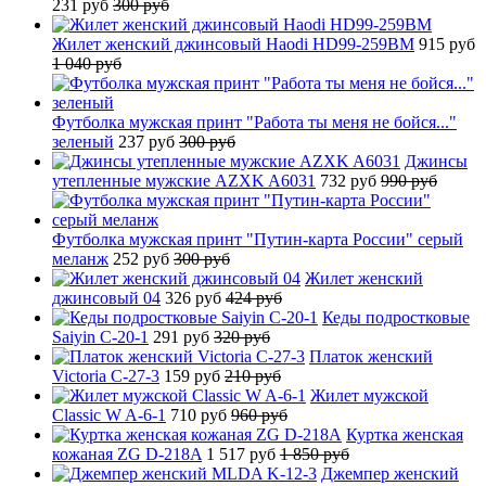
231 руб
300 руб
Жилет женский джинсовый Haodi HD99-259BM
915 руб
1 040 руб
Футболка мужская принт "Работа ты меня не бойся..."
зеленый
237 руб
300 руб
Джинсы
утепленные мужские AZXK A6031
732 руб
990 руб
Футболка мужская принт "Путин-карта России" серый
меланж
252 руб
300 руб
Жилет женский
джинсовый 04
326 руб
424 руб
Кеды подростковые
Saiyin C-20-1
291 руб
320 руб
Платок женский
Victoria C-27-3
159 руб
210 руб
Жилет мужской
Classic W A-6-1
710 руб
960 руб
Куртка женская
кожаная ZG D-218A
1 517 руб
1 850 руб
Джемпер женский