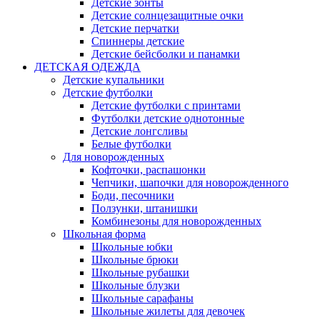
Детские зонты
Детские солнцезащитные очки
Детские перчатки
Спиннеры детские
Детские бейсболки и панамки
ДЕТСКАЯ ОДЕЖДА
Детские купальники
Детские футболки
Детские футболки с принтами
Футболки детские однотонные
Детские лонгсливы
Белые футболки
Для новорожденных
Кофточки, распашонки
Чепчики, шапочки для новорожденного
Боди, песочники
Ползунки, штанишки
Комбинезоны для новорожденных
Школьная форма
Школьные юбки
Школьные брюки
Школьные рубашки
Школьные блузки
Школьные сарафаны
Школьные жилеты для девочек