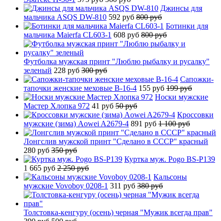
Джинсы для
мальчика ASQS DW-810
592 руб
800 руб
Ботинки для
мальчика Maierfa CL603-1
608 руб
800 руб
Футболка мужская принт "Люблю рыбалку и русалку"
зеленый
228 руб
300 руб
Сапожки-
тапочки женские меховые B-16-4
155 руб
199 руб
Носки мужские
Мастер Хлопка 972
41 руб
50 руб
Кроссовки
мужские (зима) Aowei A2679-4
891 руб
1 100 руб
Лонгслив мужской принт "Сделано в СССР" красный
280 руб
350 руб
Куртка муж. Pogo BS-P139
1 665 руб
2 250 руб
Кальсоны
мужские Vovoboy 0208-1
311 руб
380 руб
Толстовка-кенгуру (осень) черная "Мужик всегда прав"