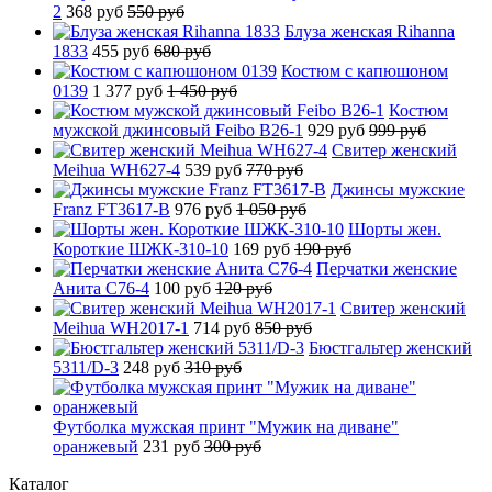
2
368 руб
550 руб
Блуза женская Rihanna
1833
455 руб
680 руб
Костюм с капюшоном
0139
1 377 руб
1 450 руб
Костюм
мужской джинсовый Feibo B26-1
929 руб
999 руб
Свитер женский
Meihua WH627-4
539 руб
770 руб
Джинсы мужские
Franz FT3617-B
976 руб
1 050 руб
Шорты жен.
Короткие ШЖК-310-10
169 руб
190 руб
Перчатки женские
Анита C76-4
100 руб
120 руб
Свитер женский
Meihua WH2017-1
714 руб
850 руб
Бюстгальтер женский
5311/D-3
248 руб
310 руб
Футболка мужская принт "Мужик на диване"
оранжевый
231 руб
300 руб
Каталог