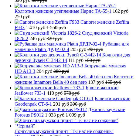
390 руб
500 руб
Колготки женские утепленные Нарис TA-55-1
162 руб
250 руб
Сапоги женские Zeffira
F933
1 410 руб
1 550 руб
Снуд женский Victoria
1826-2
246 руб
320 руб
Рубашка для
мальчика Platin ДРДР-02-4
205 руб
290 руб
Колготки для
девочки Зувей C-3442-14
111 руб
150 руб
Безрукавка мужская
HD A13-3
204 руб
280 руб
Колготки
женские Innamore Bella 40 den nero
137 руб
155 руб
Брюки женские
Jeaflower 733-1
410 руб
578 руб
Балетки женские
Gaodenpak CT-6-1
201 руб
300 руб
Джинсы мужские
Porosus PS012
1 033 руб
1 099 руб
Лонгслив мужской принт "Ты нас не сожрешь"