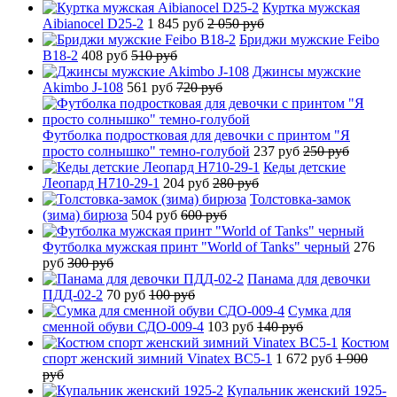
Куртка мужская
Aibianocel D25-2
1 845 руб
2 050 руб
Бриджи мужские Feibo
B18-2
408 руб
510 руб
Джинсы мужские
Akimbo J-108
561 руб
720 руб
Футболка подростковая для девочки с принтом "Я
просто солнышко" темно-голубой
237 руб
250 руб
Кеды детские
Леопард H710-29-1
204 руб
280 руб
Толстовка-замок
(зима) бирюза
504 руб
600 руб
Футболка мужская принт "World of Tanks" черный
276
руб
300 руб
Панама для девочки
ПДД-02-2
70 руб
100 руб
Сумка для
сменной обуви СДО-009-4
103 руб
140 руб
Костюм
спорт женский зимний Vinatex BC5-1
1 672 руб
1 900
руб
Купальник женский 1925-