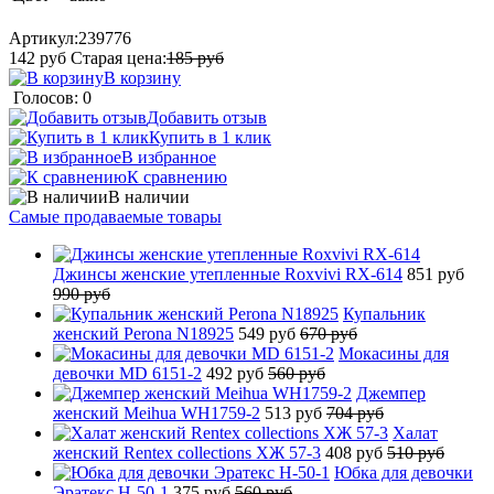
Артикул:
239776
142
руб
Старая цена:
185
руб
В корзину
Голосов: 0
Добавить отзыв
Купить в 1 клик
В избранное
К сравнению
В наличии
Самые продаваемые товары
Джинсы женские утепленные Roxvivi RX-614
851 руб
990 руб
Купальник
женский Perona N18925
549 руб
670 руб
Мокасины для
девочки MD 6151-2
492 руб
560 руб
Джемпер
женский Meihua WH1759-2
513 руб
704 руб
Халат
женский Rentex collections ХЖ 57-3
408 руб
510 руб
Юбка для девочки
Эратекс H-50-1
375 руб
560 руб