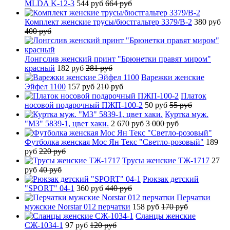
MLDA K-12-3
544 руб
664 руб
Комплект женские трусы/бюстгальтер 3379/B-2
380 руб
400 руб
Лонгслив женский принт "Брюнетки правят миром"
красный
182 руб
281 руб
Варежки женские
Эйфел 1100
157 руб
210 руб
Платок
носовой подарочный ПЖП-100-2
50 руб
55 руб
Куртка муж.
"М3" 5839-1, цвет хаки.
2 670 руб
3 000 руб
Футболка женская Мос Ян Текс "Светло-розовый"
189
руб
220 руб
Трусы женские ТЖ-1717
27
руб
40 руб
Рюкзак детский
"SPORT" 04-1
360 руб
440 руб
Перчатки
мужские Norstar 012 перчатки
158 руб
170 руб
Сланцы женские
СЖ-1034-1
97 руб
120 руб