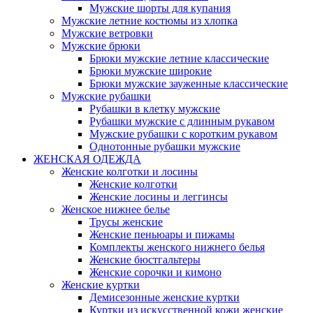
Мужские шорты для купания
Мужские летние костюмы из хлопка
Мужские ветровки
Мужские брюки
Брюки мужские летние классические
Брюки мужские широкие
Брюки мужские зауженные классические
Мужские рубашки
Рубашки в клетку мужские
Рубашки мужские с длинным рукавом
Мужские рубашки с коротким рукавом
Однотонные рубашки мужские
ЖЕНСКАЯ ОДЕЖДА
Женские колготки и лосины
Женские колготки
Женские лосины и леггинсы
Женское нижнее белье
Трусы женские
Женские пеньюары и пижамы
Комплекты женского нижнего белья
Женские бюстгальтеры
Женские сорочки и кимоно
Женские куртки
Демисезонные женские куртки
Куртки из искусственной кожи женские