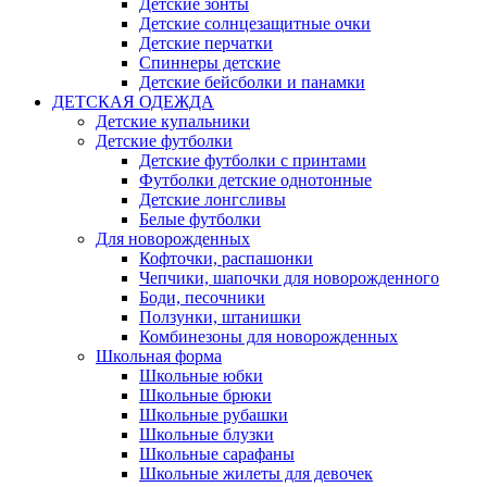
Детские зонты
Детские солнцезащитные очки
Детские перчатки
Спиннеры детские
Детские бейсболки и панамки
ДЕТСКАЯ ОДЕЖДА
Детские купальники
Детские футболки
Детские футболки с принтами
Футболки детские однотонные
Детские лонгсливы
Белые футболки
Для новорожденных
Кофточки, распашонки
Чепчики, шапочки для новорожденного
Боди, песочники
Ползунки, штанишки
Комбинезоны для новорожденных
Школьная форма
Школьные юбки
Школьные брюки
Школьные рубашки
Школьные блузки
Школьные сарафаны
Школьные жилеты для девочек