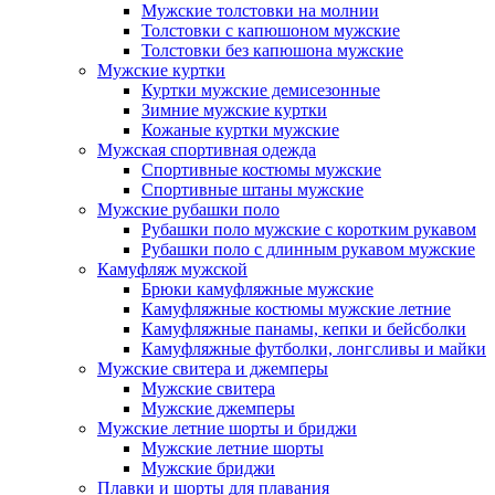
Мужские толстовки на молнии
Толстовки с капюшоном мужские
Толстовки без капюшона мужские
Мужские куртки
Куртки мужские демисезонные
Зимние мужские куртки
Кожаные куртки мужские
Мужская спортивная одежда
Спортивные костюмы мужские
Спортивные штаны мужские
Мужские рубашки поло
Рубашки поло мужские с коротким рукавом
Рубашки поло с длинным рукавом мужские
Камуфляж мужской
Брюки камуфляжные мужские
Камуфляжные костюмы мужские летние
Камуфляжные панамы, кепки и бейсболки
Камуфляжные футболки, лонгсливы и майки
Мужские свитера и джемперы
Мужские свитера
Мужские джемперы
Мужские летние шорты и бриджи
Мужские летние шорты
Мужские бриджи
Плавки и шорты для плавания