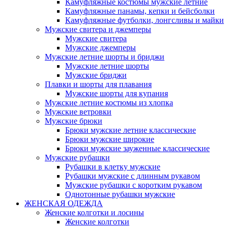
Камуфляжные костюмы мужские летние
Камуфляжные панамы, кепки и бейсболки
Камуфляжные футболки, лонгсливы и майки
Мужские свитера и джемперы
Мужские свитера
Мужские джемперы
Мужские летние шорты и бриджи
Мужские летние шорты
Мужские бриджи
Плавки и шорты для плавания
Мужские шорты для купания
Мужские летние костюмы из хлопка
Мужские ветровки
Мужские брюки
Брюки мужские летние классические
Брюки мужские широкие
Брюки мужские зауженные классические
Мужские рубашки
Рубашки в клетку мужские
Рубашки мужские с длинным рукавом
Мужские рубашки с коротким рукавом
Однотонные рубашки мужские
ЖЕНСКАЯ ОДЕЖДА
Женские колготки и лосины
Женские колготки