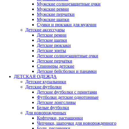
Мужские солнцезащитные очки
Мужские ремни
Мужские перчатки
Мужские шапки
Сумки и рюкзаки для мужчин
Детские аксессуары
Детские ремни
Детские шапки
Детские рюкзаки
Детские зонты
Детские солнцезащитные очки
Детские перчатки
Спиннеры детские
Детские бейсболки и панамки
ДЕТСКАЯ ОДЕЖДА
Детские купальники
Детские футболки
Детские футболки с принтами
Футболки детские однотонные
Детские лонгсливы
Белые футболки
Для новорожденных
Кофточки, распашонки
Чепчики, шапочки для новорожденного
Боди, песочники