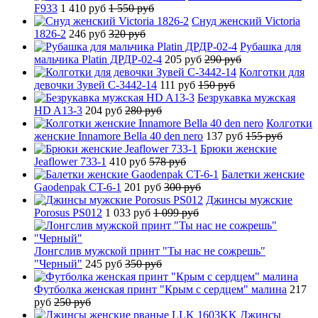
F933
1 410 руб
1 550 руб
Снуд женский Victoria
1826-2
246 руб
320 руб
Рубашка для
мальчика Platin ДРДР-02-4
205 руб
290 руб
Колготки для
девочки Зувей C-3442-14
111 руб
150 руб
Безрукавка мужская
HD A13-3
204 руб
280 руб
Колготки
женские Innamore Bella 40 den nero
137 руб
155 руб
Брюки женские
Jeaflower 733-1
410 руб
578 руб
Балетки женские
Gaodenpak CT-6-1
201 руб
300 руб
Джинсы мужские
Porosus PS012
1 033 руб
1 099 руб
Лонгслив мужской принт "Ты нас не сожрешь"
"Черный"
245 руб
350 руб
Футболка женская принт "Крым с сердцем" малина
217
руб
250 руб
Джинсы