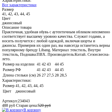
Характеристики:
Все характеристики
Размер
41, 42, 43, 44, 45
Цвет
джинсовый
Описание товара
Практичная, удобная обувь с аутентичным обликом неизменно
соответствует высшему уровню качества. Служит годами, а
носить получится с любой одеждой, включая шорты и
джинсы. Примерив их один раз, вы навсегда останетесь верны
популярному бренду Libang. Материал :текстиль, Внутри
:текстиль, Подошва:ПВХ. Производитель:Китай. Сезон:весна-
лето.
Размер на изделии
41
42
43
44
45
Размер РФ
41
42
43
44
45
Длина стельки (см)
26
27
27,5
28
28,5
Характеристики:
Размер
41, 42, 43, 44, 45
Цвет
джинсовый
Артикул:
234043
488
руб
Старая цена:
520
руб
В корзину