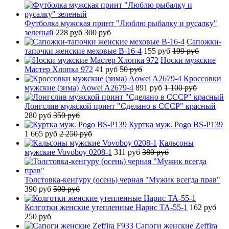
Футболка мужская принт "Люблю рыбалку и русалку"
зеленый
228 руб
300 руб
Сапожки-
тапочки женские меховые B-16-4
155 руб
199 руб
Носки мужские
Мастер Хлопка 972
41 руб
50 руб
Кроссовки
мужские (зима) Aowei A2679-4
891 руб
1 100 руб
Лонгслив мужской принт "Сделано в СССР" красный
280 руб
350 руб
Куртка муж. Pogo BS-P139
1 665 руб
2 250 руб
Кальсоны
мужские Vovoboy 0208-1
311 руб
380 руб
Толстовка-кенгуру (осень) черная "Мужик всегда прав"
390 руб
500 руб
Колготки женские утепленные Нарис TA-55-1
162 руб
250 руб
Сапоги женские Zeffira