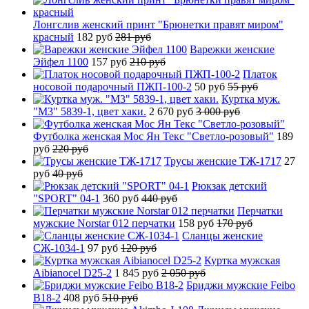
Лонгслив женский принт "Брюнетки правят миром"
красный
182 руб
281 руб
Варежки женские
Эйфел 1100
157 руб
210 руб
Платок
носовой подарочный ПЖП-100-2
50 руб
55 руб
Куртка муж.
"М3" 5839-1, цвет хаки.
2 670 руб
3 000 руб
Футболка женская Мос Ян Текс "Светло-розовый"
189
руб
220 руб
Трусы женские ТЖ-1717
27
руб
40 руб
Рюкзак детский
"SPORT" 04-1
360 руб
440 руб
Перчатки
мужские Norstar 012 перчатки
158 руб
170 руб
Сланцы женские
СЖ-1034-1
97 руб
120 руб
Куртка мужская
Aibianocel D25-2
1 845 руб
2 050 руб
Бриджи мужские Feibo
B18-2
408 руб
510 руб