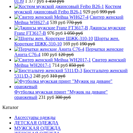
0139
1 377 руб
1 450 руб
Костюм
мужской джинсовый Feibo B26-1
929 руб
999 руб
Свитер женский
Meihua WH627-4
539 руб
770 руб
Джинсы мужские
Franz FT3617-B
976 руб
1 050 руб
Шорты жен.
Короткие ШЖК-310-10
169 руб
190 руб
Перчатки женские
Анита C76-4
100 руб
120 руб
Свитер женский
Meihua WH2017-1
714 руб
850 руб
Бюстгальтер женский
5311/D-3
248 руб
310 руб
Футболка мужская принт "Мужик на диване"
оранжевый
231 руб
300 руб
Каталог
Аксессуары одежды
ДЕТСКАЯ ОДЕЖДА
МУЖСКАЯ ОДЕЖДА