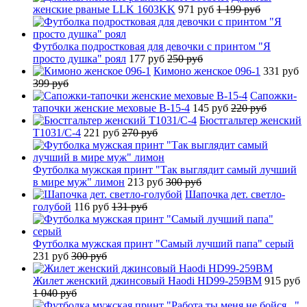
женские рваные LLK 1603KK
971 руб
1 199 руб
Футболка подростковая для девочки с принтом "Я
просто душка" роял
177 руб
250 руб
Кимоно женское 096-1
331 руб
399 руб
Сапожки-
тапочки женские меховые B-15-4
145 руб
220 руб
Бюстгальтер женский
T1031/C-4
221 руб
270 руб
Футболка мужская принт "Так выглядит самый лучший
в мире муж" лимон
213 руб
300 руб
Шапочка дет. светло-
голубой
116 руб
131 руб
Футболка мужская принт "Самый лучший папа" серый
231 руб
300 руб
Жилет женский джинсовый Haodi HD99-259BM
915 руб
1 040 руб