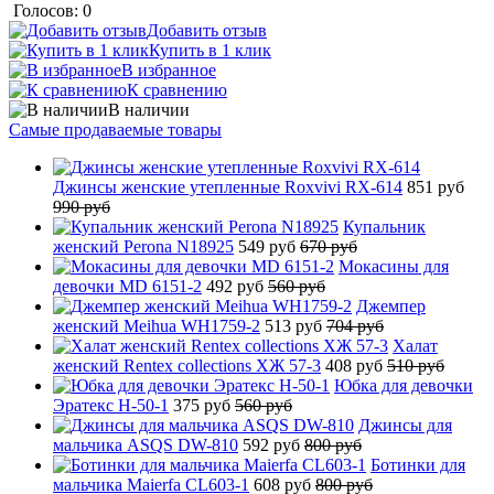
Голосов: 0
Добавить отзыв
Купить в 1 клик
В избранное
К сравнению
В наличии
Самые продаваемые товары
Джинсы женские утепленные Roxvivi RX-614
851 руб
990 руб
Купальник
женский Perona N18925
549 руб
670 руб
Мокасины для
девочки MD 6151-2
492 руб
560 руб
Джемпер
женский Meihua WH1759-2
513 руб
704 руб
Халат
женский Rentex collections ХЖ 57-3
408 руб
510 руб
Юбка для девочки
Эратекс H-50-1
375 руб
560 руб
Джинсы для
мальчика ASQS DW-810
592 руб
800 руб
Ботинки для
мальчика Maierfa CL603-1
608 руб
800 руб