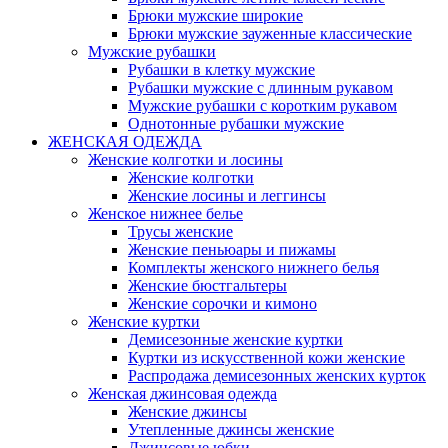
Брюки мужские широкие
Брюки мужские зауженные классические
Мужские рубашки
Рубашки в клетку мужские
Рубашки мужские с длинным рукавом
Мужские рубашки с коротким рукавом
Однотонные рубашки мужские
ЖЕНСКАЯ ОДЕЖДА
Женские колготки и лосины
Женские колготки
Женские лосины и леггинсы
Женское нижнее белье
Трусы женские
Женские пеньюары и пижамы
Комплекты женского нижнего белья
Женские бюстгальтеры
Женские сорочки и кимоно
Женские куртки
Демисезонные женские куртки
Куртки из искусственной кожи женские
Распродажа демисезонных женских курток
Женская джинсовая одежда
Женские джинсы
Утепленные джинсы женские
Джинсовые юбки