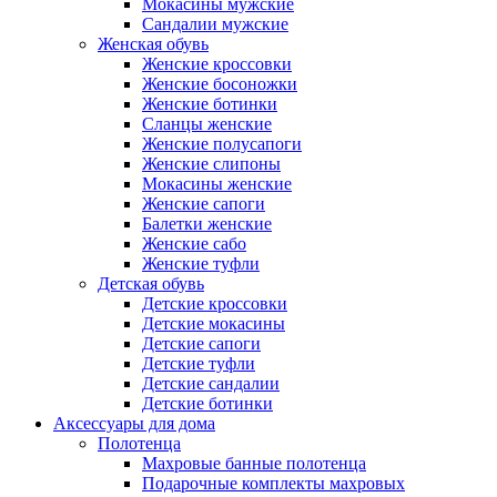
Мокасины мужские
Сандалии мужские
Женская обувь
Женские кроссовки
Женские босоножки
Женские ботинки
Сланцы женские
Женские полусапоги
Женские слипоны
Мокасины женские
Женские сапоги
Балетки женские
Женские сабо
Женские туфли
Детская обувь
Детские кроссовки
Детские мокасины
Детские сапоги
Детские туфли
Детские сандалии
Детские ботинки
Аксессуары для дома
Полотенца
Махровые банные полотенца
Подарочные комплекты махровых