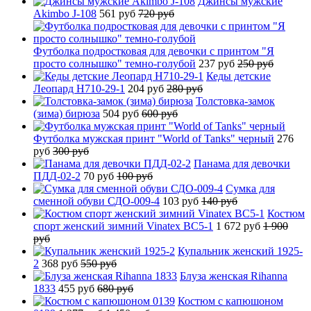
Джинсы мужские
Akimbo J-108
561 руб
720 руб
Футболка подростковая для девочки с принтом "Я
просто солнышко" темно-голубой
237 руб
250 руб
Кеды детские
Леопард H710-29-1
204 руб
280 руб
Толстовка-замок
(зима) бирюза
504 руб
600 руб
Футболка мужская принт "World of Tanks" черный
276
руб
300 руб
Панама для девочки
ПДД-02-2
70 руб
100 руб
Сумка для
сменной обуви СДО-009-4
103 руб
140 руб
Костюм
спорт женский зимний Vinatex BC5-1
1 672 руб
1 900
руб
Купальник женский 1925-
2
368 руб
550 руб
Блуза женская Rihanna
1833
455 руб
680 руб
Костюм с капюшоном