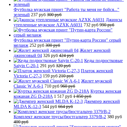
Футболка мужская принт "Работа ты меня не бойся..."
зеленый
237 руб
300 руб
Джинсы
утепленные мужские AZXK A6031
732 руб
990 руб
Футболка мужская принт "Путин-карта России" серый
меланж
252 руб
300 руб
Жилет женский
джинсовый 04
326 руб
424 руб
Кеды подростковые
Saiyin C-20-1
291 руб
320 руб
Платок женский
Victoria C-27-3
159 руб
210 руб
Жилет мужской
Classic W A-6-1
710 руб
960 руб
Куртка женская
кожаная ZG D-218A
1 517 руб
1 850 руб
Джемпер женский
MLDA K-12-3
544 руб
664 руб
Комплект женские трусы/бюстгальтер 3379/B-2
380 руб
400 руб