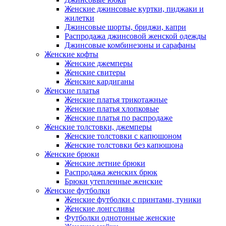
Женские джинсовые куртки, пиджаки и
жилетки
Джинсовые шорты, бриджи, капри
Распродажа джинсовой женской одежды
Джинсовые комбинезоны и сарафаны
Женские кофты
Женские джемперы
Женские свитеры
Женские кардиганы
Женские платья
Женские платья трикотажные
Женские платья хлопковые
Женские платья по распродаже
Женские толстовки, джемперы
Женские толстовки с капюшоном
Женские толстовки без капюшона
Женские брюки
Женские летние брюки
Распродажа женских брюк
Брюки утепленные женские
Женские футболки
Женские футболки с принтами, туники
Женские лонгсливы
Футболки однотонные женские