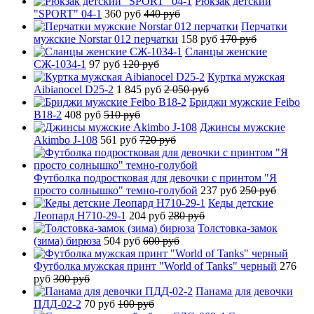
Рюкзак детский
"SPORT" 04-1
360 руб
440 руб
Перчатки
мужские Norstar 012 перчатки
158 руб
170 руб
Сланцы женские
СЖ-1034-1
97 руб
120 руб
Куртка мужская
Aibianocel D25-2
1 845 руб
2 050 руб
Бриджи мужские Feibo
B18-2
408 руб
510 руб
Джинсы мужские
Akimbo J-108
561 руб
720 руб
Футболка подростковая для девочки с принтом "Я
просто солнышко" темно-голубой
237 руб
250 руб
Кеды детские
Леопард H710-29-1
204 руб
280 руб
Толстовка-замок
(зима) бирюза
504 руб
600 руб
Футболка мужская принт "World of Tanks" черный
276
руб
300 руб
Панама для девочки
ПДД-02-2
70 руб
100 руб