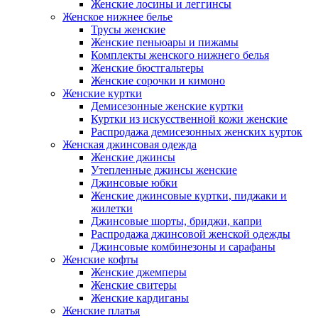
Женские лосины и леггинсы
Женское нижнее белье
Трусы женские
Женские пеньюары и пижамы
Комплекты женского нижнего белья
Женские бюстгальтеры
Женские сорочки и кимоно
Женские куртки
Демисезонные женские куртки
Куртки из искусственной кожи женские
Распродажа демисезонных женских курток
Женская джинсовая одежда
Женские джинсы
Утепленные джинсы женские
Джинсовые юбки
Женские джинсовые куртки, пиджаки и
жилетки
Джинсовые шорты, бриджи, капри
Распродажа джинсовой женской одежды
Джинсовые комбинезоны и сарафаны
Женские кофты
Женские джемперы
Женские свитеры
Женские кардиганы
Женские платья