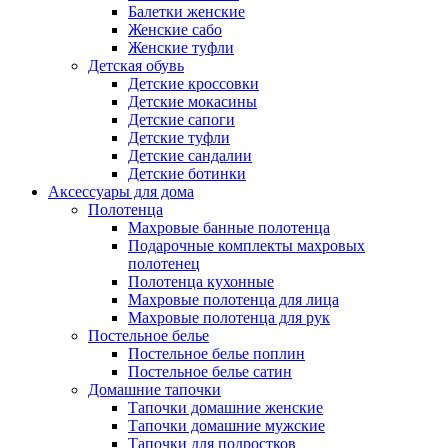
Балетки женские
Женские сабо
Женские туфли
Детская обувь
Детские кроссовки
Детские мокасины
Детские сапоги
Детские туфли
Детские сандалии
Детские ботинки
Аксессуары для дома
Полотенца
Махровые банные полотенца
Подарочные комплекты махровых
полотенец
Полотенца кухонные
Махровые полотенца для лица
Махровые полотенца для рук
Постельное белье
Постельное белье поплин
Постельное белье сатин
Домашние тапочки
Тапочки домашние женские
Тапочки домашние мужские
Тапочки для подростков