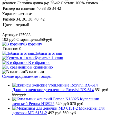
девочек Лапочка дочка р-р 36-42 Состав: 100% хлопок.
Размер на изделии
40
38
36
34
42
Характеристики:
Размер
34, 36, 38, 40, 42
Цвет
черный
Артикул:
125983
192
руб
Старая цена:
250
руб
В корзину
Голосов: 0
Добавить отзыв
Купить в 1 клик
В избранное
К сравнению
В наличии
Самые продаваемые товары
Джинсы женские утепленные Roxvivi RX-614
851 руб
990 руб
Купальник
женский Perona N18925
549 руб
670 руб
Мокасины для
девочки MD 6151-2
492 руб
560 руб