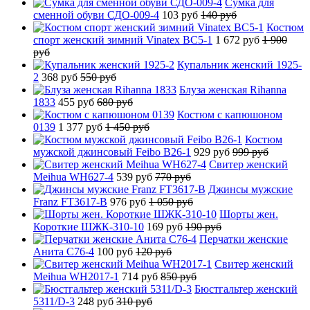
Сумка для
сменной обуви СДО-009-4
103 руб
140 руб
Костюм
спорт женский зимний Vinatex BC5-1
1 672 руб
1 900
руб
Купальник женский 1925-
2
368 руб
550 руб
Блуза женская Rihanna
1833
455 руб
680 руб
Костюм с капюшоном
0139
1 377 руб
1 450 руб
Костюм
мужской джинсовый Feibo B26-1
929 руб
999 руб
Свитер женский
Meihua WH627-4
539 руб
770 руб
Джинсы мужские
Franz FT3617-B
976 руб
1 050 руб
Шорты жен.
Короткие ШЖК-310-10
169 руб
190 руб
Перчатки женские
Анита C76-4
100 руб
120 руб
Свитер женский
Meihua WH2017-1
714 руб
850 руб
Бюстгальтер женский
5311/D-3
248 руб
310 руб