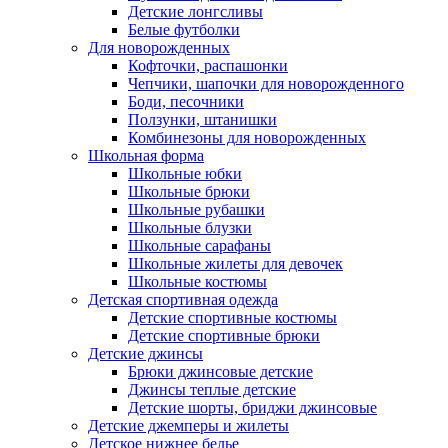
Детские лонгсливы
Белые футболки
Для новорожденных
Кофточки, распашонки
Чепчики, шапочки для новорожденного
Боди, песочники
Ползунки, штанишки
Комбинезоны для новорожденных
Школьная форма
Школьные юбки
Школьные брюки
Школьные рубашки
Школьные блузки
Школьные сарафаны
Школьные жилеты для девочек
Школьные костюмы
Детская спортивная одежда
Детские спортивные костюмы
Детские спортивные брюки
Детские джинсы
Брюки джинсовые детские
Джинсы теплые детские
Детские шорты, бриджи джинсовые
Детские джемперы и жилеты
Детское нижнее белье