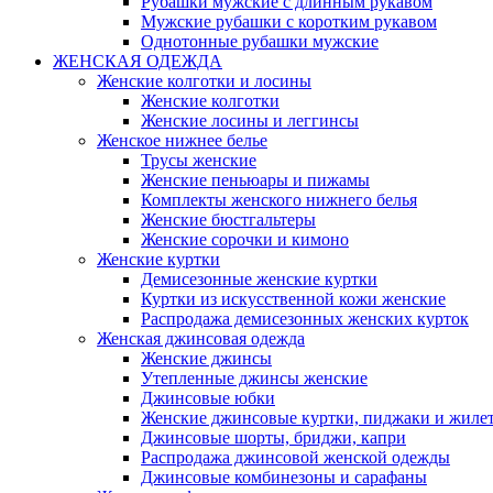
Рубашки мужские с длинным рукавом
Мужские рубашки с коротким рукавом
Однотонные рубашки мужские
ЖЕНСКАЯ ОДЕЖДА
Женские колготки и лосины
Женские колготки
Женские лосины и леггинсы
Женское нижнее белье
Трусы женские
Женские пеньюары и пижамы
Комплекты женского нижнего белья
Женские бюстгальтеры
Женские сорочки и кимоно
Женские куртки
Демисезонные женские куртки
Куртки из искусственной кожи женские
Распродажа демисезонных женских курток
Женская джинсовая одежда
Женские джинсы
Утепленные джинсы женские
Джинсовые юбки
Женские джинсовые куртки, пиджаки и жиле
Джинсовые шорты, бриджи, капри
Распродажа джинсовой женской одежды
Джинсовые комбинезоны и сарафаны