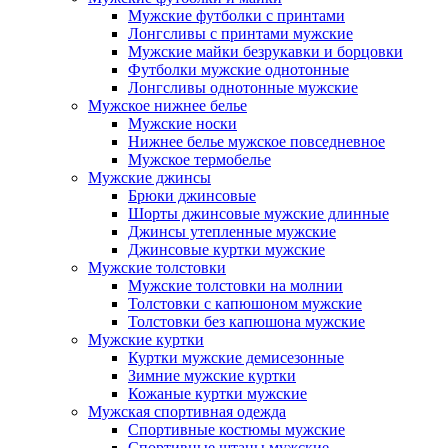
Мужские футболки с принтами
Лонгсливы с принтами мужские
Мужские майки безрукавки и борцовки
Футболки мужские однотонные
Лонгсливы однотонные мужские
Мужское нижнее белье
Мужские носки
Нижнее белье мужское повседневное
Мужское термобелье
Мужские джинсы
Брюки джинсовые
Шорты джинсовые мужские длинные
Джинсы утепленные мужские
Джинсовые куртки мужские
Мужские толстовки
Мужские толстовки на молнии
Толстовки с капюшоном мужские
Толстовки без капюшона мужские
Мужские куртки
Куртки мужские демисезонные
Зимние мужские куртки
Кожаные куртки мужские
Мужская спортивная одежда
Спортивные костюмы мужские
Спортивные штаны мужские