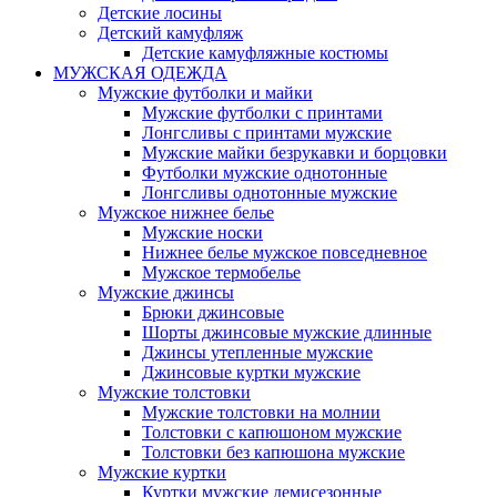
Детские лосины
Детский камуфляж
Детские камуфляжные костюмы
МУЖСКАЯ ОДЕЖДА
Мужские футболки и майки
Мужские футболки с принтами
Лонгсливы с принтами мужские
Мужские майки безрукавки и борцовки
Футболки мужские однотонные
Лонгсливы однотонные мужские
Мужское нижнее белье
Мужские носки
Нижнее белье мужское повседневное
Мужское термобелье
Мужские джинсы
Брюки джинсовые
Шорты джинсовые мужские длинные
Джинсы утепленные мужские
Джинсовые куртки мужские
Мужские толстовки
Мужские толстовки на молнии
Толстовки с капюшоном мужские
Толстовки без капюшона мужские
Мужские куртки
Куртки мужские демисезонные