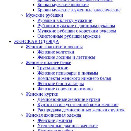
Брюки мужские широкие
Брюки мужские зауженные классические
Мужские рубашки
Рубашки в клетку мужские
Рубашки мужские с длинным рукавом
Мужские рубашки с коротким рукавом
Однотонные рубашки мужские
ЖЕНСКАЯ ОДЕЖДА
Женские колготки и лосины
Женские колготки
Женские лосины и леггинсы
Женское нижнее белье
Трусы женские
Женские пеньюары и пижамы
Комплекты женского нижнего белья
Женские бюстгальтеры
Женские сорочки и кимоно
Женские куртки
Демисезонные женские куртки
Куртки из искусственной кожи женские
Распродажа демисезонных женских курток
Женская джинсовая одежда
Женские джинсы
Утепленные джинсы женские
Джинсовые юбки