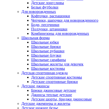
Детские лонгсливы
Белые футболки
Для новорожденных
Кофточки, распашонки
Чепчики, шапочки для новорожденного
Боди, песочники
Ползунки, штанишки
Комбинезоны для новорожденных
Школьная форма
Школьные юбки
Школьные брюки
Школьные рубашки
Школьные блузки
Школьные сарафаны
Школьные жилеты для девочек
Школьные костюмы
Детская спортивная одежда
Детские спортивные костюмы
Детские спортивные брюки
Детские джинсы
Брюки джинсовые детские
Джинсы теплые детские
Детские шорты, бриджи джинсовые
Детские джемперы и жилеты
Детское нижнее белье