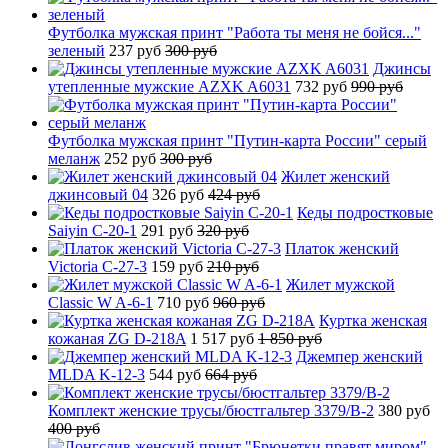
Футболка мужская принт "Работа ты меня не бойся..."
зеленый
237 руб
300 руб
Джинсы
утепленные мужские AZXK A6031
732 руб
990 руб
Футболка мужская принт "Путин-карта России" серый
меланж
252 руб
300 руб
Жилет женский
джинсовый 04
326 руб
424 руб
Кеды подростковые
Saiyin C-20-1
291 руб
320 руб
Платок женский
Victoria C-27-3
159 руб
210 руб
Жилет мужской
Classic W A-6-1
710 руб
960 руб
Куртка женская
кожаная ZG D-218A
1 517 руб
1 850 руб
Джемпер женский
MLDA K-12-3
544 руб
664 руб
Комплект женские трусы/бюстгальтер 3379/B-2
380 руб
400 руб