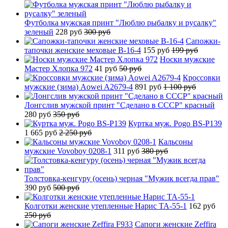
Футболка мужская принт "Люблю рыбалку и русалку"
зеленый
228 руб
300 руб
Сапожки-
тапочки женские меховые B-16-4
155 руб
199 руб
Носки мужские
Мастер Хлопка 972
41 руб
50 руб
Кроссовки
мужские (зима) Aowei A2679-4
891 руб
1 100 руб
Лонгслив мужской принт "Сделано в СССР" красный
280 руб
350 руб
Куртка муж. Pogo BS-P139
1 665 руб
2 250 руб
Кальсоны
мужские Vovoboy 0208-1
311 руб
380 руб
Толстовка-кенгуру (осень) черная "Мужик всегда прав"
390 руб
500 руб
Колготки женские утепленные Нарис TA-55-1
162 руб
250 руб
Сапоги женские Zeffira