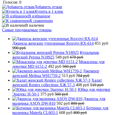
Голосов: 0
Добавить отзыв
Купить в 1 клик
В избранное
К сравнению
В наличии
Самые продаваемые товары
Джинсы женские утепленные Roxvivi RX-614
851 руб
990 руб
Купальник
женский Perona N18925
549 руб
670 руб
Мокасины для
девочки MD 6151-2
492 руб
560 руб
Джемпер
женский Meihua WH1759-2
513 руб
704 руб
Халат
женский Rentex collections ХЖ 57-3
408 руб
510 руб
Юбка для девочки
Эратекс H-50-1
375 руб
560 руб
Джинсы для
мальчика ASQS DW-810
592 руб
800 руб
Ботинки для
мальчика Maierfa CL603-1
608 руб
800 руб