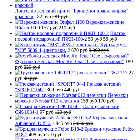
Лонгслив женский принт "Брюнетки правят миром"
красный
182 руб
281 руб
Варежки женские
Эйфел 1100
157 руб
210 руб
Платок
носовой подарочный ПЖП-100-2
50 руб
55 руб
Куртка муж.
"М3" 5839-1, цвет хаки.
2 670 руб
3 000 руб
Футболка женская Мос Ян Текс "Светло-розовый"
189
руб
220 руб
Трусы женские ТЖ-1717
27
руб
40 руб
Рюкзак детский
"SPORT" 04-1
360 руб
440 руб
Перчатки
мужские Norstar 012 перчатки
158 руб
170 руб
Сланцы женские
СЖ-1034-1
97 руб
120 руб
Куртка мужская
Aibianocel D25-2
1 845 руб
2 050 руб
Бриджи мужские Feibo
B18-2
408 руб
510 руб