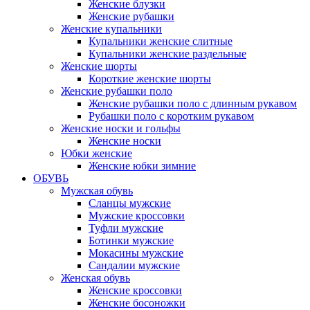
Женские блузки
Женские рубашки
Женские купальники
Купальники женские слитные
Купальники женские раздельные
Женские шорты
Короткие женские шорты
Женские рубашки поло
Женские рубашки поло с длинным рукавом
Рубашки поло с коротким рукавом
Женские носки и гольфы
Женские носки
Юбки женские
Женские юбки зимние
ОБУВЬ
Мужская обувь
Сланцы мужские
Мужские кроссовки
Туфли мужские
Ботинки мужские
Мокасины мужские
Сандалии мужские
Женская обувь
Женские кроссовки
Женские босоножки