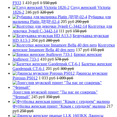
F933
1 410 руб
1 550 руб
Снуд женский Victoria
1826-2
246 руб
320 руб
Рубашка для
мальчика Platin ДРДР-02-4
205 руб
290 руб
Колготки для
девочки Зувей C-3442-14
111 руб
150 руб
Безрукавка мужская
HD A13-3
204 руб
280 руб
Колготки
женские Innamore Bella 40 den nero
137 руб
155 руб
Брюки женские
Jeaflower 733-1
410 руб
578 руб
Балетки женские
Gaodenpak CT-6-1
201 руб
300 руб
Джинсы мужские
Porosus PS012
1 033 руб
1 099 руб
Лонгслив мужской принт "Ты нас не сожрешь"
"Черный"
245 руб
350 руб
Футболка женская принт "Крым с сердцем" малина
217
руб
250 руб
Джинсы