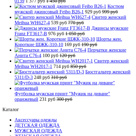
0139
1 377 руб
1 450 руб
Костюм
мужской джинсовый Feibo B26-1
929 руб
999 руб
Свитер женский
Meihua WH627-4
539 руб
770 руб
Джинсы мужские
Franz FT3617-B
976 руб
1 050 руб
Шорты жен.
Короткие ШЖК-310-10
169 руб
190 руб
Перчатки женские
Анита C76-4
100 руб
120 руб
Свитер женский
Meihua WH2017-1
714 руб
850 руб
Бюстгальтер женский
5311/D-3
248 руб
310 руб
Футболка мужская принт "Мужик на диване"
оранжевый
231 руб
300 руб
Каталог
Аксессуары одежды
ДЕТСКАЯ ОДЕЖДА
МУЖСКАЯ ОДЕЖДА