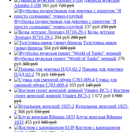
Джинсы мужские
Akimbo J-108
561 руб
720 руб
Футболка подростковая для девочки с принтом "Я
просто солнышко" темно-голубой
237 руб
250 руб
Кеды детские
Леопард H710-29-1
204 руб
280 руб
Толстовка-замок
(зима) бирюза
504 руб
600 руб
Футболка мужская принт "World of Tanks" черный
276
руб
300 руб
Панама для девочки
ПДД-02-2
70 руб
100 руб
Сумка для
сменной обуви СДО-009-4
103 руб
140 руб
Костюм
спорт женский зимний Vinatex BC5-1
1 672 руб
1 900
руб
Купальник женский 1925-
2
368 руб
550 руб
Блуза женская Rihanna
1833
455 руб
680 руб
Костюм с капюшоном