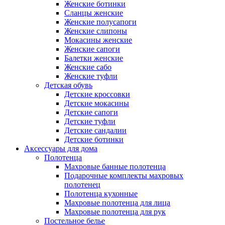
Женские ботинки
Сланцы женские
Женские полусапоги
Женские слипоны
Мокасины женские
Женские сапоги
Балетки женские
Женские сабо
Женские туфли
Детская обувь
Детские кроссовки
Детские мокасины
Детские сапоги
Детские туфли
Детские сандалии
Детские ботинки
Аксессуары для дома
Полотенца
Махровые банные полотенца
Подарочные комплекты махровых
полотенец
Полотенца кухонные
Махровые полотенца для лица
Махровые полотенца для рук
Постельное белье