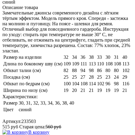
синий
Описание товара
Замечательные джинсы современного дизайна с лёгким
тёртым эффектом. Модель прямого кроя. Спереди - застежка
на молнию и пуговицу. На поясе - шлевки для ремня.
Отличный выбор для повседневного гардероба. Инструкция
по уходу: стирать при температуре не выше 30° C, не
отбеливать, не отжимать на центрифуге, гладить при средней
температуре, химчистка разрешена. Состав: 77% хлопок, 23%
эластан.
Размер на изделии
32
34
36
38
33
30
31
40
Длина по боковому шву (см)
109
109
111
113
110
108
108
113
Обхват талии (см)
82
88
94
98
86
80
80
102
Посадка (см)
25
25
27
28
25
23
24
29
Обхват по бедрам (см)
100
104
108
114
102
96
98
116
Ширина по низу (см)
19
20
21
21
19
19
19
21
Характеристики:
Размер
30, 31, 32, 33, 34, 36, 38, 40
Цвет
синий
Артикул:
233503
515
руб
Старая цена:
560
руб
В корзину