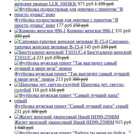
женские рваные LLK 1603KK
971 руб
1 199 руб
Футболка подростковая для девочки с принтом "Я
просто душка" роял
177 руб
250 руб
Кимоно женское 096-1
331 руб
399 руб
Сапожки-
тапочки женские меховые B-15-4
145 руб
220 руб
Бюстгальтер женский
T1031/C-4
221 руб
270 руб
Футболка мужская принт "Так выглядит самый лучший
в мире муж" лимон
213 руб
300 руб
Шапочка дет. светло-
голубой
116 руб
131 руб
Футболка мужская принт "Самый лучший папа" серый
231 руб
300 руб
Жилет женский джинсовый Haodi HD99-259BM
915 руб
1 040 руб