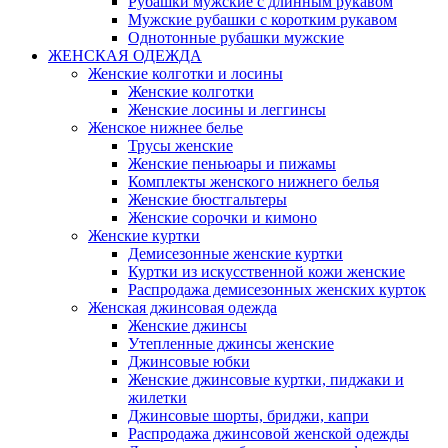
Рубашки мужские с длинным рукавом
Мужские рубашки с коротким рукавом
Однотонные рубашки мужские
ЖЕНСКАЯ ОДЕЖДА
Женские колготки и лосины
Женские колготки
Женские лосины и леггинсы
Женское нижнее белье
Трусы женские
Женские пеньюары и пижамы
Комплекты женского нижнего белья
Женские бюстгальтеры
Женские сорочки и кимоно
Женские куртки
Демисезонные женские куртки
Куртки из искусственной кожи женские
Распродажа демисезонных женских курток
Женская джинсовая одежда
Женские джинсы
Утепленные джинсы женские
Джинсовые юбки
Женские джинсовые куртки, пиджаки и
жилетки
Джинсовые шорты, бриджи, капри
Распродажа джинсовой женской одежды