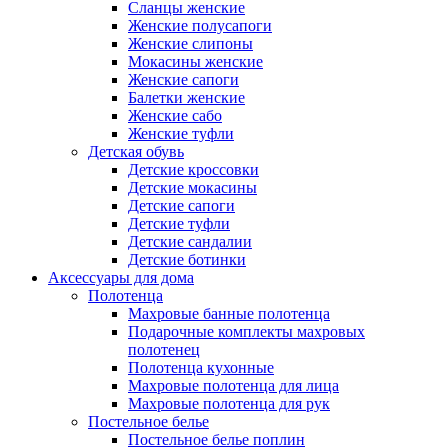
Сланцы женские
Женские полусапоги
Женские слипоны
Мокасины женские
Женские сапоги
Балетки женские
Женские сабо
Женские туфли
Детская обувь
Детские кроссовки
Детские мокасины
Детские сапоги
Детские туфли
Детские сандалии
Детские ботинки
Аксессуары для дома
Полотенца
Махровые банные полотенца
Подарочные комплекты махровых
полотенец
Полотенца кухонные
Махровые полотенца для лица
Махровые полотенца для рук
Постельное белье
Постельное белье поплин