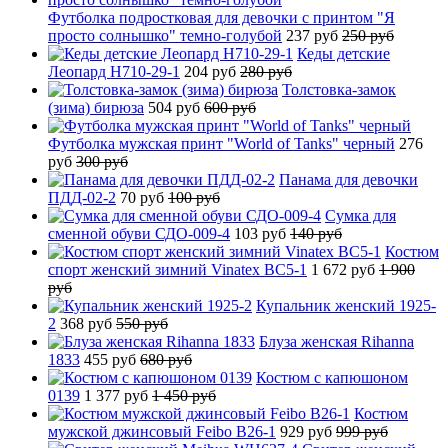
Футболка подростковая для девочки с принтом "Я
просто солнышко" темно-голубой
237 руб
250 руб
Кеды детские
Леопард H710-29-1
204 руб
280 руб
Толстовка-замок
(зима) бирюза
504 руб
600 руб
Футболка мужская принт "World of Tanks" черный
276
руб
300 руб
Панама для девочки
ПДД-02-2
70 руб
100 руб
Сумка для
сменной обуви СДО-009-4
103 руб
140 руб
Костюм
спорт женский зимний Vinatex BC5-1
1 672 руб
1 900
руб
Купальник женский 1925-
2
368 руб
550 руб
Блуза женская Rihanna
1833
455 руб
680 руб
Костюм с капюшоном
0139
1 377 руб
1 450 руб
Костюм
мужской джинсовый Feibo B26-1
929 руб
999 руб