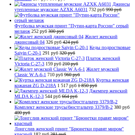
Джинсы
утепленные мужские AZXK A6031
732 руб
990 руб
Футболка мужская принт "Путин-карта России" серый
меланж
252 руб
300 руб
Жилет женский
джинсовый 04
326 руб
424 руб
Кеды подростковые
Saiyin C-20-1
291 руб
320 руб
Платок женский
Victoria C-27-3
159 руб
210 руб
Жилет мужской
Classic W A-6-1
710 руб
960 руб
Куртка женская
кожаная ZG D-218A
1 517 руб
1 850 руб
Джемпер женский
MLDA K-12-3
544 руб
664 руб
Комплект женские трусы/бюстгальтер 3379/B-2
380 руб
400 руб
Лонгслив женский принт "Брюнетки правят миром"
красный
182 руб
281 руб