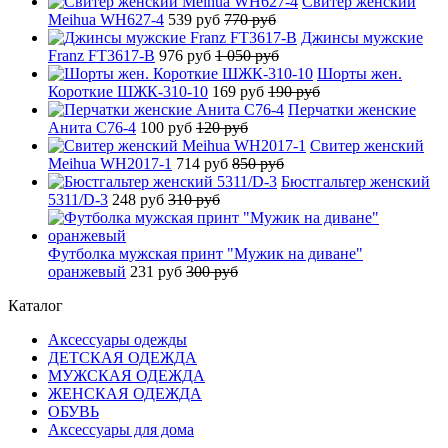
Свитер женский
Meihua WH627-4
539 руб
770 руб
Джинсы мужские
Franz FT3617-B
976 руб
1 050 руб
Шорты жен.
Короткие ШЖК-310-10
169 руб
190 руб
Перчатки женские
Анита C76-4
100 руб
120 руб
Свитер женский
Meihua WH2017-1
714 руб
850 руб
Бюстгальтер женский
5311/D-3
248 руб
310 руб
Футболка мужская принт "Мужик на диване"
оранжевый
231 руб
300 руб
Каталог
Аксессуары одежды
ДЕТСКАЯ ОДЕЖДА
МУЖСКАЯ ОДЕЖДА
ЖЕНСКАЯ ОДЕЖДА
ОБУВЬ
Аксессуары для дома