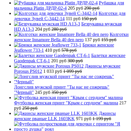
Рубашка для
мальчика Platin ДРДР-02-4
205 руб
290 руб
Колготки для
девочки Зувей C-3442-14
111 руб
150 руб
Безрукавка мужская
HD A13-3
204 руб
280 руб
Колготки
женские Innamore Bella 40 den nero
137 руб
155 руб
Брюки женские
Jeaflower 733-1
410 руб
578 руб
Балетки женские
Gaodenpak CT-6-1
201 руб
300 руб
Джинсы мужские
Porosus PS012
1 033 руб
1 099 руб
Лонгслив мужской принт "Ты нас не сожрешь"
"Черный"
245 руб
350 руб
Футболка женская принт "Крым с сердцем" малина
217
руб
250 руб
Джинсы
женские рваные LLK 1603KK
971 руб
1 199 руб