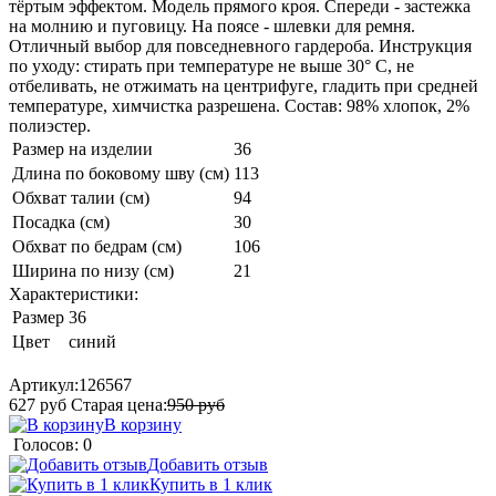
тёртым эффектом. Модель прямого кроя. Спереди - застежка
на молнию и пуговицу. На поясе - шлевки для ремня.
Отличный выбор для повседневного гардероба. Инструкция
по уходу: стирать при температуре не выше 30° C, не
отбеливать, не отжимать на центрифуге, гладить при средней
температуре, химчистка разрешена. Состав: 98% хлопок, 2%
полиэстер.
Размер на изделии
36
Длина по боковому шву (см)
113
Обхват талии (см)
94
Посадка (см)
30
Обхват по бедрам (см)
106
Ширина по низу (см)
21
Характеристики:
Размер
36
Цвет
синий
Артикул:
126567
627
руб
Старая цена:
950
руб
В корзину
Голосов: 0
Добавить отзыв
Купить в 1 клик