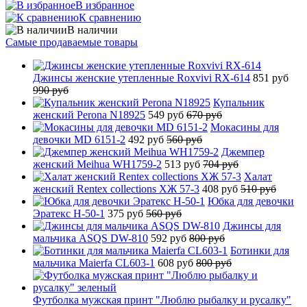
В избранное
К сравнению
В наличии
Самые продаваемые товары
Джинсы женские утепленные Roxvivi RX-614
851 руб
990 руб
Купальник
женский Perona N18925
549 руб
670 руб
Мокасины для
девочки MD 6151-2
492 руб
560 руб
Джемпер
женский Meihua WH1759-2
513 руб
704 руб
Халат
женский Rentex collections ХЖ 57-3
408 руб
510 руб
Юбка для девочки
Эратекс H-50-1
375 руб
560 руб
Джинсы для
мальчика ASQS DW-810
592 руб
800 руб
Ботинки для
мальчика Maierfa CL603-1
608 руб
800 руб
Футболка мужская принт "Люблю рыбалку и русалку"