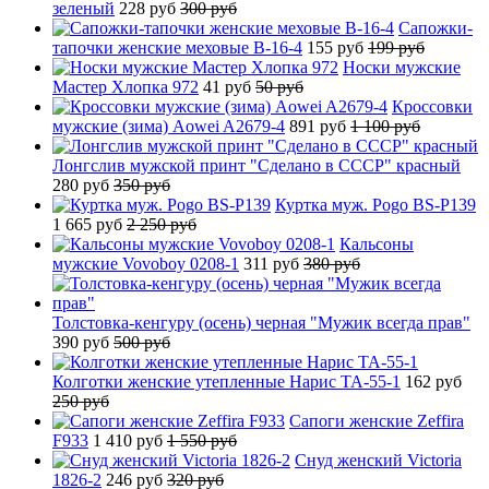
зеленый
228 руб
300 руб
Сапожки-
тапочки женские меховые B-16-4
155 руб
199 руб
Носки мужские
Мастер Хлопка 972
41 руб
50 руб
Кроссовки
мужские (зима) Aowei A2679-4
891 руб
1 100 руб
Лонгслив мужской принт "Сделано в СССР" красный
280 руб
350 руб
Куртка муж. Pogo BS-P139
1 665 руб
2 250 руб
Кальсоны
мужские Vovoboy 0208-1
311 руб
380 руб
Толстовка-кенгуру (осень) черная "Мужик всегда прав"
390 руб
500 руб
Колготки женские утепленные Нарис TA-55-1
162 руб
250 руб
Сапоги женские Zeffira
F933
1 410 руб
1 550 руб
Снуд женский Victoria
1826-2
246 руб
320 руб