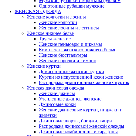
Мужские рубашки с коротким рукавом
Однотонные рубашки мужские
ЖЕНСКАЯ ОДЕЖДА
Женские колготки и лосины
Женские колготки
Женские лосины и леггинсы
Женское нижнее белье
Трусы женские
Женские пеньюары и пижамы
Комплекты женского нижнего белья
Женские бюстгальтеры
Женские сорочки и кимоно
Женские куртки
Демисезонные женские куртки
Куртки из искусственной кожи женские
Распродажа демисезонных женских курток
Женская джинсовая одежда
Женские джинсы
Утепленные джинсы женские
Джинсовые юбки
Женские джинсовые куртки, пиджаки и
жилетки
Джинсовые шорты, бриджи, капри
Распродажа джинсовой женской одежды
Джинсовые комбинезоны и сарафаны