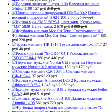
Варежки женские
Эйфел 1100
157 руб
210 руб
Платок
носовой подарочный ПЖП-100-2
50 руб
55 руб
Куртка муж.
"М3" 5839-1, цвет хаки.
2 670 руб
3 000 руб
Футболка женская Мос Ян Текс "Светло-розовый"
189
руб
220 руб
Трусы женские ТЖ-1717
27
руб
40 руб
Рюкзак детский
"SPORT" 04-1
360 руб
440 руб
Перчатки
мужские Norstar 012 перчатки
158 руб
170 руб
Сланцы женские
СЖ-1034-1
97 руб
120 руб
Куртка мужская
Aibianocel D25-2
1 845 руб
2 050 руб
Бриджи мужские Feibo
B18-2
408 руб
510 руб
Джинсы мужские
Akimbo J-108
561 руб
720 руб