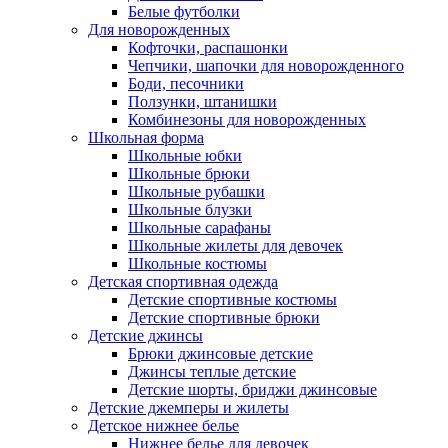
Белые футболки
Для новорожденных
Кофточки, распашонки
Чепчики, шапочки для новорожденного
Боди, песочники
Ползунки, штанишки
Комбинезоны для новорожденных
Школьная форма
Школьные юбки
Школьные брюки
Школьные рубашки
Школьные блузки
Школьные сарафаны
Школьные жилеты для девочек
Школьные костюмы
Детская спортивная одежда
Детские спортивные костюмы
Детские спортивные брюки
Детские джинсы
Брюки джинсовые детские
Джинсы теплые детские
Детские шорты, бриджи джинсовые
Детские джемперы и жилеты
Детское нижнее белье
Нижнее белье для девочек