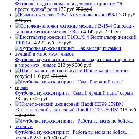
Футболка подростковая для девочки с принтом "Я
просто душка" роял
177 руб
250 руб
Кимоно женское 096-1
331 руб
399 руб
Сапожки-
тапочки женские меховые B-15-4
145 руб
220 руб
Бюстгальтер женский
T1031/C-4
221 руб
270 руб
Футболка мужская принт "Так выглядит самый лучший
в мире муж" лимон
213 руб
300 руб
Шапочка дет. светло-
голубой
116 руб
131 руб
Футболка мужская принт "Самый лучший папа" серый
231 руб
300 руб
Жилет женский джинсовый Haodi HD99-259BM
915 руб
1 040 руб
Футболка мужская принт "Работа ты меня не бойся..."
зеленый
237 руб
300 руб