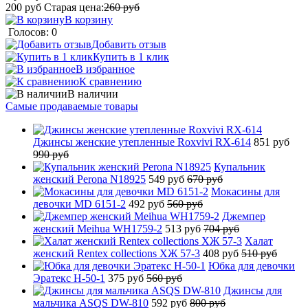
200
руб
Старая цена:
260
руб
В корзину
Голосов: 0
Добавить отзыв
Купить в 1 клик
В избранное
К сравнению
В наличии
Самые продаваемые товары
Джинсы женские утепленные Roxvivi RX-614
851 руб
990 руб
Купальник
женский Perona N18925
549 руб
670 руб
Мокасины для
девочки MD 6151-2
492 руб
560 руб
Джемпер
женский Meihua WH1759-2
513 руб
704 руб
Халат
женский Rentex collections ХЖ 57-3
408 руб
510 руб
Юбка для девочки
Эратекс H-50-1
375 руб
560 руб
Джинсы для
мальчика ASQS DW-810
592 руб
800 руб