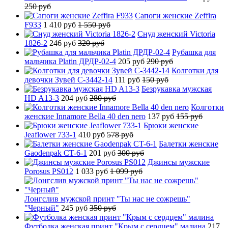
250 руб
Сапоги женские Zeffira
F933
1 410 руб
1 550 руб
Снуд женский Victoria
1826-2
246 руб
320 руб
Рубашка для
мальчика Platin ДРДР-02-4
205 руб
290 руб
Колготки для
девочки Зувей C-3442-14
111 руб
150 руб
Безрукавка мужская
HD A13-3
204 руб
280 руб
Колготки
женские Innamore Bella 40 den nero
137 руб
155 руб
Брюки женские
Jeaflower 733-1
410 руб
578 руб
Балетки женские
Gaodenpak CT-6-1
201 руб
300 руб
Джинсы мужские
Porosus PS012
1 033 руб
1 099 руб
Лонгслив мужской принт "Ты нас не сожрешь"
"Черный"
245 руб
350 руб
Футболка женская принт "Крым с сердцем" малина
217