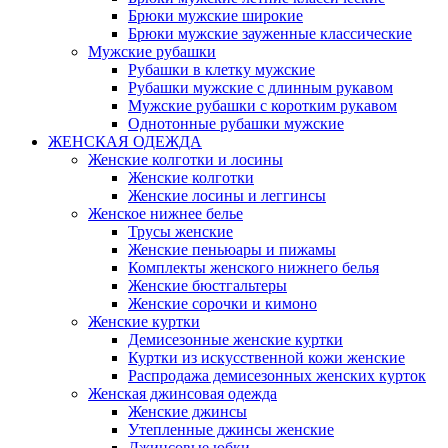
Брюки мужские широкие
Брюки мужские зауженные классические
Мужские рубашки
Рубашки в клетку мужские
Рубашки мужские с длинным рукавом
Мужские рубашки с коротким рукавом
Однотонные рубашки мужские
ЖЕНСКАЯ ОДЕЖДА
Женские колготки и лосины
Женские колготки
Женские лосины и леггинсы
Женское нижнее белье
Трусы женские
Женские пеньюары и пижамы
Комплекты женского нижнего белья
Женские бюстгальтеры
Женские сорочки и кимоно
Женские куртки
Демисезонные женские куртки
Куртки из искусственной кожи женские
Распродажа демисезонных женских курток
Женская джинсовая одежда
Женские джинсы
Утепленные джинсы женские
Джинсовые юбки