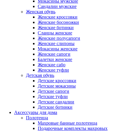
Мокасины мужские
Сандалии мужские
Женская обувь
Женские кроссовки
Женские босоножки
Женские ботинки
Сланцы женские
Женские полусапоги
Женские слипоны
Мокасины женские
Женские сапоги
Балетки женские
Женские сабо
Женские туфли
Детская обувь
Детские кроссовки
Детские мокасины
Детские сапоги
Детские туфли
Детские сандалии
Детские ботинки
Аксессуары для дома
Полотенца
Махровые банные полотенца
Подарочные комплекты махровых