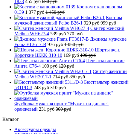
1833
455 руб
680 руб
Костюм с капюшоном
0139
1 377 руб
1 450 руб
Костюм
мужской джинсовый Feibo B26-1
929 руб
999 руб
Свитер женский
Meihua WH627-4
539 руб
770 руб
Джинсы мужские
Franz FT3617-B
976 руб
1 050 руб
Шорты жен.
Короткие ШЖК-310-10
169 руб
190 руб
Перчатки женские
Анита C76-4
100 руб
120 руб
Свитер женский
Meihua WH2017-1
714 руб
850 руб
Бюстгальтер женский
5311/D-3
248 руб
310 руб
Футболка мужская принт "Мужик на диване"
оранжевый
231 руб
300 руб
Каталог
Аксессуары одежды