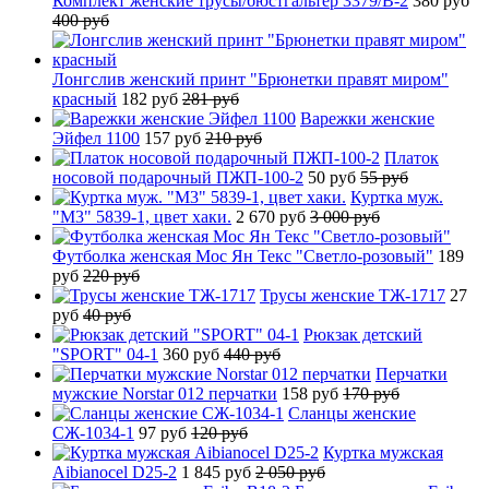
Комплект женские трусы/бюстгальтер 3379/B-2
380 руб
400 руб
Лонгслив женский принт "Брюнетки правят миром"
красный
182 руб
281 руб
Варежки женские
Эйфел 1100
157 руб
210 руб
Платок
носовой подарочный ПЖП-100-2
50 руб
55 руб
Куртка муж.
"М3" 5839-1, цвет хаки.
2 670 руб
3 000 руб
Футболка женская Мос Ян Текс "Светло-розовый"
189
руб
220 руб
Трусы женские ТЖ-1717
27
руб
40 руб
Рюкзак детский
"SPORT" 04-1
360 руб
440 руб
Перчатки
мужские Norstar 012 перчатки
158 руб
170 руб
Сланцы женские
СЖ-1034-1
97 руб
120 руб
Куртка мужская
Aibianocel D25-2
1 845 руб
2 050 руб