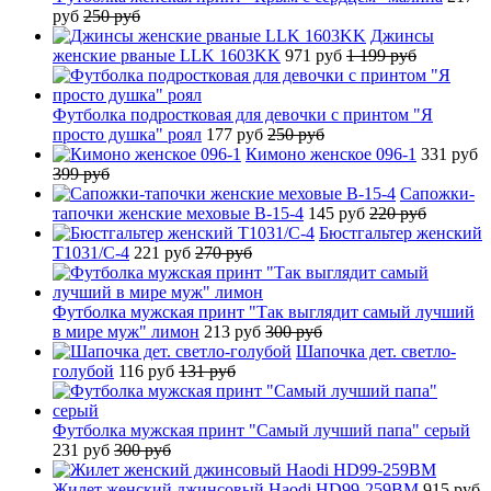
руб
250 руб
Джинсы
женские рваные LLK 1603KK
971 руб
1 199 руб
Футболка подростковая для девочки с принтом "Я
просто душка" роял
177 руб
250 руб
Кимоно женское 096-1
331 руб
399 руб
Сапожки-
тапочки женские меховые B-15-4
145 руб
220 руб
Бюстгальтер женский
T1031/C-4
221 руб
270 руб
Футболка мужская принт "Так выглядит самый лучший
в мире муж" лимон
213 руб
300 руб
Шапочка дет. светло-
голубой
116 руб
131 руб
Футболка мужская принт "Самый лучший папа" серый
231 руб
300 руб
Жилет женский джинсовый Haodi HD99-259BM
915 руб