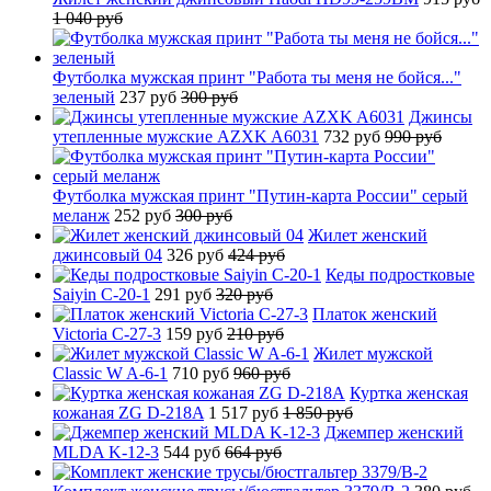
1 040 руб
Футболка мужская принт "Работа ты меня не бойся..."
зеленый
237 руб
300 руб
Джинсы
утепленные мужские AZXK A6031
732 руб
990 руб
Футболка мужская принт "Путин-карта России" серый
меланж
252 руб
300 руб
Жилет женский
джинсовый 04
326 руб
424 руб
Кеды подростковые
Saiyin C-20-1
291 руб
320 руб
Платок женский
Victoria C-27-3
159 руб
210 руб
Жилет мужской
Classic W A-6-1
710 руб
960 руб
Куртка женская
кожаная ZG D-218A
1 517 руб
1 850 руб
Джемпер женский
MLDA K-12-3
544 руб
664 руб