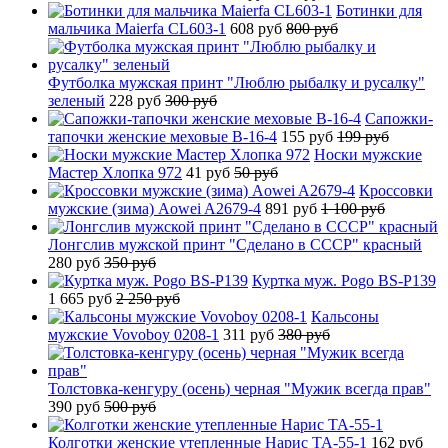
Ботинки для
мальчика Maierfa CL603-1
608 руб
800 руб
Футболка мужская принт "Люблю рыбалку и русалку"
зеленый
228 руб
300 руб
Сапожки-
тапочки женские меховые B-16-4
155 руб
199 руб
Носки мужские
Мастер Хлопка 972
41 руб
50 руб
Кроссовки
мужские (зима) Aowei A2679-4
891 руб
1 100 руб
Лонгслив мужской принт "Сделано в СССР" красный
280 руб
350 руб
Куртка муж. Pogo BS-P139
1 665 руб
2 250 руб
Кальсоны
мужские Vovoboy 0208-1
311 руб
380 руб
Толстовка-кенгуру (осень) черная "Мужик всегда прав"
390 руб
500 руб
Колготки женские утепленные Нарис TA-55-1
162 руб