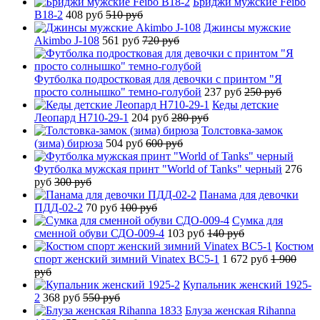
Бриджи мужские Feibo
B18-2
408 руб
510 руб
Джинсы мужские
Akimbo J-108
561 руб
720 руб
Футболка подростковая для девочки с принтом "Я
просто солнышко" темно-голубой
237 руб
250 руб
Кеды детские
Леопард H710-29-1
204 руб
280 руб
Толстовка-замок
(зима) бирюза
504 руб
600 руб
Футболка мужская принт "World of Tanks" черный
276
руб
300 руб
Панама для девочки
ПДД-02-2
70 руб
100 руб
Сумка для
сменной обуви СДО-009-4
103 руб
140 руб
Костюм
спорт женский зимний Vinatex BC5-1
1 672 руб
1 900
руб
Купальник женский 1925-
2
368 руб
550 руб
Блуза женская Rihanna