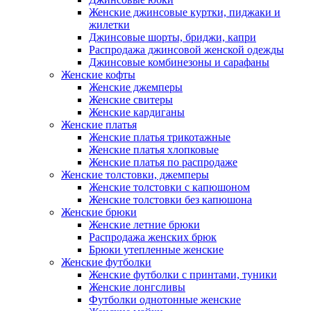
Женские джинсовые куртки, пиджаки и
жилетки
Джинсовые шорты, бриджи, капри
Распродажа джинсовой женской одежды
Джинсовые комбинезоны и сарафаны
Женские кофты
Женские джемперы
Женские свитеры
Женские кардиганы
Женские платья
Женские платья трикотажные
Женские платья хлопковые
Женские платья по распродаже
Женские толстовки, джемперы
Женские толстовки с капюшоном
Женские толстовки без капюшона
Женские брюки
Женские летние брюки
Распродажа женских брюк
Брюки утепленные женские
Женские футболки
Женские футболки с принтами, туники
Женские лонгсливы
Футболки однотонные женские