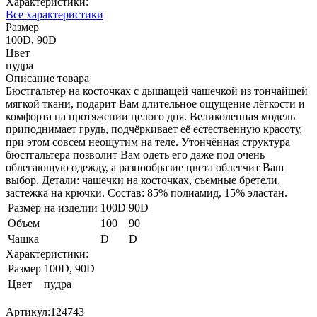
Характеристики:
Все характеристики
Размер
100D, 90D
Цвет
пудра
Описание товара
Бюстгальтер на косточках с дышащей чашечкой из тончайшей
мягкой ткани, подарит Вам длительное ощущение лёгкости и
комфорта на протяжении целого дня. Великолепная модель
приподнимает грудь, подчёркивает её естественную красоту,
при этом совсем неощутим на теле. Утончённая структура
бюстгальтера позволит Вам одеть его даже под очень
облегающую одежду, а разнообразие цвета облегчит Ваш
выбор. Детали: чашечки на косточках, съемные бретели,
застежка на крючки. Состав: 85% полиамид, 15% эластан.
Размер на изделии
100D
90D
Объем
100
90
Чашка
D
D
Характеристики:
Размер
100D, 90D
Цвет
пудра
Артикул:
124743