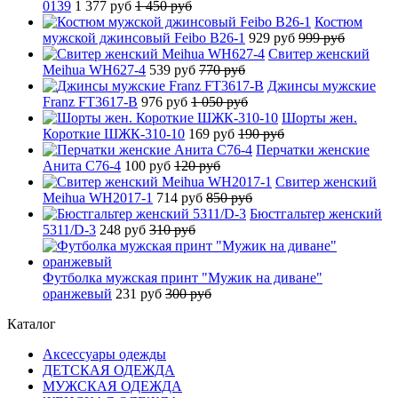
0139
1 377 руб
1 450 руб
Костюм
мужской джинсовый Feibo B26-1
929 руб
999 руб
Свитер женский
Meihua WH627-4
539 руб
770 руб
Джинсы мужские
Franz FT3617-B
976 руб
1 050 руб
Шорты жен.
Короткие ШЖК-310-10
169 руб
190 руб
Перчатки женские
Анита C76-4
100 руб
120 руб
Свитер женский
Meihua WH2017-1
714 руб
850 руб
Бюстгальтер женский
5311/D-3
248 руб
310 руб
Футболка мужская принт "Мужик на диване"
оранжевый
231 руб
300 руб
Каталог
Аксессуары одежды
ДЕТСКАЯ ОДЕЖДА
МУЖСКАЯ ОДЕЖДА