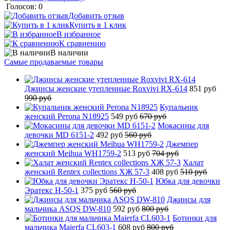
Голосов: 0
Добавить отзыв
Купить в 1 клик
В избранное
К сравнению
В наличии
Самые продаваемые товары
Джинсы женские утепленные Roxvivi RX-614
851 руб
990 руб
Купальник
женский Perona N18925
549 руб
670 руб
Мокасины для
девочки MD 6151-2
492 руб
560 руб
Джемпер
женский Meihua WH1759-2
513 руб
704 руб
Халат
женский Rentex collections ХЖ 57-3
408 руб
510 руб
Юбка для девочки
Эратекс H-50-1
375 руб
560 руб
Джинсы для
мальчика ASQS DW-810
592 руб
800 руб
Ботинки для
мальчика Maierfa CL603-1
608 руб
800 руб