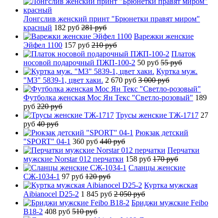
Лонгслив женский принт "Брюнетки правят миром"
красный
182 руб
281 руб
Варежки женские
Эйфел 1100
157 руб
210 руб
Платок
носовой подарочный ПЖП-100-2
50 руб
55 руб
Куртка муж.
"М3" 5839-1, цвет хаки.
2 670 руб
3 000 руб
Футболка женская Мос Ян Текс "Светло-розовый"
189
руб
220 руб
Трусы женские ТЖ-1717
27
руб
40 руб
Рюкзак детский
"SPORT" 04-1
360 руб
440 руб
Перчатки
мужские Norstar 012 перчатки
158 руб
170 руб
Сланцы женские
СЖ-1034-1
97 руб
120 руб
Куртка мужская
Aibianocel D25-2
1 845 руб
2 050 руб
Бриджи мужские Feibo
B18-2
408 руб
510 руб