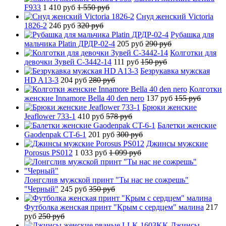
F933
1 410 руб
1 550 руб
Снуд женский Victoria
1826-2
246 руб
320 руб
Рубашка для
мальчика Platin ДРДР-02-4
205 руб
290 руб
Колготки для
девочки Зувей C-3442-14
111 руб
150 руб
Безрукавка мужская
HD A13-3
204 руб
280 руб
Колготки
женские Innamore Bella 40 den nero
137 руб
155 руб
Брюки женские
Jeaflower 733-1
410 руб
578 руб
Балетки женские
Gaodenpak CT-6-1
201 руб
300 руб
Джинсы мужские
Porosus PS012
1 033 руб
1 099 руб
Лонгслив мужской принт "Ты нас не сожрешь"
"Черный"
245 руб
350 руб
Футболка женская принт "Крым с сердцем" малина
217
руб
250 руб
Джинсы