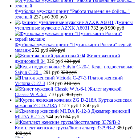
Футболка мужская принт "Работа ты меня не бойся..."
зеленый
237 руб
300 руб
Джинсы
утепленные мужские AZXK A6031
732 руб
990 руб
Футболка мужская принт "Путин-карта России" серый
меланж
252 руб
300 руб
Жилет женский
джинсовый 04
326 руб
424 руб
Кеды подростковые
Saiyin C-20-1
291 руб
320 руб
Платок женский
Victoria C-27-3
159 руб
210 руб
Жилет мужской
Classic W A-6-1
710 руб
960 руб
Куртка женская
кожаная ZG D-218A
1 517 руб
1 850 руб
Джемпер женский
MLDA K-12-3
544 руб
664 руб
Комплект женские трусы/бюстгальтер 3379/B-2
380 руб
400 руб