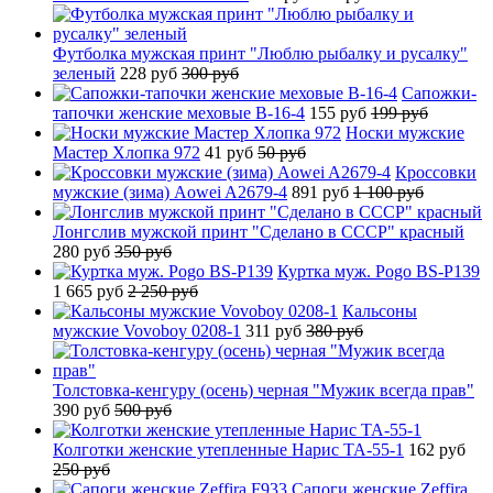
Футболка мужская принт "Люблю рыбалку и русалку"
зеленый
228 руб
300 руб
Сапожки-
тапочки женские меховые B-16-4
155 руб
199 руб
Носки мужские
Мастер Хлопка 972
41 руб
50 руб
Кроссовки
мужские (зима) Aowei A2679-4
891 руб
1 100 руб
Лонгслив мужской принт "Сделано в СССР" красный
280 руб
350 руб
Куртка муж. Pogo BS-P139
1 665 руб
2 250 руб
Кальсоны
мужские Vovoboy 0208-1
311 руб
380 руб
Толстовка-кенгуру (осень) черная "Мужик всегда прав"
390 руб
500 руб
Колготки женские утепленные Нарис TA-55-1
162 руб
250 руб
Сапоги женские Zeffira