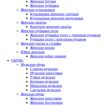
Женские блузки
Женские рубашки
Женские купальники
Купальники женские слитные
Купальники женские раздельные
Женские шорты
Короткие женские шорты
Женские рубашки поло
Женские рубашки поло с длинным рукавом
Рубашки поло с коротким рукавом
Женские носки и гольфы
Женские носки
Юбки женские
Женские юбки зимние
ОБУВЬ
Мужская обувь
Сланцы мужские
Мужские кроссовки
Туфли мужские
Ботинки мужские
Мокасины мужские
Сандалии мужские
Женская обувь
Женские кроссовки
Женские босоножки