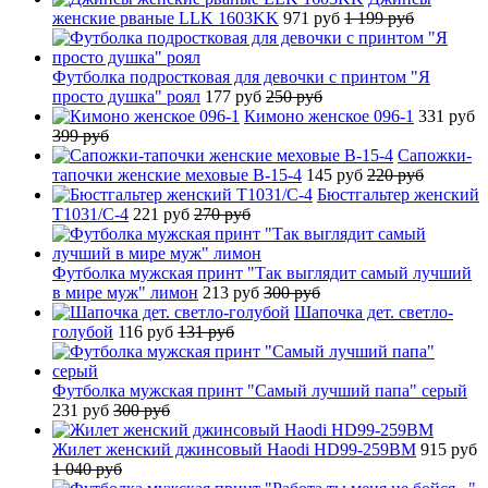
женские рваные LLK 1603KK
971 руб
1 199 руб
Футболка подростковая для девочки с принтом "Я
просто душка" роял
177 руб
250 руб
Кимоно женское 096-1
331 руб
399 руб
Сапожки-
тапочки женские меховые B-15-4
145 руб
220 руб
Бюстгальтер женский
T1031/C-4
221 руб
270 руб
Футболка мужская принт "Так выглядит самый лучший
в мире муж" лимон
213 руб
300 руб
Шапочка дет. светло-
голубой
116 руб
131 руб
Футболка мужская принт "Самый лучший папа" серый
231 руб
300 руб
Жилет женский джинсовый Haodi HD99-259BM
915 руб
1 040 руб