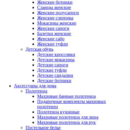
Женские ботинки
Сланцы женские
Женские полусапоги
Женские слипоны
Мокасины женские
Женские сапоги
Балетки женские
Женские сабо
Женские туфли
Детская обувь
Детские кроссовки
Детские мокасины
Детские сапоги
Детские туфли
Детские сандалии
Детские ботинки
Аксессуары для дома
Полотенца
Махровые банные полотенца
Подарочные комплекты махровых
полотенец
Полотенца кухонные
Махровые полотенца для лица
Махровые полотенца для рук
Постельное белье