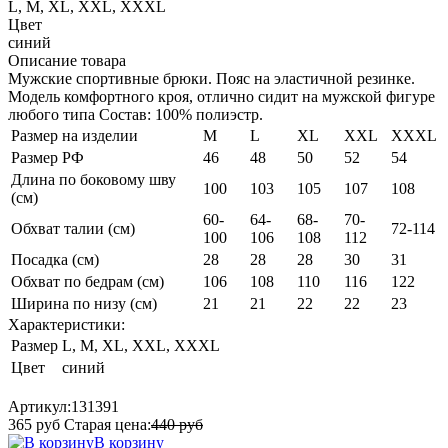
L, M, XL, XXL, XXXL
Цвет
синий
Описание товара
Мужские спортивные брюки. Пояс на эластичной резинке.
Модель комфортного кроя, отлично сидит на мужской фигуре
любого типа Состав: 100% полиэстр.
Размер на изделии
M
L
XL
XXL
XXXL
Размер РФ
46
48
50
52
54
Длина по боковому шву
100
103
105
107
108
(см)
60-
64-
68-
70-
Обхват талии (см)
72-114
100
106
108
112
Посадка (см)
28
28
28
30
31
Обхват по бедрам (см)
106
108
110
116
122
Ширина по низу (см)
21
21
22
22
23
Характеристики:
Размер
L, M, XL, XXL, XXXL
Цвет
синий
Артикул:
131391
365
руб
Старая цена:
440
руб
В корзину