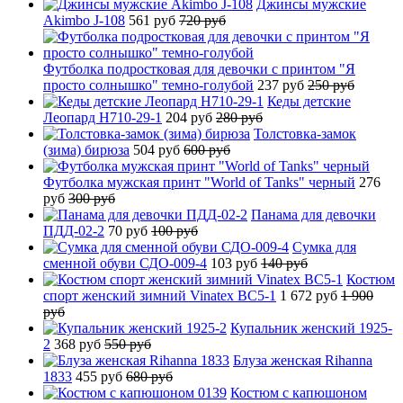
Джинсы мужские
Akimbo J-108
561 руб
720 руб
Футболка подростковая для девочки с принтом "Я
просто солнышко" темно-голубой
237 руб
250 руб
Кеды детские
Леопард H710-29-1
204 руб
280 руб
Толстовка-замок
(зима) бирюза
504 руб
600 руб
Футболка мужская принт "World of Tanks" черный
276
руб
300 руб
Панама для девочки
ПДД-02-2
70 руб
100 руб
Сумка для
сменной обуви СДО-009-4
103 руб
140 руб
Костюм
спорт женский зимний Vinatex BC5-1
1 672 руб
1 900
руб
Купальник женский 1925-
2
368 руб
550 руб
Блуза женская Rihanna
1833
455 руб
680 руб
Костюм с капюшоном