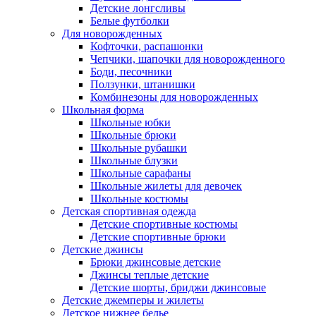
Детские лонгсливы
Белые футболки
Для новорожденных
Кофточки, распашонки
Чепчики, шапочки для новорожденного
Боди, песочники
Ползунки, штанишки
Комбинезоны для новорожденных
Школьная форма
Школьные юбки
Школьные брюки
Школьные рубашки
Школьные блузки
Школьные сарафаны
Школьные жилеты для девочек
Школьные костюмы
Детская спортивная одежда
Детские спортивные костюмы
Детские спортивные брюки
Детские джинсы
Брюки джинсовые детские
Джинсы теплые детские
Детские шорты, бриджи джинсовые
Детские джемперы и жилеты
Детское нижнее белье