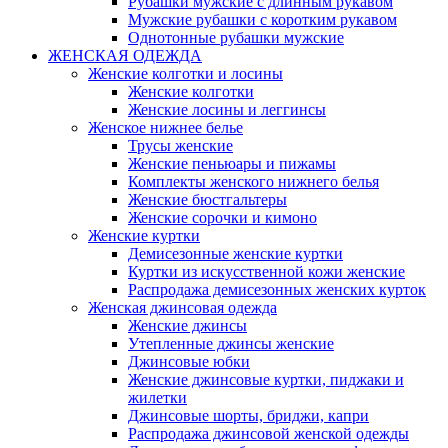
Рубашки мужские с длинным рукавом
Мужские рубашки с коротким рукавом
Однотонные рубашки мужские
ЖЕНСКАЯ ОДЕЖДА
Женские колготки и лосины
Женские колготки
Женские лосины и леггинсы
Женское нижнее белье
Трусы женские
Женские пеньюары и пижамы
Комплекты женского нижнего белья
Женские бюстгальтеры
Женские сорочки и кимоно
Женские куртки
Демисезонные женские куртки
Куртки из искусственной кожи женские
Распродажа демисезонных женских курток
Женская джинсовая одежда
Женские джинсы
Утепленные джинсы женские
Джинсовые юбки
Женские джинсовые куртки, пиджаки и
жилетки
Джинсовые шорты, бриджи, капри
Распродажа джинсовой женской одежды