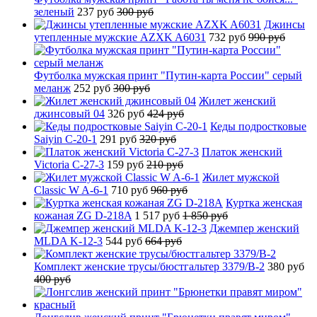
зеленый
237 руб
300 руб
Джинсы
утепленные мужские AZXK A6031
732 руб
990 руб
Футболка мужская принт "Путин-карта России" серый
меланж
252 руб
300 руб
Жилет женский
джинсовый 04
326 руб
424 руб
Кеды подростковые
Saiyin C-20-1
291 руб
320 руб
Платок женский
Victoria C-27-3
159 руб
210 руб
Жилет мужской
Classic W A-6-1
710 руб
960 руб
Куртка женская
кожаная ZG D-218A
1 517 руб
1 850 руб
Джемпер женский
MLDA K-12-3
544 руб
664 руб
Комплект женские трусы/бюстгальтер 3379/B-2
380 руб
400 руб