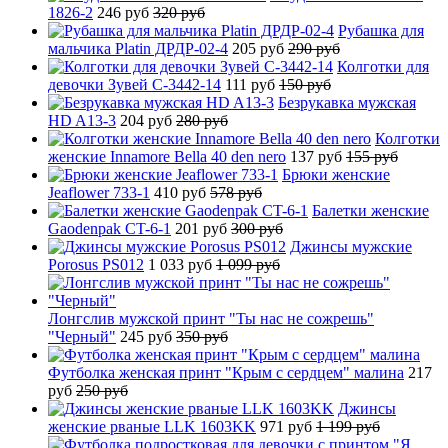
1826-2
246 руб
320 руб
Рубашка для
мальчика Platin ДРДР-02-4
205 руб
290 руб
Колготки для
девочки Зувей C-3442-14
111 руб
150 руб
Безрукавка мужская
HD A13-3
204 руб
280 руб
Колготки
женские Innamore Bella 40 den nero
137 руб
155 руб
Брюки женские
Jeaflower 733-1
410 руб
578 руб
Балетки женские
Gaodenpak CT-6-1
201 руб
300 руб
Джинсы мужские
Porosus PS012
1 033 руб
1 099 руб
Лонгслив мужской принт "Ты нас не сожрешь"
"Черный"
245 руб
350 руб
Футболка женская принт "Крым с сердцем" малина
217
руб
250 руб
Джинсы
женские рваные LLK 1603KK
971 руб
1 199 руб