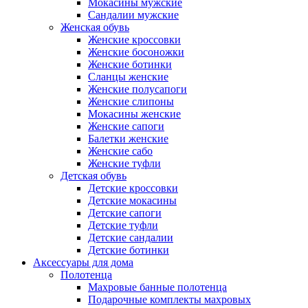
Мокасины мужские
Сандалии мужские
Женская обувь
Женские кроссовки
Женские босоножки
Женские ботинки
Сланцы женские
Женские полусапоги
Женские слипоны
Мокасины женские
Женские сапоги
Балетки женские
Женские сабо
Женские туфли
Детская обувь
Детские кроссовки
Детские мокасины
Детские сапоги
Детские туфли
Детские сандалии
Детские ботинки
Аксессуары для дома
Полотенца
Махровые банные полотенца
Подарочные комплекты махровых