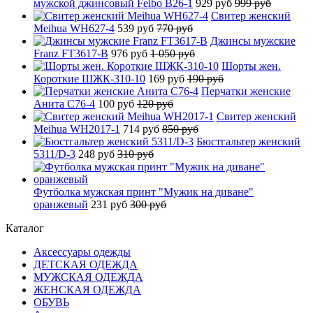
мужской джинсовый Feibo B26-1
929 руб
999 руб
Свитер женский
Meihua WH627-4
539 руб
770 руб
Джинсы мужские
Franz FT3617-B
976 руб
1 050 руб
Шорты жен.
Короткие ШЖК-310-10
169 руб
190 руб
Перчатки женские
Анита C76-4
100 руб
120 руб
Свитер женский
Meihua WH2017-1
714 руб
850 руб
Бюстгальтер женский
5311/D-3
248 руб
310 руб
Футболка мужская принт "Мужик на диване"
оранжевый
231 руб
300 руб
Каталог
Аксессуары одежды
ДЕТСКАЯ ОДЕЖДА
МУЖСКАЯ ОДЕЖДА
ЖЕНСКАЯ ОДЕЖДА
ОБУВЬ