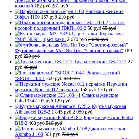
Лонгслив женский принт "Брюнетки правят миром"
красный
182 руб
281 руб
Варежки женские
Эйфел 1100
157 руб
210 руб
Платок
носовой подарочный ПЖП-100-2
50 руб
55 руб
Куртка муж.
"М3" 5839-1, цвет хаки.
2 670 руб
3 000 руб
Футболка женская Мос Ян Текс "Светло-розовый"
189
руб
220 руб
Трусы женские ТЖ-1717
27
руб
40 руб
Рюкзак детский
"SPORT" 04-1
360 руб
440 руб
Перчатки
мужские Norstar 012 перчатки
158 руб
170 руб
Сланцы женские
СЖ-1034-1
97 руб
120 руб
Куртка мужская
Aibianocel D25-2
1 845 руб
2 050 руб
Бриджи мужские Feibo
B18-2
408 руб
510 руб
Джинсы мужские
Akimbo J-108
561 руб
720 руб