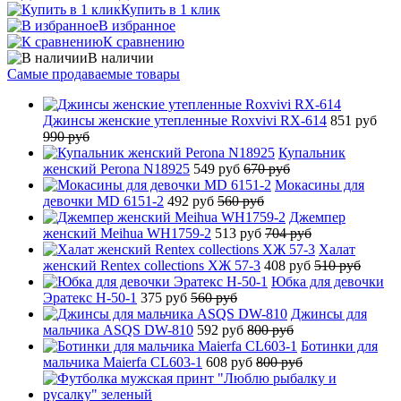
Купить в 1 клик
В избранное
К сравнению
В наличии
Самые продаваемые товары
Джинсы женские утепленные Roxvivi RX-614
851 руб
990 руб
Купальник
женский Perona N18925
549 руб
670 руб
Мокасины для
девочки MD 6151-2
492 руб
560 руб
Джемпер
женский Meihua WH1759-2
513 руб
704 руб
Халат
женский Rentex collections ХЖ 57-3
408 руб
510 руб
Юбка для девочки
Эратекс H-50-1
375 руб
560 руб
Джинсы для
мальчика ASQS DW-810
592 руб
800 руб
Ботинки для
мальчика Maierfa CL603-1
608 руб
800 руб