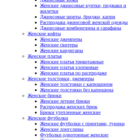
Женские джинсовые куртки, пиджаки и
жилетки
Джинсовые шорты, бриджи, капри
Распродажа джинсовой женской одежды
Джинсовые комбинезоны и сарафаны
Женские кофты
Женские джемперы
Женские свитеры
Женские кардиганы
Женские платья
Женские платья трикотажные
Женские платья хлопковые
Женские платья по распродаже
Женские толстовки, джемперы
Женские толстовки с капюшоном
Женские толстовки без капюшона
Женские брюки
Женские летние брюки
Распродажа женских брюк
Брюки утепленные женские
Женские футболки
Женские футболки с принтами, туники
Женские лонгсливы
Футболки однотонные женские