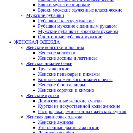
Брюки мужские широкие
Брюки мужские зауженные классические
Мужские рубашки
Рубашки в клетку мужские
Рубашки мужские с длинным рукавом
Мужские рубашки с коротким рукавом
Однотонные рубашки мужские
ЖЕНСКАЯ ОДЕЖДА
Женские колготки и лосины
Женские колготки
Женские лосины и леггинсы
Женское нижнее белье
Трусы женские
Женские пеньюары и пижамы
Комплекты женского нижнего белья
Женские бюстгальтеры
Женские сорочки и кимоно
Женские куртки
Демисезонные женские куртки
Куртки из искусственной кожи женские
Распродажа демисезонных женских курток
Женская джинсовая одежда
Женские джинсы
Утепленные джинсы женские
Джинсовые юбки