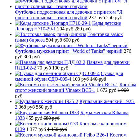
Футболка подростковая для девочки с принтом "Я
просто солнышко" темно-голубой
237 руб
250 руб
Кеды детские
Леопард H710-29-1
204 руб
280 руб
Толстовка-замок
(зима) бирюза
504 руб
600 руб
Футболка мужская принт "World of Tanks" черный
276
руб
300 руб
Панама для девочки
ПДД-02-2
70 руб
100 руб
Сумка для
сменной обуви СДО-009-4
103 руб
140 руб
Костюм
спорт женский зимний Vinatex BC5-1
1 672 руб
1 900
руб
Купальник женский 1925-
2
368 руб
550 руб
Блуза женская Rihanna
1833
455 руб
680 руб
Костюм с капюшоном
0139
1 377 руб
1 450 руб
Костюм