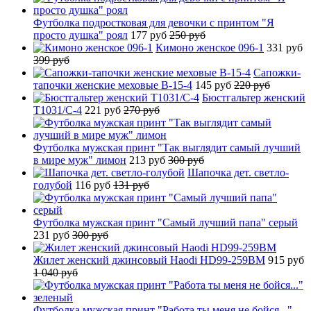
Футболка подростковая для девочки с принтом "Я
просто душка" роял
177 руб
250 руб
Кимоно женское 096-1
331 руб
399 руб
Сапожки-
тапочки женские меховые B-15-4
145 руб
220 руб
Бюстгальтер женский
T1031/C-4
221 руб
270 руб
Футболка мужская принт "Так выглядит самый лучший
в мире муж" лимон
213 руб
300 руб
Шапочка дет. светло-
голубой
116 руб
131 руб
Футболка мужская принт "Самый лучший папа" серый
231 руб
300 руб
Жилет женский джинсовый Haodi HD99-259BM
915 руб
1 040 руб
Футболка мужская принт "Работа ты меня не бойся..."