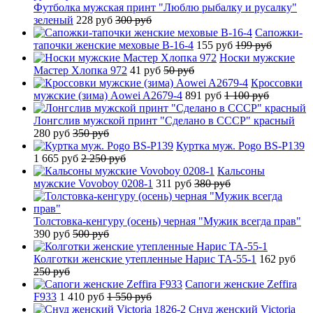
Футболка мужская принт "Люблю рыбалку и русалку"
зеленый
228 руб
300 руб
Сапожки-
тапочки женские меховые B-16-4
155 руб
199 руб
Носки мужские
Мастер Хлопка 972
41 руб
50 руб
Кроссовки
мужские (зима) Aowei A2679-4
891 руб
1 100 руб
Лонгслив мужской принт "Сделано в СССР" красный
280 руб
350 руб
Куртка муж. Pogo BS-P139
1 665 руб
2 250 руб
Кальсоны
мужские Vovoboy 0208-1
311 руб
380 руб
Толстовка-кенгуру (осень) черная "Мужик всегда прав"
390 руб
500 руб
Колготки женские утепленные Нарис TA-55-1
162 руб
250 руб
Сапоги женские Zeffira
F933
1 410 руб
1 550 руб
Снуд женский Victoria