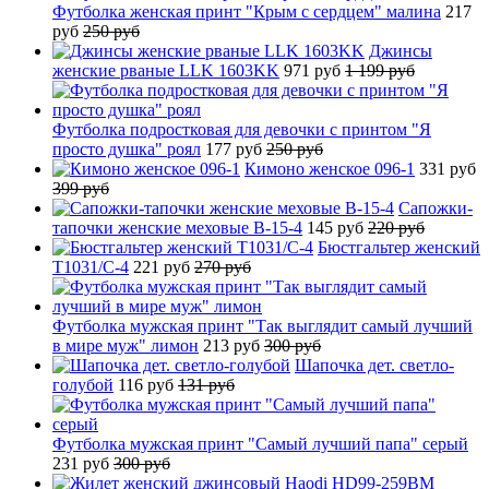
Футболка женская принт "Крым с сердцем" малина
217
руб
250 руб
Джинсы
женские рваные LLK 1603KK
971 руб
1 199 руб
Футболка подростковая для девочки с принтом "Я
просто душка" роял
177 руб
250 руб
Кимоно женское 096-1
331 руб
399 руб
Сапожки-
тапочки женские меховые B-15-4
145 руб
220 руб
Бюстгальтер женский
T1031/C-4
221 руб
270 руб
Футболка мужская принт "Так выглядит самый лучший
в мире муж" лимон
213 руб
300 руб
Шапочка дет. светло-
голубой
116 руб
131 руб
Футболка мужская принт "Самый лучший папа" серый
231 руб
300 руб