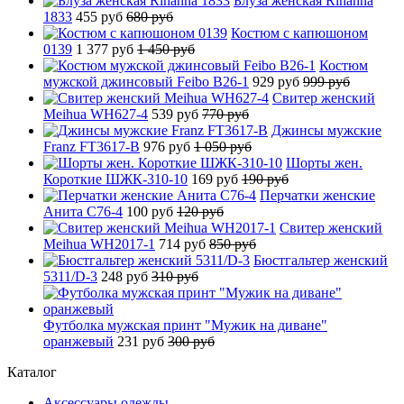
Блуза женская Rihanna
1833
455 руб
680 руб
Костюм с капюшоном
0139
1 377 руб
1 450 руб
Костюм
мужской джинсовый Feibo B26-1
929 руб
999 руб
Свитер женский
Meihua WH627-4
539 руб
770 руб
Джинсы мужские
Franz FT3617-B
976 руб
1 050 руб
Шорты жен.
Короткие ШЖК-310-10
169 руб
190 руб
Перчатки женские
Анита C76-4
100 руб
120 руб
Свитер женский
Meihua WH2017-1
714 руб
850 руб
Бюстгальтер женский
5311/D-3
248 руб
310 руб
Футболка мужская принт "Мужик на диване"
оранжевый
231 руб
300 руб
Каталог
Аксессуары одежды