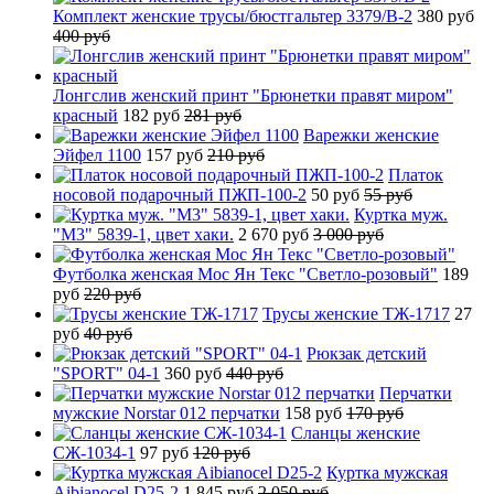
Комплект женские трусы/бюстгальтер 3379/B-2
380 руб
400 руб
Лонгслив женский принт "Брюнетки правят миром"
красный
182 руб
281 руб
Варежки женские
Эйфел 1100
157 руб
210 руб
Платок
носовой подарочный ПЖП-100-2
50 руб
55 руб
Куртка муж.
"М3" 5839-1, цвет хаки.
2 670 руб
3 000 руб
Футболка женская Мос Ян Текс "Светло-розовый"
189
руб
220 руб
Трусы женские ТЖ-1717
27
руб
40 руб
Рюкзак детский
"SPORT" 04-1
360 руб
440 руб
Перчатки
мужские Norstar 012 перчатки
158 руб
170 руб
Сланцы женские
СЖ-1034-1
97 руб
120 руб
Куртка мужская
Aibianocel D25-2
1 845 руб
2 050 руб