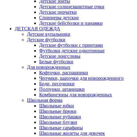
Детские зонты
Детские солнцезащитные очки
Детские перчатки
Спиннеры детские
Детские бейсболки и панамки
ДЕТСКАЯ ОДЕЖДА
Детские купальники
Детские футболки
Детские футболки с принтами
Футболки детские однотонные
Детские лонгсливы
Белые футболки
Для новорожденных
Кофточки, распашонки
Чепчики, шапочки для новорожденного
Боди, песочники
Ползунки, штанишки
Комбинезоны для новорожденных
Школьная форма
Школьные юбки
Школьные брюки
Школьные рубашки
Школьные блузки
Школьные сарафаны
Школьные жилеты для девочек