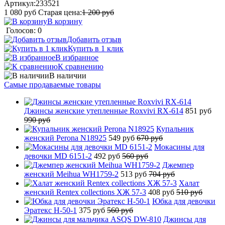
Артикул:
233521
1 080
руб
Старая цена:
1 200
руб
В корзину
Голосов: 0
Добавить отзыв
Купить в 1 клик
В избранное
К сравнению
В наличии
Самые продаваемые товары
Джинсы женские утепленные Roxvivi RX-614
851 руб
990 руб
Купальник
женский Perona N18925
549 руб
670 руб
Мокасины для
девочки MD 6151-2
492 руб
560 руб
Джемпер
женский Meihua WH1759-2
513 руб
704 руб
Халат
женский Rentex collections ХЖ 57-3
408 руб
510 руб
Юбка для девочки
Эратекс H-50-1
375 руб
560 руб
Джинсы для