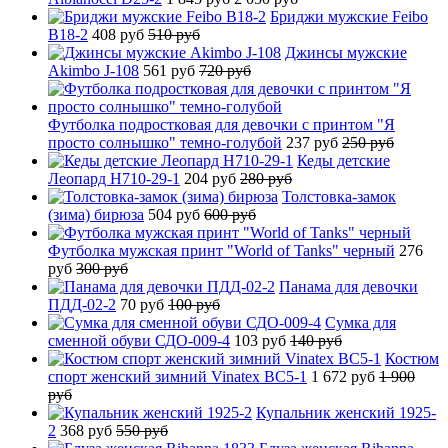
Бриджи мужские Feibo
B18-2
408 руб
510 руб
Джинсы мужские
Akimbo J-108
561 руб
720 руб
Футболка подростковая для девочки с принтом "Я
просто солнышко" темно-голубой
237 руб
250 руб
Кеды детские
Леопард H710-29-1
204 руб
280 руб
Толстовка-замок
(зима) бирюза
504 руб
600 руб
Футболка мужская принт "World of Tanks" черный
276
руб
300 руб
Панама для девочки
ПДД-02-2
70 руб
100 руб
Сумка для
сменной обуви СДО-009-4
103 руб
140 руб
Костюм
спорт женский зимний Vinatex BC5-1
1 672 руб
1 900
руб
Купальник женский 1925-
2
368 руб
550 руб