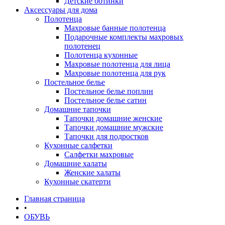
Детские ботинки
Аксессуары для дома
Полотенца
Махровые банные полотенца
Подарочные комплекты махровых
полотенец
Полотенца кухонные
Махровые полотенца для лица
Махровые полотенца для рук
Постельное белье
Постельное белье поплин
Постельное белье сатин
Домашние тапочки
Тапочки домашние женские
Тапочки домашние мужские
Тапочки для подростков
Кухонные салфетки
Салфетки махровые
Домашние халаты
Женские халаты
Кухонные скатерти
Главная страница
•
ОБУВЬ