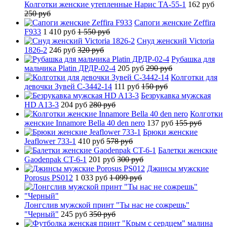
Колготки женские утепленные Нарис TA-55-1
162 руб
250 руб
Сапоги женские Zeffira
F933
1 410 руб
1 550 руб
Снуд женский Victoria
1826-2
246 руб
320 руб
Рубашка для
мальчика Platin ДРДР-02-4
205 руб
290 руб
Колготки для
девочки Зувей C-3442-14
111 руб
150 руб
Безрукавка мужская
HD A13-3
204 руб
280 руб
Колготки
женские Innamore Bella 40 den nero
137 руб
155 руб
Брюки женские
Jeaflower 733-1
410 руб
578 руб
Балетки женские
Gaodenpak CT-6-1
201 руб
300 руб
Джинсы мужские
Porosus PS012
1 033 руб
1 099 руб
Лонгслив мужской принт "Ты нас не сожрешь"
"Черный"
245 руб
350 руб