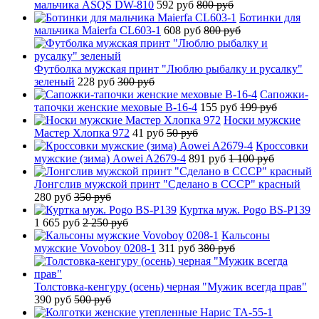
мальчика ASQS DW-810
592 руб
800 руб
Ботинки для
мальчика Maierfa CL603-1
608 руб
800 руб
Футболка мужская принт "Люблю рыбалку и русалку"
зеленый
228 руб
300 руб
Сапожки-
тапочки женские меховые B-16-4
155 руб
199 руб
Носки мужские
Мастер Хлопка 972
41 руб
50 руб
Кроссовки
мужские (зима) Aowei A2679-4
891 руб
1 100 руб
Лонгслив мужской принт "Сделано в СССР" красный
280 руб
350 руб
Куртка муж. Pogo BS-P139
1 665 руб
2 250 руб
Кальсоны
мужские Vovoboy 0208-1
311 руб
380 руб
Толстовка-кенгуру (осень) черная "Мужик всегда прав"
390 руб
500 руб