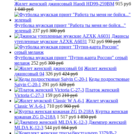
Жилет женский джинсовый Haodi HD99-259BM
915 руб
1 040 руб
Футболка мужская принт "Работа ты меня не бойся..."
зеленый
237 руб
300 руб
Джинсы
утепленные мужские AZXK A6031
732 руб
990 руб
Футболка мужская принт "Путин-карта России" серый
меланж
252 руб
300 руб
Жилет женский
джинсовый 04
326 руб
424 руб
Кеды подростковые
Saiyin C-20-1
291 руб
320 руб
Платок женский
Victoria C-27-3
159 руб
210 руб
Жилет мужской
Classic W A-6-1
710 руб
960 руб
Куртка женская
кожаная ZG D-218A
1 517 руб
1 850 руб
Джемпер женский
MLDA K-12-3
544 руб
664 руб